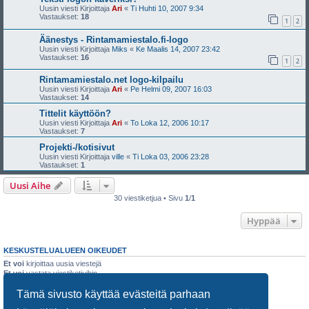
Uusin viesti Kirjoittaja
Ari
«
Ti Huhti 10, 2007 9:34
Vastaukset:
18
1
2
Äänestys - Rintamamiestalo.fi-logo
Uusin viesti Kirjoittaja
Miks
«
Ke Maalis 14, 2007 23:42
Vastaukset:
16
1
2
Rintamamiestalo.net logo-kilpailu
Uusin viesti Kirjoittaja
Ari
«
Pe Helmi 09, 2007 16:03
Vastaukset:
14
Tittelit käyttöön?
Uusin viesti Kirjoittaja
Ari
«
To Loka 12, 2006 10:17
Vastaukset:
7
Projekti-/kotisivut
Uusin viesti Kirjoittaja
ville
«
Ti Loka 03, 2006 23:28
Vastaukset:
1
Uusi Aihe
30 viestiketjua • Sivu
1
/
1
Hyppää
KESKUSTELUALUEEN OIKEUDET
Et voi
kirjoittaa uusia viestejä
Et voi
vastata viestiketjuihin
Et voi
muokata omia viestejäsi
Tämä sivusto käyttää evästeitä parhaan
Et voi
poistaa omia viestejäsi
Et voi
lähettää liitetiedostoja