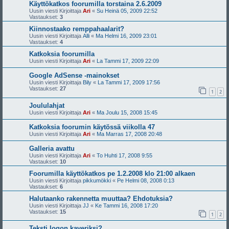
Käyttökatkos foorumilla torstaina 2.6.2009
Uusin viesti Kirjoittaja
Ari
«
Su Heinä 05, 2009 22:52
Vastaukset:
3
Kiinnostaako remppahaalarit?
Uusin viesti Kirjoittaja
Alli
«
Ma Helmi 16, 2009 23:01
Vastaukset:
4
Katkoksia foorumilla
Uusin viesti Kirjoittaja
Ari
«
La Tammi 17, 2009 22:09
Google AdSense -mainokset
Uusin viesti Kirjoittaja
Bily
«
La Tammi 17, 2009 17:56
Vastaukset:
27
1
2
Joululahjat
Uusin viesti Kirjoittaja
Ari
«
Ma Joulu 15, 2008 15:45
Katkoksia foorumin käytössä viikolla 47
Uusin viesti Kirjoittaja
Ari
«
Ma Marras 17, 2008 20:48
Galleria avattu
Uusin viesti Kirjoittaja
Ari
«
To Huhti 17, 2008 9:55
Vastaukset:
10
Foorumilla käyttökatkos pe 1.2.2008 klo 21:00 alkaen
Uusin viesti Kirjoittaja
pikkumökki
«
Pe Helmi 08, 2008 0:13
Vastaukset:
6
Halutaanko rakennetta muuttaa? Ehdotuksia?
Uusin viesti Kirjoittaja
JJ
«
Ke Tammi 16, 2008 17:20
Vastaukset:
15
1
2
Teksti logon kaveriksi?