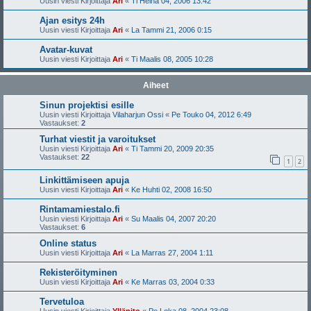
Uusin viesti Kirjoittaja
Ari
«
Ti Heinä 04, 2006 13:42
Ajan esitys 24h
Uusin viesti Kirjoittaja
Ari
«
La Tammi 21, 2006 0:15
Avatar-kuvat
Uusin viesti Kirjoittaja
Ari
«
Ti Maalis 08, 2005 10:28
Aiheet
Sinun projektisi esille
Uusin viesti Kirjoittaja
Vilaharjun Ossi
«
Pe Touko 04, 2012 6:49
Vastaukset:
2
Turhat viestit ja varoitukset
Uusin viesti Kirjoittaja
Ari
«
Ti Tammi 20, 2009 20:35
Vastaukset:
22
1
2
Linkittämiseen apuja
Uusin viesti Kirjoittaja
Ari
«
Ke Huhti 02, 2008 16:50
Rintamamiestalo.fi
Uusin viesti Kirjoittaja
Ari
«
Su Maalis 04, 2007 20:20
Vastaukset:
6
Online status
Uusin viesti Kirjoittaja
Ari
«
La Marras 27, 2004 1:11
Rekisteröityminen
Uusin viesti Kirjoittaja
Ari
«
Ke Marras 03, 2004 0:33
Tervetuloa
Uusin viesti Kirjoittaja
Ylläpito
«
Pe Loka 08, 2004 23:08