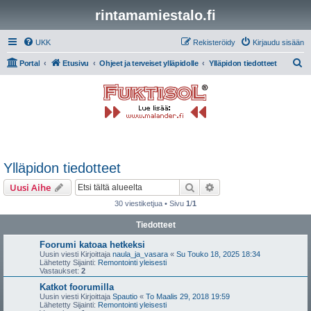
rintamamiestalo.fi
UKK
Rekisteröidy
Kirjaudu sisään
E
Portal
Etusivu
Ohjeet ja terveiset ylläpidolle
Ylläpidon tiedotteet
t
s
i
Ylläpidon tiedotteet
Etsi
Tarkennettu haku
Uusi Aihe
30 viestiketjua • Sivu
1
/
1
Tiedotteet
Foorumi katoaa hetkeksi
Uusin viesti Kirjoittaja
naula_ja_vasara
«
Su Touko 18, 2025 18:34
Lähetetty Sijainti:
Remontointi yleisesti
Vastaukset:
2
Katkot foorumilla
Uusin viesti Kirjoittaja
Spautio
«
To Maalis 29, 2018 19:59
Lähetetty Sijainti:
Remontointi yleisesti