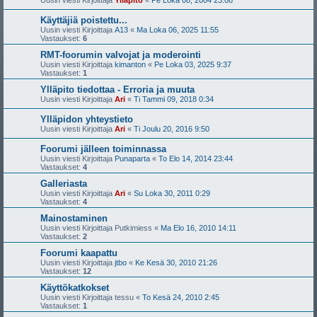
Käyttäjiä poistettu...
Uusin viesti Kirjoittaja
A13
«
Ma Loka 06, 2025 11:55
Vastaukset:
6
RMT-foorumin valvojat ja moderointi
Uusin viesti Kirjoittaja
kimanton
«
Pe Loka 03, 2025 9:37
Vastaukset:
1
Ylläpito tiedottaa - Erroria ja muuta
Uusin viesti Kirjoittaja
Ari
«
Ti Tammi 09, 2018 0:34
Ylläpidon yhteystieto
Uusin viesti Kirjoittaja
Ari
«
Ti Joulu 20, 2016 9:50
Foorumi jälleen toiminnassa
Uusin viesti Kirjoittaja
Punaparta
«
To Elo 14, 2014 23:44
Vastaukset:
4
Galleriasta
Uusin viesti Kirjoittaja
Ari
«
Su Loka 30, 2011 0:29
Vastaukset:
4
Mainostaminen
Uusin viesti Kirjoittaja
Putkimiess
«
Ma Elo 16, 2010 14:11
Vastaukset:
2
Foorumi kaapattu
Uusin viesti Kirjoittaja
jtbo
«
Ke Kesä 30, 2010 21:26
Vastaukset:
12
Käyttökatkokset
Uusin viesti Kirjoittaja
tessu
«
To Kesä 24, 2010 2:45
Vastaukset:
1