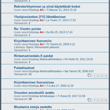
Vastaukset:
1
Rekisteröityminen ja siinä käytettävät tiedot
Uusin viesti Kirjoittaja
Ari
«
Ti Marras 12, 2013 21:20
Yksityisviestien (YV) lähettäminen
Uusin viesti Kirjoittaja
Ari
«
La Touko 17, 2014 17:52
Vastaukset:
2
Re: Viestin poisto
Uusin viesti Kirjoittaja
Ari
«
Su Elo 25, 2013 17:24
Vastaukset:
1
Kirjoittaminen foorumiin
Uusin viesti Kirjoittaja
Ari
«
To Tammi 22, 2009 0:12
Lähetetty Sijainti:
Remontointi yleisesti
Vastaukset:
1
Rintamamiestalo.fi paidat
Uusin viesti Kirjoittaja
Markku&Rintsikka
«
Pe Huhti 15, 2011 23:20
Vastaukset:
3
Paitatilaukset
Uusin viesti Kirjoittaja
Markku&Rintsikka
«
Ma Tammi 28, 2008 0:07
Vastaukset:
51
1
2
3
4
Kirjoittaminen foorumissa
Uusin viesti Kirjoittaja
Ari
«
Ti Loka 17, 2006 11:29
Sivuston avustustili avattu
Uusin viesti Kirjoittaja
lehmikangas
«
Ti Kesä 20, 2017 21:58
Vastaukset:
58
1
2
3
4
Muutamia estoja asetettu