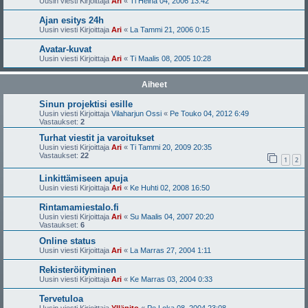
Uusin viesti Kirjoittaja
Ari
«
Ti Heinä 04, 2006 13:42
Ajan esitys 24h
Uusin viesti Kirjoittaja
Ari
«
La Tammi 21, 2006 0:15
Avatar-kuvat
Uusin viesti Kirjoittaja
Ari
«
Ti Maalis 08, 2005 10:28
Aiheet
Sinun projektisi esille
Uusin viesti Kirjoittaja
Vilaharjun Ossi
«
Pe Touko 04, 2012 6:49
Vastaukset:
2
Turhat viestit ja varoitukset
Uusin viesti Kirjoittaja
Ari
«
Ti Tammi 20, 2009 20:35
Vastaukset:
22
1
2
Linkittämiseen apuja
Uusin viesti Kirjoittaja
Ari
«
Ke Huhti 02, 2008 16:50
Rintamamiestalo.fi
Uusin viesti Kirjoittaja
Ari
«
Su Maalis 04, 2007 20:20
Vastaukset:
6
Online status
Uusin viesti Kirjoittaja
Ari
«
La Marras 27, 2004 1:11
Rekisteröityminen
Uusin viesti Kirjoittaja
Ari
«
Ke Marras 03, 2004 0:33
Tervetuloa
Uusin viesti Kirjoittaja
Ylläpito
«
Pe Loka 08, 2004 23:08