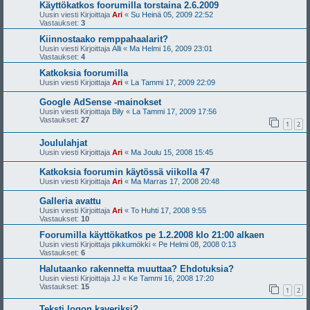
Käyttökatkos foorumilla torstaina 2.6.2009
Uusin viesti Kirjoittaja
Ari
«
Su Heinä 05, 2009 22:52
Vastaukset:
3
Kiinnostaako remppahaalarit?
Uusin viesti Kirjoittaja
Alli
«
Ma Helmi 16, 2009 23:01
Vastaukset:
4
Katkoksia foorumilla
Uusin viesti Kirjoittaja
Ari
«
La Tammi 17, 2009 22:09
Google AdSense -mainokset
Uusin viesti Kirjoittaja
Bily
«
La Tammi 17, 2009 17:56
Vastaukset:
27
1
2
Joululahjat
Uusin viesti Kirjoittaja
Ari
«
Ma Joulu 15, 2008 15:45
Katkoksia foorumin käytössä viikolla 47
Uusin viesti Kirjoittaja
Ari
«
Ma Marras 17, 2008 20:48
Galleria avattu
Uusin viesti Kirjoittaja
Ari
«
To Huhti 17, 2008 9:55
Vastaukset:
10
Foorumilla käyttökatkos pe 1.2.2008 klo 21:00 alkaen
Uusin viesti Kirjoittaja
pikkumökki
«
Pe Helmi 08, 2008 0:13
Vastaukset:
6
Halutaanko rakennetta muuttaa? Ehdotuksia?
Uusin viesti Kirjoittaja
JJ
«
Ke Tammi 16, 2008 17:20
Vastaukset:
15
1
2
Teksti logon kaveriksi?