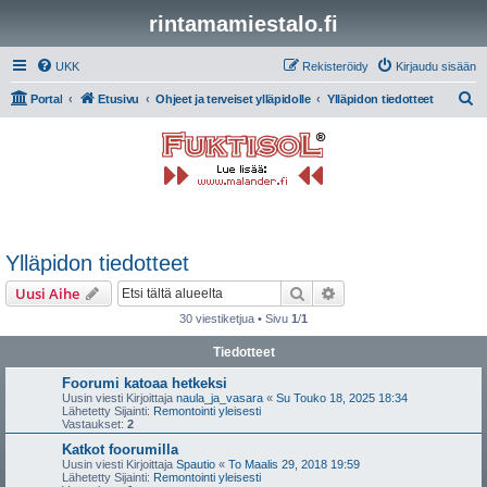
rintamamiestalo.fi
UKK
Rekisteröidy
Kirjaudu sisään
E
Portal
Etusivu
Ohjeet ja terveiset ylläpidolle
Ylläpidon tiedotteet
t
s
i
Ylläpidon tiedotteet
Etsi
Tarkennettu haku
Uusi Aihe
30 viestiketjua • Sivu
1
/
1
Tiedotteet
Foorumi katoaa hetkeksi
Uusin viesti Kirjoittaja
naula_ja_vasara
«
Su Touko 18, 2025 18:34
Lähetetty Sijainti:
Remontointi yleisesti
Vastaukset:
2
Katkot foorumilla
Uusin viesti Kirjoittaja
Spautio
«
To Maalis 29, 2018 19:59
Lähetetty Sijainti:
Remontointi yleisesti