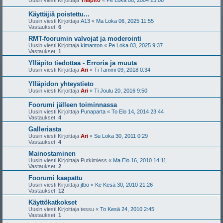
Käyttäjiä poistettu...
Uusin viesti Kirjoittaja
A13
«
Ma Loka 06, 2025 11:55
Vastaukset:
6
RMT-foorumin valvojat ja moderointi
Uusin viesti Kirjoittaja
kimanton
«
Pe Loka 03, 2025 9:37
Vastaukset:
1
Ylläpito tiedottaa - Erroria ja muuta
Uusin viesti Kirjoittaja
Ari
«
Ti Tammi 09, 2018 0:34
Ylläpidon yhteystieto
Uusin viesti Kirjoittaja
Ari
«
Ti Joulu 20, 2016 9:50
Foorumi jälleen toiminnassa
Uusin viesti Kirjoittaja
Punaparta
«
To Elo 14, 2014 23:44
Vastaukset:
4
Galleriasta
Uusin viesti Kirjoittaja
Ari
«
Su Loka 30, 2011 0:29
Vastaukset:
4
Mainostaminen
Uusin viesti Kirjoittaja
Putkimiess
«
Ma Elo 16, 2010 14:11
Vastaukset:
2
Foorumi kaapattu
Uusin viesti Kirjoittaja
jtbo
«
Ke Kesä 30, 2010 21:26
Vastaukset:
12
Käyttökatkokset
Uusin viesti Kirjoittaja
tessu
«
To Kesä 24, 2010 2:45
Vastaukset:
1