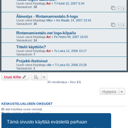
Uusin viesti Kirjoittaja
Ari
«
Ti Huhti 10, 2007 9:34
Vastaukset:
18
1
2
Äänestys - Rintamamiestalo.fi-logo
Uusin viesti Kirjoittaja
Miks
«
Ke Maalis 14, 2007 23:42
Vastaukset:
16
1
2
Rintamamiestalo.net logo-kilpailu
Uusin viesti Kirjoittaja
Ari
«
Pe Helmi 09, 2007 16:03
Vastaukset:
14
Tittelit käyttöön?
Uusin viesti Kirjoittaja
Ari
«
To Loka 12, 2006 10:17
Vastaukset:
7
Projekti-/kotisivut
Uusin viesti Kirjoittaja
ville
«
Ti Loka 03, 2006 23:28
Vastaukset:
1
Uusi Aihe
30 viestiketjua • Sivu
1
/
1
Hyppää
KESKUSTELUALUEEN OIKEUDET
Et voi
kirjoittaa uusia viestejä
Et voi
vastata viestiketjuihin
Et voi
muokata omia viestejäsi
Tämä sivusto käyttää evästeitä parhaan
Et voi
poistaa omia viestejäsi
Et voi
lähettää liitetiedostoja