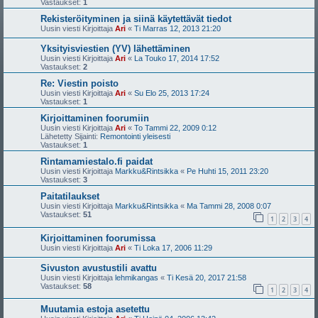
Vastaukset:
1
Rekisteröityminen ja siinä käytettävät tiedot
Uusin viesti Kirjoittaja
Ari
«
Ti Marras 12, 2013 21:20
Yksityisviestien (YV) lähettäminen
Uusin viesti Kirjoittaja
Ari
«
La Touko 17, 2014 17:52
Vastaukset:
2
Re: Viestin poisto
Uusin viesti Kirjoittaja
Ari
«
Su Elo 25, 2013 17:24
Vastaukset:
1
Kirjoittaminen foorumiin
Uusin viesti Kirjoittaja
Ari
«
To Tammi 22, 2009 0:12
Lähetetty Sijainti:
Remontointi yleisesti
Vastaukset:
1
Rintamamiestalo.fi paidat
Uusin viesti Kirjoittaja
Markku&Rintsikka
«
Pe Huhti 15, 2011 23:20
Vastaukset:
3
Paitatilaukset
Uusin viesti Kirjoittaja
Markku&Rintsikka
«
Ma Tammi 28, 2008 0:07
Vastaukset:
51
1
2
3
4
Kirjoittaminen foorumissa
Uusin viesti Kirjoittaja
Ari
«
Ti Loka 17, 2006 11:29
Sivuston avustustili avattu
Uusin viesti Kirjoittaja
lehmikangas
«
Ti Kesä 20, 2017 21:58
Vastaukset:
58
1
2
3
4
Muutamia estoja asetettu