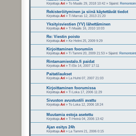
Kirjoittaja
Ari
»
To Maalis 29, 2018 10:42
» Sijainti:
Remontointi
Rekisteröityminen ja siinä käytettävät tiedot
Kirjoittaja
Ari
»
Ti Marras 12, 2013 21:20
Yksityisviestien (YV) lähettäminen
Kirjoittaja
Ari
»
Ti Maalis 16, 2010 10:03
Re: Viestin poisto
Kirjoittaja
Ari
»
Ke Helmi 25, 2009 9:29
Kirjoittaminen foorumiin
Kirjoittaja
Ari
»
Ti Tammi 20, 2009 21:53
» Sijainti:
Remontointi
Rintamamiestalo.fi paidat
Kirjoittaja
Ari
»
Ti Elo 14, 2007 17:11
Paitatilaukset
Kirjoittaja
Ari
»
La Huhti 07, 2007 21:03
Kirjoittaminen foorumissa
Kirjoittaja
Ari
»
Ti Loka 17, 2006 11:29
Sivuston avustustili avattu
Kirjoittaja
Ari
»
To Loka 12, 2006 18:24
Muutamia estoja asetettu
Kirjoittaja
Ari
»
Ti Heinä 04, 2006 13:42
Ajan esitys 24h
Kirjoittaja
Ari
»
La Tammi 21, 2006 0:15