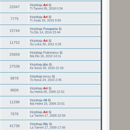
Kirjoittaja
Ari
22047
Ti Tammi 09, 2018 0:34
Kirjoittaja
Ari
7775
Ti Joulu 20, 2016 9:50
Kirjoittaja
Punaparta
15744
To Elo 14, 2014 23:44
Kirjoittaja
Ari
11752
Su Loka 30, 2011 0:29
Kirjoittaja
Putkimiess
25659
Ma Elo 16, 2010 14:11
Kirjoittaja
jtbo
27539
Ke Kesä 30, 2010 21:26
Kirjoittaja
tessu
8878
To Kesä 24, 2010 2:45
Kirjoittaja
Ari
9609
Su Heinä 05, 2009 22:52
Kirjoittaja
Alli
11296
Ma Helmi 16, 2009 23:01
Kirjoittaja
Ari
7676
La Tammi 17, 2009 22:09
Kirjoittaja
Bily
41736
La Tammi 17, 2009 17:56