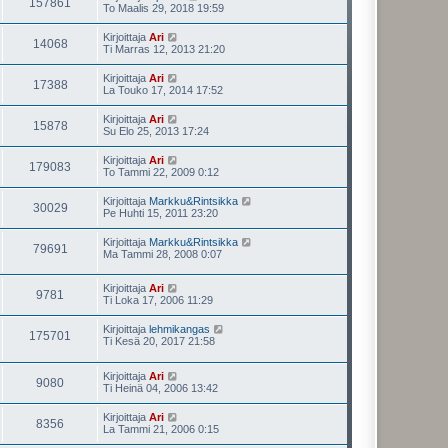
157861
To Maalis 29, 2018 19:59
Kirjoittaja
Ari
14068
Ti Marras 12, 2013 21:20
Kirjoittaja
Ari
17388
La Touko 17, 2014 17:52
Kirjoittaja
Ari
15878
Su Elo 25, 2013 17:24
Kirjoittaja
Ari
179083
To Tammi 22, 2009 0:12
Kirjoittaja
Markku&Rintsikka
30029
Pe Huhti 15, 2011 23:20
Kirjoittaja
Markku&Rintsikka
79691
Ma Tammi 28, 2008 0:07
Kirjoittaja
Ari
9781
Ti Loka 17, 2006 11:29
Kirjoittaja
lehmikangas
175701
Ti Kesä 20, 2017 21:58
Kirjoittaja
Ari
9080
Ti Heinä 04, 2006 13:42
Kirjoittaja
Ari
8356
La Tammi 21, 2006 0:15