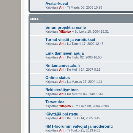
Avatar-kuvat
Kirjoittaja
Ari
»
Ti Maalis 08, 2005 10:28
AIHEET
Sinun projektisi esille
Kirjoittaja
Ylläpito
»
Su Loka 10, 2004 18:31
Turhat viestit ja varoitukset
Kirjoittaja
Ari
»
La Tammi 17, 2009 12:47
Linkittämiseen apuja
Kirjoittaja
Ari
»
Ke Huhti 02, 2008 16:50
Rintamamiestalo.fi
Kirjoittaja
Ari
»
Ke Helmi 14, 2007 0:19
Online status
Kirjoittaja
Ari
»
La Marras 27, 2004 1:11
Rekisteröityminen
Kirjoittaja
Ari
»
Ke Marras 03, 2004 0:33
Tervetuloa
Kirjoittaja
Ylläpito
»
Pe Loka 08, 2004 23:08
Käyttäjiä poistettu...
Kirjoittaja
Ari
»
Ke Joulu 14, 2005 0:45
RMT-foorumin valvojat ja moderointi
Kirjoittaja
Ari
»
Ti Touko 21, 2013 9:01