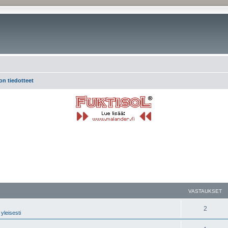
on tiedotteet
nettu haku
VASTAUKSET
2
yleisesti