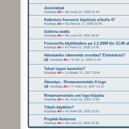
Joululahjat
Kirjoittaja
Ari
»
Ma Joulu 15, 2008 15:45
Katkoksia foorumin käytössä viikolla 47
Kirjoittaja
Ari
»
Ma Marras 17, 2008 20:48
Galleria avattu
Kirjoittaja
Ari
»
Ma Loka 09, 2006 18:44
Foorumilla käyttökatkos pe 1.2.2008 klo 21:00 a
Kirjoittaja
Ari
»
Pe Helmi 01, 2008 19:45
Halutaanko rakennetta muuttaa? Ehdotuksia?
Kirjoittaja
Ari
»
To Elo 11, 2005 21:41
Teksti logon kaveriksi?
Kirjoittaja
Ari
»
La Maalis 31, 2007 10:49
Äänestys - Rintamamiestalo.fi-logo
Kirjoittaja
Ari
»
Ti Helmi 13, 2007 23:13
Rintamamiestalo.net logo-kilpailu
Kirjoittaja
Ari
»
Ma Joulu 18, 2006 13:59
Tittelit käyttöön?
Kirjoittaja
Ari
»
Ke Helmi 09, 2005 23:53
Projekti-/kotisivut
Kirjoittaja
Ari
»
Ma Loka 02, 2006 14:38