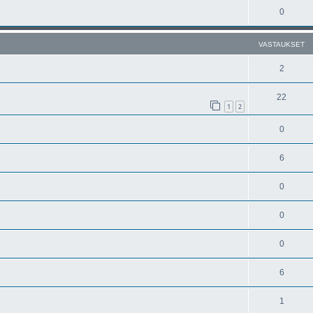
0
VASTAUKSET
2
22
1
2
0
6
0
0
0
6
1