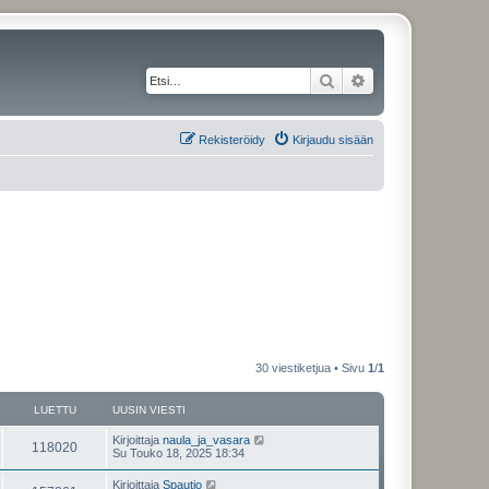
Etsi
Tarkennettu haku
Rekisteröidy
Kirjaudu sisään
30 viestiketjua • Sivu
1
/
1
LUETTU
UUSIN VIESTI
Kirjoittaja
naula_ja_vasara
118020
Su Touko 18, 2025 18:34
Kirjoittaja
Spautio