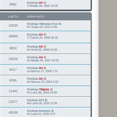
Kirjoittaja
Ari
8881
Ti Maalis 08, 2005 10:28
LUETTU
UUSIN VIESTI
Kirjoittaja
Vilaharjun Ossi
15035
Pe Touko 04, 2012 6:49
Kirjoittaja
Ari
39066
Ti Tammi 20, 2009 20:35
Kirjoittaja
Ari
8850
Ke Huhti 02, 2008 16:50
Kirjoittaja
Ari
16029
Su Maalis 04, 2007 20:20
Kirjoittaja
Ari
8417
La Marras 27, 2004 1:11
Kirjoittaja
Ari
8266
Ke Marras 03, 2004 0:33
Kirjoittaja
Ylläpito
12491
Pe Loka 08, 2004 23:08
Kirjoittaja
A13
22577
Ma Loka 06, 2025 11:55
Kirjoittaja
kimanton
49106
Pe Loka 03, 2025 9:37