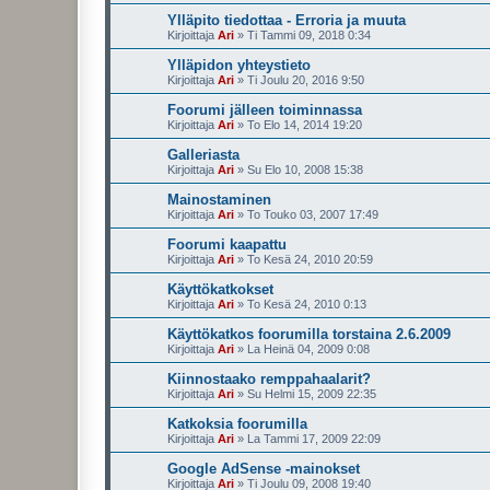
Ylläpito tiedottaa - Erroria ja muuta
Kirjoittaja
Ari
»
Ti Tammi 09, 2018 0:34
Ylläpidon yhteystieto
Kirjoittaja
Ari
»
Ti Joulu 20, 2016 9:50
Foorumi jälleen toiminnassa
Kirjoittaja
Ari
»
To Elo 14, 2014 19:20
Galleriasta
Kirjoittaja
Ari
»
Su Elo 10, 2008 15:38
Mainostaminen
Kirjoittaja
Ari
»
To Touko 03, 2007 17:49
Foorumi kaapattu
Kirjoittaja
Ari
»
To Kesä 24, 2010 20:59
Käyttökatkokset
Kirjoittaja
Ari
»
To Kesä 24, 2010 0:13
Käyttökatkos foorumilla torstaina 2.6.2009
Kirjoittaja
Ari
»
La Heinä 04, 2009 0:08
Kiinnostaako remppahaalarit?
Kirjoittaja
Ari
»
Su Helmi 15, 2009 22:35
Katkoksia foorumilla
Kirjoittaja
Ari
»
La Tammi 17, 2009 22:09
Google AdSense -mainokset
Kirjoittaja
Ari
»
Ti Joulu 09, 2008 19:40