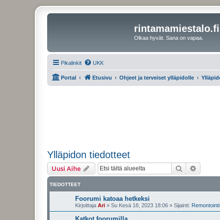
rintamamiestalo.fi
Olkaa hyvät. Sana on vapaa.
Pikalinkit
UKK
Portal
Etusivu
Ohjeet ja terveiset ylläpidolle
Ylläpid
Ylläpidon tiedotteet
Etsi
Tarken
Uusi Aihe
TIEDOTTEET
Foorumi katoaa hetkeksi
Kirjoittaja
Ari
»
Su Kesä 18, 2023 18:06
» Sijainti:
Remontointi 
Katkot foorumilla