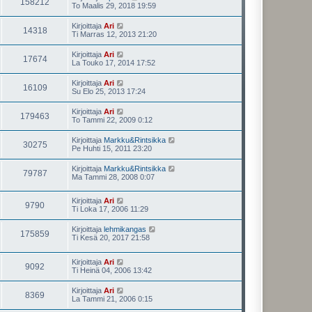
158212
To Maalis 29, 2018 19:59
Kirjoittaja
Ari
14318
Ti Marras 12, 2013 21:20
Kirjoittaja
Ari
17674
La Touko 17, 2014 17:52
Kirjoittaja
Ari
16109
Su Elo 25, 2013 17:24
Kirjoittaja
Ari
179463
To Tammi 22, 2009 0:12
Kirjoittaja
Markku&Rintsikka
30275
Pe Huhti 15, 2011 23:20
Kirjoittaja
Markku&Rintsikka
79787
Ma Tammi 28, 2008 0:07
Kirjoittaja
Ari
9790
Ti Loka 17, 2006 11:29
Kirjoittaja
lehmikangas
175859
Ti Kesä 20, 2017 21:58
Kirjoittaja
Ari
9092
Ti Heinä 04, 2006 13:42
Kirjoittaja
Ari
8369
La Tammi 21, 2006 0:15