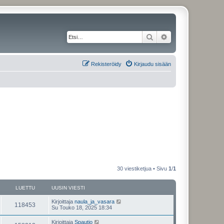
Etsi
Tarkennettu haku
Rekisteröidy
Kirjaudu sisään
30 viestiketjua • Sivu
1
/
1
LUETTU
UUSIN VIESTI
Kirjoittaja
naula_ja_vasara
118453
Su Touko 18, 2025 18:34
Kirjoittaja
Spautio