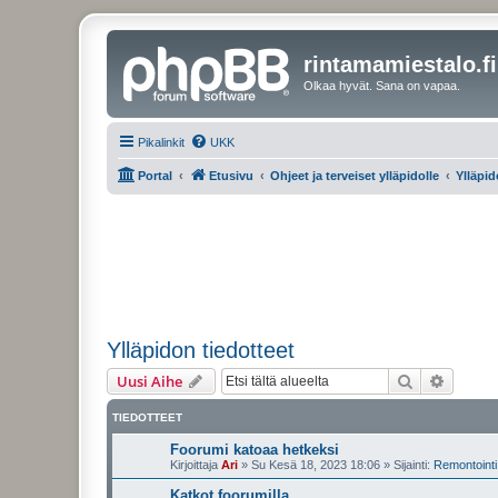
rintamamiestalo.fi
Olkaa hyvät. Sana on vapaa.
Pikalinkit
UKK
Portal
Etusivu
Ohjeet ja terveiset ylläpidolle
Ylläpid
Ylläpidon tiedotteet
Etsi
Tarken
Uusi Aihe
TIEDOTTEET
Foorumi katoaa hetkeksi
Kirjoittaja
Ari
»
Su Kesä 18, 2023 18:06
» Sijainti:
Remontointi 
Katkot foorumilla