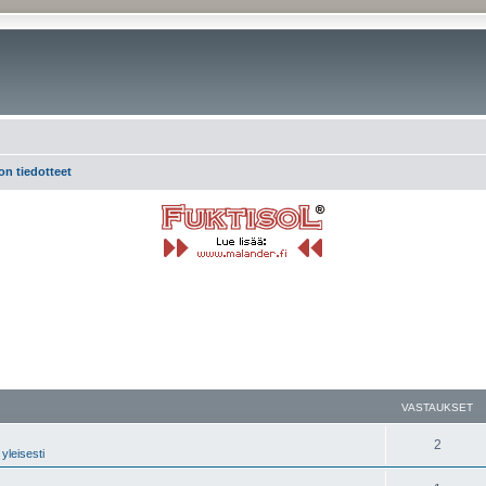
on tiedotteet
nettu haku
VASTAUKSET
2
yleisesti