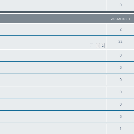
0
VASTAUKSET
2
22
1
2
0
6
0
0
0
6
1