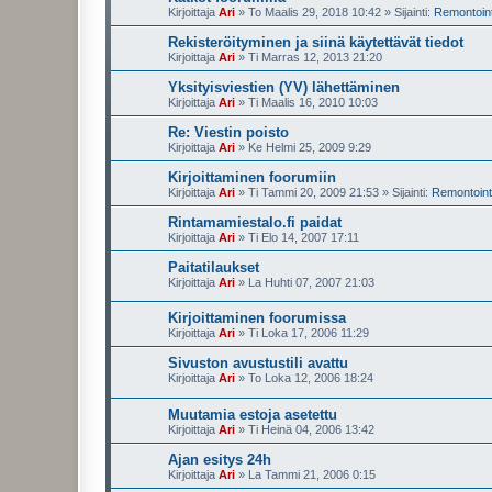
Kirjoittaja
Ari
»
To Maalis 29, 2018 10:42
» Sijainti:
Remontointi
Rekisteröityminen ja siinä käytettävät tiedot
Kirjoittaja
Ari
»
Ti Marras 12, 2013 21:20
Yksityisviestien (YV) lähettäminen
Kirjoittaja
Ari
»
Ti Maalis 16, 2010 10:03
Re: Viestin poisto
Kirjoittaja
Ari
»
Ke Helmi 25, 2009 9:29
Kirjoittaminen foorumiin
Kirjoittaja
Ari
»
Ti Tammi 20, 2009 21:53
» Sijainti:
Remontointi
Rintamamiestalo.fi paidat
Kirjoittaja
Ari
»
Ti Elo 14, 2007 17:11
Paitatilaukset
Kirjoittaja
Ari
»
La Huhti 07, 2007 21:03
Kirjoittaminen foorumissa
Kirjoittaja
Ari
»
Ti Loka 17, 2006 11:29
Sivuston avustustili avattu
Kirjoittaja
Ari
»
To Loka 12, 2006 18:24
Muutamia estoja asetettu
Kirjoittaja
Ari
»
Ti Heinä 04, 2006 13:42
Ajan esitys 24h
Kirjoittaja
Ari
»
La Tammi 21, 2006 0:15