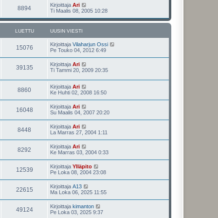
Kirjoittaja
Ari
8894
Ti Maalis 08, 2005 10:28
LUETTU
UUSIN VIESTI
Kirjoittaja
Vilaharjun Ossi
15076
Pe Touko 04, 2012 6:49
Kirjoittaja
Ari
39135
Ti Tammi 20, 2009 20:35
Kirjoittaja
Ari
8860
Ke Huhti 02, 2008 16:50
Kirjoittaja
Ari
16048
Su Maalis 04, 2007 20:20
Kirjoittaja
Ari
8448
La Marras 27, 2004 1:11
Kirjoittaja
Ari
8292
Ke Marras 03, 2004 0:33
Kirjoittaja
Ylläpito
12539
Pe Loka 08, 2004 23:08
Kirjoittaja
A13
22615
Ma Loka 06, 2025 11:55
Kirjoittaja
kimanton
49124
Pe Loka 03, 2025 9:37