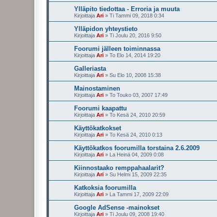
Ylläpito tiedottaa - Erroria ja muuta
Kirjoittaja
Ari
»
Ti Tammi 09, 2018 0:34
Ylläpidon yhteystieto
Kirjoittaja
Ari
»
Ti Joulu 20, 2016 9:50
Foorumi jälleen toiminnassa
Kirjoittaja
Ari
»
To Elo 14, 2014 19:20
Galleriasta
Kirjoittaja
Ari
»
Su Elo 10, 2008 15:38
Mainostaminen
Kirjoittaja
Ari
»
To Touko 03, 2007 17:49
Foorumi kaapattu
Kirjoittaja
Ari
»
To Kesä 24, 2010 20:59
Käyttökatkokset
Kirjoittaja
Ari
»
To Kesä 24, 2010 0:13
Käyttökatkos foorumilla torstaina 2.6.2009
Kirjoittaja
Ari
»
La Heinä 04, 2009 0:08
Kiinnostaako remppahaalarit?
Kirjoittaja
Ari
»
Su Helmi 15, 2009 22:35
Katkoksia foorumilla
Kirjoittaja
Ari
»
La Tammi 17, 2009 22:09
Google AdSense -mainokset
Kirjoittaja
Ari
»
Ti Joulu 09, 2008 19:40