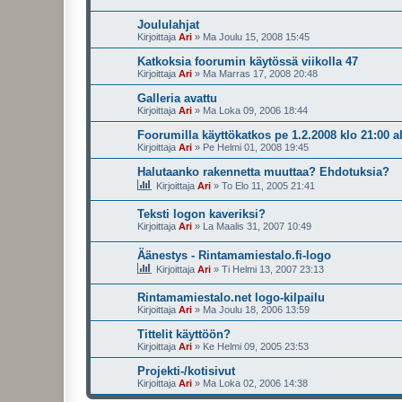
Joululahjat
Kirjoittaja
Ari
»
Ma Joulu 15, 2008 15:45
Katkoksia foorumin käytössä viikolla 47
Kirjoittaja
Ari
»
Ma Marras 17, 2008 20:48
Galleria avattu
Kirjoittaja
Ari
»
Ma Loka 09, 2006 18:44
Foorumilla käyttökatkos pe 1.2.2008 klo 21:00 a
Kirjoittaja
Ari
»
Pe Helmi 01, 2008 19:45
Halutaanko rakennetta muuttaa? Ehdotuksia?
Kirjoittaja
Ari
»
To Elo 11, 2005 21:41
Teksti logon kaveriksi?
Kirjoittaja
Ari
»
La Maalis 31, 2007 10:49
Äänestys - Rintamamiestalo.fi-logo
Kirjoittaja
Ari
»
Ti Helmi 13, 2007 23:13
Rintamamiestalo.net logo-kilpailu
Kirjoittaja
Ari
»
Ma Joulu 18, 2006 13:59
Tittelit käyttöön?
Kirjoittaja
Ari
»
Ke Helmi 09, 2005 23:53
Projekti-/kotisivut
Kirjoittaja
Ari
»
Ma Loka 02, 2006 14:38