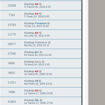
Kirjoittaja
Ari
22058
Ti Tammi 09, 2018 0:34
Kirjoittaja
Ari
7783
Ti Joulu 20, 2016 9:50
Kirjoittaja
Punaparta
15763
To Elo 14, 2014 23:44
Kirjoittaja
Ari
11775
Su Loka 30, 2011 0:29
Kirjoittaja
Putkimiess
25677
Ma Elo 16, 2010 14:11
Kirjoittaja
jtbo
27590
Ke Kesä 30, 2010 21:26
Kirjoittaja
tessu
8895
To Kesä 24, 2010 2:45
Kirjoittaja
Ari
9632
Su Heinä 05, 2009 22:52
Kirjoittaja
Alli
11311
Ma Helmi 16, 2009 23:01
Kirjoittaja
Ari
7688
La Tammi 17, 2009 22:09
Kirjoittaja
Bily
41803
La Tammi 17, 2009 17:56