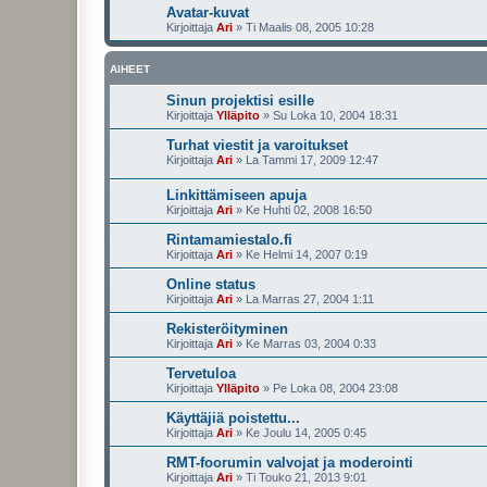
Avatar-kuvat
Kirjoittaja
Ari
»
Ti Maalis 08, 2005 10:28
AIHEET
Sinun projektisi esille
Kirjoittaja
Ylläpito
»
Su Loka 10, 2004 18:31
Turhat viestit ja varoitukset
Kirjoittaja
Ari
»
La Tammi 17, 2009 12:47
Linkittämiseen apuja
Kirjoittaja
Ari
»
Ke Huhti 02, 2008 16:50
Rintamamiestalo.fi
Kirjoittaja
Ari
»
Ke Helmi 14, 2007 0:19
Online status
Kirjoittaja
Ari
»
La Marras 27, 2004 1:11
Rekisteröityminen
Kirjoittaja
Ari
»
Ke Marras 03, 2004 0:33
Tervetuloa
Kirjoittaja
Ylläpito
»
Pe Loka 08, 2004 23:08
Käyttäjiä poistettu...
Kirjoittaja
Ari
»
Ke Joulu 14, 2005 0:45
RMT-foorumin valvojat ja moderointi
Kirjoittaja
Ari
»
Ti Touko 21, 2013 9:01