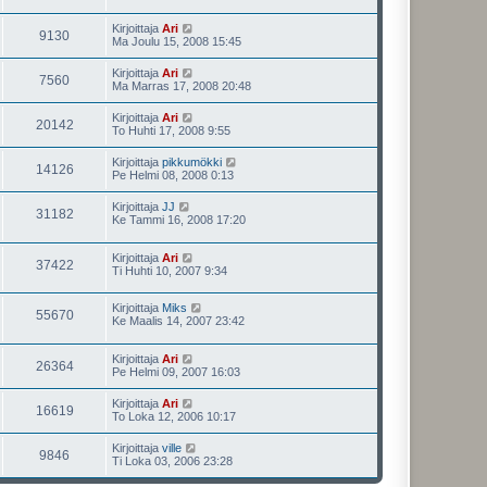
Kirjoittaja
Ari
9130
Ma Joulu 15, 2008 15:45
Kirjoittaja
Ari
7560
Ma Marras 17, 2008 20:48
Kirjoittaja
Ari
20142
To Huhti 17, 2008 9:55
Kirjoittaja
pikkumökki
14126
Pe Helmi 08, 2008 0:13
Kirjoittaja
JJ
31182
Ke Tammi 16, 2008 17:20
Kirjoittaja
Ari
37422
Ti Huhti 10, 2007 9:34
Kirjoittaja
Miks
55670
Ke Maalis 14, 2007 23:42
Kirjoittaja
Ari
26364
Pe Helmi 09, 2007 16:03
Kirjoittaja
Ari
16619
To Loka 12, 2006 10:17
Kirjoittaja
ville
9846
Ti Loka 03, 2006 23:28