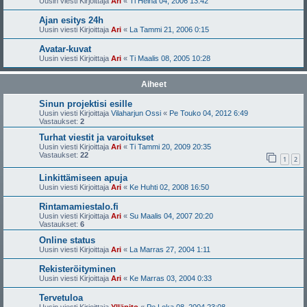
Uusin viesti Kirjoittaja
Ari
«
Ti Heinä 04, 2006 13:42
Ajan esitys 24h
Uusin viesti Kirjoittaja
Ari
«
La Tammi 21, 2006 0:15
Avatar-kuvat
Uusin viesti Kirjoittaja
Ari
«
Ti Maalis 08, 2005 10:28
Aiheet
Sinun projektisi esille
Uusin viesti Kirjoittaja
Vilaharjun Ossi
«
Pe Touko 04, 2012 6:49
Vastaukset:
2
Turhat viestit ja varoitukset
Uusin viesti Kirjoittaja
Ari
«
Ti Tammi 20, 2009 20:35
Vastaukset:
22
1
2
Linkittämiseen apuja
Uusin viesti Kirjoittaja
Ari
«
Ke Huhti 02, 2008 16:50
Rintamamiestalo.fi
Uusin viesti Kirjoittaja
Ari
«
Su Maalis 04, 2007 20:20
Vastaukset:
6
Online status
Uusin viesti Kirjoittaja
Ari
«
La Marras 27, 2004 1:11
Rekisteröityminen
Uusin viesti Kirjoittaja
Ari
«
Ke Marras 03, 2004 0:33
Tervetuloa
Uusin viesti Kirjoittaja
Ylläpito
«
Pe Loka 08, 2004 23:08