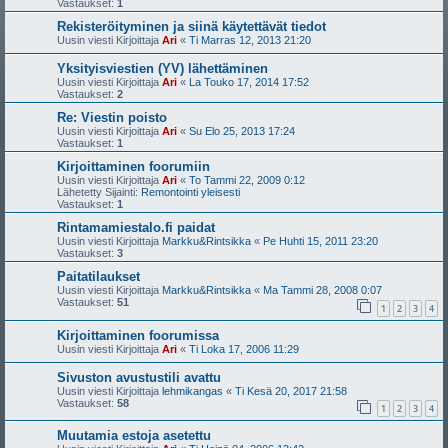
Vastaukset:
1
Rekisteröityminen ja siinä käytettävät tiedot
Uusin viesti Kirjoittaja
Ari
«
Ti Marras 12, 2013 21:20
Yksityisviestien (YV) lähettäminen
Uusin viesti Kirjoittaja
Ari
«
La Touko 17, 2014 17:52
Vastaukset:
2
Re: Viestin poisto
Uusin viesti Kirjoittaja
Ari
«
Su Elo 25, 2013 17:24
Vastaukset:
1
Kirjoittaminen foorumiin
Uusin viesti Kirjoittaja
Ari
«
To Tammi 22, 2009 0:12
Lähetetty Sijainti:
Remontointi yleisesti
Vastaukset:
1
Rintamamiestalo.fi paidat
Uusin viesti Kirjoittaja
Markku&Rintsikka
«
Pe Huhti 15, 2011 23:20
Vastaukset:
3
Paitatilaukset
Uusin viesti Kirjoittaja
Markku&Rintsikka
«
Ma Tammi 28, 2008 0:07
Vastaukset:
51
1
2
3
4
Kirjoittaminen foorumissa
Uusin viesti Kirjoittaja
Ari
«
Ti Loka 17, 2006 11:29
Sivuston avustustili avattu
Uusin viesti Kirjoittaja
lehmikangas
«
Ti Kesä 20, 2017 21:58
Vastaukset:
58
1
2
3
4
Muutamia estoja asetettu