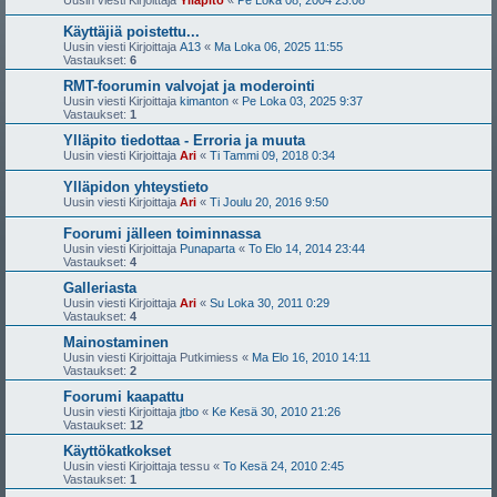
Käyttäjiä poistettu...
Uusin viesti Kirjoittaja
A13
«
Ma Loka 06, 2025 11:55
Vastaukset:
6
RMT-foorumin valvojat ja moderointi
Uusin viesti Kirjoittaja
kimanton
«
Pe Loka 03, 2025 9:37
Vastaukset:
1
Ylläpito tiedottaa - Erroria ja muuta
Uusin viesti Kirjoittaja
Ari
«
Ti Tammi 09, 2018 0:34
Ylläpidon yhteystieto
Uusin viesti Kirjoittaja
Ari
«
Ti Joulu 20, 2016 9:50
Foorumi jälleen toiminnassa
Uusin viesti Kirjoittaja
Punaparta
«
To Elo 14, 2014 23:44
Vastaukset:
4
Galleriasta
Uusin viesti Kirjoittaja
Ari
«
Su Loka 30, 2011 0:29
Vastaukset:
4
Mainostaminen
Uusin viesti Kirjoittaja
Putkimiess
«
Ma Elo 16, 2010 14:11
Vastaukset:
2
Foorumi kaapattu
Uusin viesti Kirjoittaja
jtbo
«
Ke Kesä 30, 2010 21:26
Vastaukset:
12
Käyttökatkokset
Uusin viesti Kirjoittaja
tessu
«
To Kesä 24, 2010 2:45
Vastaukset:
1