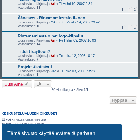
Uusin viesti Kirjoittaja
Ari
«
Ti Huhti 10, 2007 9:34
Vastaukset:
18
1
2
Äänestys - Rintamamiestalo.fi-logo
Uusin viesti Kirjoittaja
Miks
«
Ke Maalis 14, 2007 23:42
Vastaukset:
16
1
2
Rintamamiestalo.net logo-kilpailu
Uusin viesti Kirjoittaja
Ari
«
Pe Helmi 09, 2007 16:03
Vastaukset:
14
Tittelit käyttöön?
Uusin viesti Kirjoittaja
Ari
«
To Loka 12, 2006 10:17
Vastaukset:
7
Projekti-/kotisivut
Uusin viesti Kirjoittaja
ville
«
Ti Loka 03, 2006 23:28
Vastaukset:
1
Uusi Aihe
30 viestiketjua • Sivu
1
/
1
Hyppää
KESKUSTELUALUEEN OIKEUDET
Et voi
kirjoittaa uusia viestejä
Et voi
vastata viestiketjuihin
Et voi
muokata omia viestejäsi
Tämä sivusto käyttää evästeitä parhaan
Et voi
poistaa omia viestejäsi
Et voi
lähettää liitetiedostoja