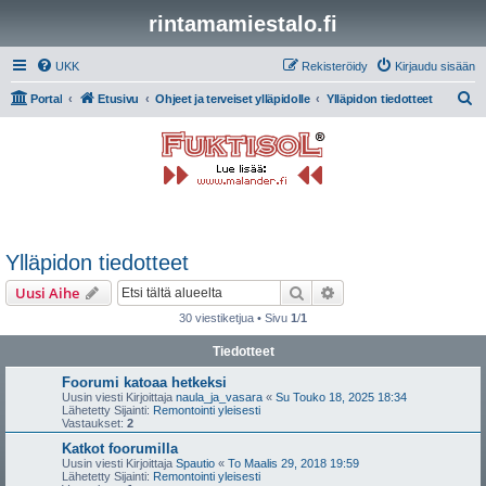
rintamamiestalo.fi
UKK
Rekisteröidy
Kirjaudu sisään
E
Portal
Etusivu
Ohjeet ja terveiset ylläpidolle
Ylläpidon tiedotteet
t
s
i
Ylläpidon tiedotteet
Etsi
Tarkennettu haku
Uusi Aihe
30 viestiketjua • Sivu
1
/
1
Tiedotteet
Foorumi katoaa hetkeksi
Uusin viesti Kirjoittaja
naula_ja_vasara
«
Su Touko 18, 2025 18:34
Lähetetty Sijainti:
Remontointi yleisesti
Vastaukset:
2
Katkot foorumilla
Uusin viesti Kirjoittaja
Spautio
«
To Maalis 29, 2018 19:59
Lähetetty Sijainti:
Remontointi yleisesti