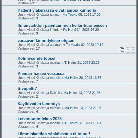
Vastaukset:
1
Patterit yläkerrassa eivät lämpiä kunnolla
Uusin viesti Kirjoittaja
ismox
«
Ma Touko 08, 2023 17:05
Vastaukset:
3
Ilmanvaihdon päivittäminen kellarihuoneeseen
Uusin viesti Kirjoittaja
lmfmis
«
Pe Huhti 14, 2023 16:20
Vastaukset:
3
varaavan lämmityksen ohjaus
Uusin viesti Kirjoittaja
autiotalo
«
To Maalis 02, 2023 19:12
Vastaukset:
17
1
2
Kolmiwaihde töpseli
Uusin viesti Kirjoittaja
mozlac
«
Ti Helmi 21, 2023 23:26
Vastaukset:
3
Viemäri haisee vessassa
Uusin viesti Kirjoittaja
maddis
«
Ma Helmi 20, 2023 13:57
Vastaukset:
7
Sivupelti?
Uusin viesti Kirjoittaja
Rak10
«
Ma Helmi 13, 2023 21:08
Vastaukset:
2
Käyttöveden lämmitys
Uusin viesti Kirjoittaja
mozlac
«
Ma Helmi 13, 2023 21:07
Vastaukset:
4
Leivinuunin tekoa 2023
Uusin viesti Kirjoittaja
mozlac
«
Ti Tammi 31, 2023 18:03
Vastaukset:
4
Lämmiskattilan sähkövastus ei toimi!!