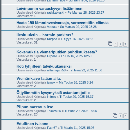
Uusin viesti Kirjoittaja
LämminTupa
«
Su Tammi 04, 2026 18:10
Leivinuunin varauskyvyn lisääminen
Uusin viesti Kirjoittaja
ratikkakuski
«
Pe Marras 28, 2025 23:27
Vastaukset:
1
Haato 150 lämminvesivaraaja, varoventtiilin elämää
Uusin viesti Kirjoittaja
Veesta
«
Su Marras 02, 2025 23:28
liesituuletin + hormin putkitus?
Uusin viesti Kirjoittaja
Kurppa
«
Ti Syys 16, 2025 14:32
Vastaukset:
31
1
2
3
Kokemuksia viemäriputkien puhdistuksesta?
Uusin viesti Kirjoittaja
Urpo61
«
La Elo 16, 2025 18:50
Vastaukset:
1
Koti tyhjilleen talvikuukausiksi
Uusin viesti Kirjoittaja
riittamirjam58
«
Ti Heinä 22, 2025 11:50
Viemärikaivo lattian alla.
Uusin viesti Kirjoittaja
ismox
«
Ma Touko 26, 2025 8:24
Vastaukset:
2
Öljylämmitin kysymyksiä asiantuntijoille
Uusin viesti Kirjoittaja
lmfmis
«
Ti Touko 20, 2025 15:37
Vastaukset:
2
Piipun massaus itse.
Uusin viesti Kirjoittaja
TaloVM26
«
Ti Huhti 29, 2025 18:06
Vastaukset:
20
1
2
Edullinen iv-kone
Uusin viesti Kirjoittaja
Fast67
«
Ti Maalis 11, 2025 15:07