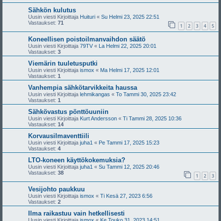
Sähkön kulutus
Uusin viesti Kirjoittaja
Huituri
«
Su Helmi 23, 2025 22:51
Vastaukset:
71
1
2
3
4
5
Koneellisen poistoilmanvaihdon säätö
Uusin viesti Kirjoittaja
79TV
«
La Helmi 22, 2025 20:01
Vastaukset:
3
Viemärin tuuletusputki
Uusin viesti Kirjoittaja
ismox
«
Ma Helmi 17, 2025 12:01
Vastaukset:
1
Vanhempia sähkötarvikkeita haussa
Uusin viesti Kirjoittaja
lehmikangas
«
To Tammi 30, 2025 23:42
Vastaukset:
1
Sähkövastus pönttöuuniin
Uusin viesti Kirjoittaja
Kurt Andersson
«
Ti Tammi 28, 2025 10:36
Vastaukset:
14
Korvausilmaventtiili
Uusin viesti Kirjoittaja
juha1
«
Pe Tammi 17, 2025 15:23
Vastaukset:
4
LTO-koneen käyttökokemuksia?
Uusin viesti Kirjoittaja
juha1
«
Su Tammi 12, 2025 20:46
Vastaukset:
38
1
2
3
Vesijohto paukkuu
Uusin viesti Kirjoittaja
ismox
«
Ti Kesä 27, 2023 6:56
Vastaukset:
2
Ilma raikastuu vain hetkellisesti
Uusin viesti Kirjoittaja
ismox
«
Ke Touko 31, 2023 14:51