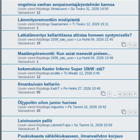
ongelmia vanhan avopaisuntajärjestelmän kanssa
Uusin viesti Kirjoittaja
Virtakuono
«
Su Touko 31, 2026 14:50
Vastaukset:
12
Lämmitysremonttiin mielipiteitä
Uusin viesti Kirjoittaja
Saamamies
«
Ti Touko 12, 2026 19:11
Vastaukset:
1
Lattialämmitys kellaritilassa altistaa homeen syntymiselle?
Uusin viesti Kirjoittaja
1938_talo_uusi
«
La Huhti 04, 2026 21:45
Vastaukset:
18
1
2
Maalämpöremontti: Kun asiat menevät pieleen...
Uusin viesti Kirjoittaja
1938_talo_uusi
«
La Huhti 04, 2026 13:48
Vastaukset:
1
kokemuksia Kastor Inferno Super 10kW :stä?
Uusin viesti Kirjoittaja
pvalila
«
To Maalis 12, 2026 0:45
Vastaukset:
12
Ilmankuivain kellariin
Uusin viesti Kirjoittaja
KathT
«
Pe Helmi 27, 2026 10:48
Vastaukset:
95
1
4
5
6
7
…
Öljypoltin oilon junior hurisee
Uusin viesti Kirjoittaja
miguelos
«
Pe Tammi 16, 2026 19:42
Vastaukset:
20
1
2
Leivinuunin pellit
Uusin viesti Kirjoittaja
LämminTupa
«
Su Tammi 11, 2026 20:59
Vastaukset:
3
Puukiukaasta sähkökiukaaseen, ilmanvaihdon korjaus