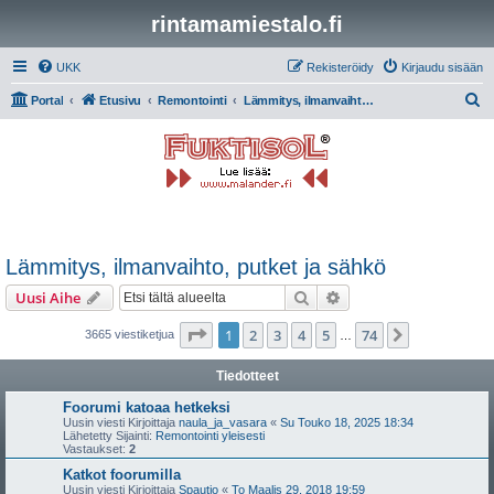
rintamamiestalo.fi
UKK
Rekisteröidy
Kirjaudu sisään
E
Portal
Etusivu
Remontointi
Lämmitys, ilmanvaihto, putket ja sähkö
t
s
i
Lämmitys, ilmanvaihto, putket ja sähkö
Etsi
Tarkennettu haku
Uusi Aihe
Sivu
1
/
74
1
2
3
4
5
74
Seuraava
3665 viestiketjua
…
Tiedotteet
Foorumi katoaa hetkeksi
Uusin viesti Kirjoittaja
naula_ja_vasara
«
Su Touko 18, 2025 18:34
Lähetetty Sijainti:
Remontointi yleisesti
Vastaukset:
2
Katkot foorumilla
Uusin viesti Kirjoittaja
Spautio
«
To Maalis 29, 2018 19:59