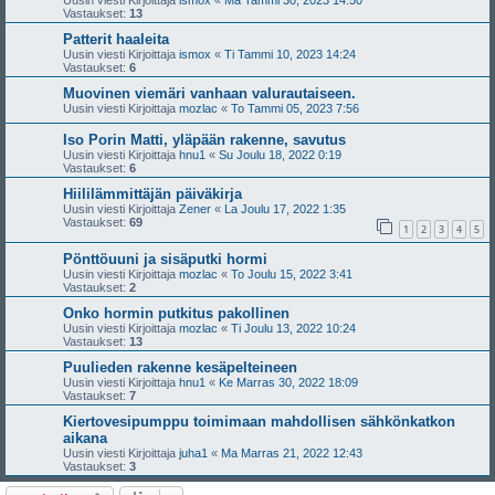
Uusin viesti Kirjoittaja
ismox
«
Ma Tammi 30, 2023 14:50
Vastaukset:
13
Patterit haaleita
Uusin viesti Kirjoittaja
ismox
«
Ti Tammi 10, 2023 14:24
Vastaukset:
6
Muovinen viemäri vanhaan valurautaiseen.
Uusin viesti Kirjoittaja
mozlac
«
To Tammi 05, 2023 7:56
Iso Porin Matti, yläpään rakenne, savutus
Uusin viesti Kirjoittaja
hnu1
«
Su Joulu 18, 2022 0:19
Vastaukset:
6
Hiililämmittäjän päiväkirja
Uusin viesti Kirjoittaja
Zener
«
La Joulu 17, 2022 1:35
Vastaukset:
69
1
2
3
4
5
Pönttöuuni ja sisäputki hormi
Uusin viesti Kirjoittaja
mozlac
«
To Joulu 15, 2022 3:41
Vastaukset:
2
Onko hormin putkitus pakollinen
Uusin viesti Kirjoittaja
mozlac
«
Ti Joulu 13, 2022 10:24
Vastaukset:
13
Puulieden rakenne kesäpelteineen
Uusin viesti Kirjoittaja
hnu1
«
Ke Marras 30, 2022 18:09
Vastaukset:
7
Kiertovesipumppu toimimaan mahdollisen sähkönkatkon
aikana
Uusin viesti Kirjoittaja
juha1
«
Ma Marras 21, 2022 12:43
Vastaukset:
3