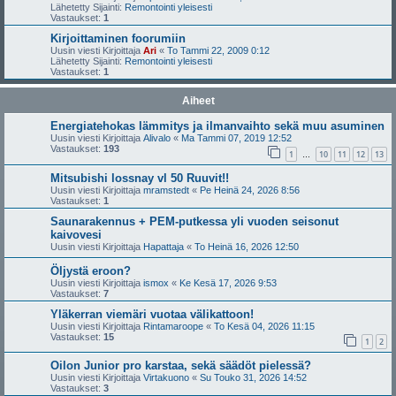
Lähetetty Sijainti:
Remontointi yleisesti
Vastaukset:
1
Kirjoittaminen foorumiin
Uusin viesti Kirjoittaja
Ari
«
To Tammi 22, 2009 0:12
Lähetetty Sijainti:
Remontointi yleisesti
Vastaukset:
1
Aiheet
Energiatehokas lämmitys ja ilmanvaihto sekä muu asuminen
Uusin viesti Kirjoittaja
Alivalo
«
Ma Tammi 07, 2019 12:52
Vastaukset:
193
1
10
11
12
13
…
Mitsubishi lossnay vl 50 Ruuvit!!
Uusin viesti Kirjoittaja
mramstedt
«
Pe Heinä 24, 2026 8:56
Vastaukset:
1
Saunarakennus + PEM-putkessa yli vuoden seisonut
kaivovesi
Uusin viesti Kirjoittaja
Hapattaja
«
To Heinä 16, 2026 12:50
Öljystä eroon?
Uusin viesti Kirjoittaja
ismox
«
Ke Kesä 17, 2026 9:53
Vastaukset:
7
Yläkerran viemäri vuotaa välikattoon!
Uusin viesti Kirjoittaja
Rintamaroope
«
To Kesä 04, 2026 11:15
Vastaukset:
15
1
2
Oilon Junior pro karstaa, sekä säädöt pielessä?
Uusin viesti Kirjoittaja
Virtakuono
«
Su Touko 31, 2026 14:52
Vastaukset:
3