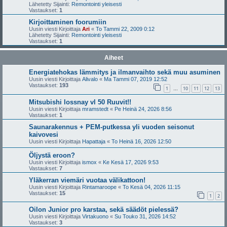
Lähetetty Sijainti:
Remontointi yleisesti
Vastaukset:
1
Kirjoittaminen foorumiin
Uusin viesti Kirjoittaja
Ari
«
To Tammi 22, 2009 0:12
Lähetetty Sijainti:
Remontointi yleisesti
Vastaukset:
1
Aiheet
Energiatehokas lämmitys ja ilmanvaihto sekä muu asuminen
Uusin viesti Kirjoittaja
Alivalo
«
Ma Tammi 07, 2019 12:52
Vastaukset:
193
1
10
11
12
13
…
Mitsubishi lossnay vl 50 Ruuvit!!
Uusin viesti Kirjoittaja
mramstedt
«
Pe Heinä 24, 2026 8:56
Vastaukset:
1
Saunarakennus + PEM-putkessa yli vuoden seisonut
kaivovesi
Uusin viesti Kirjoittaja
Hapattaja
«
To Heinä 16, 2026 12:50
Öljystä eroon?
Uusin viesti Kirjoittaja
ismox
«
Ke Kesä 17, 2026 9:53
Vastaukset:
7
Yläkerran viemäri vuotaa välikattoon!
Uusin viesti Kirjoittaja
Rintamaroope
«
To Kesä 04, 2026 11:15
Vastaukset:
15
1
2
Oilon Junior pro karstaa, sekä säädöt pielessä?
Uusin viesti Kirjoittaja
Virtakuono
«
Su Touko 31, 2026 14:52
Vastaukset:
3