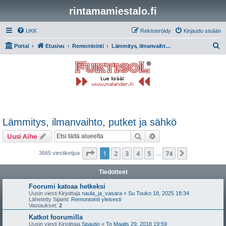
rintamamiestalo.fi
UKK
Rekisteröidy
Kirjaudu sisään
E
Portal
Etusivu
Remontointi
Lämmitys, ilmanvaihto, putket ja sähkö
t
s
i
Lämmitys, ilmanvaihto, putket ja sähkö
Etsi
Tarkennettu haku
Uusi Aihe
Sivu
1
/
74
1
2
3
4
5
74
Seuraava
3665 viestiketjua
…
Tiedotteet
Foorumi katoaa hetkeksi
Uusin viesti Kirjoittaja
naula_ja_vasara
«
Su Touko 18, 2025 18:34
Lähetetty Sijainti:
Remontointi yleisesti
Vastaukset:
2
Katkot foorumilla
Uusin viesti Kirjoittaja
Spautio
«
To Maalis 29, 2018 19:59