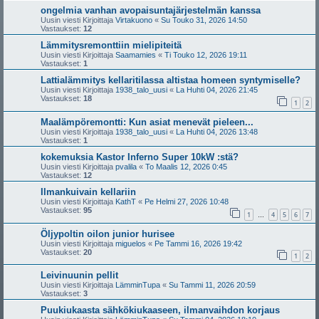
ongelmia vanhan avopaisuntajärjestelmän kanssa
Uusin viesti Kirjoittaja
Virtakuono
«
Su Touko 31, 2026 14:50
Vastaukset:
12
Lämmitysremonttiin mielipiteitä
Uusin viesti Kirjoittaja
Saamamies
«
Ti Touko 12, 2026 19:11
Vastaukset:
1
Lattialämmitys kellaritilassa altistaa homeen syntymiselle?
Uusin viesti Kirjoittaja
1938_talo_uusi
«
La Huhti 04, 2026 21:45
Vastaukset:
18
1
2
Maalämpöremontti: Kun asiat menevät pieleen...
Uusin viesti Kirjoittaja
1938_talo_uusi
«
La Huhti 04, 2026 13:48
Vastaukset:
1
kokemuksia Kastor Inferno Super 10kW :stä?
Uusin viesti Kirjoittaja
pvalila
«
To Maalis 12, 2026 0:45
Vastaukset:
12
Ilmankuivain kellariin
Uusin viesti Kirjoittaja
KathT
«
Pe Helmi 27, 2026 10:48
Vastaukset:
95
1
4
5
6
7
…
Öljypoltin oilon junior hurisee
Uusin viesti Kirjoittaja
miguelos
«
Pe Tammi 16, 2026 19:42
Vastaukset:
20
1
2
Leivinuunin pellit
Uusin viesti Kirjoittaja
LämminTupa
«
Su Tammi 11, 2026 20:59
Vastaukset:
3
Puukiukaasta sähkökiukaaseen, ilmanvaihdon korjaus