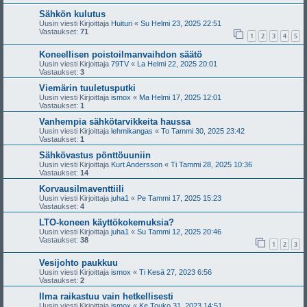
Sähkön kulutus
Uusin viesti Kirjoittaja
Huituri
«
Su Helmi 23, 2025 22:51
Vastaukset:
71
1
2
3
4
5
Koneellisen poistoilmanvaihdon säätö
Uusin viesti Kirjoittaja
79TV
«
La Helmi 22, 2025 20:01
Vastaukset:
3
Viemärin tuuletusputki
Uusin viesti Kirjoittaja
ismox
«
Ma Helmi 17, 2025 12:01
Vastaukset:
1
Vanhempia sähkötarvikkeita haussa
Uusin viesti Kirjoittaja
lehmikangas
«
To Tammi 30, 2025 23:42
Vastaukset:
1
Sähkövastus pönttöuuniin
Uusin viesti Kirjoittaja
Kurt Andersson
«
Ti Tammi 28, 2025 10:36
Vastaukset:
14
Korvausilmaventtiili
Uusin viesti Kirjoittaja
juha1
«
Pe Tammi 17, 2025 15:23
Vastaukset:
4
LTO-koneen käyttökokemuksia?
Uusin viesti Kirjoittaja
juha1
«
Su Tammi 12, 2025 20:46
Vastaukset:
38
1
2
3
Vesijohto paukkuu
Uusin viesti Kirjoittaja
ismox
«
Ti Kesä 27, 2023 6:56
Vastaukset:
2
Ilma raikastuu vain hetkellisesti
Uusin viesti Kirjoittaja
ismox
«
Ke Touko 31, 2023 14:51