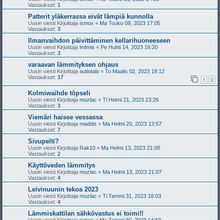
Vastaukset:
1
Patterit yläkerrassa eivät lämpiä kunnolla
Uusin viesti Kirjoittaja
ismox
«
Ma Touko 08, 2023 17:05
Vastaukset:
3
Ilmanvaihdon päivittäminen kellarihuoneeseen
Uusin viesti Kirjoittaja
lmfmis
«
Pe Huhti 14, 2023 16:20
Vastaukset:
3
varaavan lämmityksen ohjaus
Uusin viesti Kirjoittaja
autiotalo
«
To Maalis 02, 2023 19:12
Vastaukset:
17
1
2
Kolmiwaihde töpseli
Uusin viesti Kirjoittaja
mozlac
«
Ti Helmi 21, 2023 23:26
Vastaukset:
3
Viemäri haisee vessassa
Uusin viesti Kirjoittaja
maddis
«
Ma Helmi 20, 2023 13:57
Vastaukset:
7
Sivupelti?
Uusin viesti Kirjoittaja
Rak10
«
Ma Helmi 13, 2023 21:08
Vastaukset:
2
Käyttöveden lämmitys
Uusin viesti Kirjoittaja
mozlac
«
Ma Helmi 13, 2023 21:07
Vastaukset:
4
Leivinuunin tekoa 2023
Uusin viesti Kirjoittaja
mozlac
«
Ti Tammi 31, 2023 18:03
Vastaukset:
4
Lämmiskattilan sähkövastus ei toimi!!