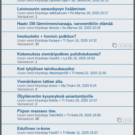
Uusin viesti Kirjoittaja
LämminTupa
«
Su Tammi 04, 2026 18:10
Leivinuunin varauskyvyn lisääminen
Uusin viesti Kirjoittaja
ratikkakuski
«
Pe Marras 28, 2025 23:27
Vastaukset:
1
Haato 150 lämminvesivaraaja, varoventtiilin elämää
Uusin viesti Kirjoittaja
Veesta
«
Su Marras 02, 2025 23:28
liesituuletin + hormin putkitus?
Uusin viesti Kirjoittaja
Kurppa
«
Ti Syys 16, 2025 14:32
Vastaukset:
31
1
2
3
Kokemuksia viemäriputkien puhdistuksesta?
Uusin viesti Kirjoittaja
Urpo61
«
La Elo 16, 2025 18:50
Vastaukset:
1
Koti tyhjilleen talvikuukausiksi
Uusin viesti Kirjoittaja
riittamirjam58
«
Ti Heinä 22, 2025 11:50
Viemärikaivo lattian alla.
Uusin viesti Kirjoittaja
ismox
«
Ma Touko 26, 2025 8:24
Vastaukset:
2
Öljylämmitin kysymyksiä asiantuntijoille
Uusin viesti Kirjoittaja
lmfmis
«
Ti Touko 20, 2025 15:37
Vastaukset:
2
Piipun massaus itse.
Uusin viesti Kirjoittaja
TaloVM26
«
Ti Huhti 29, 2025 18:06
Vastaukset:
20
1
2
Edullinen iv-kone
Uusin viesti Kirjoittaja
Fast67
«
Ti Maalis 11, 2025 15:07