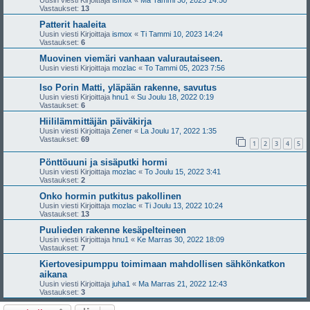
Uusin viesti Kirjoittaja
ismox
«
Ma Tammi 30, 2023 14:50
Vastaukset:
13
Patterit haaleita
Uusin viesti Kirjoittaja
ismox
«
Ti Tammi 10, 2023 14:24
Vastaukset:
6
Muovinen viemäri vanhaan valurautaiseen.
Uusin viesti Kirjoittaja
mozlac
«
To Tammi 05, 2023 7:56
Iso Porin Matti, yläpään rakenne, savutus
Uusin viesti Kirjoittaja
hnu1
«
Su Joulu 18, 2022 0:19
Vastaukset:
6
Hiililämmittäjän päiväkirja
Uusin viesti Kirjoittaja
Zener
«
La Joulu 17, 2022 1:35
Vastaukset:
69
1
2
3
4
5
Pönttöuuni ja sisäputki hormi
Uusin viesti Kirjoittaja
mozlac
«
To Joulu 15, 2022 3:41
Vastaukset:
2
Onko hormin putkitus pakollinen
Uusin viesti Kirjoittaja
mozlac
«
Ti Joulu 13, 2022 10:24
Vastaukset:
13
Puulieden rakenne kesäpelteineen
Uusin viesti Kirjoittaja
hnu1
«
Ke Marras 30, 2022 18:09
Vastaukset:
7
Kiertovesipumppu toimimaan mahdollisen sähkönkatkon
aikana
Uusin viesti Kirjoittaja
juha1
«
Ma Marras 21, 2022 12:43
Vastaukset:
3