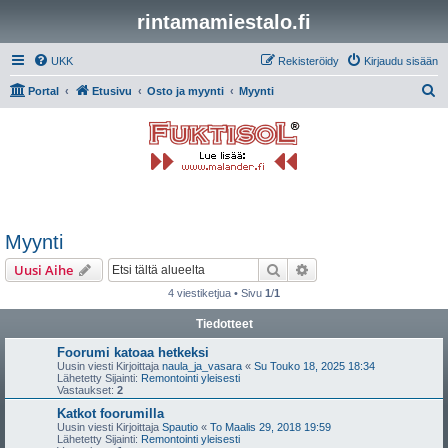
rintamamiestalo.fi
UKK
Rekisteröidy
Kirjaudu sisään
E
Portal
Etusivu
Osto ja myynti
Myynti
t
s
i
Myynti
Etsi
Tarkennettu haku
Uusi Aihe
4 viestiketjua • Sivu
1
/
1
Tiedotteet
Foorumi katoaa hetkeksi
Uusin viesti Kirjoittaja
naula_ja_vasara
«
Su Touko 18, 2025 18:34
Lähetetty Sijainti:
Remontointi yleisesti
Vastaukset:
2
Katkot foorumilla
Uusin viesti Kirjoittaja
Spautio
«
To Maalis 29, 2018 19:59
Lähetetty Sijainti:
Remontointi yleisesti