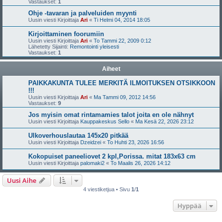
Vastaukset:
1
Ohje -tavaran ja palveluiden myynti
Uusin viesti Kirjoittaja
Ari
«
Ti Helmi 04, 2014 18:05
Kirjoittaminen foorumiin
Uusin viesti Kirjoittaja
Ari
«
To Tammi 22, 2009 0:12
Lähetetty Sijainti:
Remontointi yleisesti
Vastaukset:
1
Aiheet
PAIKKAKUNTA TULEE MERKITÄ ILMOITUKSEN OTSIKKOON
!!!
Uusin viesti Kirjoittaja
Ari
«
Ma Tammi 09, 2012 14:56
Vastaukset:
9
Jos myisin omat rintamamies talot joita en ole nähnyt
Uusin viesti Kirjoittaja
Kauppakeskus Sello
«
Ma Kesä 22, 2026 23:12
Ulkoverhouslautaa 145x20 pitkää
Uusin viesti Kirjoittaja
Dzeidzei
«
To Huhti 23, 2026 16:56
Kokopuiset paneeliovet 2 kpl,Porissa. mitat 183x63 cm
Uusin viesti Kirjoittaja
palomaki2
«
To Maalis 26, 2026 14:12
Uusi Aihe
4 viestiketjua • Sivu
1
/
1
Hyppää