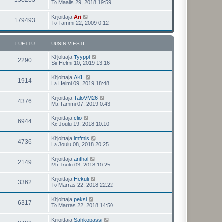
To Maalis 29, 2018 19:59
Kirjoittaja
Ari
179493
To Tammi 22, 2009 0:12
LUETTU
UUSIN VIESTI
Kirjoittaja
Tyyppi
2290
Su Helmi 10, 2019 13:16
Kirjoittaja
AKL
1914
La Helmi 09, 2019 18:48
Kirjoittaja
TaloVM26
4376
Ma Tammi 07, 2019 0:43
Kirjoittaja
clio
6944
Ke Joulu 19, 2018 10:10
Kirjoittaja
lmfmis
4736
La Joulu 08, 2018 20:25
Kirjoittaja
anthal
2149
Ma Joulu 03, 2018 10:25
Kirjoittaja
Hekuli
3362
To Marras 22, 2018 22:22
Kirjoittaja
peksi
6317
To Marras 22, 2018 14:50
Kirjoittaja
Sähköpässi