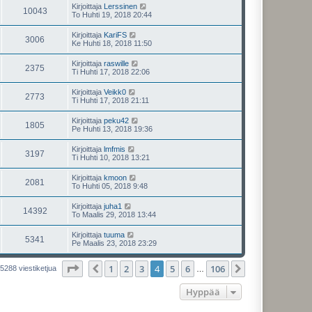
Kirjoittaja
Lerssinen
10043
To Huhti 19, 2018 20:44
Kirjoittaja
KariFS
3006
Ke Huhti 18, 2018 11:50
Kirjoittaja
raswille
2375
Ti Huhti 17, 2018 22:06
Kirjoittaja
Veikk0
2773
Ti Huhti 17, 2018 21:11
Kirjoittaja
peku42
1805
Pe Huhti 13, 2018 19:36
Kirjoittaja
lmfmis
3197
Ti Huhti 10, 2018 13:21
Kirjoittaja
kmoon
2081
To Huhti 05, 2018 9:48
Kirjoittaja
juha1
14392
To Maalis 29, 2018 13:44
Kirjoittaja
tuuma
5341
Pe Maalis 23, 2018 23:29
Sivu
4
/
106
1
2
3
4
5
6
106
Edellinen
Seuraava
5288 viestiketjua
…
Hyppää