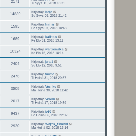
2171
Ti Syys 11, 2018 18:31
Kirjoittaja
Keijo
14889
Su Syys 09, 2018 21:42
Kirjoittaja
lmfmis
1595
Pe Syys 07, 2018 10:43
Kirjoittaja
kallistus
1689
Pe Elo 31, 2018 13:11
Kirjoittaja
warixenjalka
10324
Ke Elo 15, 2018 10:14
Kirjoittaja
juha1
2404
Su Elo 12, 2018 9:51
Kirjoittaja
tuuma
2476
Ti Heinä 31, 2018 20:57
Kirjoittaja
Ves_ku
3809
Ma Heinä 30, 2018 11:42
Kirjoittaja
Veikk0
2017
Ti Heinä 17, 2018 19:59
Kirjoittaja
ip98
9437
Pe Heinä 06, 2018 22:02
Kirjoittaja
Wojtek_Skalski
2920
Ma Heinä 02, 2018 15:14