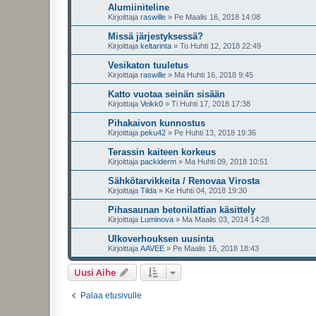
Alumiiniteline
Kirjoittaja
raswille
»
Pe Maalis 16, 2018 14:08
Missä järjestyksessä?
Kirjoittaja
keltarinta
»
To Huhti 12, 2018 22:49
Vesikaton tuuletus
Kirjoittaja
raswille
»
Ma Huhti 16, 2018 9:45
Katto vuotaa seinän sisään
Kirjoittaja
Veikk0
»
Ti Huhti 17, 2018 17:38
Pihakaivon kunnostus
Kirjoittaja
peku42
»
Pe Huhti 13, 2018 19:36
Terassin kaiteen korkeus
Kirjoittaja
packiderm
»
Ma Huhti 09, 2018 10:51
Sähkötarvikkeita / Renovaa Virosta
Kirjoittaja
Tilda
»
Ke Huhti 04, 2018 19:30
Pihasaunan betonilattian käsittely
Kirjoittaja
Luminova
»
Ma Maalis 03, 2014 14:28
Ulkoverhouksen uusinta
Kirjoittaja
AAVEE
»
Pe Maalis 16, 2018 18:43
Uusi Aihe
Palaa etusivulle