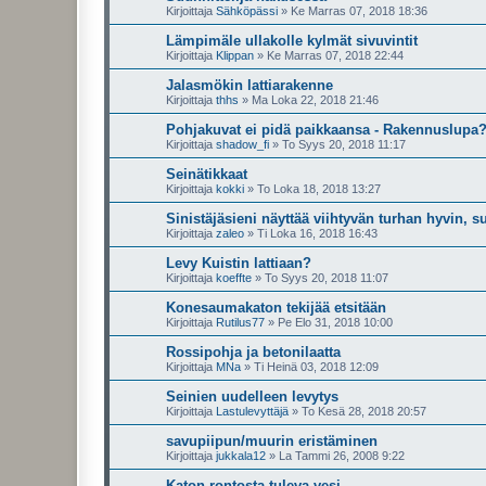
Kirjoittaja
Sähköpässi
»
Ke Marras 07, 2018 18:36
Lämpimäle ullakolle kylmät sivuvintit
Kirjoittaja
Klippan
»
Ke Marras 07, 2018 22:44
Jalasmökin lattiarakenne
Kirjoittaja
thhs
»
Ma Loka 22, 2018 21:46
Pohjakuvat ei pidä paikkaansa - Rakennuslupa
Kirjoittaja
shadow_fi
»
To Syys 20, 2018 11:17
Seinätikkaat
Kirjoittaja
kokki
»
To Loka 18, 2018 13:27
Sinistäjäsieni näyttää viihtyvän turhan hyvin, su
Kirjoittaja
zaleo
»
Ti Loka 16, 2018 16:43
Levy Kuistin lattiaan?
Kirjoittaja
koeffte
»
To Syys 20, 2018 11:07
Konesaumakaton tekijää etsitään
Kirjoittaja
Rutilus77
»
Pe Elo 31, 2018 10:00
Rossipohja ja betonilaatta
Kirjoittaja
MNa
»
Ti Heinä 03, 2018 12:09
Seinien uudelleen levytys
Kirjoittaja
Lastulevyttäjä
»
To Kesä 28, 2018 20:57
savupiipun/muurin eristäminen
Kirjoittaja
jukkala12
»
La Tammi 26, 2008 9:22
Katon rontosta tuleva vesi.