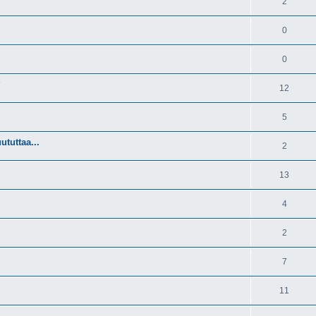
2
0
0
?
12
5
ututtaa...
2
13
4
2
7
11