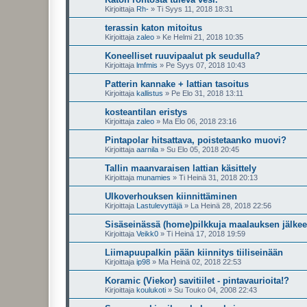
Kirjoittaja
Rh-
»
Ti Syys 11, 2018 18:31
terassin katon mitoitus
Kirjoittaja
zaleo
»
Ke Helmi 21, 2018 10:35
Koneelliset ruuvipaalut pk seudulla?
Kirjoittaja
lmfmis
»
Pe Syys 07, 2018 10:43
Patterin kannake + lattian tasoitus
Kirjoittaja
kallistus
»
Pe Elo 31, 2018 13:11
kosteantilan eristys
Kirjoittaja
zaleo
»
Ma Elo 06, 2018 23:16
Pintapolar hitsattava, poistetaanko muovi?
Kirjoittaja
aarnila
»
Su Elo 05, 2018 20:45
Tallin maanvaraisen lattian käsittely
Kirjoittaja
munamies
»
Ti Heinä 31, 2018 20:13
Ulkoverhouksen kiinnittäminen
Kirjoittaja
Lastulevyttäjä
»
La Heinä 28, 2018 22:56
Sisäseinässä (home)pilkkuja maalauksen jälke
Kirjoittaja
Veikk0
»
Ti Heinä 17, 2018 19:59
Liimapuupalkin pään kiinnitys tiiliseinään
Kirjoittaja
ip98
»
Ma Heinä 02, 2018 22:53
Koramic (Viekor) savitiilet - pintavaurioita!?
Kirjoittaja
koulukoti
»
Su Touko 04, 2008 22:43