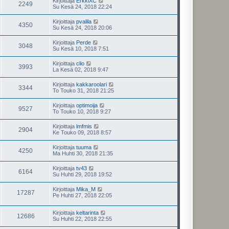
Kirjoittaja
ErkkiXC
2249
Su Kesä 24, 2018 22:24
Kirjoittaja
pvalila
4350
Su Kesä 24, 2018 20:06
Kirjoittaja
Perde
3048
Su Kesä 10, 2018 7:51
Kirjoittaja
clio
3993
La Kesä 02, 2018 9:47
Kirjoittaja
kakkaroolari
3344
To Touko 31, 2018 21:25
Kirjoittaja
optimoija
9527
To Touko 10, 2018 9:27
Kirjoittaja
lmfmis
2904
Ke Touko 09, 2018 8:57
Kirjoittaja
tuuma
4250
Ma Huhti 30, 2018 21:35
Kirjoittaja
tv43
6164
Su Huhti 29, 2018 19:52
Kirjoittaja
Mika_M
17287
Pe Huhti 27, 2018 22:05
Kirjoittaja
keltarinta
12686
Su Huhti 22, 2018 22:55