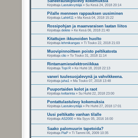
Saneerauskipsilevy kokemuksia
Kirjoittaja
Lastulevyttäjä
»
Su Kesä 24, 2018 20:14
Pilalle menneen rappauksen uusiminen
Kirjoittaja
Lahti411
»
Ma Kesä 04, 2018 15:22
Rossipohjan ja maanvaraisen laatan liitos
Kirjoittaja
delete
»
Ke Kesä 06, 2018 21:40
Kitattujen ikkunoiden huolto
Kirjoittaja
lehmikangas
»
Ti Touko 22, 2018 21:03
Muovipinnoitteen poisto peltikatosta
Kirjoittaja
clio
»
To Touko 31, 2018 11:14
Rintamamieselektroniikkaa
Kirjoittaja
Topi R
»
Ke Huhti 18, 2018 22:13
vaneri tuulesuojalevynä ja vahvikkeena.
Kirjoittaja
juha1
»
Ma Touko 07, 2018 13:48
Puuportaiden kolot ja raot
Kirjoittaja
keltarinta
»
Su Huhti 22, 2018 23:00
Pontattulastulevy kokemuksia
Kirjoittaja
Lastulevyttäjä
»
Pe Huhti 27, 2018 17:01
Uusi peltikatto vanhan tilalle
Kirjoittaja
AS2000
»
Ma Syys 05, 2016 16:00
Saako palomuurin tapetoida?
Kirjoittaja
PiaP
»
Ti Tammi 06, 2009 10:35