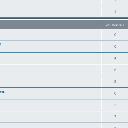
1
VASTAUKSET
0
?
0
4
8
5
en.
0
3
7