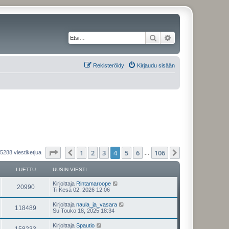
Etsi
Tarkennettu haku
Rekisteröidy
Kirjaudu sisään
Sivu
4
/
106
1
2
3
4
5
6
106
Edellinen
Seuraava
5288 viestiketjua
…
LUETTU
UUSIN VIESTI
Kirjoittaja
Rintamaroope
20990
Ti Kesä 02, 2026 12:06
Kirjoittaja
naula_ja_vasara
118489
Su Touko 18, 2025 18:34
Kirjoittaja
Spautio
158233