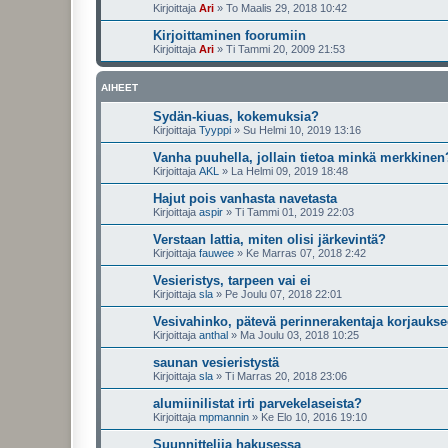
Kirjoittaja
Ari
»
To Maalis 29, 2018 10:42
Kirjoittaminen foorumiin
Kirjoittaja
Ari
»
Ti Tammi 20, 2009 21:53
AIHEET
Sydän-kiuas, kokemuksia?
Kirjoittaja
Tyyppi
»
Su Helmi 10, 2019 13:16
Vanha puuhella, jollain tietoa minkä merkkinen
Kirjoittaja
AKL
»
La Helmi 09, 2019 18:48
Hajut pois vanhasta navetasta
Kirjoittaja
aspir
»
Ti Tammi 01, 2019 22:03
Verstaan lattia, miten olisi järkevintä?
Kirjoittaja
fauwee
»
Ke Marras 07, 2018 2:42
Vesieristys, tarpeen vai ei
Kirjoittaja
sla
»
Pe Joulu 07, 2018 22:01
Vesivahinko, pätevä perinnerakentaja korjaukse
Kirjoittaja
anthal
»
Ma Joulu 03, 2018 10:25
saunan vesieristystä
Kirjoittaja
sla
»
Ti Marras 20, 2018 23:06
alumiinilistat irti parvekelaseista?
Kirjoittaja
mpmannin
»
Ke Elo 10, 2016 19:10
Suunnittelija hakusessa