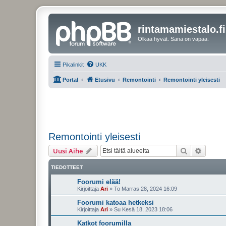
rintamamiestalo.fi
Olkaa hyvät. Sana on vapaa.
Pikalinkit
UKK
Portal
Etusivu
Remontointi
Remontointi yleisesti
Remontointi yleisesti
Etsi
Tarken
Uusi Aihe
TIEDOTTEET
Foorumi elää!
Kirjoittaja
Ari
»
To Marras 28, 2024 16:09
Foorumi katoaa hetkeksi
Kirjoittaja
Ari
»
Su Kesä 18, 2023 18:06
Katkot foorumilla