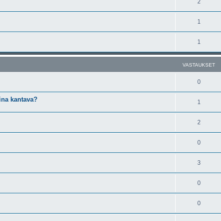
2
1
1
VASTAUKSET
0
ina kantava?
1
2
0
3
0
0