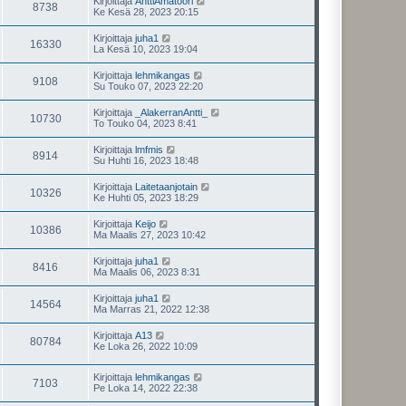
Kirjoittaja
AnttiAmatööri
8738
Ke Kesä 28, 2023 20:15
Kirjoittaja
juha1
16330
La Kesä 10, 2023 19:04
Kirjoittaja
lehmikangas
9108
Su Touko 07, 2023 22:20
Kirjoittaja
_AlakerranAntti_
10730
To Touko 04, 2023 8:41
Kirjoittaja
lmfmis
8914
Su Huhti 16, 2023 18:48
Kirjoittaja
Laitetaanjotain
10326
Ke Huhti 05, 2023 18:29
Kirjoittaja
Keijo
10386
Ma Maalis 27, 2023 10:42
Kirjoittaja
juha1
8416
Ma Maalis 06, 2023 8:31
Kirjoittaja
juha1
14564
Ma Marras 21, 2022 12:38
Kirjoittaja
A13
80784
Ke Loka 26, 2022 10:09
Kirjoittaja
lehmikangas
7103
Pe Loka 14, 2022 22:38