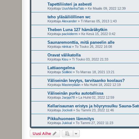
Tapettiliisteri ja asbesti
Kirjoittaja
UusiVanhaTalo
»
Ke Maalis 09, 2022 12:39
teho yläsäiliöllinen wc
Kirjoittaja
Alexander
»
Ti Marras 05, 2013 1:43
Theben Luna 127 hämäräkytkin
Kirjoittaja
packiderm
»
Ke Kesä 15, 2022 0:42
Saunaremonttia, mitä paneelin alle
Kirjoittaja
niinkai
»
To Touko 26, 2022 16:08
Oravat välikatolla
Kirjoittaja
Kisu
»
Ti Touko 03, 2022 21:33
Lattiaongelma
Kirjoittaja
Soilikki
»
To Marras 18, 2021 13:21
Väliseinän levytys, tarvitaanko koolaus?
Kirjoittaja
Masterplään
»
Ma Huhti 18, 2022 12:19
Väliseinän purku autotallissa
Kirjoittaja
Jarppi78
»
La Huhti 02, 2022 12:59
Kellarisaunan eristys ja höyrynsulku Sauna-Sat
Kirjoittaja
Jockeli
»
Su Tammi 23, 2022 11:46
Pikkuhuoneen lämmitys
Kirjoittaja
JukkaI
»
To Tammi 27, 2022 11:23
Uusi Aihe