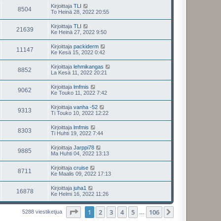
Kirjoittaja
TLI
8504
To Heinä 28, 2022 20:55
Kirjoittaja
TLI
21639
Ke Heinä 27, 2022 9:50
Kirjoittaja
packiderm
11147
Ke Kesä 15, 2022 0:42
Kirjoittaja
lehmikangas
8852
La Kesä 11, 2022 20:21
Kirjoittaja
lmfmis
9062
Ke Touko 11, 2022 7:42
Kirjoittaja
vanha -52
9313
Ti Touko 10, 2022 12:22
Kirjoittaja
lmfmis
8303
Ti Huhti 19, 2022 7:44
Kirjoittaja
Jarppi78
9885
Ma Huhti 04, 2022 13:13
Kirjoittaja
cruise
8711
Ke Maalis 09, 2022 17:13
Kirjoittaja
juha1
16878
Ke Helmi 16, 2022 11:26
Sivu
1
/
106
1
2
3
4
5
106
Seuraava
5288 viestiketjua
…