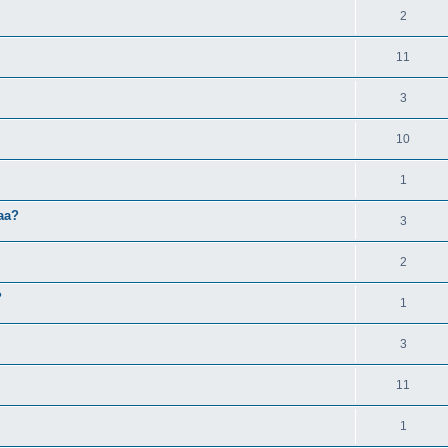
2
11
3
10
1
aa?
3
2
?
1
3
11
1