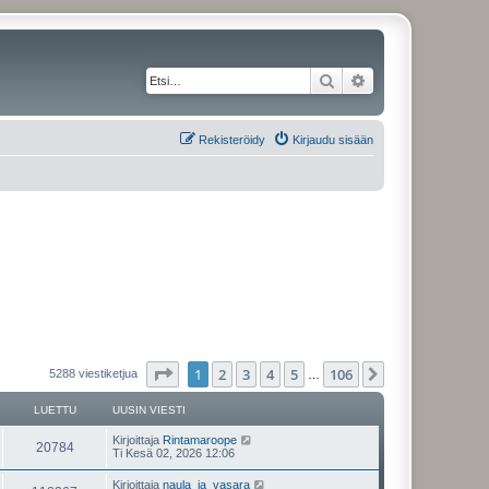
Etsi
Tarkennettu haku
Rekisteröidy
Kirjaudu sisään
Sivu
1
/
106
1
2
3
4
5
106
Seuraava
5288 viestiketjua
…
LUETTU
UUSIN VIESTI
Kirjoittaja
Rintamaroope
20784
Ti Kesä 02, 2026 12:06
Kirjoittaja
naula_ja_vasara