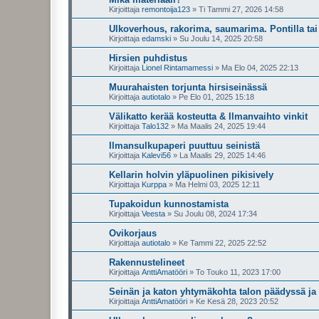
Kirjoittaja
remontoija123
»
Ti Tammi 27, 2026 14:58
Ulkoverhous, rakorima, saumarima. Pontilla tai
Kirjoittaja
edamski
»
Su Joulu 14, 2025 20:58
Hirsien puhdistus
Kirjoittaja
Lionel Rintamamessi
»
Ma Elo 04, 2025 22:13
Muurahaisten torjunta hirsiseinässä
Kirjoittaja
autiotalo
»
Pe Elo 01, 2025 15:18
Välikatto kerää kosteutta & Ilmanvaihto vinkit
Kirjoittaja
Talo132
»
Ma Maalis 24, 2025 19:44
Ilmansulkupaperi puuttuu seinistä
Kirjoittaja
Kalevi56
»
La Maalis 29, 2025 14:46
Kellarin holvin yläpuolinen pikisively
Kirjoittaja
Kurppa
»
Ma Helmi 03, 2025 12:11
Tupakoidun kunnostamista
Kirjoittaja
Veesta
»
Su Joulu 08, 2024 17:34
Ovikorjaus
Kirjoittaja
autiotalo
»
Ke Tammi 22, 2025 22:52
Rakennustelineet
Kirjoittaja
AnttiAmatööri
»
To Touko 11, 2023 17:00
Seinän ja katon yhtymäkohta talon päädyssä ja 
Kirjoittaja
AnttiAmatööri
»
Ke Kesä 28, 2023 20:52