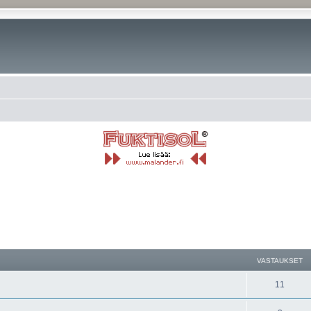
nettu haku
VASTAUKSET
11