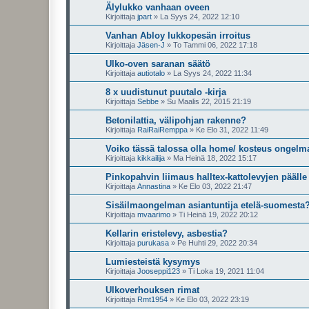
Älylukko vanhaan oveen
Kirjoittaja
jpart
»
La Syys 24, 2022 12:10
Vanhan Abloy lukkopesän irroitus
Kirjoittaja
Jäsen-J
»
To Tammi 06, 2022 17:18
Ulko-oven saranan säätö
Kirjoittaja
autiotalo
»
La Syys 24, 2022 11:34
8 x uudistunut puutalo -kirja
Kirjoittaja
Sebbe
»
Su Maalis 22, 2015 21:19
Betonilattia, välipohjan rakenne?
Kirjoittaja
RaiRaiRemppa
»
Ke Elo 31, 2022 11:49
Voiko tässä talossa olla home/ kosteus ongelm
Kirjoittaja
kikkailija
»
Ma Heinä 18, 2022 15:17
Pinkopahvin liimaus halltex-kattolevyjen päälle
Kirjoittaja
Annastina
»
Ke Elo 03, 2022 21:47
Sisäilmaongelman asiantuntija etelä-suomesta
Kirjoittaja
mvaarimo
»
Ti Heinä 19, 2022 20:12
Kellarin eristelevy, asbestia?
Kirjoittaja
purukasa
»
Pe Huhti 29, 2022 20:34
Lumiesteistä kysymys
Kirjoittaja
Jooseppi123
»
Ti Loka 19, 2021 11:04
Ulkoverhouksen rimat
Kirjoittaja
Rmt1954
»
Ke Elo 03, 2022 23:19