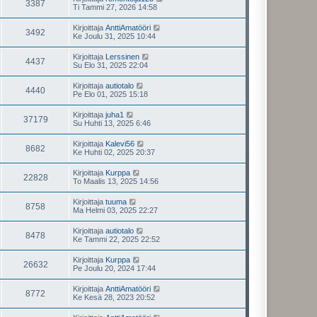
3387
Ti Tammi 27, 2026 14:58
Kirjoittaja
AnttiAmatööri
3492
Ke Joulu 31, 2025 10:44
Kirjoittaja
Lerssinen
4437
Su Elo 31, 2025 22:04
Kirjoittaja
autiotalo
4440
Pe Elo 01, 2025 15:18
Kirjoittaja
juha1
37179
Su Huhti 13, 2025 6:46
Kirjoittaja
Kalevi56
8682
Ke Huhti 02, 2025 20:37
Kirjoittaja
Kurppa
22828
To Maalis 13, 2025 14:56
Kirjoittaja
tuuma
8758
Ma Helmi 03, 2025 22:27
Kirjoittaja
autiotalo
8478
Ke Tammi 22, 2025 22:52
Kirjoittaja
Kurppa
26632
Pe Joulu 20, 2024 17:44
Kirjoittaja
AnttiAmatööri
8772
Ke Kesä 28, 2023 20:52