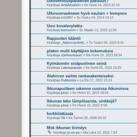
Ulkoverhouspaneelien paksuus?
Kirjoittaja
AnttiAmatööri
»
Ke Kesä 14, 2023 22:10
Ulkovuoraukseen hyvä naulain + kompura
Kirjoittaja
tcb1967
»
Su Touko 04, 2014 19:12
Uusi kovalevylattia
Kirjoittaja
teemumm
»
Su Maalis 12, 2023 12:56
Rappusten kääntö
Kirjoittaja
_AlakerranAntti_
»
To Touko 04, 2023 8:41
platon multi käyttäjien kokemuksia
Kirjoittaja
Jpekkenbauer
»
Ma Huhti 10, 2023 18:34
Kylmävintin sisäpuolinen seinä
Kirjoittaja
Laitetaanjotain
»
Ke Huhti 05, 2023 18:29
Alahirren vaihto rankarakenteiseksi
Kirjoittaja
Rulliooska
»
La Elo 27, 2022 23:24
Ikkunapuitteen rakenne uusissa ikkunoissa
Kirjoittaja
juha1
»
Ke Helmi 15, 2023 18:55
Ikkunan teko lämpölasista, vinkkejä?
Kirjoittaja
juha1
»
Pe Heinä 15, 2022 8:58
korkkilattiasta
Kirjoittaja
Vili
»
Ke Tammi 30, 2008 20:10
Msk ikkunan tiivistys
Kirjoittaja
jo-oo-pa
»
Ma Loka 10, 2022 7:54