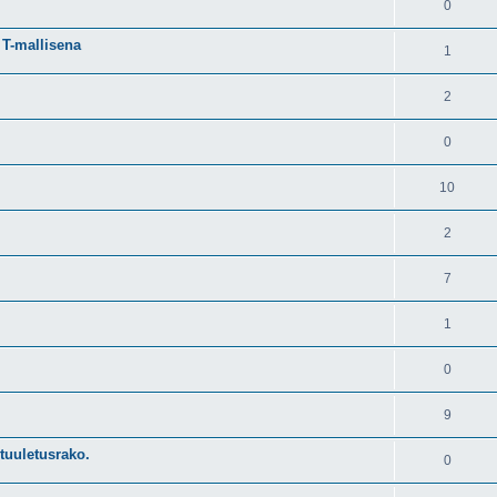
0
 T-mallisena
1
2
0
10
2
7
1
0
9
tuuletusrako.
0