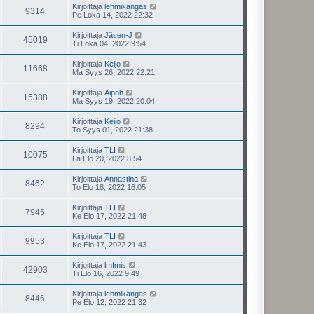
Kirjoittaja
lehmikangas
9314
Pe Loka 14, 2022 22:32
Kirjoittaja
Jäsen-J
45019
Ti Loka 04, 2022 9:54
Kirjoittaja
Keijo
11668
Ma Syys 26, 2022 22:21
Kirjoittaja
Aipoh
15388
Ma Syys 19, 2022 20:04
Kirjoittaja
Keijo
8294
To Syys 01, 2022 21:38
Kirjoittaja
TLI
10075
La Elo 20, 2022 8:54
Kirjoittaja
Annastina
8462
To Elo 18, 2022 16:05
Kirjoittaja
TLI
7945
Ke Elo 17, 2022 21:48
Kirjoittaja
TLI
9953
Ke Elo 17, 2022 21:43
Kirjoittaja
lmfmis
42903
Ti Elo 16, 2022 9:49
Kirjoittaja
lehmikangas
8446
Pe Elo 12, 2022 21:32