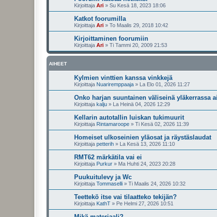
Kirjoittaja
Ari
»
Su Kesä 18, 2023 18:06
Katkot foorumilla
Kirjoittaja
Ari
»
To Maalis 29, 2018 10:42
Kirjoittaminen foorumiin
Kirjoittaja
Ari
»
Ti Tammi 20, 2009 21:53
AIHEET
Kylmien vinttien kanssa vinkkejä
Kirjoittaja
Nuariremppaaja
»
La Elo 01, 2026 11:27
Onko harjan suuntainen väliseinä yläkerrassa a
Kirjoittaja
kalju
»
La Heinä 04, 2026 12:29
Kellarin autotallin luiskan tukimuurit
Kirjoittaja
Rintamaroope
»
Ti Kesä 02, 2026 11:39
Homeiset ulkoseinien yläosat ja räystäslaudat
Kirjoittaja
petterih
»
La Kesä 13, 2026 11:10
RMT62 märkätila vai ei
Kirjoittaja
Purkur
»
Ma Huhti 24, 2023 20:28
Puukuitulevy ja Wc
Kirjoittaja
Tommaselli
»
Ti Maalis 24, 2026 10:32
Teettekö itse vai tilaatteko tekijän?
Kirjoittaja
KathT
»
Pe Helmi 27, 2026 10:51
Mikä materiaali?