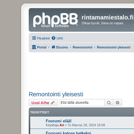
rintamamiestalo.fi
Olkaa hyvät. Sana on vapaa.
Pikalinkit
UKK
Portal
Etusivu
Remontointi
Remontointi yleisesti
Remontointi yleisesti
Etsi
Tarken
Uusi Aihe
TIEDOTTEET
Foorumi elää!
Kirjoittaja
Ari
»
To Marras 28, 2024 16:09
Foorumi katoaa hetkeksi