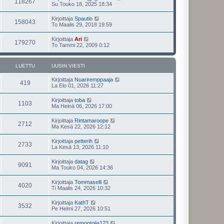
118267
Su Touko 18, 2025 18:34
Kirjoittaja
Spautio
158043
To Maalis 29, 2018 19:59
Kirjoittaja
Ari
179270
To Tammi 22, 2009 0:12
LUETTU
UUSIN VIESTI
Kirjoittaja
Nuariremppaaja
419
La Elo 01, 2026 11:27
Kirjoittaja
toba
1103
Ma Heinä 06, 2026 17:00
Kirjoittaja
Rintamaroope
2712
Ma Kesä 22, 2026 12:12
Kirjoittaja
petterih
2733
La Kesä 13, 2026 11:10
Kirjoittaja
datag
9091
Ma Touko 04, 2026 14:36
Kirjoittaja
Tommaselli
4020
Ti Maalis 24, 2026 10:32
Kirjoittaja
KathT
3532
Pe Helmi 27, 2026 10:51
Kirjoittaja
remontoija123