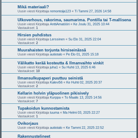
Mikä materiaali?
Uusin viesti Kirjoittaja
remontoija123
«
Ti Tammi 27, 2026 14:58
Ulkoverhous, rakorima, saumarima. Pontilla tai T-mallisena
Uusin viesti Kirjoittaja
AnttiAmatööri
«
Ke Joulu 31, 2025 10:44
Vastaukset:
1
Hirsien puhdistus
Uusin viesti Kirjoittaja
Lerssinen
«
Su Elo 31, 2025 22:04
Vastaukset:
2
Muurahaisten torjunta hirsiseinässä
Uusin viesti Kirjoittaja
autiotalo
«
Pe Elo 01, 2025 15:18
Välikatto kerää kosteutta & Ilmanvaihto vinkit
Uusin viesti Kirjoittaja
juha1
«
Su Huhti 13, 2025 6:46
Vastaukset:
10
Ilmansulkupaperi puuttuu seinistä
Uusin viesti Kirjoittaja
Kalevi56
«
Ke Huhti 02, 2025 20:37
Vastaukset:
2
Kellarin holvin yläpuolinen pikisively
Uusin viesti Kirjoittaja
Kurppa
«
To Maalis 13, 2025 14:56
Vastaukset:
7
Tupakoidun kunnostamista
Uusin viesti Kirjoittaja
tuuma
«
Ma Helmi 03, 2025 22:27
Vastaukset:
1
Ovikorjaus
Uusin viesti Kirjoittaja
autiotalo
«
Ke Tammi 22, 2025 22:52
Rakennustelineet