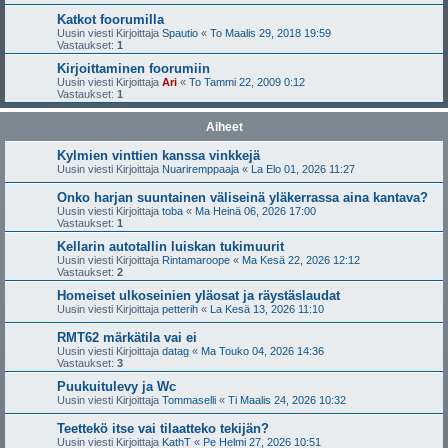
Katkot foorumilla
Uusin viesti Kirjoittaja
Spautio
«
To Maalis 29, 2018 19:59
Vastaukset:
1
Kirjoittaminen foorumiin
Uusin viesti Kirjoittaja
Ari
«
To Tammi 22, 2009 0:12
Vastaukset:
1
Aiheet
Kylmien vinttien kanssa vinkkejä
Uusin viesti Kirjoittaja
Nuariremppaaja
«
La Elo 01, 2026 11:27
Onko harjan suuntainen väliseinä yläkerrassa aina kantava?
Uusin viesti Kirjoittaja
toba
«
Ma Heinä 06, 2026 17:00
Vastaukset:
1
Kellarin autotallin luiskan tukimuurit
Uusin viesti Kirjoittaja
Rintamaroope
«
Ma Kesä 22, 2026 12:12
Vastaukset:
2
Homeiset ulkoseinien yläosat ja räystäslaudat
Uusin viesti Kirjoittaja
petterih
«
La Kesä 13, 2026 11:10
RMT62 märkätila vai ei
Uusin viesti Kirjoittaja
datag
«
Ma Touko 04, 2026 14:36
Vastaukset:
3
Puukuitulevy ja Wc
Uusin viesti Kirjoittaja
Tommaselli
«
Ti Maalis 24, 2026 10:32
Teettekö itse vai tilaatteko tekijän?
Uusin viesti Kirjoittaja
KathT
«
Pe Helmi 27, 2026 10:51