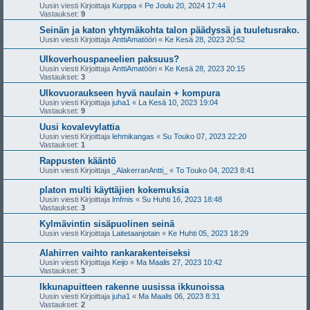
Uusin viesti Kirjoittaja
Kurppa
«
Pe Joulu 20, 2024 17:44
Vastaukset:
9
Seinän ja katon yhtymäkohta talon päädyssä ja tuuletusrako.
Uusin viesti Kirjoittaja
AnttiAmatööri
«
Ke Kesä 28, 2023 20:52
Ulkoverhouspaneelien paksuus?
Uusin viesti Kirjoittaja
AnttiAmatööri
«
Ke Kesä 28, 2023 20:15
Vastaukset:
3
Ulkovuoraukseen hyvä naulain + kompura
Uusin viesti Kirjoittaja
juha1
«
La Kesä 10, 2023 19:04
Vastaukset:
9
Uusi kovalevylattia
Uusin viesti Kirjoittaja
lehmikangas
«
Su Touko 07, 2023 22:20
Vastaukset:
1
Rappusten kääntö
Uusin viesti Kirjoittaja
_AlakerranAntti_
«
To Touko 04, 2023 8:41
platon multi käyttäjien kokemuksia
Uusin viesti Kirjoittaja
lmfmis
«
Su Huhti 16, 2023 18:48
Vastaukset:
3
Kylmävintin sisäpuolinen seinä
Uusin viesti Kirjoittaja
Laitetaanjotain
«
Ke Huhti 05, 2023 18:29
Alahirren vaihto rankarakenteiseksi
Uusin viesti Kirjoittaja
Keijo
«
Ma Maalis 27, 2023 10:42
Vastaukset:
3
Ikkunapuitteen rakenne uusissa ikkunoissa
Uusin viesti Kirjoittaja
juha1
«
Ma Maalis 06, 2023 8:31
Vastaukset:
2