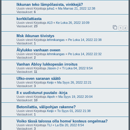
Ikkunan teko lämpölasista, vinkkejä?
Uusin viesti Kirjoittaja
juha1
«
Ma Marras 21, 2022 12:38
Vastaukset:
6
korkkilattiasta
Uusin viesti Kirjoittaja
A13
«
Ke Loka 26, 2022 10:09
Vastaukset:
23
1
2
Msk ikkunan tiivistys
Uusin viesti Kirjoittaja
lehmikangas
«
Pe Loka 14, 2022 22:38
Vastaukset:
1
Älylukko vanhaan oveen
Uusin viesti Kirjoittaja
lehmikangas
«
Pe Loka 14, 2022 22:32
Vastaukset:
2
Vanhan Abloy lukkopesän irroitus
Uusin viesti Kirjoittaja
Jäsen-J
«
Ti Loka 04, 2022 9:54
Vastaukset:
11
Ulko-oven saranan säätö
Uusin viesti Kirjoittaja
Keijo
«
Ma Syys 26, 2022 22:21
Vastaukset:
3
8 x uudistunut puutalo -kirja
Uusin viesti Kirjoittaja
Aipoh
«
Ma Syys 19, 2022 20:04
Vastaukset:
10
Betonilattia, välipohjan rakenne?
Uusin viesti Kirjoittaja
Keijo
«
To Syys 01, 2022 21:38
Vastaukset:
1
Voiko tässä talossa olla home/ kosteus ongelmaa?
Uusin viesti Kirjoittaja
TLI
«
La Elo 20, 2022 8:54
Vastaukset:
3