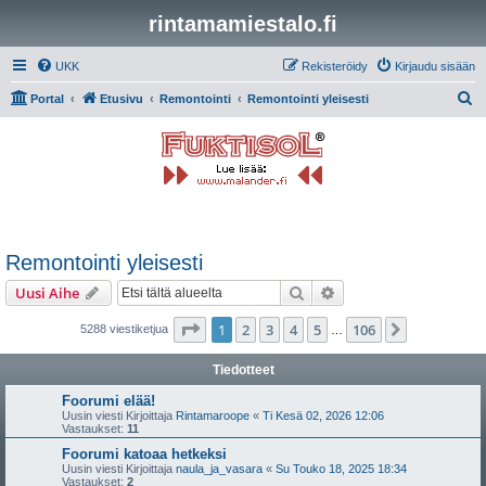
rintamamiestalo.fi
UKK
Rekisteröidy
Kirjaudu sisään
E
Portal
Etusivu
Remontointi
Remontointi yleisesti
t
s
i
Remontointi yleisesti
Etsi
Tarkennettu haku
Uusi Aihe
Sivu
1
/
106
1
2
3
4
5
106
Seuraava
5288 viestiketjua
…
Tiedotteet
Foorumi elää!
Uusin viesti Kirjoittaja
Rintamaroope
«
Ti Kesä 02, 2026 12:06
Vastaukset:
11
Foorumi katoaa hetkeksi
Uusin viesti Kirjoittaja
naula_ja_vasara
«
Su Touko 18, 2025 18:34
Vastaukset:
2