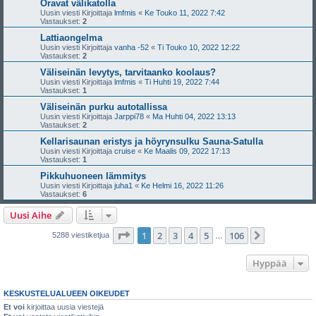
Oravat välikatolla
Uusin viesti Kirjoittaja
lmfmis
«
Ke Touko 11, 2022 7:42
Vastaukset:
2
Lattiaongelma
Uusin viesti Kirjoittaja
vanha -52
«
Ti Touko 10, 2022 12:22
Vastaukset:
2
Väliseinän levytys, tarvitaanko koolaus?
Uusin viesti Kirjoittaja
lmfmis
«
Ti Huhti 19, 2022 7:44
Vastaukset:
1
Väliseinän purku autotallissa
Uusin viesti Kirjoittaja
Jarppi78
«
Ma Huhti 04, 2022 13:13
Vastaukset:
2
Kellarisaunan eristys ja höyrynsulku Sauna-Satulla
Uusin viesti Kirjoittaja
cruise
«
Ke Maalis 09, 2022 17:13
Vastaukset:
1
Pikkuhuoneen lämmitys
Uusin viesti Kirjoittaja
juha1
«
Ke Helmi 16, 2022 11:26
Vastaukset:
6
Uusi Aihe
Sivu
1
/
106
1
2
3
4
5
106
Seuraava
5288 viestiketjua
…
Hyppää
KESKUSTELUALUEEN OIKEUDET
Et voi
kirjoittaa uusia viestejä