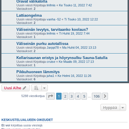
Oravat välikatolla
Uusin viesti Kirjoittaja
lmfmis
«
Ke Touko 11, 2022 7:42
Vastaukset:
2
Lattiaongelma
Uusin viesti Kirjoittaja
vanha -52
«
Ti Touko 10, 2022 12:22
Vastaukset:
2
Väliseinän levytys, tarvitaanko koolaus?
Uusin viesti Kirjoittaja
lmfmis
«
Ti Huhti 19, 2022 7:44
Vastaukset:
1
Väliseinän purku autotallissa
Uusin viesti Kirjoittaja
Jarppi78
«
Ma Huhti 04, 2022 13:13
Vastaukset:
2
Kellarisaunan eristys ja höyrynsulku Sauna-Satulla
Uusin viesti Kirjoittaja
cruise
«
Ke Maalis 09, 2022 17:13
Vastaukset:
1
Pikkuhuoneen lämmitys
Uusin viesti Kirjoittaja
juha1
«
Ke Helmi 16, 2022 11:26
Vastaukset:
6
Uusi Aihe
Sivu
1
/
106
1
2
3
4
5
106
Seuraava
5288 viestiketjua
…
Hyppää
KESKUSTELUALUEEN OIKEUDET
Et voi
kirjoittaa uusia viestejä