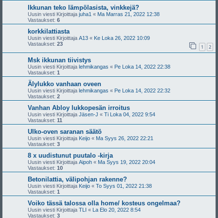
Ikkunan teko lämpölasista, vinkkejä?
Uusin viesti Kirjoittaja
juha1
«
Ma Marras 21, 2022 12:38
Vastaukset:
6
korkkilattiasta
Uusin viesti Kirjoittaja
A13
«
Ke Loka 26, 2022 10:09
Vastaukset:
23
1
2
Msk ikkunan tiivistys
Uusin viesti Kirjoittaja
lehmikangas
«
Pe Loka 14, 2022 22:38
Vastaukset:
1
Älylukko vanhaan oveen
Uusin viesti Kirjoittaja
lehmikangas
«
Pe Loka 14, 2022 22:32
Vastaukset:
2
Vanhan Abloy lukkopesän irroitus
Uusin viesti Kirjoittaja
Jäsen-J
«
Ti Loka 04, 2022 9:54
Vastaukset:
11
Ulko-oven saranan säätö
Uusin viesti Kirjoittaja
Keijo
«
Ma Syys 26, 2022 22:21
Vastaukset:
3
8 x uudistunut puutalo -kirja
Uusin viesti Kirjoittaja
Aipoh
«
Ma Syys 19, 2022 20:04
Vastaukset:
10
Betonilattia, välipohjan rakenne?
Uusin viesti Kirjoittaja
Keijo
«
To Syys 01, 2022 21:38
Vastaukset:
1
Voiko tässä talossa olla home/ kosteus ongelmaa?
Uusin viesti Kirjoittaja
TLI
«
La Elo 20, 2022 8:54
Vastaukset:
3