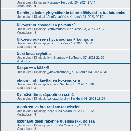
Uusin viesti Kirjoittaja
Kurppa
«
Pe Joulu 20, 2024 17:44
Vastaukset:
9
Seinän ja katon yhtymäkohta talon päädyssä ja tuuletusrako.
Uusin viesti Kirjoittaja
AnttiAmatööri
«
Ke Kesä 28, 2023 20:52
Ulkoverhouspaneelien paksuus?
Uusin viesti Kirjoittaja
AnttiAmatööri
«
Ke Kesä 28, 2023 20:15
Vastaukset:
3
Ulkovuoraukseen hyvä naulain + kompura
Uusin viesti Kirjoittaja
juha1
«
La Kesä 10, 2023 19:04
Vastaukset:
9
Uusi kovalevylattia
Uusin viesti Kirjoittaja
lehmikangas
«
Su Touko 07, 2023 22:20
Vastaukset:
1
Rappusten kääntö
Uusin viesti Kirjoittaja
_AlakerranAntti_
«
To Touko 04, 2023 8:41
platon multi käyttäjien kokemuksia
Uusin viesti Kirjoittaja
lmfmis
«
Su Huhti 16, 2023 18:48
Vastaukset:
3
Kylmävintin sisäpuolinen seinä
Uusin viesti Kirjoittaja
Laitetaanjotain
«
Ke Huhti 05, 2023 18:29
Alahirren vaihto rankarakenteiseksi
Uusin viesti Kirjoittaja
Keijo
«
Ma Maalis 27, 2023 10:42
Vastaukset:
3
Ikkunapuitteen rakenne uusissa ikkunoissa
Uusin viesti Kirjoittaja
juha1
«
Ma Maalis 06, 2023 8:31
Vastaukset:
2