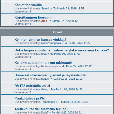
Katkot foorumilla
Uusin viesti Kirjoittaja
Spautio
«
To Maalis 29, 2018 19:59
Vastaukset:
1
Kirjoittaminen foorumiin
Uusin viesti Kirjoittaja
Ari
«
To Tammi 22, 2009 0:12
Vastaukset:
1
Aiheet
Kylmien vinttien kanssa vinkkejä
Uusin viesti Kirjoittaja
Nuariremppaaja
«
La Elo 01, 2026 11:27
Onko harjan suuntainen väliseinä yläkerrassa aina kantava?
Uusin viesti Kirjoittaja
toba
«
Ma Heinä 06, 2026 17:00
Vastaukset:
1
Kellarin autotallin luiskan tukimuurit
Uusin viesti Kirjoittaja
Rintamaroope
«
Ma Kesä 22, 2026 12:12
Vastaukset:
2
Homeiset ulkoseinien yläosat ja räystäslaudat
Uusin viesti Kirjoittaja
petterih
«
La Kesä 13, 2026 11:10
RMT62 märkätila vai ei
Uusin viesti Kirjoittaja
datag
«
Ma Touko 04, 2026 14:36
Vastaukset:
3
Puukuitulevy ja Wc
Uusin viesti Kirjoittaja
Tommaselli
«
Ti Maalis 24, 2026 10:32
Teettekö itse vai tilaatteko tekijän?
Uusin viesti Kirjoittaja
KathT
«
Pe Helmi 27, 2026 10:51