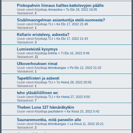
Pinkopahvin liimaus halltex-kattolevyjen päälle
Uusin viesti Kirjoittaja
Annastina
«
To Elo 18, 2022 16:05
Vastaukset:
2
Sisäilmaongelman asiantuntija etelä-suomesta?
Uusin viesti Kirjoittaja
TLI
«
Ke Elo 17, 2022 21:48
Vastaukset:
1
Kellarin eristelevy, asbestia?
Uusin viesti Kirjoittaja
TLI
«
Ke Elo 17, 2022 21:43
Vastaukset:
3
Lumiesteistä kysymys
Uusin viesti Kirjoittaja
lmfmis
«
Ti Elo 16, 2022 9:49
Vastaukset:
11
Ulkoverhouksen rimat
Uusin viesti Kirjoittaja
lehmikangas
«
Pe Elo 12, 2022 21:32
Vastaukset:
1
Tapettiliisteri ja asbesti
Uusin viesti Kirjoittaja
TLI
«
To Heinä 28, 2022 20:55
Vastaukset:
1
teho yläsäiliöllinen wc
Uusin viesti Kirjoittaja
TLI
«
Ke Heinä 27, 2022 9:50
Vastaukset:
7
Theben Luna 127 hämäräkytkin
Uusin viesti Kirjoittaja
packiderm
«
Ke Kesä 15, 2022 0:42
Saunaremonttia, mitä paneelin alle
Uusin viesti Kirjoittaja
lehmikangas
«
La Kesä 11, 2022 20:21
Vastaukset:
2