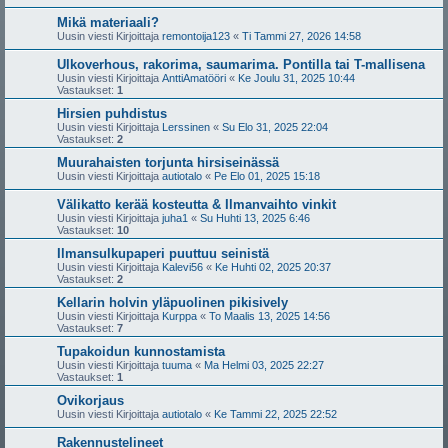
Mikä materiaali?
Uusin viesti Kirjoittaja
remontoija123
«
Ti Tammi 27, 2026 14:58
Ulkoverhous, rakorima, saumarima. Pontilla tai T-mallisena
Uusin viesti Kirjoittaja
AnttiAmatööri
«
Ke Joulu 31, 2025 10:44
Vastaukset:
1
Hirsien puhdistus
Uusin viesti Kirjoittaja
Lerssinen
«
Su Elo 31, 2025 22:04
Vastaukset:
2
Muurahaisten torjunta hirsiseinässä
Uusin viesti Kirjoittaja
autiotalo
«
Pe Elo 01, 2025 15:18
Välikatto kerää kosteutta & Ilmanvaihto vinkit
Uusin viesti Kirjoittaja
juha1
«
Su Huhti 13, 2025 6:46
Vastaukset:
10
Ilmansulkupaperi puuttuu seinistä
Uusin viesti Kirjoittaja
Kalevi56
«
Ke Huhti 02, 2025 20:37
Vastaukset:
2
Kellarin holvin yläpuolinen pikisively
Uusin viesti Kirjoittaja
Kurppa
«
To Maalis 13, 2025 14:56
Vastaukset:
7
Tupakoidun kunnostamista
Uusin viesti Kirjoittaja
tuuma
«
Ma Helmi 03, 2025 22:27
Vastaukset:
1
Ovikorjaus
Uusin viesti Kirjoittaja
autiotalo
«
Ke Tammi 22, 2025 22:52
Rakennustelineet