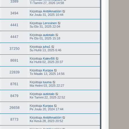
3389
Ti Tammi 27, 2026 14:58
Kirjoittaja
AnttiAmatööri
3494
Ke Joulu 31, 2025 10:44
Kirjoittaja
Lerssinen
4441
Su Elo 31, 2025 22:04
Kirjoittaja
autiotalo
4447
Pe Elo 01, 2025 15:18
Kirjoittaja
juha1
37250
Su Huhti 13, 2025 6:46
Kirjoittaja
Kalevi56
8691
Ke Huhti 02, 2025 20:37
Kirjoittaja
Kurppa
22839
To Maalis 13, 2025 14:56
Kirjoittaja
tuuma
8761
Ma Helmi 03, 2025 22:27
Kirjoittaja
autiotalo
8479
Ke Tammi 22, 2025 22:52
Kirjoittaja
Kurppa
26658
Pe Joulu 20, 2024 17:44
Kirjoittaja
AnttiAmatööri
8773
Ke Kesä 28, 2023 20:52