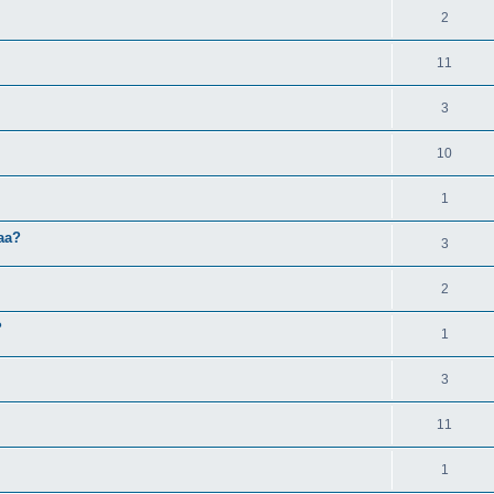
2
11
3
10
1
aa?
3
2
?
1
3
11
1