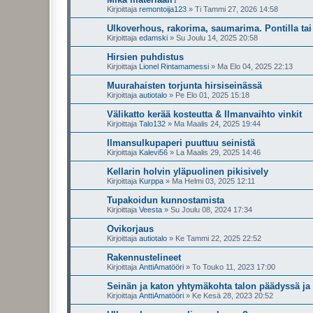
Kirjoittaja
remontoija123
»
Ti Tammi 27, 2026 14:58
Ulkoverhous, rakorima, saumarima. Pontilla tai
Kirjoittaja
edamski
»
Su Joulu 14, 2025 20:58
Hirsien puhdistus
Kirjoittaja
Lionel Rintamamessi
»
Ma Elo 04, 2025 22:13
Muurahaisten torjunta hirsiseinässä
Kirjoittaja
autiotalo
»
Pe Elo 01, 2025 15:18
Välikatto kerää kosteutta & Ilmanvaihto vinkit
Kirjoittaja
Talo132
»
Ma Maalis 24, 2025 19:44
Ilmansulkupaperi puuttuu seinistä
Kirjoittaja
Kalevi56
»
La Maalis 29, 2025 14:46
Kellarin holvin yläpuolinen pikisively
Kirjoittaja
Kurppa
»
Ma Helmi 03, 2025 12:11
Tupakoidun kunnostamista
Kirjoittaja
Veesta
»
Su Joulu 08, 2024 17:34
Ovikorjaus
Kirjoittaja
autiotalo
»
Ke Tammi 22, 2025 22:52
Rakennustelineet
Kirjoittaja
AnttiAmatööri
»
To Touko 11, 2023 17:00
Seinän ja katon yhtymäkohta talon päädyssä ja 
Kirjoittaja
AnttiAmatööri
»
Ke Kesä 28, 2023 20:52