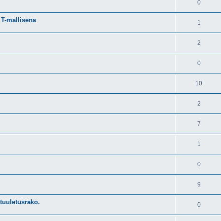
0
 T-mallisena
1
2
0
10
2
7
1
0
9
tuuletusrako.
0