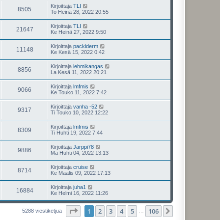
Kirjoittaja
TLI
8505
To Heinä 28, 2022 20:55
Kirjoittaja
TLI
21647
Ke Heinä 27, 2022 9:50
Kirjoittaja
packiderm
11148
Ke Kesä 15, 2022 0:42
Kirjoittaja
lehmikangas
8856
La Kesä 11, 2022 20:21
Kirjoittaja
lmfmis
9066
Ke Touko 11, 2022 7:42
Kirjoittaja
vanha -52
9317
Ti Touko 10, 2022 12:22
Kirjoittaja
lmfmis
8309
Ti Huhti 19, 2022 7:44
Kirjoittaja
Jarppi78
9886
Ma Huhti 04, 2022 13:13
Kirjoittaja
cruise
8714
Ke Maalis 09, 2022 17:13
Kirjoittaja
juha1
16884
Ke Helmi 16, 2022 11:26
Sivu
1
/
106
1
2
3
4
5
106
Seuraava
5288 viestiketjua
…