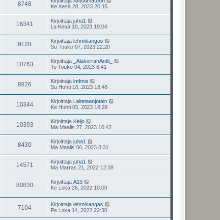
Kirjoittaja
AnttiAmatööri
8748
Ke Kesä 28, 2023 20:15
Kirjoittaja
juha1
16341
La Kesä 10, 2023 19:04
Kirjoittaja
lehmikangas
9120
Su Touko 07, 2023 22:20
Kirjoittaja
_AlakerranAntti_
10763
To Touko 04, 2023 8:41
Kirjoittaja
lmfmis
8926
Su Huhti 16, 2023 18:48
Kirjoittaja
Laitetaanjotain
10344
Ke Huhti 05, 2023 18:29
Kirjoittaja
Keijo
10393
Ma Maalis 27, 2023 10:42
Kirjoittaja
juha1
8430
Ma Maalis 06, 2023 8:31
Kirjoittaja
juha1
14571
Ma Marras 21, 2022 12:38
Kirjoittaja
A13
80830
Ke Loka 26, 2022 10:09
Kirjoittaja
lehmikangas
7104
Pe Loka 14, 2022 22:38