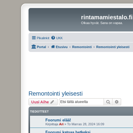
rintamamiestalo.fi
Olkaa hyvät. Sana on vapaa.
Pikalinkit
UKK
Portal
Etusivu
Remontointi
Remontointi yleisesti
Remontointi yleisesti
Etsi
Tarken
Uusi Aihe
TIEDOTTEET
Foorumi elää!
Kirjoittaja
Ari
»
To Marras 28, 2024 16:09
Foorumi katoaa hetkeksi