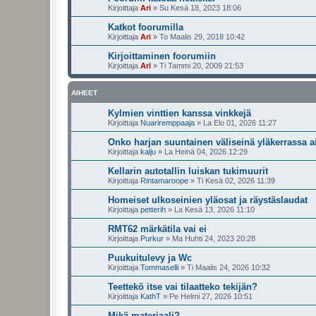
Kirjoittaja
Ari
»
Su Kesä 18, 2023 18:06
Katkot foorumilla
Kirjoittaja
Ari
»
To Maalis 29, 2018 10:42
Kirjoittaminen foorumiin
Kirjoittaja
Ari
»
Ti Tammi 20, 2009 21:53
AIHEET
Kylmien vinttien kanssa vinkkejä
Kirjoittaja
Nuariremppaaja
»
La Elo 01, 2026 11:27
Onko harjan suuntainen väliseinä yläkerrassa a
Kirjoittaja
kalju
»
La Heinä 04, 2026 12:29
Kellarin autotallin luiskan tukimuurit
Kirjoittaja
Rintamaroope
»
Ti Kesä 02, 2026 11:39
Homeiset ulkoseinien yläosat ja räystäslaudat
Kirjoittaja
petterih
»
La Kesä 13, 2026 11:10
RMT62 märkätila vai ei
Kirjoittaja
Purkur
»
Ma Huhti 24, 2023 20:28
Puukuitulevy ja Wc
Kirjoittaja
Tommaselli
»
Ti Maalis 24, 2026 10:32
Teettekö itse vai tilaatteko tekijän?
Kirjoittaja
KathT
»
Pe Helmi 27, 2026 10:51
Mikä materiaali?