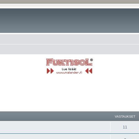
nettu haku
VASTAUKSET
11