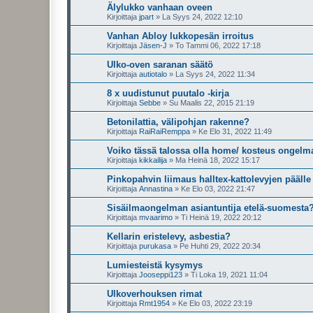
Älylukko vanhaan oveen
Kirjoittaja
jpart
»
La Syys 24, 2022 12:10
Vanhan Abloy lukkopesän irroitus
Kirjoittaja
Jäsen-J
»
To Tammi 06, 2022 17:18
Ulko-oven saranan säätö
Kirjoittaja
autiotalo
»
La Syys 24, 2022 11:34
8 x uudistunut puutalo -kirja
Kirjoittaja
Sebbe
»
Su Maalis 22, 2015 21:19
Betonilattia, välipohjan rakenne?
Kirjoittaja
RaiRaiRemppa
»
Ke Elo 31, 2022 11:49
Voiko tässä talossa olla home/ kosteus ongelm
Kirjoittaja
kikkailija
»
Ma Heinä 18, 2022 15:17
Pinkopahvin liimaus halltex-kattolevyjen päälle
Kirjoittaja
Annastina
»
Ke Elo 03, 2022 21:47
Sisäilmaongelman asiantuntija etelä-suomesta
Kirjoittaja
mvaarimo
»
Ti Heinä 19, 2022 20:12
Kellarin eristelevy, asbestia?
Kirjoittaja
purukasa
»
Pe Huhti 29, 2022 20:34
Lumiesteistä kysymys
Kirjoittaja
Jooseppi123
»
Ti Loka 19, 2021 11:04
Ulkoverhouksen rimat
Kirjoittaja
Rmt1954
»
Ke Elo 03, 2022 23:19