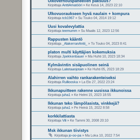
Ulkoverhouspaneelien paksuus?
Kirjoittaja
AnttiAmatööri
»
Ke Kesä 14, 2023 22:10
Ulkovuoraukseen hyvä naulain + kompura
Kirjoittaja
tcb1967
»
Su Touko 04, 2014 19:12
Uusi kovalevylattia
Kirjoittaja
teemumm
»
Su Maalis 12, 2023 12:56
Rappusten kääntö
Kirjoittaja
_AlakerranAntti_
»
To Touko 04, 2023 8:41
platon multi käyttäjien kokemuksia
Kirjoittaja
Jpekkenbauer
»
Ma Huhti 10, 2023 18:34
Kylmävintin sisäpuolinen seinä
Kirjoittaja
Laitetaanjotain
»
Ke Huhti 05, 2023 18:29
Alahirren vaihto rankarakenteiseksi
Kirjoittaja
Rulliooska
»
La Elo 27, 2022 23:24
Ikkunapuitteen rakenne uusissa ikkunoissa
Kirjoittaja
juha1
»
Ke Helmi 15, 2023 18:55
Ikkunan teko lämpölasista, vinkkejä?
Kirjoittaja
juha1
»
Pe Heinä 15, 2022 8:58
korkkilattiasta
Kirjoittaja
Vili
»
Ke Tammi 30, 2008 20:10
Msk ikkunan tiivistys
Kirjoittaja
jo-oo-pa
»
Ma Loka 10, 2022 7:54