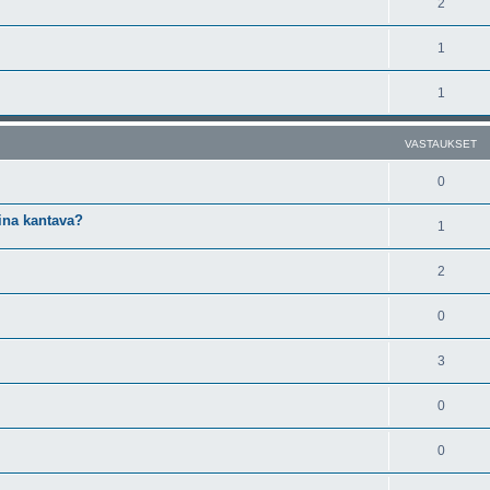
2
1
1
VASTAUKSET
0
ina kantava?
1
2
0
3
0
0