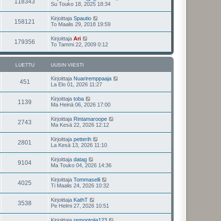
118343
Su Touko 18, 2025 18:34
Kirjoittaja
Spautio
158121
To Maalis 29, 2018 19:59
Kirjoittaja
Ari
179356
To Tammi 22, 2009 0:12
LUETTU
UUSIN VIESTI
Kirjoittaja
Nuariremppaaja
451
La Elo 01, 2026 11:27
Kirjoittaja
toba
1139
Ma Heinä 06, 2026 17:00
Kirjoittaja
Rintamaroope
2743
Ma Kesä 22, 2026 12:12
Kirjoittaja
petterih
2801
La Kesä 13, 2026 11:10
Kirjoittaja
datag
9104
Ma Touko 04, 2026 14:36
Kirjoittaja
Tommaselli
4025
Ti Maalis 24, 2026 10:32
Kirjoittaja
KathT
3538
Pe Helmi 27, 2026 10:51
Kirjoittaja
remontoija123