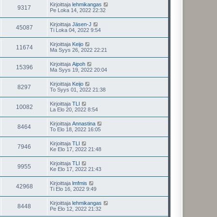
Kirjoittaja
lehmikangas
9317
Pe Loka 14, 2022 22:32
Kirjoittaja
Jäsen-J
45087
Ti Loka 04, 2022 9:54
Kirjoittaja
Keijo
11674
Ma Syys 26, 2022 22:21
Kirjoittaja
Aipoh
15396
Ma Syys 19, 2022 20:04
Kirjoittaja
Keijo
8297
To Syys 01, 2022 21:38
Kirjoittaja
TLI
10082
La Elo 20, 2022 8:54
Kirjoittaja
Annastina
8464
To Elo 18, 2022 16:05
Kirjoittaja
TLI
7946
Ke Elo 17, 2022 21:48
Kirjoittaja
TLI
9955
Ke Elo 17, 2022 21:43
Kirjoittaja
lmfmis
42968
Ti Elo 16, 2022 9:49
Kirjoittaja
lehmikangas
8448
Pe Elo 12, 2022 21:32