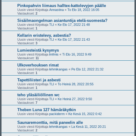
Pinkopahvin liimaus halltex-kattolevyjen päälle
Uusin viesti Kirjoittaja
Annastina
«
To Elo 18, 2022 16:05
Vastaukset:
2
Sisäilmaongelman asiantuntija etelä-suomesta?
Uusin viesti Kirjoittaja
TLI
«
Ke Elo 17, 2022 21:48
Vastaukset:
1
Kellarin eristelevy, asbestia?
Uusin viesti Kirjoittaja
TLI
«
Ke Elo 17, 2022 21:43
Vastaukset:
3
Lumiesteistä kysymys
Uusin viesti Kirjoittaja
lmfmis
«
Ti Elo 16, 2022 9:49
Vastaukset:
11
Ulkoverhouksen rimat
Uusin viesti Kirjoittaja
lehmikangas
«
Pe Elo 12, 2022 21:32
Vastaukset:
1
Tapettiliisteri ja asbesti
Uusin viesti Kirjoittaja
TLI
«
To Heinä 28, 2022 20:55
Vastaukset:
1
teho yläsäiliöllinen wc
Uusin viesti Kirjoittaja
TLI
«
Ke Heinä 27, 2022 9:50
Vastaukset:
7
Theben Luna 127 hämäräkytkin
Uusin viesti Kirjoittaja
packiderm
«
Ke Kesä 15, 2022 0:42
Saunaremonttia, mitä paneelin alle
Uusin viesti Kirjoittaja
lehmikangas
«
La Kesä 11, 2022 20:21
Vastaukset:
2