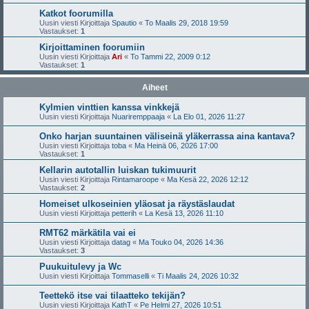
Katkot foorumilla
Uusin viesti Kirjoittaja
Spautio
«
To Maalis 29, 2018 19:59
Vastaukset:
1
Kirjoittaminen foorumiin
Uusin viesti Kirjoittaja
Ari
«
To Tammi 22, 2009 0:12
Vastaukset:
1
Aiheet
Kylmien vinttien kanssa vinkkejä
Uusin viesti Kirjoittaja
Nuariremppaaja
«
La Elo 01, 2026 11:27
Onko harjan suuntainen väliseinä yläkerrassa aina kantava?
Uusin viesti Kirjoittaja
toba
«
Ma Heinä 06, 2026 17:00
Vastaukset:
1
Kellarin autotallin luiskan tukimuurit
Uusin viesti Kirjoittaja
Rintamaroope
«
Ma Kesä 22, 2026 12:12
Vastaukset:
2
Homeiset ulkoseinien yläosat ja räystäslaudat
Uusin viesti Kirjoittaja
petterih
«
La Kesä 13, 2026 11:10
RMT62 märkätila vai ei
Uusin viesti Kirjoittaja
datag
«
Ma Touko 04, 2026 14:36
Vastaukset:
3
Puukuitulevy ja Wc
Uusin viesti Kirjoittaja
Tommaselli
«
Ti Maalis 24, 2026 10:32
Teettekö itse vai tilaatteko tekijän?
Uusin viesti Kirjoittaja
KathT
«
Pe Helmi 27, 2026 10:51