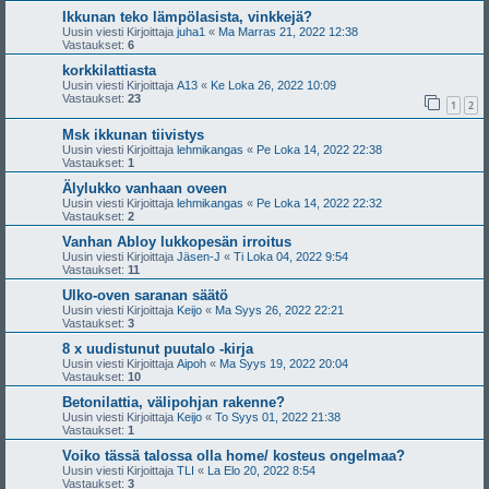
Ikkunan teko lämpölasista, vinkkejä?
Uusin viesti Kirjoittaja
juha1
«
Ma Marras 21, 2022 12:38
Vastaukset:
6
korkkilattiasta
Uusin viesti Kirjoittaja
A13
«
Ke Loka 26, 2022 10:09
Vastaukset:
23
1
2
Msk ikkunan tiivistys
Uusin viesti Kirjoittaja
lehmikangas
«
Pe Loka 14, 2022 22:38
Vastaukset:
1
Älylukko vanhaan oveen
Uusin viesti Kirjoittaja
lehmikangas
«
Pe Loka 14, 2022 22:32
Vastaukset:
2
Vanhan Abloy lukkopesän irroitus
Uusin viesti Kirjoittaja
Jäsen-J
«
Ti Loka 04, 2022 9:54
Vastaukset:
11
Ulko-oven saranan säätö
Uusin viesti Kirjoittaja
Keijo
«
Ma Syys 26, 2022 22:21
Vastaukset:
3
8 x uudistunut puutalo -kirja
Uusin viesti Kirjoittaja
Aipoh
«
Ma Syys 19, 2022 20:04
Vastaukset:
10
Betonilattia, välipohjan rakenne?
Uusin viesti Kirjoittaja
Keijo
«
To Syys 01, 2022 21:38
Vastaukset:
1
Voiko tässä talossa olla home/ kosteus ongelmaa?
Uusin viesti Kirjoittaja
TLI
«
La Elo 20, 2022 8:54
Vastaukset:
3