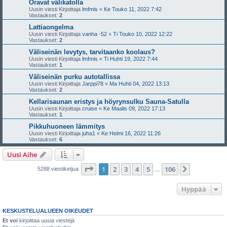
Oravat välikatolla
Uusin viesti Kirjoittaja
lmfmis
«
Ke Touko 11, 2022 7:42
Vastaukset:
2
Lattiaongelma
Uusin viesti Kirjoittaja
vanha -52
«
Ti Touko 10, 2022 12:22
Vastaukset:
2
Väliseinän levytys, tarvitaanko koolaus?
Uusin viesti Kirjoittaja
lmfmis
«
Ti Huhti 19, 2022 7:44
Vastaukset:
1
Väliseinän purku autotallissa
Uusin viesti Kirjoittaja
Jarppi78
«
Ma Huhti 04, 2022 13:13
Vastaukset:
2
Kellarisaunan eristys ja höyrynsulku Sauna-Satulla
Uusin viesti Kirjoittaja
cruise
«
Ke Maalis 09, 2022 17:13
Vastaukset:
1
Pikkuhuoneen lämmitys
Uusin viesti Kirjoittaja
juha1
«
Ke Helmi 16, 2022 11:26
Vastaukset:
6
Uusi Aihe
Sivu
1
/
106
1
2
3
4
5
106
Seuraava
5288 viestiketjua
…
Hyppää
KESKUSTELUALUEEN OIKEUDET
Et voi
kirjoittaa uusia viestejä