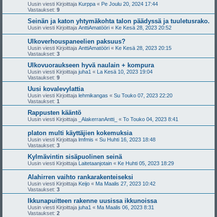
Uusin viesti Kirjoittaja
Kurppa
«
Pe Joulu 20, 2024 17:44
Vastaukset:
9
Seinän ja katon yhtymäkohta talon päädyssä ja tuuletusrako.
Uusin viesti Kirjoittaja
AnttiAmatööri
«
Ke Kesä 28, 2023 20:52
Ulkoverhouspaneelien paksuus?
Uusin viesti Kirjoittaja
AnttiAmatööri
«
Ke Kesä 28, 2023 20:15
Vastaukset:
3
Ulkovuoraukseen hyvä naulain + kompura
Uusin viesti Kirjoittaja
juha1
«
La Kesä 10, 2023 19:04
Vastaukset:
9
Uusi kovalevylattia
Uusin viesti Kirjoittaja
lehmikangas
«
Su Touko 07, 2023 22:20
Vastaukset:
1
Rappusten kääntö
Uusin viesti Kirjoittaja
_AlakerranAntti_
«
To Touko 04, 2023 8:41
platon multi käyttäjien kokemuksia
Uusin viesti Kirjoittaja
lmfmis
«
Su Huhti 16, 2023 18:48
Vastaukset:
3
Kylmävintin sisäpuolinen seinä
Uusin viesti Kirjoittaja
Laitetaanjotain
«
Ke Huhti 05, 2023 18:29
Alahirren vaihto rankarakenteiseksi
Uusin viesti Kirjoittaja
Keijo
«
Ma Maalis 27, 2023 10:42
Vastaukset:
3
Ikkunapuitteen rakenne uusissa ikkunoissa
Uusin viesti Kirjoittaja
juha1
«
Ma Maalis 06, 2023 8:31
Vastaukset:
2