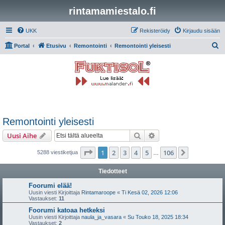
rintamamiestalo.fi
UKK
Rekisteröidy
Kirjaudu sisään
E
Portal
Etusivu
Remontointi
Remontointi yleisesti
t
s
i
Remontointi yleisesti
Etsi
Tarkennettu haku
Uusi Aihe
Sivu
1
/
106
1
2
3
4
5
106
Seuraava
5288 viestiketjua
…
Tiedotteet
Foorumi elää!
Uusin viesti Kirjoittaja
Rintamaroope
«
Ti Kesä 02, 2026 12:06
Vastaukset:
11
Foorumi katoaa hetkeksi
Uusin viesti Kirjoittaja
naula_ja_vasara
«
Su Touko 18, 2025 18:34
Vastaukset:
2