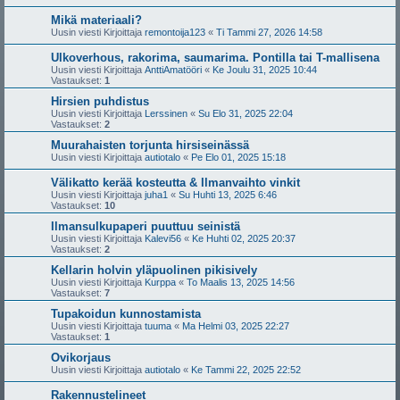
Mikä materiaali?
Uusin viesti Kirjoittaja
remontoija123
«
Ti Tammi 27, 2026 14:58
Ulkoverhous, rakorima, saumarima. Pontilla tai T-mallisena
Uusin viesti Kirjoittaja
AnttiAmatööri
«
Ke Joulu 31, 2025 10:44
Vastaukset:
1
Hirsien puhdistus
Uusin viesti Kirjoittaja
Lerssinen
«
Su Elo 31, 2025 22:04
Vastaukset:
2
Muurahaisten torjunta hirsiseinässä
Uusin viesti Kirjoittaja
autiotalo
«
Pe Elo 01, 2025 15:18
Välikatto kerää kosteutta & Ilmanvaihto vinkit
Uusin viesti Kirjoittaja
juha1
«
Su Huhti 13, 2025 6:46
Vastaukset:
10
Ilmansulkupaperi puuttuu seinistä
Uusin viesti Kirjoittaja
Kalevi56
«
Ke Huhti 02, 2025 20:37
Vastaukset:
2
Kellarin holvin yläpuolinen pikisively
Uusin viesti Kirjoittaja
Kurppa
«
To Maalis 13, 2025 14:56
Vastaukset:
7
Tupakoidun kunnostamista
Uusin viesti Kirjoittaja
tuuma
«
Ma Helmi 03, 2025 22:27
Vastaukset:
1
Ovikorjaus
Uusin viesti Kirjoittaja
autiotalo
«
Ke Tammi 22, 2025 22:52
Rakennustelineet