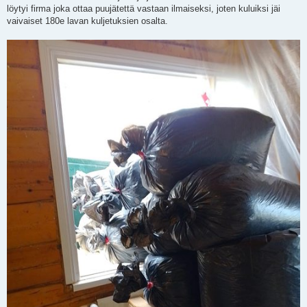
löytyi firma joka ottaa puujätettä vastaan ilmaiseksi, joten kuluiksi jäi
vaivaiset 180e lavan kuljetuksien osalta.