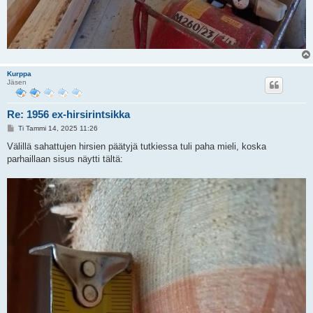
Kurppa
Jäsen
Re: 1956 ex-hirsirintsikka
V
Ti Tammi 14, 2025 11:26
i
e
Välillä sahattujen hirsien päätyjä tutkiessa tuli paha mieli, koska
s
parhaillaan sisus näytti tältä:
t
i