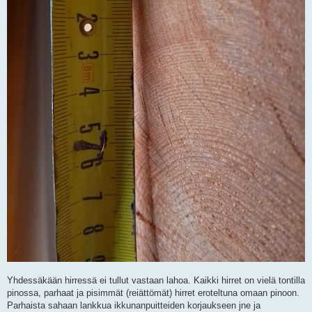
Yhdessäkään hirressä ei tullut vastaan lahoa. Kaikki hirret on vielä tontilla
pinossa, parhaat ja pisimmät (reiättömät) hirret eroteltuna omaan pinoon.
Parhaista sahaan lankkua ikkunanpuitteiden korjaukseen jne ja