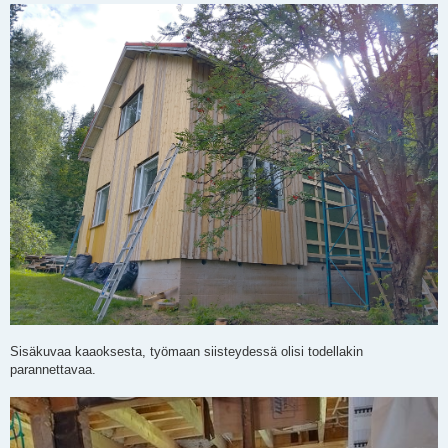
Sisäkuvaa kaaoksesta, työmaan siisteydessä olisi todellakin
parannettavaa.