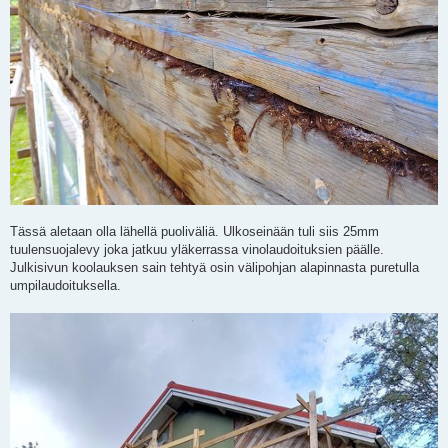
Tässä aletaan olla lähellä puoliväliä. Ulkoseinään tuli siis 25mm
tuulensuojalevy joka jatkuu yläkerrassa vinolaudoituksien päälle.
Julkisivun koolauksen sain tehtyä osin välipohjan alapinnasta puretulla
umpilaudoituksella.