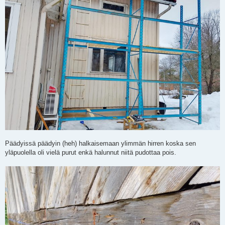
Päädyissä päädyin (heh) halkaisemaan ylimmän hirren koska sen
yläpuolella oli vielä purut enkä halunnut niitä pudottaa pois.