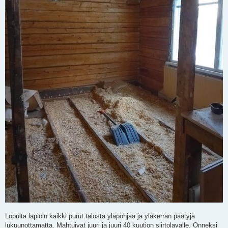
Lopulta lapioin kaikki purut talosta yläpohjaa ja yläkerran päätyjä
lukuunottamatta. Mahtuivat juuri ja juuri 40 kuution siirtolavalle. Onneksi