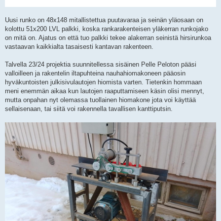
Uusi runko on 48x148 mitallistettua puutavaraa ja seinän yläosaan on
kolottu 51x200 LVL palkki, koska rankarakenteisen yläkerran runkojako
on mitä on. Ajatus on että tuo palkki tekee alakerran seinistä hirsirunkoa
vastaavan kaikkialta tasaisesti kantavan rakenteen.
Talvella 23/24 projektia suunnitellessa sisäinen Pelle Peloton pääsi
valloilleen ja rakentelin iltapuhteina nauhahiomakoneen pääosin
hyväkuntoisten julkisivulautojen hiomista varten. Tietenkin hommaan
meni enemmän aikaa kun lautojen raaputtamiseen käsin olisi mennyt,
mutta onpahan nyt olemassa tuollainen hiomakone jota voi käyttää
sellaisenaan, tai siitä voi rakennella tavallisen kanttiputsin.