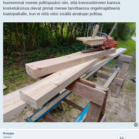
huonommat menee polttopuuksi niin, että kreosootiriveen kanssa
kosketuksissa olevat pinnat menee tarvittaessa ongelmajätteenä
kaatopaikalle, kun ei niitä viitsi sisällä ainakaan polttaa.
Kurppa
Jäsen