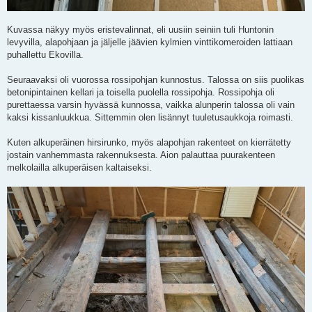
Kuvassa näkyy myös eristevalinnat, eli uusiin seiniin tuli Huntonin
levyvilla, alapohjaan ja jäljelle jäävien kylmien vinttikomeroiden lattiaan
puhallettu Ekovilla.
Seuraavaksi oli vuorossa rossipohjan kunnostus. Talossa on siis puolikas
betonipintainen kellari ja toisella puolella rossipohja. Rossipohja oli
purettaessa varsin hyvässä kunnossa, vaikka alunperin talossa oli vain
kaksi kissanluukkua. Sittemmin olen lisännyt tuuletusaukkoja roimasti.
Kuten alkuperäinen hirsirunko, myös alapohjan rakenteet on kierrätetty
jostain vanhemmasta rakennuksesta. Aion palauttaa puurakenteen
melkolailla alkuperäisen kaltaiseksi.