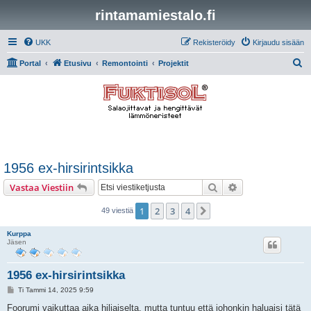
rintamamiestalo.fi
UKK
Rekisteröidy
Kirjaudu sisään
E
Portal
Etusivu
Remontointi
Projektit
t
s
i
1956 ex-hirsirintsikka
Etsi
Tarkennettu hak
Vastaa Viestiin
1
2
3
4
Seuraava
49 viestiä
Kurppa
Jäsen
1956 ex-hirsirintsikka
V
Ti Tammi 14, 2025 9:59
i
e
Foorumi vaikuttaa aika hiljaiselta, mutta tuntuu että johonkin haluaisi tätä