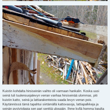
Kuistin kohdalta hirsiseinän vaihto oli varmaan hankalin. Koska uusi
seinä tuli tuulensuojalevyn verran vanhaa hirsiseinää ulommas, piti
kuistin katto, seinä ja lattiarakenteista saada levyn verran pois.
Käytännössä tämä tapahtui siirtämällä kattovasoja, lattiapalkkeja ja
seinän pystytolppia sen pari senttiä ulospäin. Ihme kyllä homma lopulta