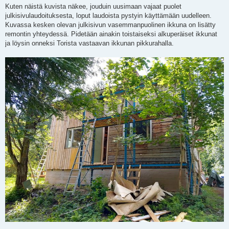
Kuten näistä kuvista näkee, jouduin uusimaan vajaat puolet
julkisivulaudoituksesta, loput laudoista pystyin käyttämään uudelleen.
Kuvassa kesken olevan julkisivun vasemmanpuolinen ikkuna on lisätty
remontin yhteydessä. Pidetään ainakin toistaiseksi alkuperäiset ikkunat
ja löysin onneksi Torista vastaavan ikkunan pikkurahalla.