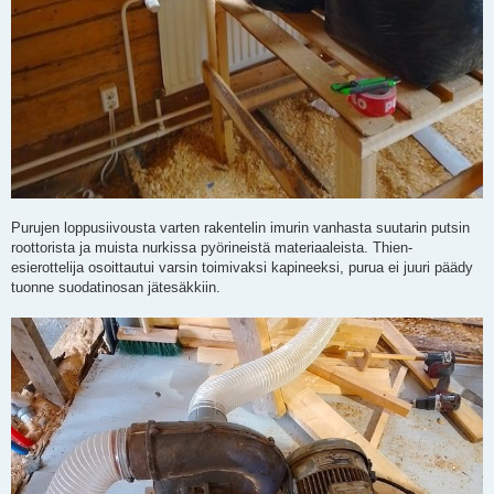
Purujen loppusiivousta varten rakentelin imurin vanhasta suutarin putsin
roottorista ja muista nurkissa pyörineistä materiaaleista. Thien-
esierottelija osoittautui varsin toimivaksi kapineeksi, purua ei juuri päädy
tuonne suodatinosan jätesäkkiin.