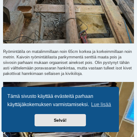
Ryömintätila on matalimmillaan noin 65cm korkea ja korkeimmillaan noin
metrin. Kaivoin ryömintätilasta parikymmentä senttiä maata pois ja
siivosin parhaani mukaan orgaaniset ainekset pois. Olin pystynyt tähän
asti välttelemään poravasaran hankintaa, mutta vastaan tulleet isot kivet
pakottivat hannkimaan sellaisen ja kivikiiloja.
Tämä sivusto käyttää evästeitä parhaan
käyttäjäkokemuksen varmistamiseksi.
Lue lisää
Selvä!