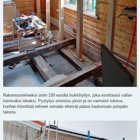
Rakennustelineiksi ostin 150 eurolla trukkihyllyn, joka osoittautui vallan
toimivaksi ideaksi. Pystytys onnistuu yksin ja on varmasti tukeva,
kunhan kiinnittää telineet seinään etteivät pääse kaatumaan poispäin
talosta.