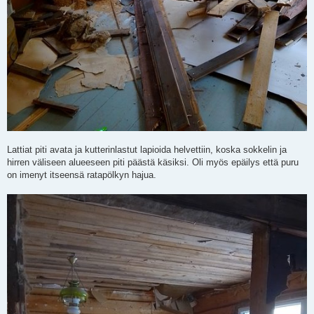
Lattiat piti avata ja kutterinlastut lapioida helvettiin, koska sokkelin ja
hirren väliseen alueeseen piti päästä käsiksi. Oli myös epäilys että puru
on imenyt itseensä ratapölkyn hajua.