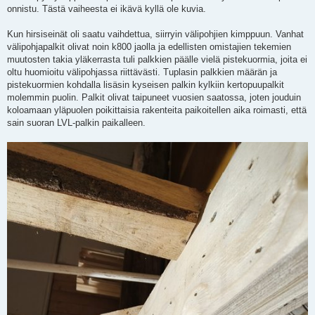
onnistu. Tästä vaiheesta ei ikävä kyllä ole kuvia.
Kun hirsiseinät oli saatu vaihdettua, siirryin välipohjien kimppuun. Vanhat
välipohjapalkit olivat noin k800 jaolla ja edellisten omistajien tekemien
muutosten takia yläkerrasta tuli palkkien päälle vielä pistekuormia, joita ei
oltu huomioitu välipohjassa riittävästi. Tuplasin palkkien määrän ja
pistekuormien kohdalla lisäsin kyseisen palkin kylkiin kertopuupalkit
molemmin puolin. Palkit olivat taipuneet vuosien saatossa, joten jouduin
koloamaan yläpuolen poikittaisia rakenteita paikoitellen aika roimasti, että
sain suoran LVL-palkin paikalleen.