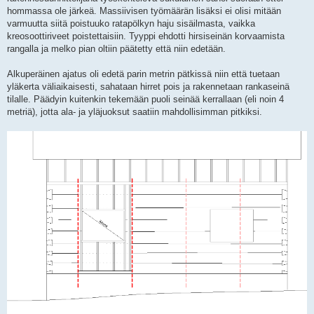
hommassa ole järkeä. Massiivisen työmäärän lisäksi ei olisi mitään
varmuutta siitä poistuuko ratapölkyn haju sisäilmasta, vaikka
kreosoottiriveet poistettaisiin. Tyyppi ehdotti hirsiseinän korvaamista
rangalla ja melko pian oltiin päätetty että niin edetään.
Alkuperäinen ajatus oli edetä parin metrin pätkissä niin että tuetaan
yläkerta väliaikaisesti, sahataan hirret pois ja rakennetaan rankaseinä
tilalle. Päädyin kuitenkin tekemään puoli seinää kerrallaan (eli noin 4
metriä), jotta ala- ja yläjuoksut saatiin mahdollisimman pitkiksi.