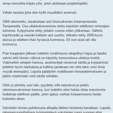
s
omaa remonttia kirjata ylös, joten aloitetaan projektitopikki.
t
i
Vähän taustaa (jota olen kyllä muuallakin avannut).
1956 rakennettu, tasakertaan asti hirsirunkoinen rintamamiestalo
Tampereella. Osa ullakkokomeroista otettu käyttöön edellisten omistajien
toimesta. Kylpyhuone tehty joitakin vuosia sitten yläkertaan. Sähköt,
käyttövedet ja viemäri kellariin asti uusittu, tiilikatto tehty 2000-luvun
alussa ja edelleen ihan hyvässä kunnossa. Eli isot asiat piti olla
kunnossa.
Pian kauppojen jälkeen todettiin sisäilmassa ratapölkyn hajua ja lopulta
selvisi että hirsien välissä on käytetty kreosootissa uitettua rivettä.
Väännettiin ostajien kanssa, asiantuntijat ravasivat talolla ja korjaamista
pidettiin hyvin hankalana ja kalliina (ainakaan niin että talon voisi ikinä
myydä eteenpäin). Lopulta päädyttiin maltilliseen hinnanalennukseen ja
jäätiin miettimään mitä talolle tehdään.
Oltiin jo piirretty uusi talo, pyydetty sille tarjouksia ja juteltu
rakennusvalvonnan kanssa, kun todettiin ettei haluta ottaa massiivista
lisälainaa edellisen päälle, joten ajatus vanhan korjaamisesta heräsi
kuitenkin eloon.
Selvittelin hirsien puhdistusta alhaalta lähtien hirsikerta kerrallaan. Lopulta
rakennesuunnittelijana työskentelevä sukulainen sanoi suoraan ettei