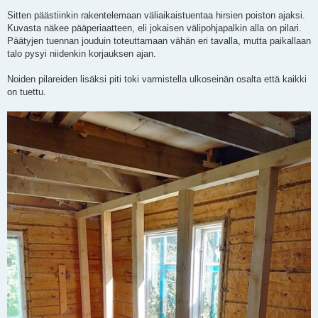
Sitten päästiinkin rakentelemaan väliaikaistuentaa hirsien poiston ajaksi.
Kuvasta näkee pääperiaatteen, eli jokaisen välipohjapalkin alla on pilari.
Päätyjen tuennan jouduin toteuttamaan vähän eri tavalla, mutta paikallaan
talo pysyi niidenkin korjauksen ajan.
Noiden pilareiden lisäksi piti toki varmistella ulkoseinän osalta että kaikki
on tuettu.