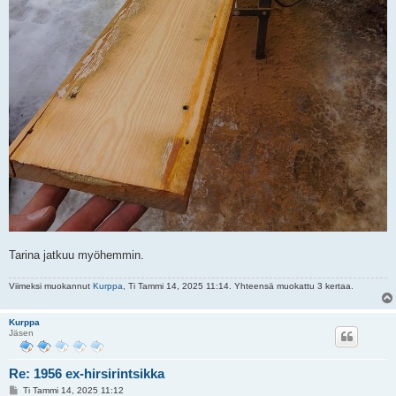
Tarina jatkuu myöhemmin.
Viimeksi muokannut
Kurppa
, Ti Tammi 14, 2025 11:14. Yhteensä muokattu 3 kertaa.
Kurppa
Jäsen
Re: 1956 ex-hirsirintsikka
V
Ti Tammi 14, 2025 11:12