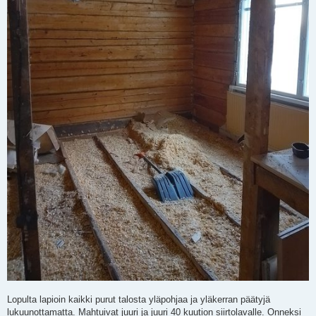
Lopulta lapioin kaikki purut talosta yläpohjaa ja yläkerran päätyjä
lukuunottamatta. Mahtuivat juuri ja juuri 40 kuution siirtolavalle. Onneksi