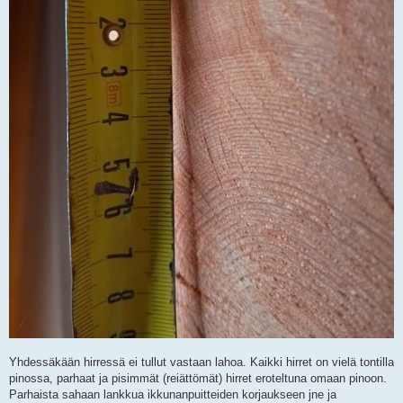
Yhdessäkään hirressä ei tullut vastaan lahoa. Kaikki hirret on vielä tontilla
pinossa, parhaat ja pisimmät (reiättömät) hirret eroteltuna omaan pinoon.
Parhaista sahaan lankkua ikkunanpuitteiden korjaukseen jne ja