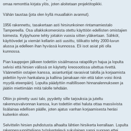
s
omaa remonttia kirjata ylös, joten aloitetaan projektitopikki.
t
i
Vähän taustaa (jota olen kyllä muuallakin avannut).
1956 rakennettu, tasakertaan asti hirsirunkoinen rintamamiestalo
Tampereella. Osa ullakkokomeroista otettu käyttöön edellisten omistajien
toimesta. Kylpyhuone tehty joitakin vuosia sitten yläkertaan. Sähköt,
käyttövedet ja viemäri kellariin asti uusittu, tiilikatto tehty 2000-luvun
alussa ja edelleen ihan hyvässä kunnossa. Eli isot asiat piti olla
kunnossa.
Pian kauppojen jälkeen todettiin sisäilmassa ratapölkyn hajua ja lopulta
selvisi että hirsien välissä on käytetty kreosootissa uitettua rivettä.
Väännettiin ostajien kanssa, asiantuntijat ravasivat talolla ja korjaamista
pidettiin hyvin hankalana ja kalliina (ainakaan niin että talon voisi ikinä
myydä eteenpäin). Lopulta päädyttiin maltilliseen hinnanalennukseen ja
jäätiin miettimään mitä talolle tehdään.
Oltiin jo piirretty uusi talo, pyydetty sille tarjouksia ja juteltu
rakennusvalvonnan kanssa, kun todettiin ettei haluta ottaa massiivista
lisälainaa edellisen päälle, joten ajatus vanhan korjaamisesta heräsi
kuitenkin eloon.
Selvittelin hirsien puhdistusta alhaalta lähtien hirsikerta kerrallaan. Lopulta
rakennesuunnittelijana työskentelevä sukulainen sanoi suoraan ettei