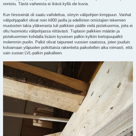
onnistu. Tästä vaiheesta ei ikävä kyllä ole kuvia.
Kun hirsiseinät oli saatu vaihdettua, siirryin välipohjien kimppuun. Vanhat
välipohjapalkit olivat noin k800 jaolla ja edellisten omistajien tekemien
muutosten takia yläkerrasta tuli palkkien päälle vielä pistekuormia, joita ei
oltu huomioitu välipohjassa riittävästi. Tuplasin palkkien määrän ja
pistekuormien kohdalla lisäsin kyseisen palkin kylkiin kertopuupalkit
molemmin puolin. Palkit olivat taipuneet vuosien saatossa, joten jouduin
koloamaan yläpuolen poikittaisia rakenteita paikoitellen aika roimasti, että
sain suoran LVL-palkin paikalleen.