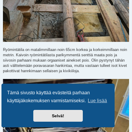
Ryömintätila on matalimmillaan noin 65cm korkea ja korkeimmillaan noin
metrin. Kaivoin ryömintätilasta parikymmentä senttiä maata pois ja
siivosin parhaani mukaan orgaaniset ainekset pois. Olin pystynyt tähän
asti välttelemään poravasaran hankintaa, mutta vastaan tulleet isot kivet
pakottivat hannkimaan sellaisen ja kivikiiloja.
Tämä sivusto käyttää evästeitä parhaan
käyttäjäkokemuksen varmistamiseksi.
Lue lisää
Selvä!