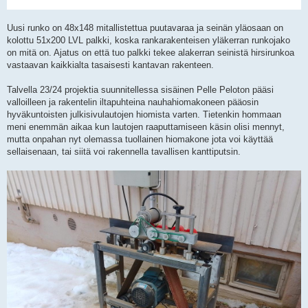
Uusi runko on 48x148 mitallistettua puutavaraa ja seinän yläosaan on
kolottu 51x200 LVL palkki, koska rankarakenteisen yläkerran runkojako
on mitä on. Ajatus on että tuo palkki tekee alakerran seinistä hirsirunkoa
vastaavan kaikkialta tasaisesti kantavan rakenteen.
Talvella 23/24 projektia suunnitellessa sisäinen Pelle Peloton pääsi
valloilleen ja rakentelin iltapuhteina nauhahiomakoneen pääosin
hyväkuntoisten julkisivulautojen hiomista varten. Tietenkin hommaan
meni enemmän aikaa kun lautojen raaputtamiseen käsin olisi mennyt,
mutta onpahan nyt olemassa tuollainen hiomakone jota voi käyttää
sellaisenaan, tai siitä voi rakennella tavallisen kanttiputsin.