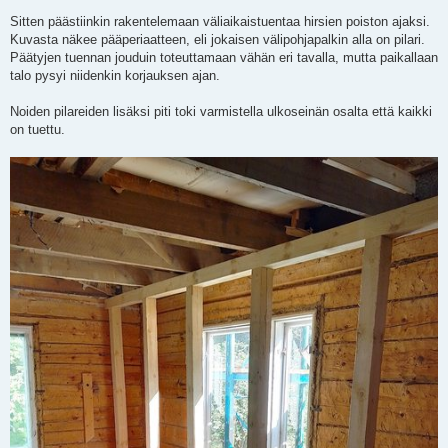
Sitten päästiinkin rakentelemaan väliaikaistuentaa hirsien poiston ajaksi.
Kuvasta näkee pääperiaatteen, eli jokaisen välipohjapalkin alla on pilari.
Päätyjen tuennan jouduin toteuttamaan vähän eri tavalla, mutta paikallaan
talo pysyi niidenkin korjauksen ajan.
Noiden pilareiden lisäksi piti toki varmistella ulkoseinän osalta että kaikki
on tuettu.