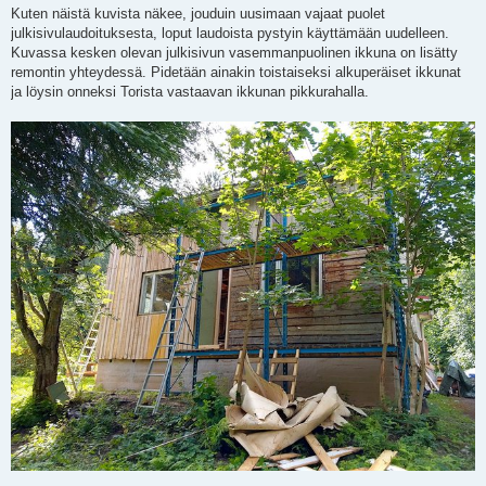
Kuten näistä kuvista näkee, jouduin uusimaan vajaat puolet
julkisivulaudoituksesta, loput laudoista pystyin käyttämään uudelleen.
Kuvassa kesken olevan julkisivun vasemmanpuolinen ikkuna on lisätty
remontin yhteydessä. Pidetään ainakin toistaiseksi alkuperäiset ikkunat
ja löysin onneksi Torista vastaavan ikkunan pikkurahalla.