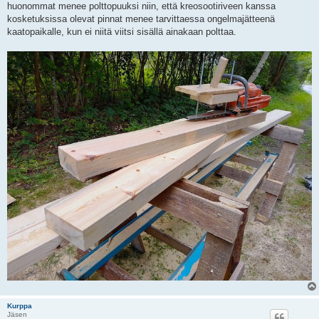
huonommat menee polttopuuksi niin, että kreosootiriveen kanssa
kosketuksissa olevat pinnat menee tarvittaessa ongelmajätteenä
kaatopaikalle, kun ei niitä viitsi sisällä ainakaan polttaa.
Kurppa
Jäsen