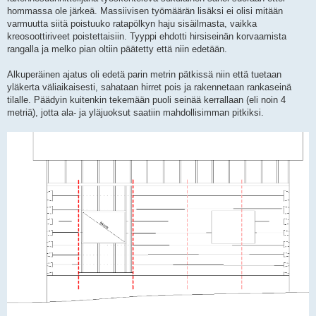
hommassa ole järkeä. Massiivisen työmäärän lisäksi ei olisi mitään
varmuutta siitä poistuuko ratapölkyn haju sisäilmasta, vaikka
kreosoottiriveet poistettaisiin. Tyyppi ehdotti hirsiseinän korvaamista
rangalla ja melko pian oltiin päätetty että niin edetään.
Alkuperäinen ajatus oli edetä parin metrin pätkissä niin että tuetaan
yläkerta väliaikaisesti, sahataan hirret pois ja rakennetaan rankaseinä
tilalle. Päädyin kuitenkin tekemään puoli seinää kerrallaan (eli noin 4
metriä), jotta ala- ja yläjuoksut saatiin mahdollisimman pitkiksi.