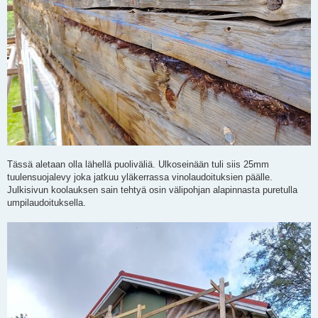
Tässä aletaan olla lähellä puoliväliä. Ulkoseinään tuli siis 25mm
tuulensuojalevy joka jatkuu yläkerrassa vinolaudoituksien päälle.
Julkisivun koolauksen sain tehtyä osin välipohjan alapinnasta puretulla
umpilaudoituksella.