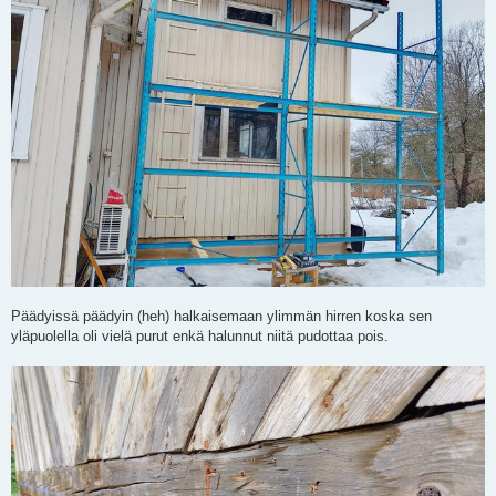
Päädyissä päädyin (heh) halkaisemaan ylimmän hirren koska sen
yläpuolella oli vielä purut enkä halunnut niitä pudottaa pois.