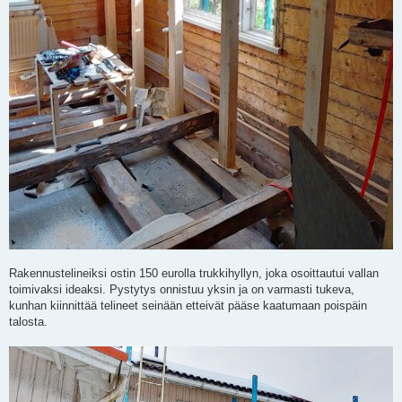
Rakennustelineiksi ostin 150 eurolla trukkihyllyn, joka osoittautui vallan
toimivaksi ideaksi. Pystytys onnistuu yksin ja on varmasti tukeva,
kunhan kiinnittää telineet seinään etteivät pääse kaatumaan poispäin
talosta.