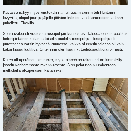
Kuvassa näkyy myös eristevalinnat, eli uusiin seiniin tuli Huntonin
levyvilla, alapohjaan ja jäljelle jäävien kylmien vinttikomeroiden lattiaan
puhallettu Ekovilla.
Seuraavaksi oli vuorossa rossipohjan kunnostus. Talossa on siis puolikas
betonipintainen kellari ja toisella puolella rossipohja. Rossipohja oli
purettaessa varsin hyvässä kunnossa, vaikka alunperin talossa oli vain
kaksi kissanluukkua. Sittemmin olen lisännyt tuuletusaukkoja roimasti.
Kuten alkuperäinen hirsirunko, myös alapohjan rakenteet on kierrätetty
jostain vanhemmasta rakennuksesta. Aion palauttaa puurakenteen
melkolailla alkuperäisen kaltaiseksi.