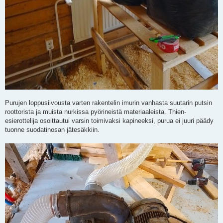
Purujen loppusiivousta varten rakentelin imurin vanhasta suutarin putsin
roottorista ja muista nurkissa pyörineistä materiaaleista. Thien-
esierottelija osoittautui varsin toimivaksi kapineeksi, purua ei juuri päädy
tuonne suodatinosan jätesäkkiin.