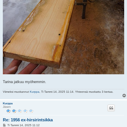
Tarina jatkuu myöhemmin.
Viimeksi muokannut
Kurppa
, Ti Tammi 14, 2025 11:14. Yhteensä muokattu 3 kertaa.
Kurppa
Jäsen
Re: 1956 ex-hirsirintsikka
V
Ti Tammi 14, 2025 11:12