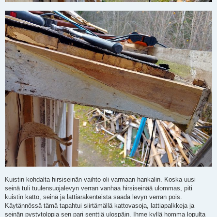
Kuistin kohdalta hirsiseinän vaihto oli varmaan hankalin. Koska uusi
seinä tuli tuulensuojalevyn verran vanhaa hirsiseinää ulommas, piti
kuistin katto, seinä ja lattiarakenteista saada levyn verran pois.
Käytännössä tämä tapahtui siirtämällä kattovasoja, lattiapalkkeja ja
seinän pystytolppia sen pari senttiä ulospäin. Ihme kyllä homma lopulta