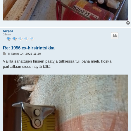
Kurppa
Jäsen
Re: 1956 ex-hirsirintsikka
V
Ti Tammi 14, 2025 11:26
i
e
Välillä sahattujen hirsien päätyjä tutkiessa tuli paha mieli, koska
s
parhaillaan sisus näytti tältä:
t
i