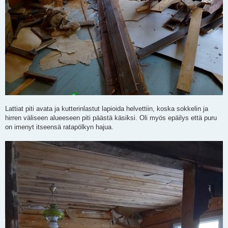
Lattiat piti avata ja kutterinlastut lapioida helvettiin, koska sokkelin ja
hirren väliseen alueeseen piti päästä käsiksi. Oli myös epäilys että puru
on imenyt itseensä ratapölkyn hajua.