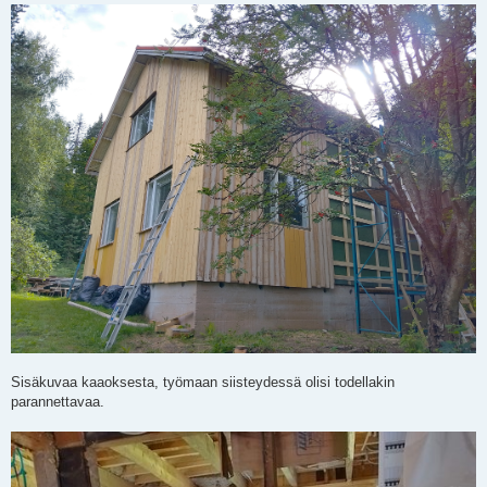
Sisäkuvaa kaaoksesta, työmaan siisteydessä olisi todellakin
parannettavaa.