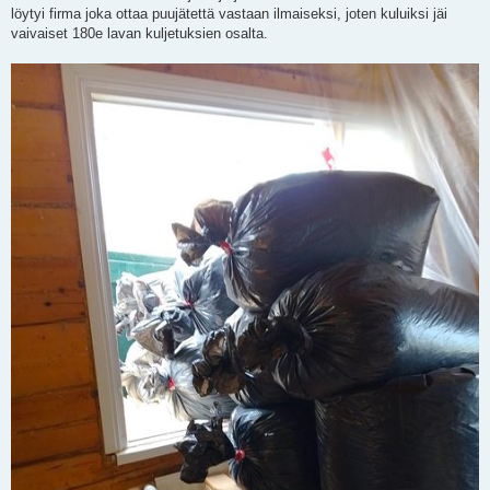
löytyi firma joka ottaa puujätettä vastaan ilmaiseksi, joten kuluiksi jäi
vaivaiset 180e lavan kuljetuksien osalta.