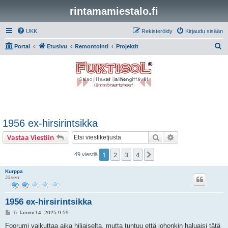
rintamamiestalo.fi
UKK
Rekisteröidy
Kirjaudu sisään
E
Portal
Etusivu
Remontointi
Projektit
t
s
i
1956 ex-hirsirintsikka
Etsi
Tarkennettu hak
Vastaa Viestiin
1
2
3
4
Seuraava
49 viestiä
Kurppa
Jäsen
1956 ex-hirsirintsikka
V
Ti Tammi 14, 2025 9:59
i
e
Foorumi vaikuttaa aika hiljaiselta, mutta tuntuu että johonkin haluaisi tätä