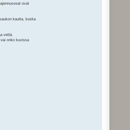
aajennusosat ovat
tusaukon kautta, koska
a vettä.
 vai onko kuvissa