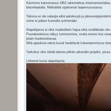
i
Kävimme katsomassa 1952 rakennettua rintamamiestaloa, jo
betonilaatalla. Märkätilat sijaitsevat laajennusosassa.
Talossa ei ole salaojia eikä patolevyjä ja jätevesijärjest
sinne ei pääse kunnolla ryömimään.
Alapohjassa ei ollut maakellarin hajua eikä sisälläkään ole 
Puurakenteissa näkyy tummumista, mutta emme itse osaa ar
jotain huolestuttavaa.
Mitä ajatuksia nämä kuvat herättävät kokeneemmissa rint
Tarkoitus olisi tehdä talosta pitkän aikavälin projekti, jossa
Liitteenä kuvia alapohjasta.