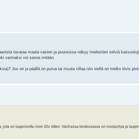
gaanista tavaraa maata vasten ja puuosissa näkyy mielestäni selviä kasvustoj
 toki varmaksi voi sanoa mitään.
a)? Jos on ja päällä on purua tai muuta villaa niin siellä on melko tiivis pint
ota on laajennettu noin 30v sitten. Vanhassa keskiosassa on rossipohja ja laaje