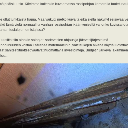
telmä pitäisi uusia. Kävimme kuitenkin kuvaamassa rossipohjaa kameralla tuuletusau
e ollut tunkkaista hajua. Maa vaikutti melko kuivalta eikä siellä näkynyt seisovaa v
kö tämä vielä normaalilta vanhan rossipohjan ikääntymiseltä vai onko kuvissa jota
tamamiestalojen omistajissa?
sa uusittaisiin ainakin salaojat, sadevesien ohjaus ja jätevesijärjestelmä.
mahdollisuuden voittaa lisärahaa materiaaleihin, voit taukojen aikana käydä luotetta
at saniteettituotteet vaativat huomattavia investointeja. Budjetin järkevä jakamin
issa.