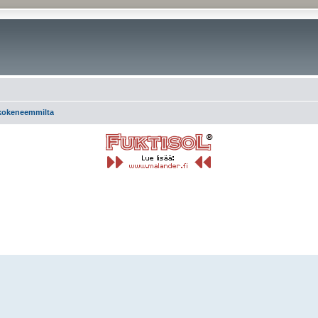
 kokeneemmilta
rkennettu haku