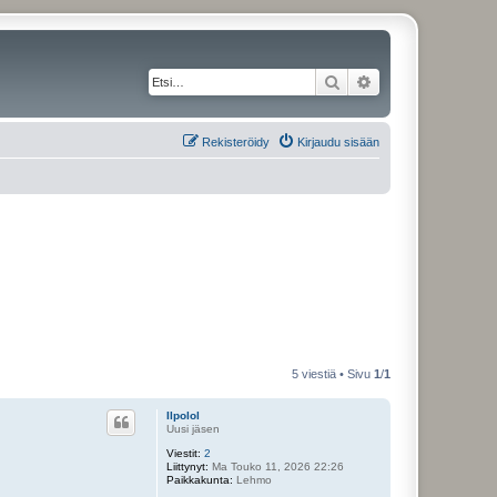
Etsi
Tarkennettu haku
Rekisteröidy
Kirjaudu sisään
5 viestiä • Sivu
1
/
1
Ilpolol
Uusi jäsen
Viestit:
2
Liittynyt:
Ma Touko 11, 2026 22:26
Paikkakunta:
Lehmo