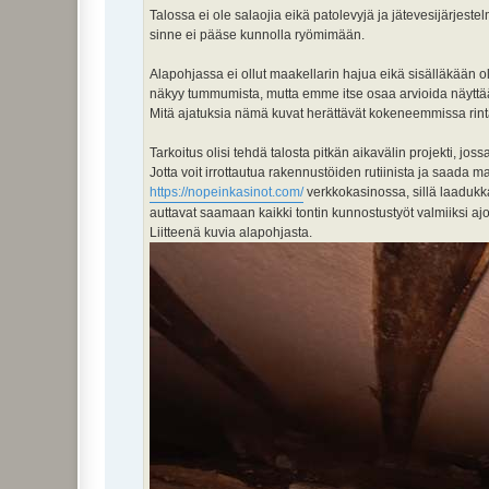
Talossa ei ole salaojia eikä patolevyjä ja jätevesijärjes
sinne ei pääse kunnolla ryömimään.
Alapohjassa ei ollut maakellarin hajua eikä sisälläkään ol
näkyy tummumista, mutta emme itse osaa arvioida näyttää
Mitä ajatuksia nämä kuvat herättävät kokeneemmissa rin
Tarkoitus olisi tehdä talosta pitkän aikavälin projekti, jos
Jotta voit irrottautua rakennustöiden rutiinista ja saada 
https://nopeinkasinot.com/
verkkokasinossa, sillä laadukka
auttavat saamaan kaikki tontin kunnostustyöt valmiiksi ajo
Liitteenä kuvia alapohjasta.