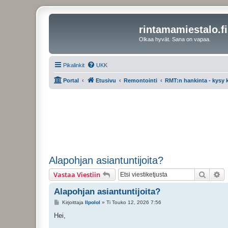
rintamamiestalo.fi
Olkaa hyvät. Sana on vapaa.
Pikalinkit
UKK
Portal
Etusivu
Remontointi
RMT:n hankinta - kysy
Alapohjan asiantuntijoita?
Etsi
Ta
Vastaa Viestiin
Alapohjan asiantuntijoita?
V
Kirjoittaja
Ilpolol
»
Ti Touko 12, 2026 7:56
i
e
Hei,
s
t