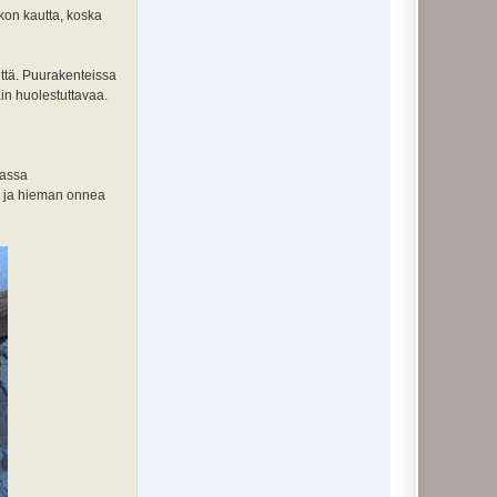
kon kautta, koska
että. Puurakenteissa
in huolestuttavaa.
vassa
en ja hieman onnea