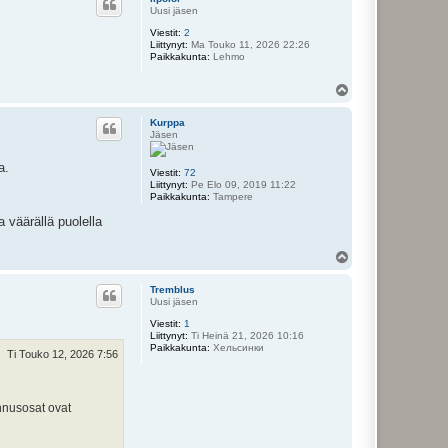
s
Uusi jäsen
Viestit:
2
Liittynyt:
Ma Touko 11, 2026 22:26
Paikkakunta:
Lehmo
Y
l
ö
Kurppa
s
Jäsen
a.
Viestit:
72
Liittynyt:
Pe Elo 09, 2019 11:22
Paikkakunta:
Tampere
a väärällä puolella
Y
l
ö
Tremblus
s
Uusi jäsen
Viestit:
1
Liittynyt:
Ti Heinä 21, 2026 10:16
Paikkakunta:
Хельсинки
Ti Touko 12, 2026 7:56
nnusosat ovat