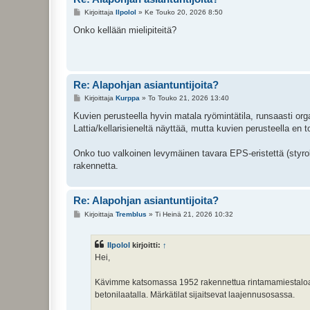
V
Kirjoittaja
Ilpolol
»
Ke Touko 20, 2026 8:50
i
e
Onko kellään mielipiteitä?
s
t
i
Re: Alapohjan asiantuntijoita?
V
Kirjoittaja
Kurppa
»
To Touko 21, 2026 13:40
i
e
Kuvien perusteella hyvin matala ryömintätila, runsaasti or
s
Lattia/kellarisieneltä näyttää, mutta kuvien perusteella en
t
i
Onko tuo valkoinen levymäinen tavara EPS-eristettä (styroksi
rakennetta.
Re: Alapohjan asiantuntijoita?
V
Kirjoittaja
Tremblus
»
Ti Heinä 21, 2026 10:32
i
e
s
Ilpolol
kirjoitti:
↑
t
i
Hei,
Kävimme katsomassa 1952 rakennettua rintamamiestaloa, j
betonilaatalla. Märkätilat sijaitsevat laajennusosassa.