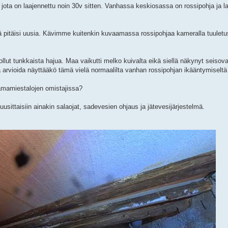
ta on laajennettu noin 30v sitten. Vanhassa keskiosassa on rossipohja ja l
elmä pitäisi uusia. Kävimme kuitenkin kuvaamassa rossipohjaa kameralla tuule
ollut tunkkaista hajua. Maa vaikutti melko kuivalta eikä siellä näkynyt seisova
vioida näyttääkö tämä vielä normaalilta vanhan rossipohjan ikääntymiseltä
amamiestalojen omistajissa?
 uusittaisiin ainakin salaojat, sadevesien ohjaus ja jätevesijärjestelmä.