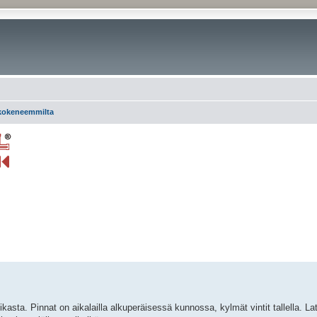
 kokeneemmilta
rkennettu haku
asta. Pinnat on aikalailla alkuperäisessä kunnossa, kylmät vintit tallella. L