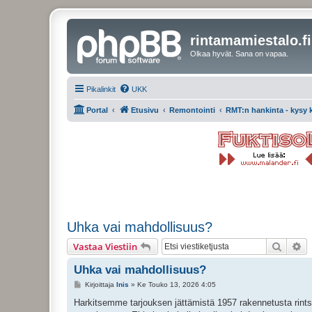
rintamamiestalo.fi
Olkaa hyvät. Sana on vapaa.
Pikalinkit
UKK
Portal
Etusivu
Remontointi
RMT:n hankinta - kysy
Uhka vai mahdollisuus?
Etsi
Ta
Vastaa Viestiin
Uhka vai mahdollisuus?
V
Kirjoittaja
Inis
»
Ke Touko 13, 2026 4:05
i
e
Harkitsemme tarjouksen jättämistä 1957 rakennetusta rintsik
s