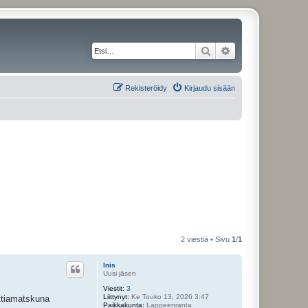
Etsi
Tarkennettu haku
Rekisteröidy
Kirjaudu sisään
2 viestiä • Sivu
1
/
1
Inis
Uusi jäsen
Viestit:
3
Liittynyt:
Ke Touko 13, 2026 3:47
attiamatskuna
Paikkakunta:
Lappeenranta