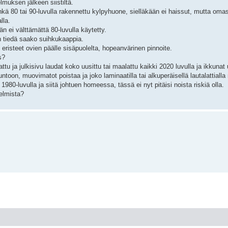
lmuksen jälkeen siistiltä.
hkä 80 tai 90-luvulla rakennettu kylpyhuone, sielläkään ei haissut, mutta om
lla.
n ei välttämättä 80-luvulla käytetty.
n tiedä saako suihkukaappia.
et eristeet ovien päälle sisäpuolelta, hopeanvärinen pinnoite.
s?
ttu ja julkisivu laudat koko uusittu tai maalattu kaikki 2020 luvulla ja ikkunat
untoon, muovimatot poistaa ja joko laminaatilla tai alkuperäisellä lautalattiall
1980-luvulla ja siitä johtuen homeessa, tässä ei nyt pitäisi noista riskiä olla.
gelmista?