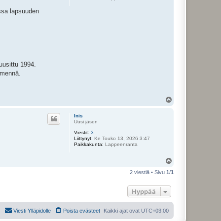
assa lapsuuden
 uusittu 1994.
a mennä.
Y
l
ö
Inis
s
Uusi jäsen
Viestit:
3
Liittynyt:
Ke Touko 13, 2026 3:47
Paikkakunta:
Lappeenranta
Y
l
2 viestiä • Sivu
1
/
1
ö
s
Hyppää
Viesti Ylläpidolle
Poista evästeet
Kaikki ajat ovat
UTC+03:00