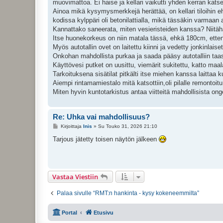
muovimattoa. Ei haise ja kellari vaikutti yhden kerran katse
t
i
Ainoa mikä kysymysmerkkejä herättää, on kellari tiloihin e
kodissa kylppäri oli betonilattialla, mikä tässäkin varmaan a
Kannattako saneerata, miten vesieristeiden kanssa? Niitähä
Itse huonekorkeus on niin matala tässä, ehkä 180cm, ette
Myös autotallin ovet on laitettu kiinni ja vedetty jonkinlais
Onkohan mahdollista purkaa ja saada pääsy autotalliin taa
Käyttövesi putket on uusittu, viemärit sukitettu, katto maala
Tarkoituksena sisätilat pitkälti itse miehen kanssa laittaa k
Aiempi rintamamiestalo mitä katsottiin,oli pilalle remontoitu 
Miten hyvin kuntotarkistus antaa viitteitä mahdollisista on
Re: Uhka vai mahdollisuus?
V
Kirjoittaja
Inis
»
Su Touko 31, 2026 21:10
i
e
Tarjous jätetty toisen näytön jälkeen
s
t
i
Vastaa Viestiin
Palaa sivulle “RMT:n hankinta - kysy kokeneemmilta”
Portal
Etusivu