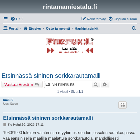
rintamamiestalo.fi
UKK
Rekisteröidy
Kirjaudu sisään
E
Portal
Etusivu
Osto ja myynti
Hankintavinkit
t
s
i
Etsinnässä sininen sorkkarautamalli
Etsi
Tarkennettu hak
Vastaa Viestiin
1 viesti • Sivu
1
/
1
m48k0
Uusi jäsen
Etsinnässä sininen sorkkarautamalli
V
Ke Huhti 29, 2026 17:11
i
e
1980/1990-lukujen vaihteessa myytiin pk-seudun jossakin rautakaupassa
s
vaaleansinisellä maalilla maalattuja sorkkarautoja, mahdollisesti
t