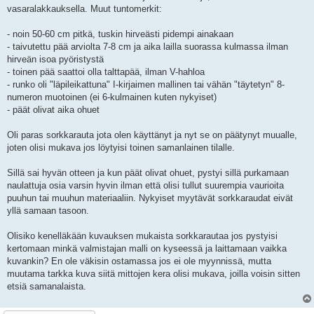
i
vasaralakkauksella. Muut tuntomerkit:
- noin 50-60 cm pitkä, tuskin hirveästi pidempi ainakaan
- taivutettu pää arviolta 7-8 cm ja aika lailla suorassa kulmassa ilman
hirveän isoa pyöristystä
- toinen pää saattoi olla talttapää, ilman V-hahloa
- runko oli "läpileikattuna" I-kirjaimen mallinen tai vähän "täytetyn" 8-
numeron muotoinen (ei 6-kulmainen kuten nykyiset)
- päät olivat aika ohuet
Oli paras sorkkarauta jota olen käyttänyt ja nyt se on päätynyt muualle,
joten olisi mukava jos löytyisi toinen samanlainen tilalle.
Sillä sai hyvän otteen ja kun päät olivat ohuet, pystyi sillä purkamaan
naulattuja osia varsin hyvin ilman että olisi tullut suurempia vaurioita
puuhun tai muuhun materiaaliin. Nykyiset myytävät sorkkaraudat eivät
yllä samaan tasoon.
Olisiko kenelläkään kuvauksen mukaista sorkkarautaa jos pystyisi
kertomaan minkä valmistajan malli on kyseessä ja laittamaan vaikka
kuvankin? En ole väkisin ostamassa jos ei ole myynnissä, mutta
muutama tarkka kuva siitä mittojen kera olisi mukava, joilla voisin sitten
etsiä samanalaista.