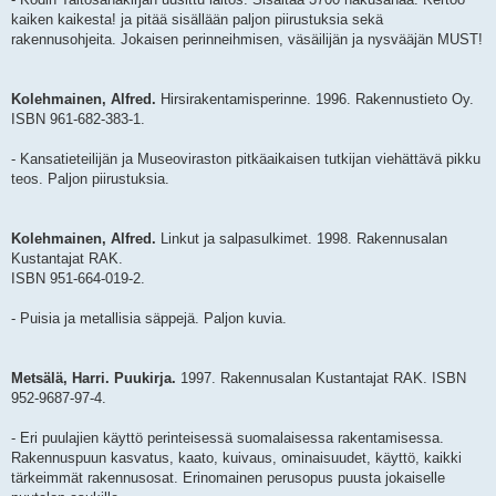
kaiken kaikesta! ja pitää sisällään paljon piirustuksia sekä
rakennusohjeita. Jokaisen perinneihmisen, väsäilijän ja nysvääjän MUST!
Kolehmainen, Alfred.
Hirsirakentamisperinne. 1996. Rakennustieto Oy.
ISBN 961-682-383-1.
- Kansatieteilijän ja Museoviraston pitkäaikaisen tutkijan viehättävä pikku
teos. Paljon piirustuksia.
Kolehmainen, Alfred.
Linkut ja salpasulkimet. 1998. Rakennusalan
Kustantajat RAK.
ISBN 951-664-019-2.
- Puisia ja metallisia säppejä. Paljon kuvia.
Metsälä, Harri. Puukirja.
1997. Rakennusalan Kustantajat RAK. ISBN
952-9687-97-4.
- Eri puulajien käyttö perinteisessä suomalaisessa rakentamisessa.
Rakennuspuun kasvatus, kaato, kuivaus, ominaisuudet, käyttö, kaikki
tärkeimmät rakennusosat. Erinomainen perusopus puusta jokaiselle