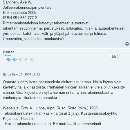
Särkinen, Åke W.
Jälleenrakennusajan pientalo
Rakennustieto 2005
ISBN 951-682-777-2
Rintamamiestaloissa käytetyt rakenteet ja työtavat:
rakentamissuunnitelma, perustukset, salaojitus, hirsi- ja lautarakenteiset
ym. seinät, katot, ala-, väli- ja yläpohjat, savupiiput ja tulisijat,
ilmanvaihto, vesihuolto, maalaustyöt.
mapeah
Jäsen
V
La Syys 15, 2007 16:12
i
e
Omasta kirjahyllystä perusteoksia aloitettuun listaan. Näitä löytyy vain
s
käytettyinä ja kirjastoista. Parhaiden kirjojen aikaan ei vielä ollut keksitty
t
i
isbn:iä. Osa kirjoista on kyllä hieman rintamamiesrakennuskautta
vanhempia. Suotakoon anteeksi.
Wegelius, Edw. A.; Lippa, Alpo; Ruso, Risto (toim.) 1953:
Talonrakennustekniikan käsikirja (osat 1 ja 2). Kustannusosakeyhtiö
Kirjamies, Helsinki.
- Kaikki talonrakentamisesta. Eri materiaalit ja menetelmät.