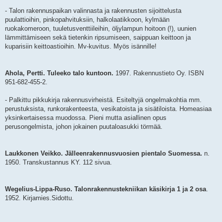
- Talon rakennuspaikan valinnasta ja rakennusten sijoittelusta
puulattioihin, pinkopahvituksiin, halkolaatikkoon, kylmään
ruokakomeroon, tuuletusventtiileihin, öljylampun hoitoon (!), uunien
lämmittämiseen sekä tietenkin ripsumiseen, saippuan keittoon ja
kuparisiin keittoastioihin. Mv-kuvitus. Myös isännille!
Ahola, Pertti. Tuleeko talo kuntoon.
1997. Rakennustieto Oy. ISBN
951-682-455-2.
- Palkittu pikkukirja rakennusvirheistä. Esiteltyjä ongelmakohtia mm.
perustuksista, runkorakenteesta, vesikatoista ja sisätiloista. Homeasiaa
yksinkertaisessa muodossa. Pieni mutta asiallinen opus
perusongelmista, johon jokainen puutaloasukki törmää.
Laukkonen Veikko. Jälleenrakennusvuosien pientalo Suomessa.
n.
1950. Transkustannus KY. 112 sivua.
Wegelius-Lippa-Ruso. Talonrakennustekniikan käsikirja 1 ja 2 osa
.
1952. Kirjamies.Sidottu.