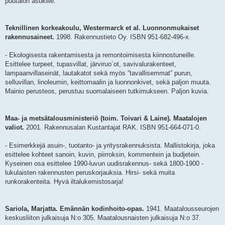
puutalon asukille.
Teknillinen korkeakoulu, Westermarck et al. Luonnonmukaiset
rakennusaineet.
1998. Rakennustieto Oy. ISBN 951-682-496-x.
- Ekologisesta rakentamisesta ja remontoimisesta kiinnostuneille.
Esittelee turpeet, tupasvillat, järviruo´ot, savivalurakenteet,
lampaanvillaseinät, lautakatot sekä myös ”tavallisemmat” purun,
selluvillan, linoleumin, keittomaalin ja luonnonkivet, sekä paljon muuta.
Mainio perusteos, perustuu suomalaiseen tutkimukseen. Paljon kuvia.
Maa- ja metsätalousministeriö (toim. Toivari & Laine). Maatalojen
valiot.
2001. Rakennusalan Kustantajat RAK. ISBN 951-664-071-0.
- Esimerkkejä asuin-, tuotanto- ja yritysrakennuksista. Mallistokirja, joka
esittelee kohteet sanoin, kuvin, piirroksin, kommentein ja budjetein.
Kyseinen osa esittelee 1990-luvun uudisrakennus- sekä 1800-1900 -
lukulaisten rakennusten peruskorjauksia. Hirsi- sekä muita
runkorakenteita. Hyvä iltalukemistosarja!
Sariola, Marjatta. Emännän kodinhoito-opas.
1941. Maatalousseurojen
keskusliiton julkaisuja N:o 305. Maatalousnaisten julkaisuja N:o 37.