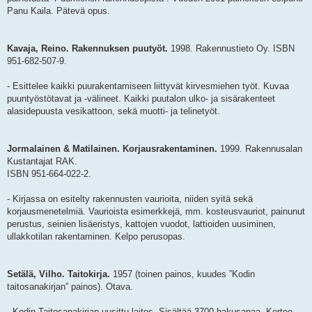
Panu Kaila. Pätevä opus.
Kavaja, Reino. Rakennuksen puutyöt.
1998. Rakennustieto Oy. ISBN
951-682-507-9.
- Esittelee kaikki puurakentamiseen liittyvät kirvesmiehen työt. Kuvaa
puuntyöstötavat ja -välineet. Kaikki puutalon ulko- ja sisärakenteet
alasidepuusta vesikattoon, sekä muotti- ja telinetyöt.
Jormalainen & Matilainen. Korjausrakentaminen.
1999. Rakennusalan
Kustantajat RAK.
ISBN 951-664-022-2.
- Kirjassa on esitelty rakennusten vaurioita, niiden syitä sekä
korjausmenetelmiä. Vaurioista esimerkkejä, mm. kosteusvauriot, painunut
perustus, seinien lisäeristys, kattojen vuodot, lattioiden uusiminen,
ullakkotilan rakentaminen. Kelpo perusopas.
Setälä, Vilho. Taitokirja.
1957 (toinen painos, kuudes ”Kodin
taitosanakirjan” painos). Otava.
- Kodin Taitosanakirjan uusittu laitos. Sisältää 3700 hakusanaa. Kertoo