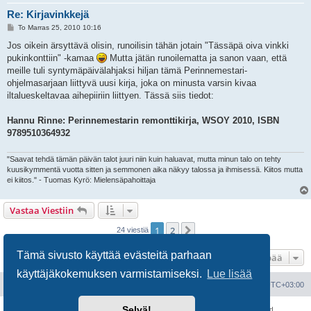
Re: Kirjavinkkejä
V
To Marras 25, 2010 10:16
i
e
Jos oikein ärsyttävä olisin, runoilisin tähän jotain "Tässäpä oiva vinkki
s
pukinkonttiin" -kamaa
Mutta jätän runoilematta ja sanon vaan, että
t
i
meille tuli syntymäpäivälahjaksi hiljan tämä Perinnemestari-
ohjelmasarjaan liittyvä uusi kirja, joka on minusta varsin kivaa
iltalueskeltavaa aihepiiriin liittyen. Tässä siis tiedot:
Hannu Rinne: Perinnemestarin remonttikirja, WSOY 2010, ISBN
9789510364932
"Saavat tehdä tämän päivän talot juuri niin kuin haluavat, mutta minun talo on tehty
kuusikymmentä vuotta sitten ja semmonen aika näkyy talossa ja ihmisessä. Kiitos mutta
ei kiitos." - Tuomas Kyrö: Mielensäpahoittaja
Vastaa Viestiin
1
2
Seuraava
24 viestiä
Tämä sivusto käyttää evästeitä parhaan
Hyppää
käyttäjäkokemuksen varmistamiseksi.
Lue lisää
Portal
Etusivu
Kaikki ajat ovat
UTC+03:00
Selvä!
Keskustelufoorumin ohjelmisto
phpBB
® Forum Software © phpBB Limited