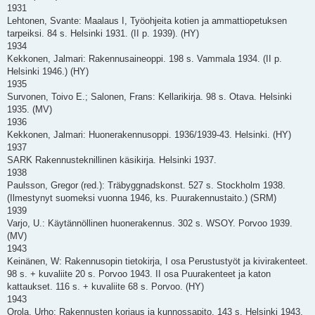
1931
Lehtonen, Svante: Maalaus I, Työohjeita kotien ja ammattiopetuksen
tarpeiksi. 84 s. Helsinki 1931. (II p. 1939). (HY)
1934
Kekkonen, Jalmari: Rakennusaineoppi. 198 s. Vammala 1934. (II p.
Helsinki 1946.) (HY)
1935
Survonen, Toivo E.; Salonen, Frans: Kellarikirja. 98 s. Otava. Helsinki
1935. (MV)
1936
Kekkonen, Jalmari: Huonerakennusoppi. 1936/1939-43. Helsinki. (HY)
1937
SARK Rakennusteknillinen käsikirja. Helsinki 1937.
1938
Paulsson, Gregor (red.): Träbyggnadskonst. 527 s. Stockholm 1938.
(Ilmestynyt suomeksi vuonna 1946, ks. Puurakennustaito.) (SRM)
1939
Varjo, U.: Käytännöllinen huonerakennus. 302 s. WSOY. Porvoo 1939.
(MV)
1943
Keinänen, W: Rakennusopin tietokirja, I osa Perustustyöt ja kivirakenteet.
98 s. + kuvaliite 20 s. Porvoo 1943. II osa Puurakenteet ja katon
kattaukset. 116 s. + kuvaliite 68 s. Porvoo. (HY)
1943
Orola, Urho: Rakennusten korjaus ja kunnossapito. 143 s. Helsinki 1943.