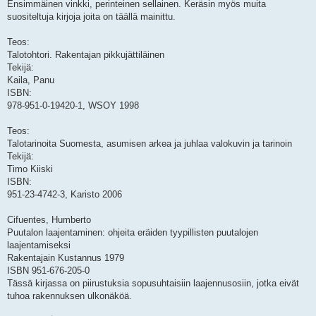
Ensimmäinen vinkki, perinteinen sellainen. Keräsin myös muita
suositeltuja kirjoja joita on täällä mainittu.
Teos:
Talotohtori. Rakentajan pikkujättiläinen
Tekijä:
Kaila, Panu
ISBN:
978-951-0-19420-1, WSOY 1998
Teos:
Talotarinoita Suomesta, asumisen arkea ja juhlaa valokuvin ja tarinoin
Tekijä:
Timo Kiiski
ISBN:
951-23-4742-3, Karisto 2006
Cifuentes, Humberto
Puutalon laajentaminen: ohjeita eräiden tyypillisten puutalojen
laajentamiseksi
Rakentajain Kustannus 1979
ISBN 951-676-205-0
Tässä kirjassa on piirustuksia sopusuhtaisiin laajennusosiin, jotka eivät
tuhoa rakennuksen ulkonäköä.