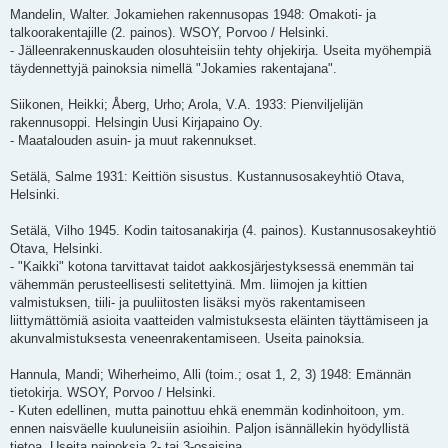
Mandelin, Walter. Jokamiehen rakennusopas 1948: Omakoti- ja
talkoorakentajille (2. painos). WSOY, Porvoo / Helsinki.
- Jälleenrakennuskauden olosuhteisiin tehty ohjekirja. Useita myöhempiä
täydennettyjä painoksia nimellä "Jokamies rakentajana".
Siikonen, Heikki; Åberg, Urho; Arola, V.A. 1933: Pienviljelijän
rakennusoppi. Helsingin Uusi Kirjapaino Oy.
- Maatalouden asuin- ja muut rakennukset.
Setälä, Salme 1931: Keittiön sisustus. Kustannusosakeyhtiö Otava,
Helsinki.
Setälä, Vilho 1945. Kodin taitosanakirja (4. painos). Kustannusosakeyhtiö
Otava, Helsinki.
- "Kaikki" kotona tarvittavat taidot aakkosjärjestyksessä enemmän tai
vähemmän perusteellisesti selitettyinä. Mm. liimojen ja kittien
valmistuksen, tiili- ja puuliitosten lisäksi myös rakentamiseen
liittymättömiä asioita vaatteiden valmistuksesta eläinten täyttämiseen ja
akunvalmistuksesta veneenrakentamiseen. Useita painoksia.
Hannula, Mandi; Wiherheimo, Alli (toim.; osat 1, 2, 3) 1948: Emännän
tietokirja. WSOY, Porvoo / Helsinki.
- Kuten edellinen, mutta painottuu ehkä enemmän kodinhoitoon, ym.
ennen naisväelle kuuluneisiin asioihin. Paljon isännällekin hyödyllistä
tietoa. Useita painoksia 2- tai 3-osaisina.