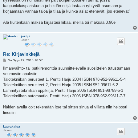
kyseessä on humoristinen päiväkirjamuotoinen tarina, jossa
kaupunkilaispariskunta ja heidän neljä lastaan ryhtyvät asumaan ja
korjaamaan vanhaa taloa ja tilaa ja kuinka asiat etenevät, jos etenevät''
Älä kuitenkaan maksa kirjastasi liikaa, meillä toi maksaa 3,90e
jukilpi
Jäsen
Re: Kirjavinkkejä
V
Su Syys 19, 2010 10:57
i
e
Ilmanvaihto- tai putkiremonttia suunnittelevalle suosittelen tutustumaan
s
seuraaviin opuksiin:
t
i
Talotekniikan perusteet 1, Pentti Harju 2004 ISBN 978-952-99611-5-4
Talotekniikan perusteet 2, Pentti Harju 2005 ISBN 952-99611-6-2
Lämmitystekniikan oppikirja, Pentti Harju 2006 ISBN 951-98799-5-1
Talotekniikan automaatio, Pentti Harju 2006 ISBN 978-952-99611-7-7
Näiden avulla opit tekemään itse tai sitten sinua ei viilata niin helposti
linssiin.
Laurakaisa
Jäsen