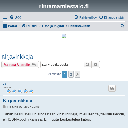
rintamamiestalo.fi
UKK
Rekisteröidy
Kirjaudu sisään
E
Portal
Etusivu
Osto ja myynti
Hankintavinkit
t
s
i
Kirjavinkkejä
Etsi
Tarkennettu hak
Vastaa Viestiin
1
2
Seuraava
24 viestiä
JJ
Jäsen
Kirjavinkkejä
V
Pe Syys 07, 2007 10:59
i
e
Tähän keskusteluun ainoastaan kirjavinkkejä, mieluiten täydellisin tiedoin,
s
eli ISBN-koodin kanssa. Ei muuta keskustelua kiitos.
t
i