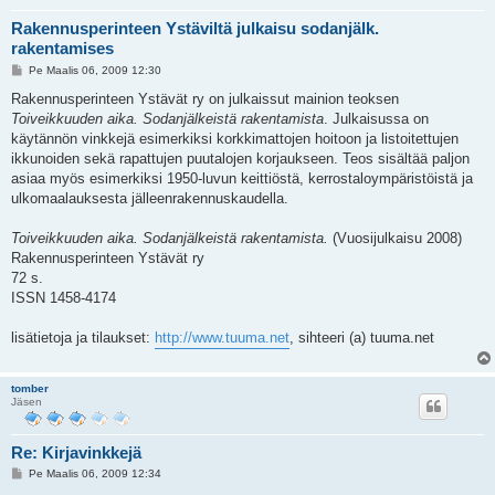
Rakennusperinteen Ystäviltä julkaisu sodanjälk.
rakentamises
V
Pe Maalis 06, 2009 12:30
i
e
Rakennusperinteen Ystävät ry on julkaissut mainion teoksen
s
Toiveikkuuden aika. Sodanjälkeistä rakentamista
. Julkaisussa on
t
i
käytännön vinkkejä esimerkiksi korkkimattojen hoitoon ja listoitettujen
ikkunoiden sekä rapattujen puutalojen korjaukseen. Teos sisältää paljon
asiaa myös esimerkiksi 1950-luvun keittiöstä, kerrostaloympäristöistä ja
ulkomaalauksesta jälleenrakennuskaudella.
Toiveikkuuden aika. Sodanjälkeistä rakentamista.
(Vuosijulkaisu 2008)
Rakennusperinteen Ystävät ry
72 s.
ISSN 1458-4174
lisätietoja ja tilaukset:
http://www.tuuma.net
, sihteeri (a) tuuma.net
tomber
Jäsen
Re: Kirjavinkkejä
V
Pe Maalis 06, 2009 12:34
i