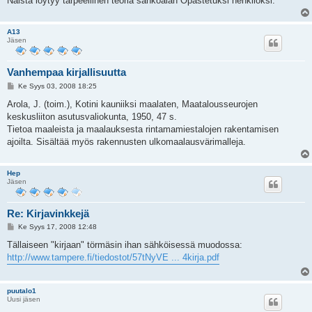
Näistä löytyy tarpeellinen teoria sähköalan Opastetuksi henkilöksi.
A13
Jäsen
Vanhempaa kirjallisuutta
V
Ke Syys 03, 2008 18:25
i
e
Arola, J. (toim.), Kotini kauniiksi maalaten, Maatalousseurojen
s
keskusliiton asutusvaliokunta, 1950, 47 s.
t
i
Tietoa maaleista ja maalauksesta rintamamiestalojen rakentamisen
ajoilta. Sisältää myös rakennusten ulkomaalausvärimalleja.
Hep
Jäsen
Re: Kirjavinkkejä
V
Ke Syys 17, 2008 12:48
i
e
Tällaiseen "kirjaan" törmäsin ihan sähköisessä muodossa:
s
http://www.tampere.fi/tiedostot/57tNyVE ... 4kirja.pdf
t
i
puutalo1
Uusi jäsen