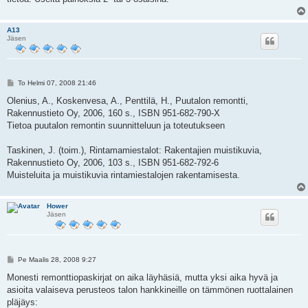
A13
Jäsen
V
To Helmi 07, 2008 21:46
i
e
Olenius, A., Koskenvesa, A., Penttilä, H., Puutalon remontti,
s
Rakennustieto Oy, 2006, 160 s., ISBN 951-682-790-X
t
i
Tietoa puutalon remontin suunnitteluun ja toteutukseen
Taskinen, J. (toim.), Rintamamiestalot: Rakentajien muistikuvia,
Rakennustieto Oy, 2006, 103 s., ISBN 951-682-792-6
Muisteluita ja muistikuvia rintamiestalojen rakentamisesta.
Hower
Jäsen
V
Pe Maalis 28, 2008 9:27
i
e
Monesti remonttiopaskirjat on aika läyhäsiä, mutta yksi aika hyvä ja
s
asioita valaiseva perusteos talon hankkineille on tämmönen ruottalainen
t
i
pläjäys: