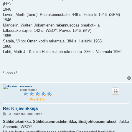
(HY)
1946
Levón, Mertti (toim.): Puurakennustaito. 449 s. Helsinki 1946. (SRM)
1946
Mandelin, Walter: Jokamiehen rakennusopas omakoti- ja
talkoorakentajille. 142 s. WSOY. Porvoo 1946. (MV)
1955
Setälä, Vilho: Oman kodin rakentaja. 384 s. Helsinki 1955.
1960
Lahti, Matti J.: Kuinka Helsinkiä on rakennettu. 336 s. Vammala 1960.
* loppu *
maanma
Moderaattori
Re: Kirjavinkkejä
V
La Touko 03, 2008 20:15
i
e
Sähkötekniikka, Sähköasennustekniikka, Sisäjohtoasennukset
, Jukka
s
Ahoranta, WSOY
t
i