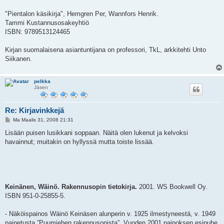
"Pientalon käsikirja", Hemgren Per, Wannfors Henrik.
Tammi Kustannusosakeyhtiö
ISBN: 9789513124465
Kirjan suomalaisena asiantuntijana on professori, TkL, arkkitehti Unto
Siikanen.
pelkka
Jäsen
Re: Kirjavinkkejä
V
Ma Maalis 31, 2008 21:31
i
e
Lisään puisen lusikkani soppaan. Näitä olen lukenut ja kelvoksi
s
havainnut; muitakin on hyllyssä mutta toiste lissää.
t
i
Keinänen, Wäinö. Rakennusopin tietokirja.
2001. WS Bookwell Oy.
ISBN 951-0-25855-5.
- Näköispainos Wäinö Keinäsen alunperin v. 1925 ilmestyneestä, v. 1949
painetusta ”Puumiehen rakennusopista”. Vuoden 2001 painoksen esipuhe