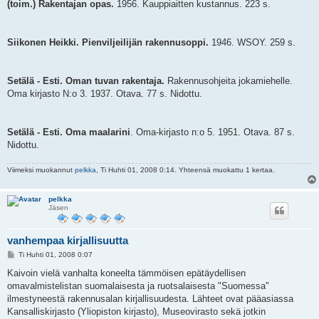
(toim.) Rakentajan opas.
1956. Kauppiaitten kustannus. 223 s.
Siikonen Heikki. Pienviljeilijän rakennusoppi.
1946. WSOY. 259 s.
Setälä - Esti. Oman tuvan rakentaja.
Rakennusohjeita jokamiehelle.
Oma kirjasto N:o 3. 1937. Otava. 77 s. Nidottu.
Setälä - Esti. Oma maalarini
. Oma-kirjasto n:o 5. 1951. Otava. 87 s.
Nidottu.
Viimeksi muokannut
pelkka
, Ti Huhti 01, 2008 0:14. Yhteensä muokattu 1 kertaa.
pelkka
Jäsen
vanhempaa kirjallisuutta
V
Ti Huhti 01, 2008 0:07
i
e
Kaivoin vielä vanhalta koneelta tämmöisen epätäydellisen
s
omavalmistelistan suomalaisesta ja ruotsalaisesta "Suomessa"
t
i
ilmestyneestä rakennusalan kirjallisuudesta. Lähteet ovat pääasiassa
Kansalliskirjasto (Yliopiston kirjasto), Museovirasto sekä jotkin