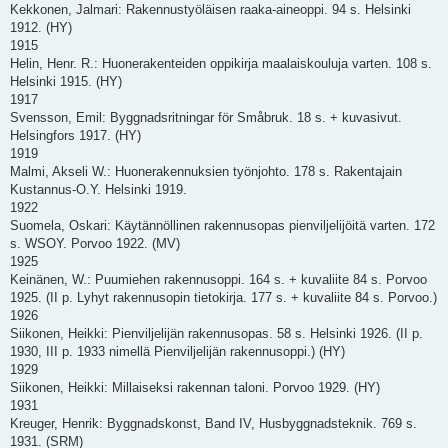
Kekkonen, Jalmari: Rakennustyöläisen raaka-aineoppi. 94 s. Helsinki
1912. (HY)
1915
Helin, Henr. R.: Huonerakenteiden oppikirja maalaiskouluja varten. 108 s.
Helsinki 1915. (HY)
1917
Svensson, Emil: Byggnadsritningar för Småbruk. 18 s. + kuvasivut.
Helsingfors 1917. (HY)
1919
Malmi, Akseli W.: Huonerakennuksien työnjohto. 178 s. Rakentajain
Kustannus-O.Y. Helsinki 1919.
1922
Suomela, Oskari: Käytännöllinen rakennusopas pienviljelijöitä varten. 172
s. WSOY. Porvoo 1922. (MV)
1925
Keinänen, W.: Puumiehen rakennusoppi. 164 s. + kuvaliite 84 s. Porvoo
1925. (II p. Lyhyt rakennusopin tietokirja. 177 s. + kuvaliite 84 s. Porvoo.)
1926
Siikonen, Heikki: Pienviljelijän rakennusopas. 58 s. Helsinki 1926. (II p.
1930, III p. 1933 nimellä Pienviljelijän rakennusoppi.) (HY)
1929
Siikonen, Heikki: Millaiseksi rakennan taloni. Porvoo 1929. (HY)
1931
Kreuger, Henrik: Byggnadskonst, Band IV, Husbyggnadsteknik. 769 s.
1931. (SRM)