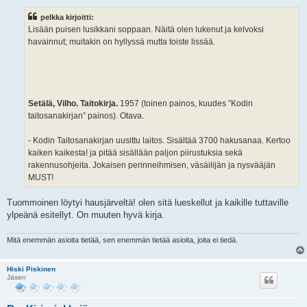
e
s
pelkka kirjoitti:
t
i
Lisään puisen lusikkani soppaan. Näitä olen lukenut ja kelvoksi
havainnut; muitakin on hyllyssä mutta toiste lissää.
Setälä, Vilho. Taitokirja.
1957 (toinen painos, kuudes ”Kodin
taitosanakirjan” painos). Otava.
- Kodin Taitosanakirjan uusittu laitos. Sisältää 3700 hakusanaa. Kertoo
kaiken kaikesta! ja pitää sisällään paljon piirustuksia sekä
rakennusohjeita. Jokaisen perinneihmisen, väsäilijän ja nysvääjän
MUST!
Tuommoinen löytyi hausjärveltä! olen sitä lueskellut ja kaikille tuttaville
ylpeänä esitellyt. On muuten hyvä kirja.
Mitä enemmän asioita tietää, sen enemmän tietää asioita, joita ei tiedä.
Hiski Piskinen
Jäsen