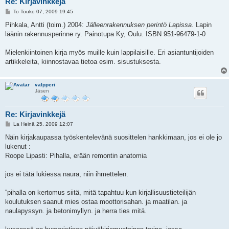
Re: Kirjavinkkejä
V
To Touko 07, 2009 19:45
i
e
Pihkala, Antti (toim.) 2004:
Jälleenrakennuksen perintö Lapissa
. Lapin
s
läänin rakennusperinne ry. Painotupa Ky, Oulu. ISBN 951-96479-1-0
t
i
Mielenkiintoinen kirja myös muille kuin lappilaisille. Eri asiantuntijoiden
artikkeleita, kiinnostavaa tietoa esim. sisustuksesta.
valpperi
Jäsen
Re: Kirjavinkkejä
V
La Heinä 25, 2009 12:07
i
e
Näin kirjakaupassa työskentelevänä suosittelen hankkimaan, jos ei ole jo
s
lukenut :
t
i
Roope Lipasti: Pihalla, erään remontin anatomia
jos ei tätä lukiessa naura, niin ihmettelen.
''pihalla on kertomus siitä, mitä tapahtuu kun kirjallisuustieteilijän
koulutuksen saanut mies ostaa moottorisahan. ja maatilan. ja
naulapyssyn. ja betonimyllyn. ja herra ties mitä.