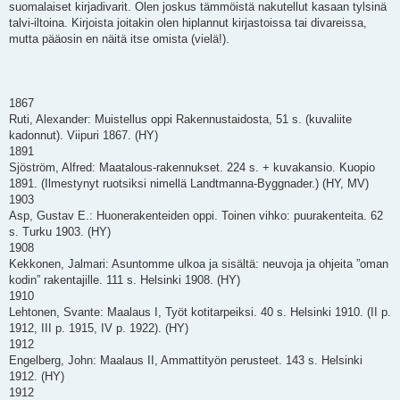
suomalaiset kirjadivarit. Olen joskus tämmöistä nakutellut kasaan tylsinä
talvi-iltoina. Kirjoista joitakin olen hiplannut kirjastoissa tai divareissa,
mutta pääosin en näitä itse omista (vielä!).
1867
Ruti, Alexander: Muistellus oppi Rakennustaidosta, 51 s. (kuvaliite
kadonnut). Viipuri 1867. (HY)
1891
Sjöström, Alfred: Maatalous-rakennukset. 224 s. + kuvakansio. Kuopio
1891. (Ilmestynyt ruotsiksi nimellä Landtmanna-Byggnader.) (HY, MV)
1903
Asp, Gustav E.: Huonerakenteiden oppi. Toinen vihko: puurakenteita. 62
s. Turku 1903. (HY)
1908
Kekkonen, Jalmari: Asuntomme ulkoa ja sisältä: neuvoja ja ohjeita ”oman
kodin” rakentajille. 111 s. Helsinki 1908. (HY)
1910
Lehtonen, Svante: Maalaus I, Työt kotitarpeiksi. 40 s. Helsinki 1910. (II p.
1912, III p. 1915, IV p. 1922). (HY)
1912
Engelberg, John: Maalaus II, Ammattityön perusteet. 143 s. Helsinki
1912. (HY)
1912