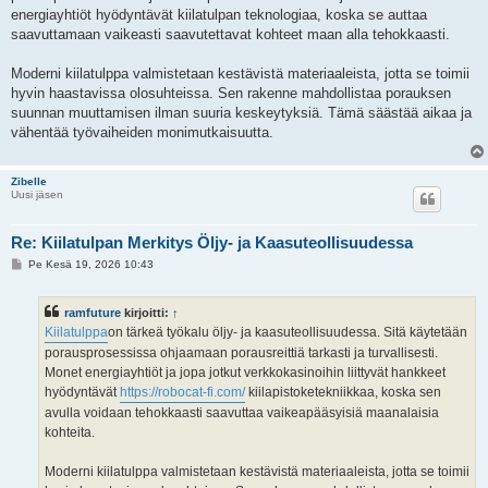
i
energiayhtiöt hyödyntävät kiilatulpan teknologiaa, koska se auttaa
saavuttamaan vaikeasti saavutettavat kohteet maan alla tehokkaasti.
Moderni kiilatulppa valmistetaan kestävistä materiaaleista, jotta se toimii
hyvin haastavissa olosuhteissa. Sen rakenne mahdollistaa porauksen
suunnan muuttamisen ilman suuria keskeytyksiä. Tämä säästää aikaa ja
vähentää työvaiheiden monimutkaisuutta.
Zibelle
Uusi jäsen
Re: Kiilatulpan Merkitys Öljy- ja Kaasuteollisuudessa
V
Pe Kesä 19, 2026 10:43
i
e
s
ramfuture
kirjoitti:
↑
t
i
Kiilatulppa
on tärkeä työkalu öljy- ja kaasuteollisuudessa. Sitä käytetään
porausprosessissa ohjaamaan porausreittiä tarkasti ja turvallisesti.
Monet energiayhtiöt ja jopa jotkut verkkokasinoihin liittyvät hankkeet
hyödyntävät
https://robocat-fi.com/
kiilapistoketekniikkaa, koska sen
avulla voidaan tehokkaasti saavuttaa vaikeapääsyisiä maanalaisia
kohteita.
Moderni kiilatulppa valmistetaan kestävistä materiaaleista, jotta se toimii