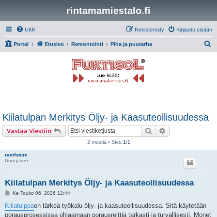
rintamamiestalo.fi
UKK
Rekisteröidy
Kirjaudu sisään
E
Portal
Etusivu
Remontointi
Piha ja puutarha
t
s
i
Kiilatulpan Merkitys Öljy- ja Kaasuteollisuudessa
Etsi
Tarkennettu hak
Vastaa Viestiin
2 viestiä • Sivu
1
/
1
ramfuture
Uusi jäsen
Kiilatulpan Merkitys Öljy- ja Kaasuteollisuudessa
V
Ke Touko 06, 2026 12:44
i
e
Kiilatulppa
on tärkeä työkalu öljy- ja kaasuteollisuudessa. Sitä käytetään
s
porausprosessissa ohjaamaan porausreittiä tarkasti ja turvallisesti. Monet
t