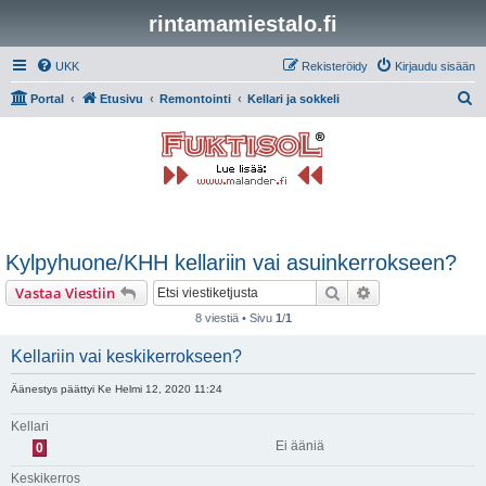
rintamamiestalo.fi
UKK
Rekisteröidy
Kirjaudu sisään
E
Portal
Etusivu
Remontointi
Kellari ja sokkeli
t
s
i
Kylpyhuone/KHH kellariin vai asuinkerrokseen?
Etsi
Tarkennettu hak
Vastaa Viestiin
8 viestiä • Sivu
1
/
1
Kellariin vai keskikerrokseen?
Äänestys päättyi Ke Helmi 12, 2020 11:24
Kellari
Ei ääniä
0
Keskikerros