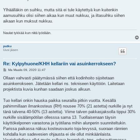
Ylhäälläkin on suihku, mutta sitä ei tule käytettyä kun kuitenkin
aamusuihku olisi siihen aikaa kun muut nukkuu, ja iltasuihku siihen
aikaan kun muksut nukkuu.
Naulat tykkää kun niitä lyödään.
putku
Uusi jäsen
Re: Kylpyhuone/KHH kellariin vai asuinkerrokseen?
V
Ma Maalis 09, 2020 11:47
i
e
Ollaan vahvasti päätymässä siihen että kodinhoito sijoitetaan
s
asuinkerrokseen. Jätetään kellari ns. tekniseen käyttöön. Laitetaan
t
i
projektista kuvia kunhan saadaan joskus alkuun.
Tuo kellari onkin hauska paikka seurailla pitkin vuotta. Kesällä
pahimmillaan ilmankosteus (RH) nousee 70% (21 astetta) nurkille ja nyt
tänä talvena 40-50% (13 astetta). Viime talven pakkasjaksolla tippui 30%
nurkille sisälämpötilan ollesssa sama 13. Tuollaisenaan täysin
käyttökelponen varastona ja työtilana mihin alunperin suunniteltukin.
Parissa paikassa näkuu kosteusvaurio toja-levyssä, suoraan rännien
kohdalla kun sadevesien ohjausta ei ole ollut minkäänlaista.
Vauriokohdissa ollut myös sulkeva huonekalu tms. edesauttamassa