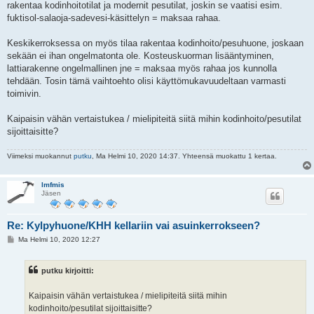
rakentaa kodinhoitotilat ja modernit pesutilat, joskin se vaatisi esim.
fuktisol-salaoja-sadevesi-käsittelyn = maksaa rahaa.
Keskikerroksessa on myös tilaa rakentaa kodinhoito/pesuhuone, joskaan
sekään ei ihan ongelmatonta ole. Kosteuskuorman lisääntyminen,
lattiarakenne ongelmallinen jne = maksaa myös rahaa jos kunnolla
tehdään. Tosin tämä vaihtoehto olisi käyttömukavuudeltaan varmasti
toimivin.
Kaipaisin vähän vertaistukea / mielipiteitä siitä mihin kodinhoito/pesutilat
sijoittaisitte?
Viimeksi muokannut
putku
, Ma Helmi 10, 2020 14:37. Yhteensä muokattu 1 kertaa.
lmfmis
Jäsen
Re: Kylpyhuone/KHH kellariin vai asuinkerrokseen?
V
Ma Helmi 10, 2020 12:27
i
e
s
putku kirjoitti:
t
i
Kaipaisin vähän vertaistukea / mielipiteitä siitä mihin
kodinhoito/pesutilat sijoittaisitte?