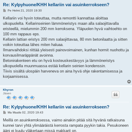
Re: Kylpyhuone/KHH kellariin vai asuinkerrokseen?
V
Pe Helmi 21, 2020 19:30
i
e
Kellariin voi hyvin toteuttaa, mutta remontti kannattaa aloittaa
s
ulkopuolelta. Kellarinseinien lämmöneristys maan alla salaojittavalla
t
i
eristeellä, mielummin 200 mm kerroksena. Yläpuolen hyvä vaihtoehto on
100 mm rappaus eps.
Kellarin lattian eristys 200 mm salaojittavaa, 80 mm betonilaatta ja sitten
voikin toteuttaa lähes miten haluaa.
Ilmanvaihdoksi riittää yleisesti painovoimainen, kunhan hormit nuohottu ja
korvausilmaräppänät avoinna.
Betonirakenteen etu on hyvä kosteuskestävyys ja lämmöneristys
ulkopuolella muunmuassa estää kellarin seinien kondenssin.
Tiivis sisältä ulospäin harveneva on aina hyvä ohje rakentamisessa ja
korjaamisessa.
Khyron
Jäsen
Re: Kylpyhuone/KHH kellariin vai asuinkerrokseen?
V
Ma Maalis 02, 2020 19:43
i
e
Meillä on asuinkerroksessa, vaimo ainakin pitää sitä hyvänä ratkaisuna
s
kunnei tarvi yhtä ylimääräistä kerrosta rampata pyykin takia. Pesukoneen
t
i
ääni ei kuulu yläkertaan missä makkarit on.