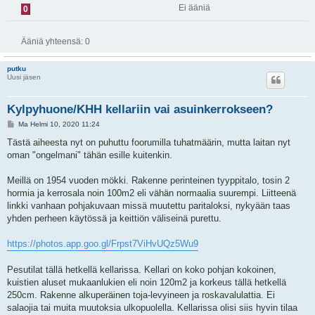
Ei ääniä
0
Ääniä yhteensä:
0
putku
Uusi jäsen
Kylpyhuone/KHH kellariin vai asuinkerrokseen?
V
Ma Helmi 10, 2020 11:24
i
e
Tästä aiheesta nyt on puhuttu foorumilla tuhatmäärin, mutta laitan nyt
s
oman "ongelmani" tähän esille kuitenkin.
t
i
Meillä on 1954 vuoden mökki. Rakenne perinteinen tyyppitalo, tosin 2
hormia ja kerrosala noin 100m2 eli vähän normaalia suurempi. Liitteenä
linkki vanhaan pohjakuvaan missä muutettu paritaloksi, nykyään taas
yhden perheen käytössä ja keittiön väliseinä purettu.
https://photos.app.goo.gl/Frpst7ViHvUQz5Wu9
Pesutilat tällä hetkellä kellarissa. Kellari on koko pohjan kokoinen,
kuistien aluset mukaanlukien eli noin 120m2 ja korkeus tällä hetkellä
250cm. Rakenne alkuperäinen toja-levyineen ja roskavalulattia. Ei
salaojia tai muita muutoksia ulkopuolella. Kellarissa olisi siis hyvin tilaa