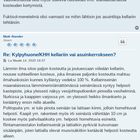
kosteuden kertymistä.
Fuktisol-menetelmä olisi varmasti se mihin lähtisin jos asuintiloja kellariin
tehtäisiin.
Matti Alander
Jäsen
Re: Kylpyhuone/KHH kellariin vai asuinkerrokseen?
V
La Maalis 14, 2020 19:37
i
e
Lämmin ilma sitoo paljon kosteutta ja joutuessaan viileään kellariin,
s
nousee suhteellinen kosteus, joka ilmaisee paljonko kosteutta mahtuu
t
i
ilmahuokoisiin kunnes kyllästyy vedeksi 100 %. Kellarinseinän
maanalaisessa lämmöneristämättömässä seinämässä syntyy helposti
kastepiste, joka yleisesti näkyy vesijohtoputkienkin pinnoilla vesihelminä.
Nurkissa ja kaappien varjossa ym. on yleisesti heikko ilmankierto ja
kerääntyy ensin niille alueille.
Polttopuita ym. ei tule pinota seinään tai lattiaan kiinni, jolloin homehtuvat
helposti. Kaapit ym. rakenteet myös irti seinästä vähintään 10 cm ja
koskee myös pahvilaatikoita ym. helposti homehtuvia esineitä.
Rintamamiestalon kellarinseinät ja lattiatkin pyrkivät kuivumaan
sisäänpäin, joten lattialla olevat muovisäkitkin keräävät helposti kosteutta
alleen.