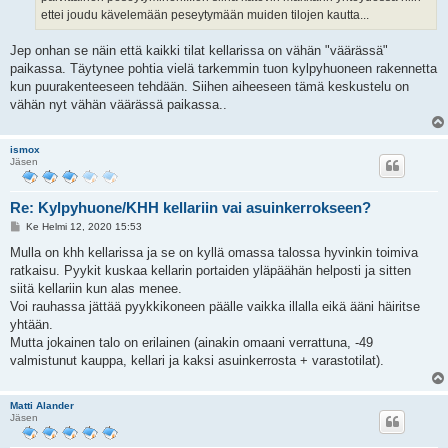
ettei joudu kävelemään peseytymään muiden tilojen kautta...
Jep onhan se näin että kaikki tilat kellarissa on vähän "väärässä"
paikassa. Täytynee pohtia vielä tarkemmin tuon kylpyhuoneen rakennetta
kun puurakenteeseen tehdään. Siihen aiheeseen tämä keskustelu on
vähän nyt vähän väärässä paikassa..
ismox
Jäsen
Re: Kylpyhuone/KHH kellariin vai asuinkerrokseen?
V
Ke Helmi 12, 2020 15:53
i
e
Mulla on khh kellarissa ja se on kyllä omassa talossa hyvinkin toimiva
s
ratkaisu. Pyykit kuskaa kellarin portaiden yläpäähän helposti ja sitten
t
i
siitä kellariin kun alas menee.
Voi rauhassa jättää pyykkikoneen päälle vaikka illalla eikä ääni häiritse
yhtään.
Mutta jokainen talo on erilainen (ainakin omaani verrattuna, -49
valmistunut kauppa, kellari ja kaksi asuinkerrosta + varastotilat).
Matti Alander
Jäsen