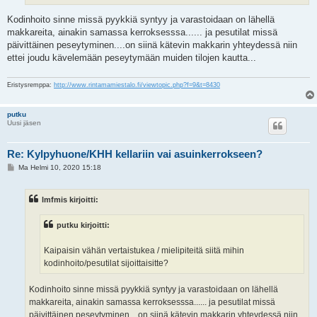
Kodinhoito sinne missä pyykkiä syntyy ja varastoidaan on lähellä
makkareita, ainakin samassa kerroksesssa...... ja pesutilat missä
päivittäinen peseytyminen....on siinä kätevin makkarin yhteydessä niin
ettei joudu kävelemään peseytymään muiden tilojen kautta...
Eristysremppa:
http://www.rintamamiestalo.fi/viewtopic.php?f=9&t=8430
putku
Uusi jäsen
Re: Kylpyhuone/KHH kellariin vai asuinkerrokseen?
V
Ma Helmi 10, 2020 15:18
i
e
s
lmfmis kirjoitti:
t
i
putku kirjoitti:
Kaipaisin vähän vertaistukea / mielipiteitä siitä mihin
kodinhoito/pesutilat sijoittaisitte?
Kodinhoito sinne missä pyykkiä syntyy ja varastoidaan on lähellä
makkareita, ainakin samassa kerroksesssa...... ja pesutilat missä
päivittäinen peseytyminen....on siinä kätevin makkarin yhteydessä niin