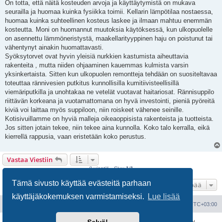
On totta, että näitä kosteuden arvoja ja käyttäytymistä on mukava
seurailla ja huomaa kuinka fysiikka toimii. Kellarin lämpötilaa nostaessa,
huomaa kuinka suhteellinen kosteus laskee ja ilmaan mahtuu enemmän
kosteutta. Moni on huomannut muutoksia käytöksessä, kun ulkopuolelle
on asennettu lämmöneristystä, maakellarityyppinen haju on poistunut tai
vähentynyt ainakin huomattavasti.
Syöksytorvet ovat hyvin yleisiä nurkkien kastumista aiheuttavia
rakenteita , mutta niiden ohjaaminen kauemmas kulmista varsin
yksinkertaista. Sitten kun ulkopuolen remontteja tehdään on suositeltavaa
toteuttaa rännivesien putkitus kunnollisilla kumitiivisteellisillä
viemäriputkilla ja unohtakaa ne vetelät vuotavat haitariosat. Rännisuppilo
riittävän korkeana ja vuotamattomana on hyvä investointi, pieniä pyöreitä
kiviä voi laittaa myös suppiloon, niin roiskeet vähenee seinille.
Kotisivuillamme on hyviä malleja oikeaoppisista rakenteista ja tuotteista.
Jos sitten jotain tekee, niin tekee aina kunnolla. Koko talo kerralla, eikä
kierrellä rappusia, vaan eristetään koko perustus.
Vastaa Viestiin
8 viestiä • Sivu
1
/
1
Tämä sivusto käyttää evästeitä parhaan
Hyppää
käyttäjäkokemuksen varmistamiseksi.
Lue lisää
Portal
Etusivu
Kaikki ajat ovat
UTC+03:00
Keskustelufoorumin ohjelmisto
phpBB
® Forum Software © phpBB Limited