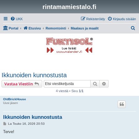
rintamamiestalo.fi
UKK
Rekisteröidy
Kirjaudu sisään
E
Portal
Etusivu
Remontointi
Maalaus ja maalit
t
s
i
Ikkunoiden kunnostusta
Etsi
Tarkennettu hak
Vastaa Viestiin
4 viestiä • Sivu
1
/
1
OldBrickHouse
Uusi jäsen
Ikkunoiden kunnostusta
V
La Touko 16, 2026 20:53
i
e
Terve!
s
t