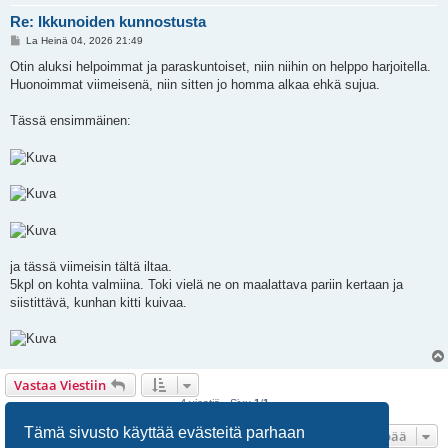
Re: Ikkunoiden kunnostusta
V
La Heinä 04, 2026 21:49
i
e
Otin aluksi helpoimmat ja paraskuntoiset, niin niihin on helppo harjoitella.
s
Huonoimmat viimeisenä, niin sitten jo homma alkaa ehkä sujua.
t
i
Tässä ensimmäinen:
ja tässä viimeisin tältä iltaa.
5kpl on kohta valmiina. Toki vielä ne on maalattava pariin kertaan ja
siistittävä, kunhan kitti kuivaa.
Vastaa Viestiin
4 viestiä • Sivu
1
/
1
Tämä sivusto käyttää evästeitä parhaan
Hyppää