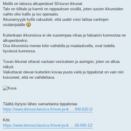
i
Meillä on talossa alkuperäiset 50-luvun ikkunat.
Talo on tiilitalo ja karmit on rappauksen sisällä, joten uusien ikkunoiden
vaihto olisi kallis ja iso operaatio.
Ikkunamyyjät kyllä vakuutteli, että uudet voisi laittaa vanhojen
sisään/päälle
Kuitenkaan ikkunoissa ei ole suurempaa vikaa ja haluaisin kunnostaa ne
alkuperäiseksi.
Osa ikkunoista menee kitin vaihdolla ja maalauksella, ovat todella
hyvässä kunnossa.
Tuvan ikkunat ottavat vastaan vesisateen ja auringon, joten se alkaa
näkyä.
Vaikuttavat olevan kuitenkin kovaa puuta vielä ja tippalistat on vain niin
kuivuneet, että ne vaihdettava.
Täältä löytyisi lähes samanlaista tippalistaa:
https://www.domusclassica.fi/ovet-ja-ik ... 840-620-2/
Kitti
https://www.domusclassica.fi/ovet-ja-ik ... 60-045-12/