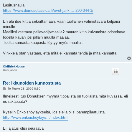
Lasitusnaula
https://www.domusclassica.fi/ovet-ja-ik ... 290-044-1/
En ala itse kittiä sekoittamaan, vaan tuollainen valmistavara kelpaisi
minulle.
Maaliksi otettava pellavaöljymaalia? muuten kitin kuivumista odoteltava
todella kauan jos jollain muulla maalaa.
Tuolta samasta kaupasta löytyy myös maalia..
Vinkkejä otan vastaan, että mitä ei kannata tehdä ja mitä kannatta.
OldBrickHouse
Uusi jäsen
Re: Ikkunoiden kunnostusta
V
To Touko 28, 2026 8:30
i
e
Ilmeisesti tuo Domuksen myymä tippalista on tuollaista mitä kuvassa, eli
s
ns räkäpuuta?
t
i
Kyselin Erikoishöyläykseltä, jos siellä olisi parempilaatuista.
http://www.erikoishoylays.fi/index.html
Eli ajatus olisi seuraava