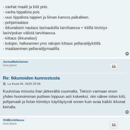
- vanhat maalit ja kitit pois
- vanha tippalista pois
- uusi tippalista tappien ja liiman kanssa paikalleen.
- pohjamaalaus
- ikkunalasin naulaus lasinauloilla tarvittaessa + kitillä tiivistys
lasin/pokan välistä tarvittaessa
- kittaus (ikkunalasi)
- kolojen, halkeamien yms rakojen kittaus pellavaöljykitillä
- maalaaminen pellavaöljymaalilla
JormaMakelainen
Uusi jäsen
Re: Ikkunoiden kunnostusta
V
La Kesä 06, 2026 20:06
i
e
Kuulostaa minusta ihan järkevältä suunnalta. Tekisin varmaan ensin
s
yhden huonoimman puitteen loppuun asti kokeeksi, niin näkee miten kitti,
t
i
pohjamaali ja listan kiinnitys käyttäytyvät ennen kuin avaa kaikki ikkunat
kerralla.
OldBrickHouse
Uusi jäsen