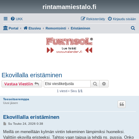
rintamamiestalo.fi
UKK
Rekisteröidy
Kirjaudu sisään
E
Portal
Etusivu
Remontointi
Eristäminen
t
s
i
Ekovillalla eristäminen
Etsi
Tarkennettu hak
Vastaa Viestiin
1 viesti • Sivu
1
/
1
Teeseitseremppa
Uusi jäsen
Ekovillalla eristäminen
V
Su Touko 24, 2026 0:38
i
e
Meillä on meneillään kylmän vintin tekeminen lämpimiksi huoneiksi.
s
Valittiin ekovilla eristeeksi. Tahtoo vaan taipua ja tehdä ns. pussia. Onko
t