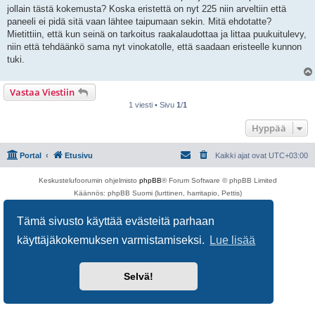
i
jollain tästä kokemusta? Koska eristettä on nyt 225 niin arveltiin että
paneeli ei pidä sitä vaan lähtee taipumaan sekin. Mitä ehdotatte?
Mietittiin, että kun seinä on tarkoitus raakalaudottaa ja littaa puukuitulevy,
niin että tehdäänkö sama nyt vinokatolle, että saadaan eristeelle kunnon
tuki.
Vastaa Viestiin
1 viesti • Sivu
1
/
1
Hyppää
Portal
Etusivu
Kaikki ajat ovat
UTC+03:00
Keskustelufoorumin ohjelmisto
phpBB
® Forum Software © phpBB Limited
Käännös: phpBB Suomi (lurttinen, harritapio, Pettis)
Yksityisyys
|
Ehdot
Tämä sivusto käyttää evästeitä parhaan
käyttäjäkokemuksen varmistamiseksi.
Lue lisää
Selvä!