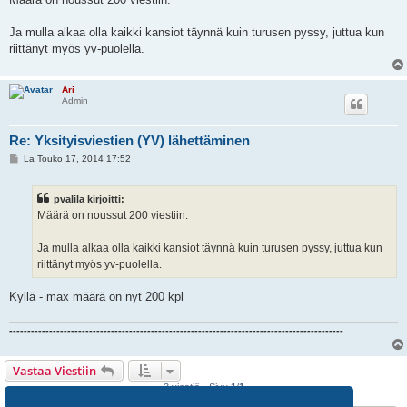
s
t
i
Ja mulla alkaa olla kaikki kansiot täynnä kuin turusen pyssy, juttua kun
riittänyt myös yv-puolella.
Ari
Admin
Re: Yksityisviestien (YV) lähettäminen
V
La Touko 17, 2014 17:52
i
e
s
pvalila kirjoitti:
t
i
Määrä on noussut 200 viestiin.
Ja mulla alkaa olla kaikki kansiot täynnä kuin turusen pyssy, juttua kun
riittänyt myös yv-puolella.
Kyllä - max määrä on nyt 200 kpl
--------------------------------------------------------------------------------------------
Vastaa Viestiin
3 viestiä • Sivu
1
/
1