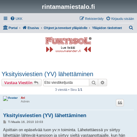
rintamamiestalo.fi
UKK
Rekisteröidy
Kirjaudu sisään
E
Portal
Etusivu
Ohjeet ja terveiset ylläpidolle
Ylläpidon tiedotteet
t
s
i
Yksityisviestien (YV) lähettäminen
Etsi
Tarkennettu hak
Vastaa Viestiin
3 viestiä • Sivu
1
/
1
Ari
Admin
Yksityisviestien (YV) lähettäminen
V
Ti Maalis 16, 2010 10:03
i
e
Ajoittain on epäselvää tuon yv:n toiminta. Lähetettäessä yv siirtyy
s
lähettäjän lähtevät-kansioon ja siirtyy sieltä vastaanottajalle, kun hän
t