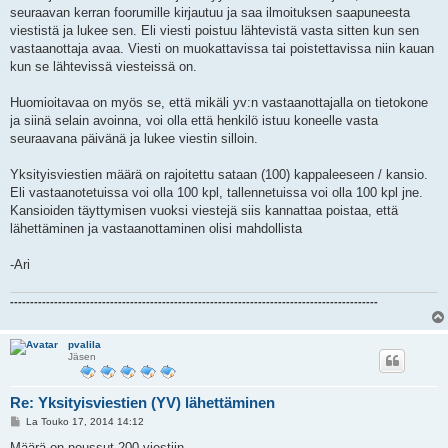
i
seuraavan kerran foorumille kirjautuu ja saa ilmoituksen saapuneesta
viestistä ja lukee sen. Eli viesti poistuu lähtevistä vasta sitten kun sen
vastaanottaja avaa. Viesti on muokattavissa tai poistettavissa niin kauan
kun se lähtevissä viesteissä on.
Huomioitavaa on myös se, että mikäli yv:n vastaanottajalla on tietokone
ja siinä selain avoinna, voi olla että henkilö istuu koneelle vasta
seuraavana päivänä ja lukee viestin silloin.
Yksityisviestien määrä on rajoitettu sataan (100) kappaleeseen / kansio.
Eli vastaanotetuissa voi olla 100 kpl, tallennetuissa voi olla 100 kpl jne.
Kansioiden täyttymisen vuoksi viestejä siis kannattaa poistaa, että
lähettäminen ja vastaanottaminen olisi mahdollista
-Ari
--------------------------------------------------------------------------------------------
pvalila
Jäsen
Re: Yksityisviestien (YV) lähettäminen
V
La Touko 17, 2014 14:12
i
e
Määrä on noussut 200 viestiin.