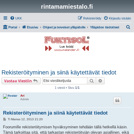
rintamamiestalo.fi
UKK
Rekisteröidy
Kirjaudu sisään
E
Portal
Etusivu
Ohjeet ja terveiset ylläpidolle
Ylläpidon tiedotteet
t
s
i
Rekisteröityminen ja siinä käytettävät tiedot
Etsi
Tarkennettu hak
Vastaa Viestiin
1 viesti • Sivu
1
/
1
Ari
Admin
Rekisteröityminen ja siinä käytettävät tiedot
V
Ti Marras 12, 2013 21:20
i
e
Foorumille rekisteröitymisen hyväksyminen tehdään tällä hetkellä käsin.
s
Tämä tarkoittaa sitä, että tarkastan rekisteröityjän olevan asiallinen, eikä
t