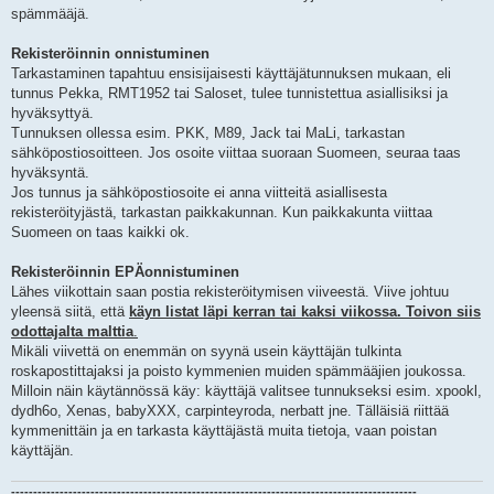
i
spämmääjä.
Rekisteröinnin onnistuminen
Tarkastaminen tapahtuu ensisijaisesti käyttäjätunnuksen mukaan, eli
tunnus Pekka, RMT1952 tai Saloset, tulee tunnistettua asiallisiksi ja
hyväksyttyä.
Tunnuksen ollessa esim. PKK, M89, Jack tai MaLi, tarkastan
sähköpostiosoitteen. Jos osoite viittaa suoraan Suomeen, seuraa taas
hyväksyntä.
Jos tunnus ja sähköpostiosoite ei anna viitteitä asiallisesta
rekisteröityjästä, tarkastan paikkakunnan. Kun paikkakunta viittaa
Suomeen on taas kaikki ok.
Rekisteröinnin EPÄonnistuminen
Lähes viikottain saan postia rekisteröitymisen viiveestä. Viive johtuu
yleensä siitä, että
käyn listat läpi kerran tai kaksi viikossa. Toivon siis
odottajalta malttia
.
Mikäli viivettä on enemmän on syynä usein käyttäjän tulkinta
roskapostittajaksi ja poisto kymmenien muiden spämmääjien joukossa.
Milloin näin käytännössä käy: käyttäjä valitsee tunnukseksi esim. xpookl,
dydh6o, Xenas, babyXXX, carpinteyroda, nerbatt jne. Tälläisiä riittää
kymmenittäin ja en tarkasta käyttäjästä muita tietoja, vaan poistan
käyttäjän.
--------------------------------------------------------------------------------------------