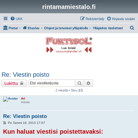
rintamamiestalo.fi
UKK
Rekisteröidy
Kirjaudu sisään
E
Portal
Etusivu
Ohjeet ja terveiset ylläpidolle
Ylläpidon tiedotteet
t
s
i
Re: Viestin poisto
Etsi
Tarkennettu haku
Lukittu
2 viestiä • Sivu
1
/
1
Ari
Admin
Re: Viestin poisto
V
Pe Tammi 18, 2013 17:07
i
Kun haluat viestisi poistettavaksi:
e
s
t