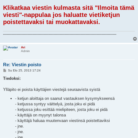
i
Klikatkaa viestin kulmasta sitä "Ilmoita tämä
viesti"-nappulaa jos haluatte vietiketjun
poistettavaksi tai muokattavaksi.
--------------------------------------------------------------------------------------------
Ari
Admin
Re: Viestin poisto
V
Su Elo 25, 2013 17:24
i
e
Tiedoksi:
s
t
i
Ylläpito ei poista käyttäjien viestejä seuraavista syistä
- ketjun aloittaja on saanut vastauksen kysymykseensä
- ketjussa syntyy väittelyä, josta joku ei pidä
- ketjussa joku esittää mielipiteen, josta joku ei pidä
- käyttäjä on myynyt talonsa
- käyttäjä haluaa muutenvaan viestinsä poistettaviksi
- jne.
- jne.
- jne.