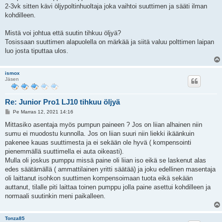
i
2-3vk sitten kävi öljypoltinhuoltaja joka vaihtoi suuttimen ja sääti ilman
kohdilleen.
Mistä voi johtua että suutin tihkuu öljyä?
Tosissaan suuttimen alapuolella on märkää ja siitä valuu polttimen laipan
luo josta tiputtaa ulos.
ismox
Jäsen
Re: Junior Pro1 LJ10 tihkuu öljyä
V
Pe Marras 12, 2021 14:16
i
e
Mittasiko asentaja myös pumpun paineen ? Jos on liian alhainen niin
s
sumu ei muodostu kunnolla. Jos on liian suuri niin liekki ikäänkuin
t
i
pakenee kauas suuttimesta ja ei sekään ole hyvä ( kompensointi
pienemmällä suuttimella ei auta oikeasti).
Mulla oli joskus pumppu missä paine oli liian iso eikä se laskenut alas
edes säätämällä ( ammattilainen yritti säätää) ja joku edellinen masentaja
oli laittanut isohkon suuttimen kompensoimaan tuota eikä sekään
auttanut, tilalle piti laittaa toinen pumppu jolla paine asettui kohdilleen ja
normaali suutinkin meni paikalleen.
Tonza85