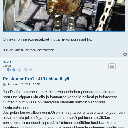
Onneksi on sähkövastukset mutta myös pörssisähkö...
-En tee virheitä, ne teen tekemättäkin...
Rak10
Jäsen
Re: Junior Pro1 LJ10 tihkuu öljyä
V
Su Joulu 12, 2021 20:56
i
e
Juu Danfosin pumpuissa ei ole kehäsuodatinta päätykopan alla vaan
s
patruuna laipparuuvin alla ja kannattaa käsitellä hellästi puhdistaessa.
t
i
Suntecin pumpuissa on päädyssä suodatin samoin vanhoissa
Fuelmasterissa.
Jos poltin kusee alleen esim.Oilon niin syitä voi olla useita eli öljypumpun
akselin stefa jolloin öljyä löytyy lattialta sekä polttimen sisältäkin
pohjakopasta runsaasti jopa sähköliittimen sisältäkin lorahtaa. Mikäki
suuttimen päässä on tippa pari ja ei pahasti kastele palopäätä sisältä syy