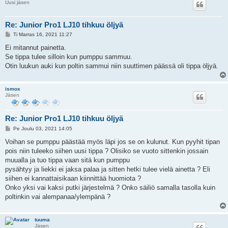
Uusi jäsen
Re: Junior Pro1 LJ10 tihkuu öljyä
V
Ti Marras 16, 2021 11:27
i
e
Ei mitannut painetta.
s
Se tippa tulee silloin kun pumppu sammuu.
t
i
Otin luukun auki kun poltin sammui niin suuttimen päässä oli tippa öljyä.
ismox
Jäsen
Re: Junior Pro1 LJ10 tihkuu öljyä
V
Pe Joulu 03, 2021 14:05
i
e
Voihan se pumppu päästää myös läpi jos se on kulunut. Kun pyyhit tipan
s
pois niin tuleeko siihen uusi tippa ? Olisiko se vuoto sittenkin jossain
t
i
muualla ja tuo tippa vaan sitä kun pumppu
pysähtyy ja liekki ei jaksa palaa ja sitten hetki tulee vielä ainetta ? Eli
siihen ei kannattaisikaan kiinnittää huomiota ?
Onko yksi vai kaksi putki järjestelmä ? Onko säiliö samalla tasolla kuin
poltinkin vai alempanaa/ylempänä ?
tuuma
Jäsen