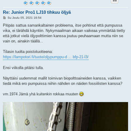
Re: Junior Pro1 LJ10 tihkuu öljyä
V
Su Joulu 05, 2021 16:54
i
e
Pitipäs sattua samankaltainen probleema, itse pohtinut että pumpussa
s
vika, ei tärähdä käyntiin. Nykymaailman aikaan vaikeaa ymmärtää tietty
t
i
että jotkut vielä öljypolttimien kanssa joutuu peuhaamaan mutta niin se
vain on, ainakin täällä...
Tilasin tuolta poistotuotteena:
https://lampotori.fi/tuote/oljypumppu-d ... bfp-21-l3/
Ensi viikolla pitäisi tulla.
Näyttäisi uudemmat mallit toimivan biopolttoaineiden kanssa, vaikken
tiedä mikä ero pumpuissa niihin nähden on näiden fossiilisten kanssa?
vm.1974 Jämä yhä kuitenkin rokkaa muuten