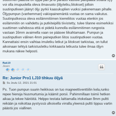
voi olla imupuolella oleva ilmavuoto (öljyletku,liitokset) jolloin
suutinputkeen jäänyt öljy pyrkii kaasukuplien vuoksi pakenemaan pihalle.
Öljypumpun (vanhemman) vakiopainemäntä vuotaa on sama vaikutus.
Suutinputkessa oleva esilämmitiimen kierreliitos vuotaa etenkin jos
esilämmitin on vaihdettu ja putkiteipillä tiivistetty, tulee tilanne esimerkiksi
suuttimen vaihdossa että ei pidetä kunnolla esilämmitimen rungosta
vastaan 16mm avaimella vaan se pääsee liikahtamaan. Pumpun ja
suutinputken välinen 4mm paineputken liitos suutinputkeen vuotaa.
Kannattaisi ensin vaihtaa imuletku letkut ja liitokset tarkistaa, on tullut
aikoinaan tehtyä tarkistusletku kirkkaasta letkusta tulee ilmaa öljyn
mukana näkee helposti.
Rak10
Jäsen
Re: Junior Pro1 LJ10 tihkuu öljyä
V
Su Joulu 12, 2021 21:01
i
e
Ps. Tuon pumpun suurin heikkous on tuo magneettiventtiilin kela,runko
s
repee hienoja hiusmurtumia ja käämit porsii. Pahimmillaan toimii hetken
t
i
aikaa ja tekee häiriöitä. Helppo testata laittamalla irtokelaan 8mm pultti
reikään ja roikottaa pystyssä ulkoisella virralla,yleensä pultti tippuu vartin
päästä jos viallinen.