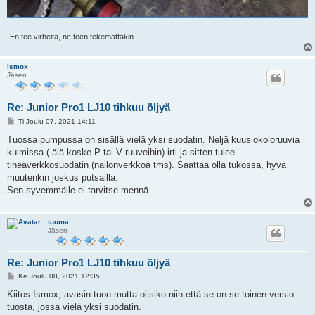
-En tee virheitä, ne teen tekemättäkin...
ismox
Jäsen
Re: Junior Pro1 LJ10 tihkuu öljyä
V
Ti Joulu 07, 2021 14:11
i
e
Tuossa pumpussa on sisällä vielä yksi suodatin. Neljä kuusiokoloruuvia
s
kulmissa ( älä koske P tai V ruuveihin) irti ja sitten tulee
t
i
tiheäverkkosuodatin (nailonverkkoa tms). Saattaa olla tukossa, hyvä
muutenkin joskus putsailla.
Sen syvemmälle ei tarvitse mennä.
tuuma
Jäsen
Re: Junior Pro1 LJ10 tihkuu öljyä
V
Ke Joulu 08, 2021 12:35
i
e
Kiitos Ismox, avasin tuon mutta olisiko niin että se on se toinen versio
s
tuosta, jossa vielä yksi suodatin.
t