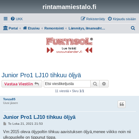
rintamamiestalo.fi
UKK
Rekisteröidy
Kirjaudu sisään
E
Portal
Etusivu
Remontointi
Lämmitys, ilmanvaihto, putket ja sähkö
t
s
i
Junior Pro1 LJ10 tihkuu öljyä
Etsi
Tarkennettu hak
Vastaa Viestiin
11 viestiä • Sivu
1
/
1
Tonza85
Uusi jäsen
Junior Pro1 LJ10 tihkuu öljyä
V
To Loka 21, 2021 21:53
i
e
Vm:2015 oleva öljypoltin tihkuu aavistuksen öljyä,menee viikko noin nii
s
ulkopuolelle on tippunut tippa.
t