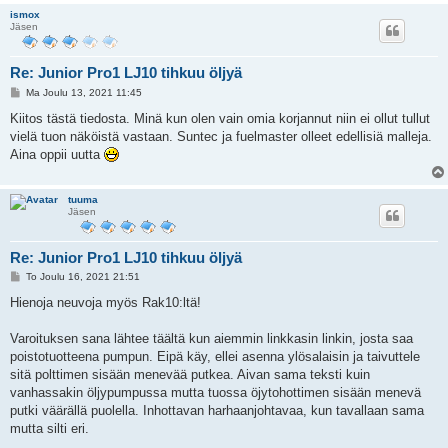
ismox
Jäsen
Re: Junior Pro1 LJ10 tihkuu öljyä
V
Ma Joulu 13, 2021 11:45
i
e
Kiitos tästä tiedosta. Minä kun olen vain omia korjannut niin ei ollut tullut
s
vielä tuon näköistä vastaan. Suntec ja fuelmaster olleet edellisiä malleja.
t
i
Aina oppii uutta
tuuma
Jäsen
Re: Junior Pro1 LJ10 tihkuu öljyä
V
To Joulu 16, 2021 21:51
i
e
Hienoja neuvoja myös Rak10:ltä!
s
t
i
Varoituksen sana lähtee täältä kun aiemmin linkkasin linkin, josta saa
poistotuotteena pumpun. Eipä käy, ellei asenna ylösalaisin ja taivuttele
sitä polttimen sisään menevää putkea. Aivan sama teksti kuin
vanhassakin öljypumpussa mutta tuossa öjytohottimen sisään menevä
putki väärällä puolella. Inhottavan harhaanjohtavaa, kun tavallaan sama
mutta silti eri.