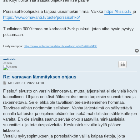
sähköyhtiöiltä saa säätää ohjauksen itse päälle
t
i
Pörssisähköohjauksia tarjoaa useampikin firma. Vaikka
https://fissio.fi/
ja
https://www.omavahti.fi/tuote/porssisahko/
Tuollainen 3000litraaa on karkeasti 3vrk puskuri, joten aika hyvin pystyy
pelaamaan.
Eristysremppa:
http://www.rintamamiestalo.fi/viewtopic.php?f=9&t=8430
autiotalo
Jäsen
Re: varaavan lämmityksen ohjaus
V
Ma Loka 31, 2022 14:10
i
e
Fissio.fi sivusto on varsin kiinnostava, mutta järjestelmä ei ole vielä kovin
s
kaupallinen. Ohjaus on käsittääkseni itse omiin tarpeisiin suunniteltava ja
t
i
rakennettava. Se ei ehkä ole tavallisen tee-se-itsemiehen hommaa.
Tarvitsee vähän nörtimmän sellaisen. Vanha järjestelmä on säilytettävä
rinnalla laitteisto- ja ohjelmistohäiriöitten sekä mahdollisten sähkökatkojen
varalta. En ole sivuilta saanut selvää onko saatavilla minkäänlaisia
suunnittelu- ja toteutuspalveluita. Keskustelusivuilta kyllä pääsee
liikkeelle.
Vertailu nykysopimuksen ja pörssisähkön välillä kaipaa tietoja, joita