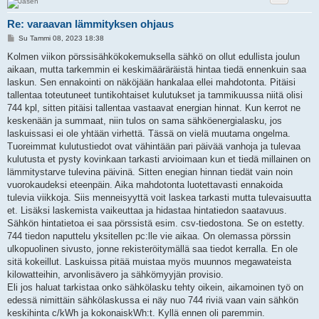
Re: varaavan lämmityksen ohjaus
V
Su Tammi 08, 2023 18:38
i
e
Kolmen viikon pörssisähkökokemuksella sähkö on ollut edullista joulun
s
aikaan, mutta tarkemmin ei keskimääräräistä hintaa tiedä ennenkuin saa
t
i
laskun. Sen ennakointi on näköjään hankalaa ellei mahdotonta. Pitäisi
tallentaa toteutuneet tuntikohtaiset kulutukset ja tammikuussa niitä olisi
744 kpl, sitten pitäisi tallentaa vastaavat energian hinnat. Kun kerrot ne
keskenään ja summaat, niin tulos on sama sähköenergialasku, jos
laskuissasi ei ole yhtään virhettä. Tässä on vielä muutama ongelma.
Tuoreimmat kulutustiedot ovat vähintään pari päivää vanhoja ja tulevaa
kulutusta et pysty kovinkaan tarkasti arvioimaan kun et tiedä millainen on
lämmitystarve tulevina päivinä. Sitten enegian hinnan tiedät vain noin
vuorokaudeksi eteenpäin. Aika mahdotonta luotettavasti ennakoida
tulevia viikkoja. Siis menneisyyttä voit laskea tarkasti mutta tulevaisuutta
et. Lisäksi laskemista vaikeuttaa ja hidastaa hintatiedon saatavuus.
Sähkön hintatietoa ei saa pörssistä esim. csv-tiedostona. Se on estetty.
744 tiedon naputtelu yksitellen pc:lle vie aikaa. On olemassa pörssin
ulkopuolinen sivusto, jonne rekisteröitymällä saa tiedot kerralla. En ole
sitä kokeillut. Laskuissa pitää muistaa myös muunnos megawateista
kilowatteihin, arvonlisävero ja sähkömyyjän provisio.
Eli jos haluat tarkistaa onko sähkölasku tehty oikein, aikamoinen työ on
edessä nimittäin sähkölaskussa ei näy nuo 744 riviä vaan vain sähkön
keskihinta c/kWh ja kokonaiskWh:t. Kyllä ennen oli paremmin.