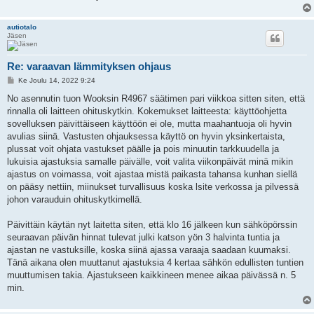
autiotalo
Jäsen
Re: varaavan lämmityksen ohjaus
V
Ke Joulu 14, 2022 9:24
i
e
No asennutin tuon Wooksin R4967 säätimen pari viikkoa sitten siten, että
s
rinnalla oli laitteen ohituskytkin. Kokemukset laitteesta: käyttöohjetta
t
i
sovelluksen päivittäiseen käyttöön ei ole, mutta maahantuoja oli hyvin
avulias siinä. Vastusten ohjauksessa käyttö on hyvin yksinkertaista,
plussat voit ohjata vastukset päälle ja pois minuutin tarkkuudella ja
lukuisia ajastuksia samalle päivälle, voit valita viikonpäivät minä mikin
ajastus on voimassa, voit ajastaa mistä paikasta tahansa kunhan siellä
on pääsy nettiin, miinukset turvallisuus koska lsite verkossa ja pilvessä
johon varauduin ohituskytkimellä.
Päivittäin käytän nyt laitetta siten, että klo 16 jälkeen kun sähköpörssin
seuraavan päivän hinnat tulevat julki katson yön 3 halvinta tuntia ja
ajastan ne vastuksille, koska siinä ajassa varaaja saadaan kuumaksi.
Tänä aikana olen muuttanut ajastuksia 4 kertaa sähkön edullisten tuntien
muuttumisen takia. Ajastukseen kaikkineen menee aikaa päivässä n. 5
min.