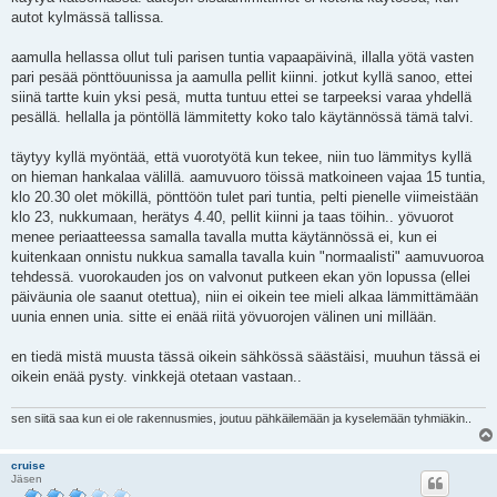
autot kylmässä tallissa.
aamulla hellassa ollut tuli parisen tuntia vapaapäivinä, illalla yötä vasten
pari pesää pönttöuunissa ja aamulla pellit kiinni. jotkut kyllä sanoo, ettei
siinä tartte kuin yksi pesä, mutta tuntuu ettei se tarpeeksi varaa yhdellä
pesällä. hellalla ja pöntöllä lämmitetty koko talo käytännössä tämä talvi.
täytyy kyllä myöntää, että vuorotyötä kun tekee, niin tuo lämmitys kyllä
on hieman hankalaa välillä. aamuvuoro töissä matkoineen vajaa 15 tuntia,
klo 20.30 olet mökillä, pönttöön tulet pari tuntia, pelti pienelle viimeistään
klo 23, nukkumaan, herätys 4.40, pellit kiinni ja taas töihin.. yövuorot
menee periaatteessa samalla tavalla mutta käytännössä ei, kun ei
kuitenkaan onnistu nukkua samalla tavalla kuin "normaalisti" aamuvuoroa
tehdessä. vuorokauden jos on valvonut putkeen ekan yön lopussa (ellei
päiväunia ole saanut otettua), niin ei oikein tee mieli alkaa lämmittämään
uunia ennen unia. sitte ei enää riitä yövuorojen välinen uni millään.
en tiedä mistä muusta tässä oikein sähkössä säästäisi, muuhun tässä ei
oikein enää pysty. vinkkejä otetaan vastaan..
sen siitä saa kun ei ole rakennusmies, joutuu pähkäilemään ja kyselemään tyhmiäkin..
cruise
Jäsen