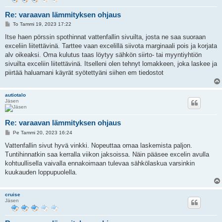
Re: varaavan lämmityksen ohjaus
V
To Tammi 19, 2023 17:22
i
e
Itse haen pörssin spothinnat vattenfallin sivuilta, josta ne saa suoraan
s
exceliin liitettävinä. Tarttee vaan excelillä siivota marginaali pois ja korjata
t
i
alv oikeaksi. Oma kulutus taas löytyy sähkön siirto- tai myyntiyhtiön
sivuilta exceliin liitettävinä. Itselleni olen tehnyt lomakkeen, joka laskee ja
piirtää haluamani käyrät syötettyäni siihen em tiedostot
autiotalo
Jäsen
Re: varaavan lämmityksen ohjaus
V
Pe Tammi 20, 2023 16:24
i
e
Vattenfallin sivut hyvä vinkki. Nopeuttaa omaa laskemista paljon.
s
Tuntihinnatkin saa kerralla viikon jaksoissa. Näin pääsee excelin avulla
t
i
kohtuullisella vaivalla ennakoimaan tulevaa sähkölaskua varsinkin
kuukauden loppupuolella.
cruise
Jäsen