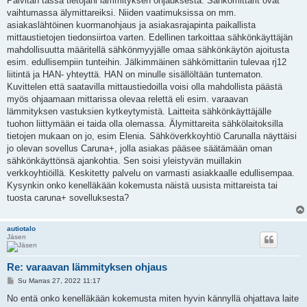
Päivitän tässä tietojani lämmityksen ohjauksesta. Sähkömittarit ovat
s
vaihtumassa älymittareiksi. Niiden vaatimuksissa on mm.
t
i
asiakaslähtöinen kuormanohjaus ja asiakasrajapinta paikallista
mittaustietojen tiedonsiirtoa varten. Edellinen tarkoittaa sähkönkäyttäjän
mahdollisuutta määritellä sähkönmyyjälle omaa sähkönkäytön ajoitusta
esim. edullisempiin tunteihin. Jälkimmäinen sähkömittariin tulevaa rj12
liitintä ja HAN- yhteyttä. HAN on minulle sisällöltään tuntematon.
Kuvittelen että saatavilla mittaustiedoilla voisi olla mahdollista päästä
myös ohjaamaan mittarissa olevaa relettä eli esim. varaavan
lämmityksen vastuksien kytkeytymistä. Laitteita sähkönkäyttäjälle
tuohon liittymään ei taida olla olemassa. Älymittareita sähkölaitoksilla
tietojen mukaan on jo, esim Elenia. Sähköverkkoyhtiö Carunalla näyttäisi
jo olevan sovellus Caruna+, jolla asiakas pääsee säätämään oman
sähkönkäyttönsä ajankohtia. Sen soisi yleistyvän muillakin
verkkoyhtiöillä. Keskitetty palvelu on varmasti asiakkaalle edullisempaa.
Kysynkin onko kenelläkään kokemusta näistä uusista mittareista tai
tuosta caruna+ sovelluksesta?
autiotalo
Jäsen
Re: varaavan lämmityksen ohjaus
V
Su Marras 27, 2022 11:17
i
e
No entä onko kenelläkään kokemusta miten hyvin kännyllä ohjattava laite
s