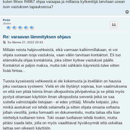
kuten Woox R4967 ohjaa varaajaa ja millaisia kytkentöjä tarvitaan usean
t
i
ison vastuksen tapauksessa?
Keijo
Jäsen
Re: varaavan lämmityksen ohjaus
V
Su Marras 27, 2022 20:43
i
e
Millään noista halpisvehkeistä, eikä varmaan kalliimmillakaan, ei voi
s
ohjata suoraan isoja vastuksia, vaan väliin tarvitaan kontaktori. Eli tuo
t
i
etämokkula ohjaa kontaktoria, joka sitten kytkee vastukset päälle.
Kontaktori ei paljon maksa, mutta toki sähkärin käynnistä tulee sitten
lisää hintaa...
Tuosta kyseisestä vehkeestä ei ole kokemusta ja itselläkin on haussa
joku vastaava systeemi. Vielä en ole löytänyt sopivaa, kun vaatimuksena
on että sen pitää toimia ilman ulkopuolista pilvipalvelua ja se pitää myös
pystyä ottamaan käyttöön ilman ulkopuolista serveriä (eikä se saa
soitella valmistajalle tietojaan - ei edes yrittää). Minulle kelpaisi, joku
minkä asetukset voi tehdä selaimella ja sitten ohjata omasta softasta
jollain viestillä, jonka formaatti on dokumentoitu, mutta taitaa olla liian
nörtteilyä tuollainen toive. Toki osaan tuollaisen tehdä itsekin, mutta
pitäisi saada laite, jolla on myös vaadittavat hyväksynnät että uskaltaa
laittaa sen oikeasti käyttöön.