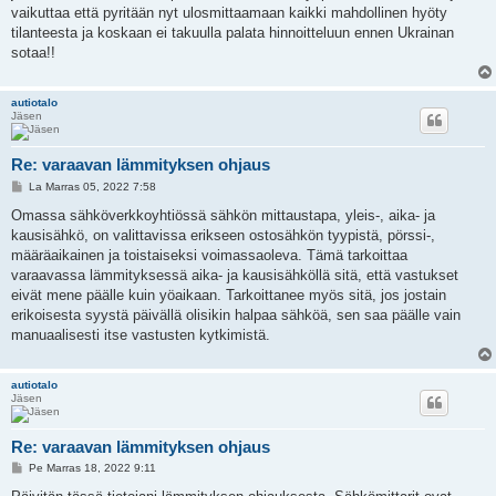
vaikuttaa että pyritään nyt ulosmittaamaan kaikki mahdollinen hyöty
tilanteesta ja koskaan ei takuulla palata hinnoitteluun ennen Ukrainan
sotaa!!
autiotalo
Jäsen
Re: varaavan lämmityksen ohjaus
V
La Marras 05, 2022 7:58
i
e
Omassa sähköverkkoyhtiössä sähkön mittaustapa, yleis-, aika- ja
s
kausisähkö, on valittavissa erikseen ostosähkön tyypistä, pörssi-,
t
i
määräaikainen ja toistaiseksi voimassaoleva. Tämä tarkoittaa
varaavassa lämmityksessä aika- ja kausisähköllä sitä, että vastukset
eivät mene päälle kuin yöaikaan. Tarkoittanee myös sitä, jos jostain
erikoisesta syystä päivällä olisikin halpaa sähköä, sen saa päälle vain
manuaalisesti itse vastusten kytkimistä.
autiotalo
Jäsen
Re: varaavan lämmityksen ohjaus
V
Pe Marras 18, 2022 9:11
i
e