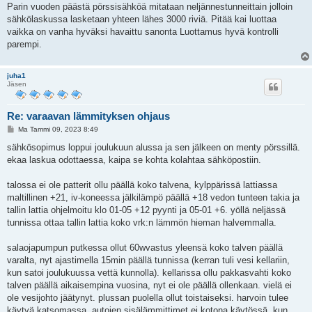
Parin vuoden päästä pörssisähköä mitataan neljännestunneittain jolloin
sähkölaskussa lasketaan yhteen lähes 3000 riviä. Pitää kai luottaa
vaikka on vanha hyväksi havaittu sanonta Luottamus hyvä kontrolli
parempi.
juha1
Jäsen
Re: varaavan lämmityksen ohjaus
V
Ma Tammi 09, 2023 8:49
i
e
sähkösopimus loppui joulukuun alussa ja sen jälkeen on menty pörssillä.
s
ekaa laskua odottaessa, kaipa se kohta kolahtaa sähköpostiin.
t
i
talossa ei ole patterit ollu päällä koko talvena, kylppärissä lattiassa
maltillinen +21, iv-koneessa jälkilämpö päällä +18 vedon tunteen takia ja
tallin lattia ohjelmoitu klo 01-05 +12 pyynti ja 05-01 +6. yöllä neljässä
tunnissa ottaa tallin lattia koko vrk:n lämmön hieman halvemmalla.
salaojapumpun putkessa ollut 60wvastus yleensä koko talven päällä
varalta, nyt ajastimella 15min päällä tunnissa (kerran tuli vesi kellariin,
kun satoi joulukuussa vettä kunnolla). kellarissa ollu pakkasvahti koko
talven päällä aikaisempina vuosina, nyt ei ole päällä ollenkaan. vielä ei
ole vesijohto jäätynyt. plussan puolella ollut toistaiseksi. harvoin tulee
käytyä katsomassa. autojen sisälämmittimet ei kotona käytössä, kun