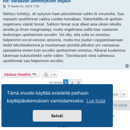
Re: varaavan lämmityksen ohjaus
V
Ti Tammi 31, 2023 7:53
i
e
Nehitys kehittyy, eli nykyisin haen pörssihinnat sahko.tk sivustolta. Saa
s
nopeasti spottihinnat vaikka vuoden kerrallaan. Vattenfallilla oli ajoittain
t
i
ongelmana väärät hinnat. Sahkon hinnat ovat olleet aina oikein oikeilla
alveilla ja ilman marginaaleja, mutta ongelmana siellä taas saatavien
tiedostojen upottaminen exceliin. Voi olla, että sulla se onnistuu
helpommin excel-versiosi ansiosta, mutta itse joudun copypeistaamaan
tiedot tekstitiedostona ja muuttamaan pisteitä pilkuiksi ym vastaavaa
operaatiota ennen kuin exceliin upottaminen onnistuu. Alkavat kuulemma
lukemaan kulutustiedot vartin välein. Toivottavasti siinä vaiheessa
spottihinnat saa helpommin exceliin.
Vastaa Viestiin
1
2
Seuraava
18 viestiä
Tämä sivusto käyttää evästeitä parhaan
Hyppää
käyttäjäkokemuksen varmistamiseksi.
Lue lisää
Portal
Etusivu
Kaikki ajat ovat
UTC+03:00
Selvä!
Keskustelufoorumin ohjelmisto
phpBB
® Forum Software © phpBB Limited
Käännös: phpBB Suomi (lurttinen, harritapio, Pettis)
Yksityisyys
|
Ehdot