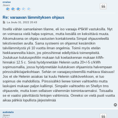
cruise
Jäsen
Re: varaavan lämmityksen ohjaus
V
La Joulu 31, 2022 20:43
i
e
Itsellä vähän samanlainen tilanne, eli iso varaaja 4*6kW vastuksilla. Nyt
s
on voimassa vielä halpa sopimus, mutta kesällä on keksittävä muuta.
t
i
Aikomuksena on ohjata vastusten kontaktoreita Simpal ohjausreleellä
tekstiviestien avulla. Sama systeemi on ohjannut kesämökin
talvilämmitystä yli 10 vuotta ilman ongelmia. Toimii myös etelän
hiekkarannoilta käsin, jos pörssihinnat edellyttävä toimenpiteitä.
Joulukuun kulutusprofiilin mukaan tuli koelaskennan mukaan kWh-
hinnaksi 12.5 c. Siinä hyödynnetään Helenin uutta 20+/-5 c/kWh
sopimusmallia, jossa hyödynnetään kulutuksen ohjaamista halvempaan
pörssisähköajankohtaan. Sehän on varaajasysteemillä mahtava tilaisuus!
Jos et ole Helenin asiakas tai kuulu Helenin sähköverkkoon, ei tuo
sopimus ole mahdollista. Pörssisähkö lienee toinen vaihtoehto mutta
laskujeni mukaan paljon kalliimpi. Simpalin vaihtoehto on Shellyn tms
ohjausrele, mutta koen sellaisen vähemmän toimintavarmaksi. Toisaalta
se ei vaatisi päivittäistä hintojen vahtimista. Onneksi on vielä puoli vuotta
aikaa pähkiä lopullista järjestelmää
autiotalo
Jäsen