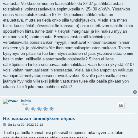
s
vastusta. Verkkosopimus on kausisähkö klo 22-07 ja sähköä ostan
t
i
toistaiseksi voimassaolevalla sopimuksella n. 25- 30 c/kWh. Yösähkön
osuus vuosikulutuksesta n.87 %. Digitaalinen sähkömittari on
etäluettava, mutta en tiedä onko sillä tuntiohjauskin. Mietin sitä miten
toimii kausisähkö pörssisähkön kanssa: a) onko ostettavan sähkön hinta
spotsähkön hinta tunneittain + tietysti marginaali ja kk maksu myyjän
mukaan vai b) jotain muuta. Energiaviraston sähkönhintojen
vertailusivuilla pörssisähkön myyjät ilmoittavat kiinteännäköisen hinnan
erikseen yö- ja päiväsähkölle ihan normaalisopimusten mukaan. Toinen
kysymys on pitäisikö tuo lämmitysvastusten ohjaus yö/päivä ottaa omiin
käsiin esim. erillisellä ajastettavalla ohjaimella? Siihen ei liene
sähköpörssin hintoja seuraavaa automatiikkaa, vaan tuota nykyistä 22-07
voisi vähän manuaalisesti hienosäätää. Vielä jää ulkolämpötilan vaikutus
varaajan lämmitystarpeeseen arvioitavaksi. Kovalla pakkasella se voi
jäähtyä hyvinkin viileäksi jolloin vastusten tulee olla päällä pitkään yön
aikana. Liekö joku muu pohtinut näitä?
lmfmis
Jäsen
Re: varaavan lämmityksen ohjaus
V
Su Loka 30, 2022 12:12
i
e
Tuolla patterilla kannattaisi pörssisähösopimus aika hyvin. Joiltakin
s