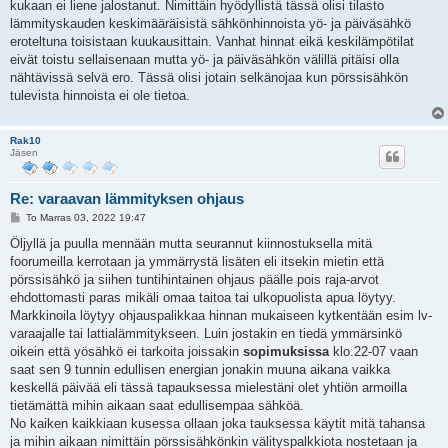
kukaan ei liene jalostanut. Nimittäin hyödyllistä tässä olisi tilasto
lämmityskauden keskimääräisistä sähkönhinnoista yö- ja päiväsähkö
eroteltuna toisistaan kuukausittain. Vanhat hinnat eikä keskilämpötilat
eivät toistu sellaisenaan mutta yö- ja päiväsähkön välillä pitäisi olla
nähtävissä selvä ero. Tässä olisi jotain selkänojaa kun pörssisähkön
tulevista hinnoista ei ole tietoa.
Rak10
Jäsen
Re: varaavan lämmityksen ohjaus
V
To Marras 03, 2022 19:47
i
e
Öljyllä ja puulla mennään mutta seurannut kiinnostuksella mitä
s
foorumeilla kerrotaan ja ymmärrystä lisäten eli itsekin mietin että
t
i
pörssisähkö ja siihen tuntihintainen ohjaus päälle pois raja-arvot
ehdottomasti paras mikäli omaa taitoa tai ulkopuolista apua löytyy.
Markkinoila löytyy ohjauspalikkaa hinnan mukaiseen kytkentään esim lv-
varaajalle tai lattialämmitykseen. Luin jostakin en tiedä ymmärsinkö
oikein että yösähkö ei tarkoita joissakin
sopimuksissa
klo.22-07 vaan
saat sen 9 tunnin edullisen energian jonakin muuna aikana vaikka
keskellä päivää eli tässä tapauksessa mielestäni olet yhtiön armoilla
tietämättä mihin aikaan saat edullisempaa sähköä.
No kaiken kaikkiaan kusessa ollaan joka tauksessa käytit mitä tahansa
ja mihin aikaan nimittäin pörssisähkönkin välityspalkkiota nostetaan ja