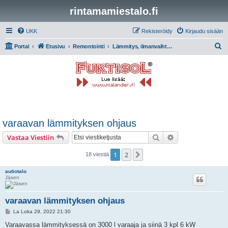
rintamamiestalo.fi
UKK
Rekisteröidy
Kirjaudu sisään
E
Portal
Etusivu
Remontointi
Lämmitys, ilmanvaihto, putket ja sähkö
t
s
i
varaavan lämmityksen ohjaus
Etsi
Tarkennettu hak
Vastaa Viestiin
1
2
Seuraava
18 viestiä
autiotalo
Jäsen
varaavan lämmityksen ohjaus
V
La Loka 29, 2022 21:30
i
e
Varaavassa lämmityksessä on 3000 l varaaja ja siinä 3 kpl 6 kW