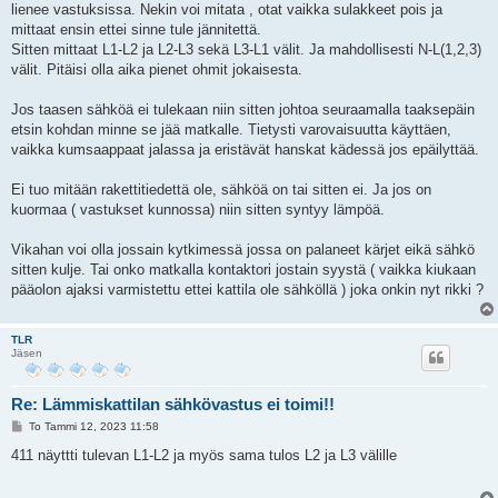
lienee vastuksissa. Nekin voi mitata , otat vaikka sulakkeet pois ja
t
i
mittaat ensin ettei sinne tule jännitettä.
Sitten mittaat L1-L2 ja L2-L3 sekä L3-L1 välit. Ja mahdollisesti N-L(1,2,3)
välit. Pitäisi olla aika pienet ohmit jokaisesta.
Jos taasen sähköä ei tulekaan niin sitten johtoa seuraamalla taaksepäin
etsin kohdan minne se jää matkalle. Tietysti varovaisuutta käyttäen,
vaikka kumsaappaat jalassa ja eristävät hanskat kädessä jos epäilyttää.
Ei tuo mitään rakettitiedettä ole, sähköä on tai sitten ei. Ja jos on
kuormaa ( vastukset kunnossa) niin sitten syntyy lämpöä.
Vikahan voi olla jossain kytkimessä jossa on palaneet kärjet eikä sähkö
sitten kulje. Tai onko matkalla kontaktori jostain syystä ( vaikka kiukaan
pääolon ajaksi varmistettu ettei kattila ole sähköllä ) joka onkin nyt rikki ?
TLR
Jäsen
Re: Lämmiskattilan sähkövastus ei toimi!!
V
To Tammi 12, 2023 11:58
i
e
411 näyttti tulevan L1-L2 ja myös sama tulos L2 ja L3 välille
s
t
i