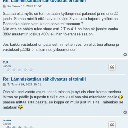
Re: Lämmiskattilan sähkövastus ei toimi!!
V
Ke Tammi 18, 2023 20:52
i
e
Saattaa olla myös se termostaatin kytkinpinnat palaneet ja ne ei enää
s
johda. Samaa mieltä että harvoin kaikki 3 vastusta hajoaisi yhtäaikaa.
t
i
Pääseekö niiden vastuksien päivä mittaamaan ?
Niin että se sähkö tulee sinne asti ? Tuo 411 on ihan ok jännite vanha
380v muutettiin joskus 400v eli ihan toleransseissa on.
Jos kaikki vastukset on palaneet niin sitten vesi on ollut tosi alhana ja
vastukset päällä -> silloin nuo ylikuumeneen.
TLR
Jäsen
Re: Lämmiskattilan sähkövastus ei toimi!!
V
To Tammi 19, 2023 20:01
i
e
Oon siis pari vuotta asunu tässä talossa ja nyt ois ekan kerran tarvinnu
s
laittaa se päälle ja rupesin tutkii tuota ku ei saa sitä mitenkään päälle
t
i
pääsee mittaa siitä päästä, se koppa on mulla just irti siitä.. mitenkäs se
mitataan
ismox
Jäsen