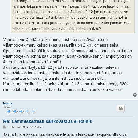
lämpökytkin ois sellanen että sitäkun painaa ni se jäis pohjaa ja sit jos
lämmön takia menis päälle ni se ”nousis ylös” mut joo ei tapahu mitää..
mut just ku laitoin tuon viestin missä oli ne L1 L2 jne ni onko se nyt se
mistä kuuluu mittailla? Siitäkun lähtee just kahteen suuntaan johot ni
onko väliä et laittaako punasen ylempää tai alempaa? Vai pitääkö tehä
sillee et punanen siihe virtakynästä ja musta runkoo?
Varmista vielä että olet kuitannut just sen sähkövastuksen
ylilämpökytkimen, kaksoiskattilassa niitä on 2 kpl. omansa sekä
öljypolttimelle että sähkövastukselle. (Omassa kattilassani öljypolttimen
ylilämpökytkin ponnahtaa ulospäin ja sähkövastuksen ylilämpökytkin on
4mm reiän takana oleva "silmä")
Jännite pitäisi löytyä L1, L2 ja L3 navoista, siitä kattilaan tulevan
voimavirtajohdon ekasta liitoskohdasta. Ja varmista että mittari on
vaihtovirta asennossa ja jännite riittävän isolla asennolla.
Kun mittaat väliltä L1-L2 sekä väliltä L2-L3 ja molemmista löytyy 380v.
niin tiedät että ainakin mittaus kohtaan saakka tulee kaikki vaiheet.
ismox
Jäsen
Re: Lämmiskattilan sähkövastus ei toimi!!
V
Ti Tammi 10, 2023 14:23
i
e
Jos ja kun tuonne tulee sähköä niin ellei sittenkään lämpene niin vika
s