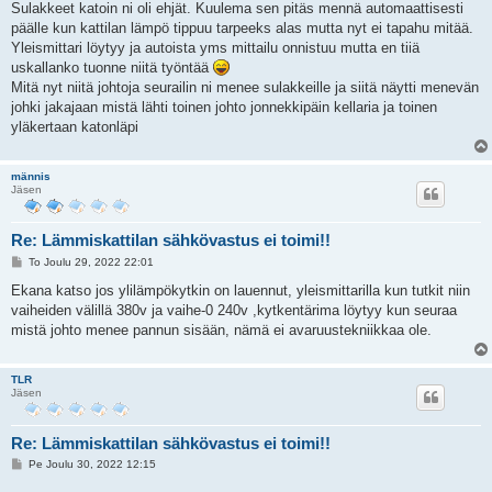
e
Sulakkeet katoin ni oli ehjät. Kuulema sen pitäs mennä automaattisesti
s
päälle kun kattilan lämpö tippuu tarpeeks alas mutta nyt ei tapahu mitää.
t
i
Yleismittari löytyy ja autoista yms mittailu onnistuu mutta en tiiä
uskallanko tuonne niitä työntää
Mitä nyt niitä johtoja seurailin ni menee sulakkeille ja siitä näytti menevän
johki jakajaan mistä lähti toinen johto jonnekkipäin kellaria ja toinen
yläkertaan katonläpi
männis
Jäsen
Re: Lämmiskattilan sähkövastus ei toimi!!
V
To Joulu 29, 2022 22:01
i
e
Ekana katso jos ylilämpökytkin on lauennut, yleismittarilla kun tutkit niin
s
vaiheiden välillä 380v ja vaihe-0 240v ,kytkentärima löytyy kun seuraa
t
i
mistä johto menee pannun sisään, nämä ei avaruustekniikkaa ole.
TLR
Jäsen
Re: Lämmiskattilan sähkövastus ei toimi!!
V
Pe Joulu 30, 2022 12:15
i
e