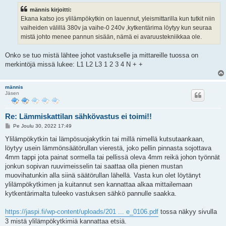
s
männis kirjoitti:
t
i
Ekana katso jos ylilämpökytkin on lauennut, yleismittarilla kun tutkit niin
vaiheiden välillä 380v ja vaihe-0 240v ,kytkentärima löytyy kun seuraa
mistä johto menee pannun sisään, nämä ei avaruustekniikkaa ole.
Onko se tuo mistä lähtee johot vastukselle ja mittareille tuossa on
merkintöjä missä lukee: L1 L2 L3 1 2 3 4 N + +
männis
Jäsen
Re: Lämmiskattilan sähkövastus ei toimi!!
V
Pe Joulu 30, 2022 17:49
i
e
Ylilämpökytkin tai lämpösuojakytkin tai millä nimellä kutsutaankaan,
s
löytyy usein lämmönsäätörullan vierestä, joko pellin pinnasta sojottava
t
i
4mm tappi jota painat sormella tai pellissä oleva 4mm reikä johon työnnät
jonkun sopivan ruuvimeisselin tai saattaa olla pienen mustan
muovihatunkin alla siinä säätörullan lähellä. Vasta kun olet löytänyt
ylilämpökytkimen ja kuitannut sen kannattaa alkaa mittailemaan
kytkentärimalta tuleeko vastuksen sähkö pannulle saakka.
https://jaspi.fi/wp-content/uploads/201 ... e_0106.pdf
tossa näkyy sivulla
3 mistä ylilämpökytkimiä kannattaa etsiä.