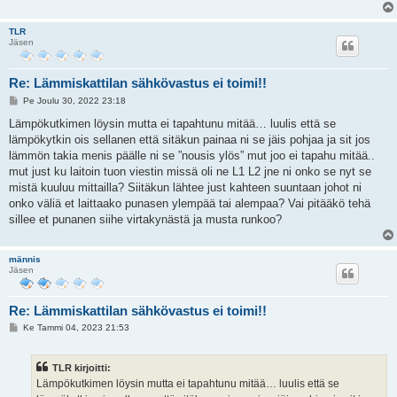
TLR
Jäsen
Re: Lämmiskattilan sähkövastus ei toimi!!
V
Pe Joulu 30, 2022 23:18
i
e
Lämpökutkimen löysin mutta ei tapahtunu mitää… luulis että se
s
lämpökytkin ois sellanen että sitäkun painaa ni se jäis pohjaa ja sit jos
t
i
lämmön takia menis päälle ni se ”nousis ylös” mut joo ei tapahu mitää..
mut just ku laitoin tuon viestin missä oli ne L1 L2 jne ni onko se nyt se
mistä kuuluu mittailla? Siitäkun lähtee just kahteen suuntaan johot ni
onko väliä et laittaako punasen ylempää tai alempaa? Vai pitääkö tehä
sillee et punanen siihe virtakynästä ja musta runkoo?
männis
Jäsen
Re: Lämmiskattilan sähkövastus ei toimi!!
V
Ke Tammi 04, 2023 21:53
i
e
s
TLR kirjoitti:
t
i
Lämpökutkimen löysin mutta ei tapahtunu mitää… luulis että se