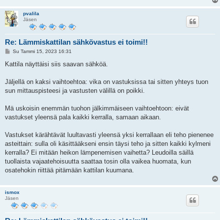
pvalila
Jäsen
Re: Lämmiskattilan sähkövastus ei toimi!!
V
Su Tammi 15, 2023 16:31
i
e
Kattila näyttäisi siis saavan sähköä.
s
t
i
Jäljellä on kaksi vaihtoehtoa: vika on vastuksissa tai sitten yhteys tuon
sun mittauspisteesi ja vastusten välillä on poikki.
Mä uskoisin enemmän tuohon jälkimmäiseen vaihtoehtoon: eivät
vastukset yleensä pala kaikki kerralla, samaan aikaan.
Vastukset kärähtävät luultavasti yleensä yksi kerrallaan eli teho pienenee
asteittain: sulla oli käsittääkseni ensin täysi teho ja sitten kaikki kylmeni
kerralla? Ei mitään heikon lämpenemisen vaihetta? Leudoilla säillä
tuollaista vajaatehoisuutta saattaa tosin olla vaikea huomata, kun
osatehokin riittää pitämään kattilan kuumana.
ismox
Jäsen