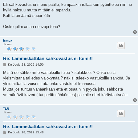
i
Eli sähkövastus ei mene päälle, kumpaakin rullaa kun pyörittelee niin ne
kyllä naksuu mutta mitään ei tapahdu.
Kattila on Jämä super 235
Oisko jollai antaa neuvoja toho?
ismox
Jäsen
Re: Lämmiskattilan sähkövastus ei toimi!!
V
Ke Joulu 28, 2022 14:50
i
e
Mistä se sähkö niille vastuksille tulee ? sulakkeet ? Onko sulla
s
yleismittaria tai edes valokynää ? näkisi tuleeko vastuksille sähköä. Ja
t
i
yleismittarilla voisi mitata onko vastukset kunnossa.
Mutta jos tuntuu vähäänkään että et osaa niin pyydä joku sähköstä
ymmärtävä kaveri ( tai peräti sähkömies) paikalle ettet käräytä itseäsi.
TLR
Jäsen
Re: Lämmiskattilan sähkövastus ei toimi!!
V
Ke Joulu 28, 2022 15:48
i