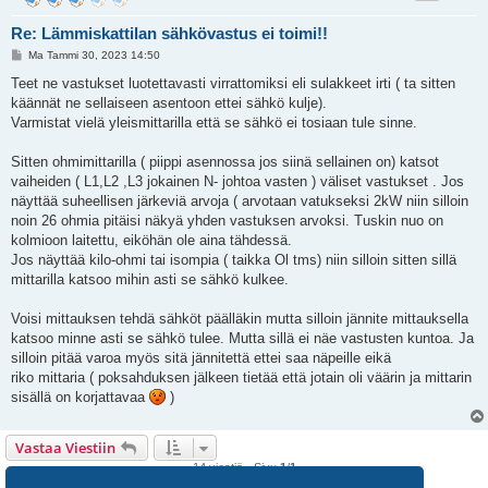
Re: Lämmiskattilan sähkövastus ei toimi!!
V
Ma Tammi 30, 2023 14:50
i
e
Teet ne vastukset luotettavasti virrattomiksi eli sulakkeet irti ( ta sitten
s
käännät ne sellaiseen asentoon ettei sähkö kulje).
t
i
Varmistat vielä yleismittarilla että se sähkö ei tosiaan tule sinne.
Sitten ohmimittarilla ( piippi asennossa jos siinä sellainen on) katsot
vaiheiden ( L1,L2 ,L3 jokainen N- johtoa vasten ) väliset vastukset . Jos
näyttää suheellisen järkeviä arvoja ( arvotaan vatukseksi 2kW niin silloin
noin 26 ohmia pitäisi näkyä yhden vastuksen arvoksi. Tuskin nuo on
kolmioon laitettu, eiköhän ole aina tähdessä.
Jos näyttää kilo-ohmi tai isompia ( taikka Ol tms) niin silloin sitten sillä
mittarilla katsoo mihin asti se sähkö kulkee.
Voisi mittauksen tehdä sähköt päälläkin mutta silloin jännite mittauksella
katsoo minne asti se sähkö tulee. Mutta sillä ei näe vastusten kuntoa. Ja
silloin pitää varoa myös sitä jännitettä ettei saa näpeille eikä
riko mittaria ( poksahduksen jälkeen tietää että jotain oli väärin ja mittarin
sisällä on korjattavaa
)
Vastaa Viestiin
14 viestiä • Sivu
1
/
1