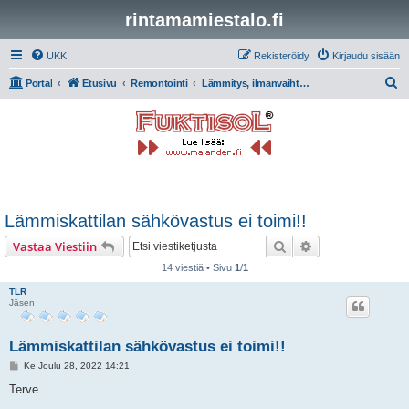
rintamamiestalo.fi
UKK
Rekisteröidy
Kirjaudu sisään
E
Portal
Etusivu
Remontointi
Lämmitys, ilmanvaihto, putket ja sähkö
t
s
i
Lämmiskattilan sähkövastus ei toimi!!
Etsi
Tarkennettu hak
Vastaa Viestiin
14 viestiä • Sivu
1
/
1
TLR
Jäsen
Lämmiskattilan sähkövastus ei toimi!!
V
Ke Joulu 28, 2022 14:21
i
e
Terve.
s
t