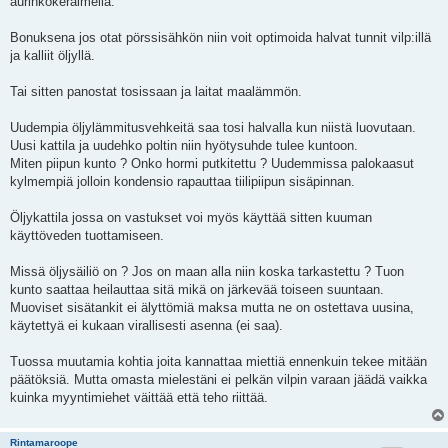
aurinkokeräimellä.
Bonuksena jos otat pörssisähkön niin voit optimoida halvat tunnit vilp:illä
ja kalliit öljyllä.
Tai sitten panostat tosissaan ja laitat maalämmön.
Uudempia öljylämmitusvehkeitä saa tosi halvalla kun niistä luovutaan.
Uusi kattila ja uudehko poltin niin hyötysuhde tulee kuntoon.
Miten piipun kunto ? Onko hormi putkitettu ? Uudemmissa palokaasut
kylmempiä jolloin kondensio rapauttaa tiilipiipun sisäpinnan.
Öljykattila jossa on vastukset voi myös käyttää sitten kuuman
käyttöveden tuottamiseen.
Missä öljysäiliö on ? Jos on maan alla niin koska tarkastettu ? Tuon
kunto saattaa heilauttaa sitä mikä on järkevää toiseen suuntaan.
Muoviset sisätankit ei älyttömiä maksa mutta ne on ostettava uusina,
käytettyä ei kukaan virallisesti asenna (ei saa).
Tuossa muutamia kohtia joita kannattaa miettiä ennenkuin tekee mitään
päätöksiä. Mutta omasta mielestäni ei pelkän vilpin varaan jäädä vaikka
kuinka myyntimiehet väittää että teho riittää.
Rintamaroope