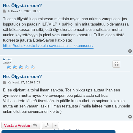
Re: Öljystä eroon?
V
Ti Kesä 16, 2026 10:08
i
e
Tuossa öljystä luopumisessa miettisin myös ihan arkista varapuolta: jos
s
lopputulos on pääosin ILP/VILP + sähkö, niin mitä tapahtuu pidemmässä
t
i
sähkökatkossa. Ei sillä, että öljy olisi automaattisesti ratkaisu, mutta
uunien käytettävyys ja pieni varautuminen korostuu. Tuli mieleen tästä
tuoreesta jutusta Etelä-Savon katkoista:
https://uutiskooste.fi/etela-savossa-la ... kkumiseen/
ismox
Jäsen
Re: Öljystä eroon?
V
Ke Kesä 17, 2026 9:53
i
e
Ei se öljykattila toimi ilman sähköä. Tosin pikku ups auttaa ihan sen
s
äymiseen mutta myös kiertovesipumppu pitää saada sähköä.
t
i
Voihan kierto lähteä itsestäänkin päälle kun putket on sopivan kokoisia
mutta en sen varaan laskisi ilman testausta ( mulla lähtee mutta alunperin
onkin ollut painovoimainen kierto ).
Vastaa Viestiin
8 viestiä • Sivu
1
/
1