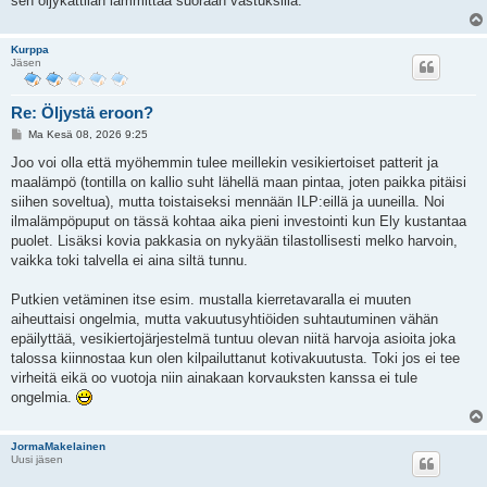
sen öljykattilan lämmittää suoraan vastuksilla.
Kurppa
Jäsen
Re: Öljystä eroon?
V
Ma Kesä 08, 2026 9:25
i
e
Joo voi olla että myöhemmin tulee meillekin vesikiertoiset patterit ja
s
maalämpö (tontilla on kallio suht lähellä maan pintaa, joten paikka pitäisi
t
i
siihen soveltua), mutta toistaiseksi mennään ILP:eillä ja uuneilla. Noi
ilmalämpöpuput on tässä kohtaa aika pieni investointi kun Ely kustantaa
puolet. Lisäksi kovia pakkasia on nykyään tilastollisesti melko harvoin,
vaikka toki talvella ei aina siltä tunnu.
Putkien vetäminen itse esim. mustalla kierretavaralla ei muuten
aiheuttaisi ongelmia, mutta vakuutusyhtiöiden suhtautuminen vähän
epäilyttää, vesikiertojärjestelmä tuntuu olevan niitä harvoja asioita joka
talossa kiinnostaa kun olen kilpailuttanut kotivakuutusta. Toki jos ei tee
virheitä eikä oo vuotoja niin ainakaan korvauksten kanssa ei tule
ongelmia.
JormaMakelainen
Uusi jäsen