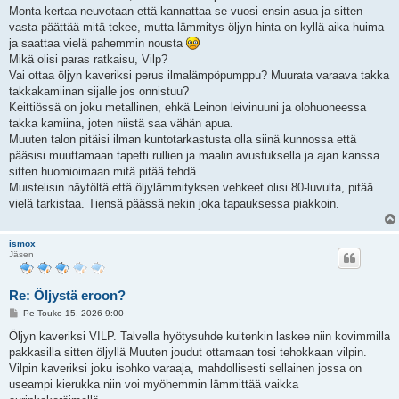
i
Monta kertaa neuvotaan että kannattaa se vuosi ensin asua ja sitten
vasta päättää mitä tekee, mutta lämmitys öljyn hinta on kyllä aika huima
ja saattaa vielä pahemmin nousta
Mikä olisi paras ratkaisu, Vilp?
Vai ottaa öljyn kaveriksi perus ilmalämpöpumppu? Muurata varaava takka
takkakamiinan sijalle jos onnistuu?
Keittiössä on joku metallinen, ehkä Leinon leivinuuni ja olohuoneessa
takka kamiina, joten niistä saa vähän apua.
Muuten talon pitäisi ilman kuntotarkastusta olla siinä kunnossa että
pääsisi muuttamaan tapetti rullien ja maalin avustuksella ja ajan kanssa
sitten huomioimaan mitä pitää tehdä.
Muistelisin näytöltä että öljylämmityksen vehkeet olisi 80-luvulta, pitää
vielä tarkistaa. Tiensä päässä nekin joka tapauksessa piakkoin.
ismox
Jäsen
Re: Öljystä eroon?
V
Pe Touko 15, 2026 9:00
i
e
Öljyn kaveriksi VILP. Talvella hyötysuhde kuitenkin laskee niin kovimmilla
s
pakkasilla sitten öljyllä Muuten joudut ottamaan tosi tehokkaan vilpin.
t
i
Vilpin kaveriksi joku isohko varaaja, mahdollisesti sellainen jossa on
useampi kierukka niin voi myöhemmin lämmittää vaikka