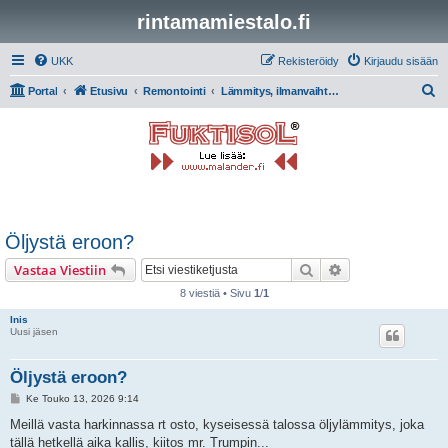
rintamamiestalo.fi
UKK
Rekisteröidy
Kirjaudu sisään
E
Portal
Etusivu
Remontointi
Lämmitys, ilmanvaihto, putket ja sähkö
t
s
i
Öljystä eroon?
Etsi
Tarkennettu hak
Vastaa Viestiin
8 viestiä • Sivu
1
/
1
Inis
Uusi jäsen
Öljystä eroon?
V
Ke Touko 13, 2026 9:14
i
e
Meillä vasta harkinnassa rt osto, kyseisessä talossa öljylämmitys, joka
s
tällä hetkellä aika kallis, kiitos mr. Trumpin...
t