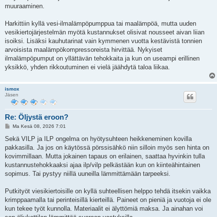
muuraaminen.
Harkittiin kyllä vesi-ilmalämpöpumppua tai maalämpöä, mutta uuden
vesikiertojärjestelmän myötä kustannukset olisivat nousseet aivan liian
isoiksi. Lisäksi kauhutarinat vain kymmenen vuotta kestävistä tonnien
arvoisista maalämpökompressoreista hirvittää. Nykyiset
ilmalämpöpumput on yllättävän tehokkaita ja kun on useampi erillinen
yksikkö, yhden rikkoutuminen ei vielä jäähdytä taloa liikaa.
ismox
Jäsen
Re: Öljystä eroon?
V
Ma Kesä 08, 2026 7:01
i
e
Sekä VILP ja ILP ongelma on hyötysuhteen heikkeneminen kovilla
s
pakkasilla. Ja jos on käytössä pörssisähkö niin silloin myös sen hinta on
t
i
kovimmillaan. Mutta jokainen tapaus on erilainen, saattaa hyvinkin tulla
kustannustehokkaaksi ajaa ilp/vilp pelkästään kun on kiinteähintainen
sopimus. Tai pystyy niillä uuneilla lämmittämään tarpeeksi.
Putkityöt viesikiertoisille on kyllä suhteellisen helppo tehdä itsekin vaikka
krimppaamalla tai perinteisillä kierteillä. Paineet on pieniä ja vuotoja ei ole
kun tekee työt kunnolla. Materiaalit ei älyttömiä maksa. Ja ainahan voi