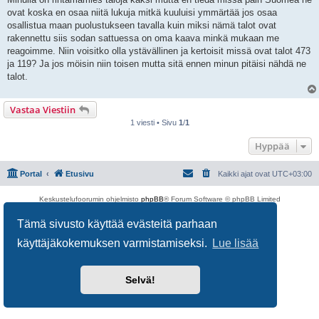
s
ovat koska en osaa niitä lukuja mitkä kuuluisi ymmärtää jos osaa
t
i
osallistua maan puolustukseen tavalla kuin miksi nämä talot ovat
rakennettu siis sodan sattuessa on oma kaava minkä mukaan me
reagoimme. Niin voisitko olla ystävällinen ja kertoisit missä ovat talot 473
ja 119? Ja jos möisin niin toisen mutta sitä ennen minun pitäisi nähdä ne
talot.
Vastaa Viestiin
1 viesti • Sivu
1
/
1
Hyppää
Portal
Etusivu
Kaikki ajat ovat
UTC+03:00
Keskustelufoorumin ohjelmisto
phpBB
® Forum Software © phpBB Limited
Käännös: phpBB Suomi (lurttinen, harritapio, Pettis)
Tämä sivusto käyttää evästeitä parhaan
Yksityisyys
|
Ehdot
käyttäjäkokemuksen varmistamiseksi.
Lue lisää
Selvä!