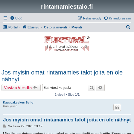
rintamamiestalo.fi
UKK
Rekisteröidy
Kirjaudu sisään
E
Portal
Etusivu
Osto ja myynti
Myynti
t
s
i
Jos myisin omat rintamamies talot joita en ole
nähnyt
Etsi
Tarkennettu hak
Vastaa Viestiin
1 viesti • Sivu
1
/
1
Kauppakeskus Sello
Uusi jäsen
Jos myisin omat rintamamies talot joita en ole nähnyt
V
Ma Kesä 22, 2026 23:12
i
e
Minulla on rintamamies taloja kaksi mutta en tiedä missä päin Suomea ne