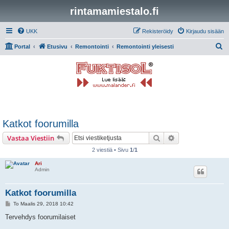
rintamamiestalo.fi
UKK
Rekisteröidy
Kirjaudu sisään
E
Portal
Etusivu
Remontointi
Remontointi yleisesti
t
s
i
Katkot foorumilla
Etsi
Tarkennettu hak
Vastaa Viestiin
2 viestiä • Sivu
1
/
1
Ari
Admin
Katkot foorumilla
V
To Maalis 29, 2018 10:42
i
e
Tervehdys foorumilaiset
s
t