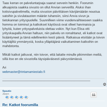
i
Taas kerran on palveluntarjoaja saanut serverin henkiin. Foorumin
alkuajoista saakka sivusto on ollut Anvian serverillä. Aluksi ihan
kotisivupalvelimella, mutta sivuston päivittäisen kävijämäärän noustua
satoihin ja sivulatausten määrän tuhansiin, siirsi Anvia sivun ja
tietokannan yrityspuolelle. Suunnilleen viime vuodenvaihteeseen saakka
homma on toiminut ja katkokset käytössä ovat olleet harvinaisia ja
lyhyitä, kuten yrityspalveluista olettaa voikin. Nyt kun Elisa otti
yrityskaupalla Anvian haltuun, niin palvelu on romahtanut, eli katkot ovat
lisääntyneet ja tämä edellinenkin kesti päiviä. Ratkaisua etsitään ja toivon
käyttäjiltä ymmärrystä, koska ylläpitäjänä vaikuttaminen katkoihin on
mahdotonta.
Mikäli katkot jatkuvat, niin toivon, että laitatte minulle pikimmiten meiliä,
sillä itse en ole sivustolla täysipäiväisesti päivystämässä.
Ari
webmaster@rintamamiestalo.fi
--------------------------------------------------------------------------------------------
Spautio
Jäsen
Re: Katkot foorumilla