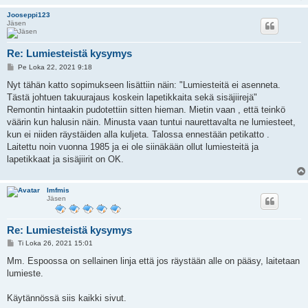
Jooseppi123
Jäsen
Re: Lumiesteistä kysymys
V
Pe Loka 22, 2021 9:18
i
e
Nyt tähän katto sopimukseen lisättiin näin: "Lumiesteitä ei asenneta.
s
Tästä johtuen takuurajaus koskein lapetikkaita sekä sisäjiirejä"
t
i
Remontin hintaakin pudotettiin sitten hieman. Mietin vaan , että teinkö
väärin kun halusin näin. Minusta vaan tuntui naurettavalta ne lumiesteet,
kun ei niiden räystäiden alla kuljeta. Talossa ennestään petikatto .
Laitettu noin vuonna 1985 ja ei ole siinäkään ollut lumiesteitä ja
lapetikkaat ja sisäjiirit on OK.
lmfmis
Jäsen
Re: Lumiesteistä kysymys
V
Ti Loka 26, 2021 15:01
i
e
Mm. Espoossa on sellainen linja että jos räystään alle on pääsy, laitetaan
s
lumieste.
t
i
Käytännössä siis kaikki sivut.