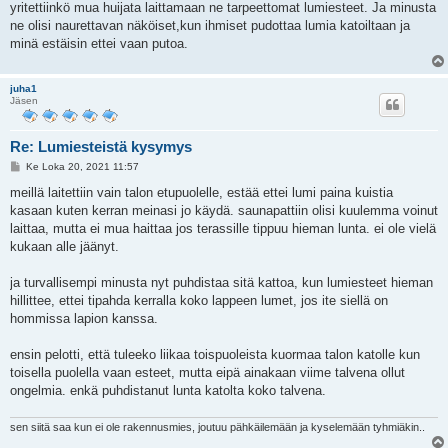
yritettiinkö mua huijata laittamaan ne tarpeettomat lumiesteet. Ja minusta
t
i
ne olisi naurettavan näköiset,kun ihmiset pudottaa lumia katoiltaan ja
minä estäisin ettei vaan putoa.
juha1
Jäsen
Re: Lumiesteistä kysymys
V
Ke Loka 20, 2021 11:57
i
e
meillä laitettiin vain talon etupuolelle, estää ettei lumi paina kuistia
s
kasaan kuten kerran meinasi jo käydä. saunapattiin olisi kuulemma voinut
t
i
laittaa, mutta ei mua haittaa jos terassille tippuu hieman lunta. ei ole vielä
kukaan alle jäänyt.
ja turvallisempi minusta nyt puhdistaa sitä kattoa, kun lumiesteet hieman
hillittee, ettei tipahda kerralla koko lappeen lumet, jos ite siellä on
hommissa lapion kanssa.
ensin pelotti, että tuleeko liikaa toispuoleista kuormaa talon katolle kun
toisella puolella vaan esteet, mutta eipä ainakaan viime talvena ollut
ongelmia. enkä puhdistanut lunta katolta koko talvena.
sen siitä saa kun ei ole rakennusmies, joutuu pähkäilemään ja kyselemään tyhmiäkin..