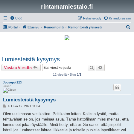
rintamamiestalo.fi
UKK
Rekisteröidy
Kirjaudu sisään
E
Portal
Etusivu
Remontointi
Remontointi yleisesti
t
s
i
Lumiesteistä kysymys
Etsi
Tarkennettu hak
Vastaa Viestiin
12 viestiä • Sivu
1
/
1
Jooseppi123
Jäsen
Lumiesteistä kysymys
V
Ti Loka 19, 2021 11:04
i
e
Olen uusimassa vesikattoa. Peltikaton laitan. Kallista lystiä, mutta
s
tehtävähän se on, jos meinaa asua. Tämä kattofilman mies meinas, että
t
i
lumiesteet joka räystäälle. Minä tietty, että ei. Se sanoi, että jiiripellit
kärsii jos lumimassat lähtee liikkeelle ja toisella puolella lapetikkaat voi