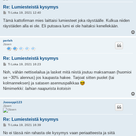
Re: Lumiesteistä kysymys
V
Ti Loka 19, 2021 12:40
i
e
Tämä kattofirman mies laittaisi lumiesteet joka räystäälle. Kulkua niiden
s
räystäiden alla ei ole. Eli putoava lumi ei ole haitaksi kenellekään.
t
i
perleh
Jäsen
Re: Lumiesteistä kysymys
V
Ti Loka 19, 2021 16:23
i
e
Noh, vähän nettiselailua ja lasket mitä niistä joutuu maksamaan (huomioi
s
se ~30% alennus) jos kaupasta hakee. Tarjoat sitten puolet (tai
t
i
kolmanneksen) ja satasen asennuspalkkaa
Nimimerkki:
laihian naapurista kotoisin
Jooseppi123
Jäsen
Re: Lumiesteistä kysymys
V
Ti Loka 19, 2021 16:39
i
e
No ei tässä niin rahasta ole kysymys vaan periaatteesta ja siitä
s