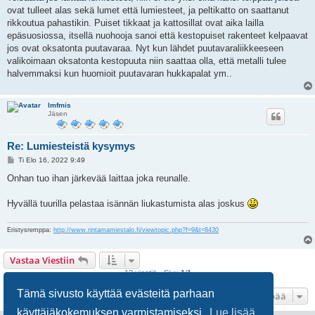
ovat tulleet alas sekä lumet että lumiesteet, ja peltikatto on saattanut
rikkoutua pahastikin. Puiset tikkaat ja kattosillat ovat aika lailla
epäsuosiossa, itsellä nuohooja sanoi että kestopuiset rakenteet kelpaavat
jos ovat oksatonta puutavaraa. Nyt kun lähdet puutavaraliikkeeseen
valikoimaan oksatonta kestopuuta niin saattaa olla, että metalli tulee
halvemmaksi kun huomioit puutavaran hukkapalat ym..
lmfmis
Jäsen
Re: Lumiesteistä kysymys
V
Ti Elo 16, 2022 9:49
i
e
Onhan tuo ihan järkevää laittaa joka reunalle.
s
t
i
Hyvällä tuurilla pelastaa isännän liukastumista alas joskus
Eristysremppa:
http://www.rintamamiestalo.fi/viewtopic.php?f=9&t=8430
Vastaa Viestiin
12 viestiä • Sivu
1
/
1
Tämä sivusto käyttää evästeitä parhaan
Hyppää
käyttäjäkokemuksen varmistamiseksi.
Lue lisää