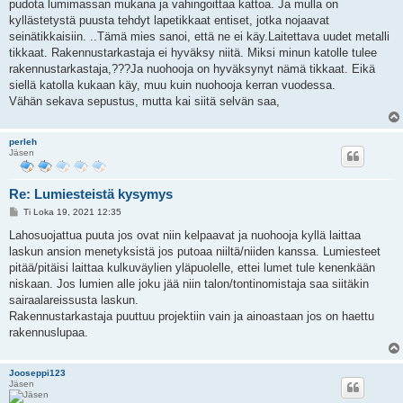
pudota lumimassan mukana ja vahingoittaa kattoa. Ja mulla on
kyllästetystä puusta tehdyt lapetikkaat entiset, jotka nojaavat
seinätikkaisiin. ..Tämä mies sanoi, että ne ei käy.Laitettava uudet metalli
tikkaat. Rakennustarkastaja ei hyväksy niitä. Miksi minun katolle tulee
rakennustarkastaja,???Ja nuohooja on hyväksynyt nämä tikkaat. Eikä
siellä katolla kukaan käy, muu kuin nuohooja kerran vuodessa.
Vähän sekava sepustus, mutta kai siitä selvän saa,
perleh
Jäsen
Re: Lumiesteistä kysymys
V
Ti Loka 19, 2021 12:35
i
e
Lahosuojattua puuta jos ovat niin kelpaavat ja nuohooja kyllä laittaa
s
laskun ansion menetyksistä jos putoaa niiltä/niiden kanssa. Lumiesteet
t
i
pitää/pitäisi laittaa kulkuväylien yläpuolelle, ettei lumet tule kenenkään
niskaan. Jos lumien alle joku jää niin talon/tontinomistaja saa siitäkin
sairaalareissusta laskun.
Rakennustarkastaja puuttuu projektiin vain ja ainoastaan jos on haettu
rakennuslupaa.
Jooseppi123
Jäsen