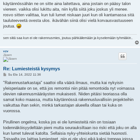
käytännössähän ne on sitte aina laitettava, aina jostain on pääsy talon
viereen. vaikka olisi lukittu aita, niin kyllä siitä joku joskus yli menee.
rosvo sitten valittaa, kun tuli lumet niskaan juuri kun oli kantamassa sitä
tauluteeveetä ovesta ulos. ikävähän siinä olisi vielä korvausvastuuseen
joutua.
sen siitä saa kun ei ole rakennusmies, joutuu pähkäilemään ja kyselemään tyhmiäkin..
vzv
Jäsen
Re: Lumiesteistä kysymys
V
Su Elo 14, 2022 11:36
i
e
"Rakennustarkastaja" saattoi olla väärä ilmaus, mutta kai nykyisin
s
yleisperiaate on se, että jos remontoi niin pitää remontoida nyt voimassa
t
i
olevien rakennusmääräysten mukaisesti. Niiden pitäisi teoriassa olla
samat koko maassa, mutta käytännössä rakennusluvallisiin projekteihin
vaikuttaa ihan sekin, minkä tarkastajan alueella ollaan tai kuka on
vuorossa.
Pirullinen ongelma, koska jos ei ole lumiesteitä niin on tosiaan
todennäköisyydeltään pieni mutta seurauksiltaan iso riski että joku on alla
kun lumet tulevat katolta. Sellaisia nyky-yhteiskunta sietää huonosti.
Toisaalta jos laittaa lumiesteet, niin ei ole yksi eikä kaksi torppaa joissa