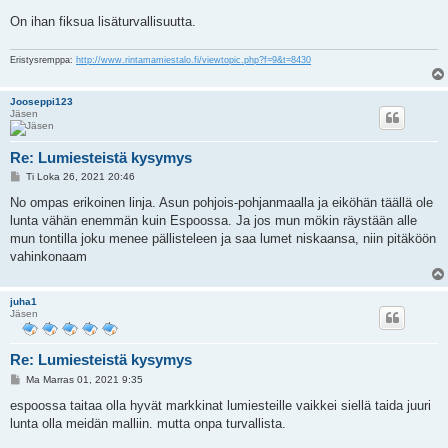
On ihan fiksua lisäturvallisuutta.
Eristysremppa:
http://www.rintamamiestalo.fi/viewtopic.php?f=9&t=8430
Jooseppi123
Jäsen
Re: Lumiesteistä kysymys
V
Ti Loka 26, 2021 20:46
i
e
No ompas erikoinen linja. Asun pohjois-pohjanmaalla ja eiköhän täällä ole
s
lunta vähän enemmän kuin Espoossa. Ja jos mun mökin räystään alle
t
i
mun tontilla joku menee pällisteleen ja saa lumet niskaansa, niin pitäköön
vahinkonaam
juha1
Jäsen
Re: Lumiesteistä kysymys
V
Ma Marras 01, 2021 9:35
i
e
espoossa taitaa olla hyvät markkinat lumiesteille vaikkei siellä taida juuri
s
lunta olla meidän malliin. mutta onpa turvallista.
t
i