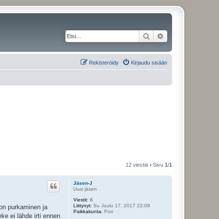
Etsi
Tarkennettu haku
Rekisteröidy
Kirjaudu sisään
12 viestiä • Sivu
1
/
1
Jäsen-J
Uusi jäsen
Viestit:
6
Liittynyt:
Su Joulu 17, 2017 22:08
on purkaminen ja
Paikkakunta:
Pori
ke ei lähde irti ennen