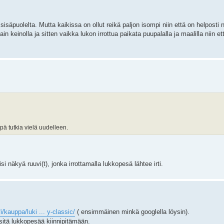
isäpuolelta. Mutta kaikissa on ollut reikä paljon isompi niin että on helposti 
in keinolla ja sitten vaikka lukon irrottua paikata puupalalla ja maalilla niin et
ypä tutkia vielä uudelleen.
si näkyä ruuvi(t), jonka irrottamalla lukkopesä lähtee irti.
i/kauppa/luki ... y-classic/
( ensimmäinen minkä googlella löysin).
sitä lukkopesää kiinnipitämään.