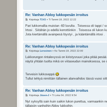
i
Re: Vanhan Abloy lukkopesän irroitus
V
Kirjoittaja
T1V2
»
Ti Tammi 18, 2022 12:22
i
e
Pari lukkomallia muistan -60 luvulta . Toisessa oli tappi / s
s
Irtosi . Siitähän jo edellä kerrottiinkin . Toisessa oli lukon k
t
i
Jota kiertämällä avainpesä löystyi , ja kääntämällä irtosi .
Re: Vanhan Abloy lukkopesän irroitus
V
Kirjoittaja
Lerssinen
»
Ke Tammi 19, 2022 22:00
i
e
Lukkorungon rintalevyssä on kiristysruuvi joka pitää pesää 
s
näytä yhtään tuolta mikä on viitaseudun mainoksessa, se 
t
i
Terveisin lukkoseppä
Tullut tehtyä nimittäin tällainen alanvaihdos tässä vuosi sit
Re: Vanhan Abloy lukkopesän irroitus
V
Kirjoittaja
Jäsen-J
»
Ti Loka 04, 2022 9:54
i
e
Nyt syksyllä sain kuin saikin lukon purettua, varmaankin ne
s
tällaisiin vanhoihin Abloy lukkoihin.
t