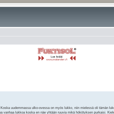
rkennettu haku
. Koska uudemmassa ulko-ovessa on myös lukko, niin mielessä oli tämän luk
ttua vanhaa lukkoa koska en näe yhtään ruuvia mikä hökötyksen purkaisi. Kiele