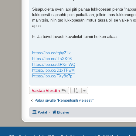
i
Sisäpuolelta oven läpi piti painaa lukkopesän pientä ”nappu
lukkopesä napsahti pois paikaltaan, jolloin taas lukkorung
mainitsin, niin tuo lukkopesän irrotus tässä oli se vaikein
apua.
E. Ja toivottavasti kuvalinkit toimii hetken aikaa.
https://ibb.co/tqhyZLk
https://ibb.co/tLsXK98
https://ibb.co/dtRKmWQ
https://ibb.co/D1xTPwM
https://ibb.co/FXy8x7p
Vastaa Viestiin
Palaa sivulle “Remontointi yleisesti”
Portal
Etusivu