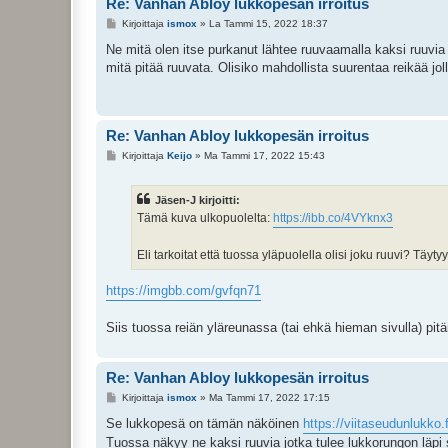
Re: Vanhan Abloy lukkopesän irroitus
V
Kirjoittaja
ismox
»
La Tammi 15, 2022 18:37
i
e
Ne mitä olen itse purkanut lähtee ruuvaamalla kaksi ruuvia s
s
mitä pitää ruuvata. Olisiko mahdollista suurentaa reikää jolla
t
i
Re: Vanhan Abloy lukkopesän irroitus
V
Kirjoittaja
Keijo
»
Ma Tammi 17, 2022 15:43
i
e
s
Jäsen-J kirjoitti:
t
i
Tämä kuva ulkopuolelta:
https://ibb.co/4VYknx3
Eli tarkoitat että tuossa yläpuolella olisi joku ruuvi? Täyty
https://imgbb.com/gvfqn71
Siis tuossa reiän yläreunassa (tai ehkä hieman sivulla) pitäi
Re: Vanhan Abloy lukkopesän irroitus
V
Kirjoittaja
ismox
»
Ma Tammi 17, 2022 17:15
i
e
Se lukkopesä on tämän näköinen
https://viitaseudunlukko.f
s
Tuossa näkyy ne kaksi ruuvia jotka tulee lukkorungon läpi 
t