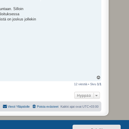
untaan. Silloin
aloituksessa
stä on joskus jollekin
Y
l
12 viestiä • Sivu
1
/
1
ö
s
Hyppää
Viesti Ylläpidolle
Poista evästeet
Kaikki ajat ovat
UTC+03:00