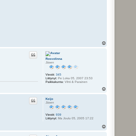
Y
l
ö
s
Rosvolinna
Jäsen
Viestit:
345
Liittynyt:
Pe Loka 05, 2007 23:53
Paikkakunta:
Vihti & Parainen
Y
l
ö
Keijo
s
Jäsen
Viestit:
939
Liittynyt:
Ma Joulu 05, 2005 17:22
Y
l
ö