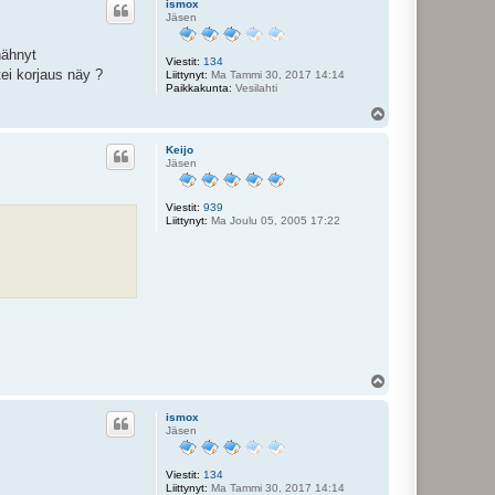
ismox
s
Jäsen
nähnyt
Viestit:
134
tei korjaus näy ?
Liittynyt:
Ma Tammi 30, 2017 14:14
Paikkakunta:
Vesilahti
Y
l
ö
Keijo
s
Jäsen
Viestit:
939
Liittynyt:
Ma Joulu 05, 2005 17:22
Y
l
ö
ismox
s
Jäsen
Viestit:
134
Liittynyt:
Ma Tammi 30, 2017 14:14