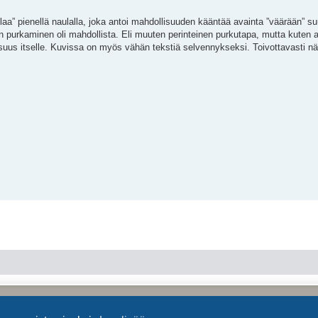
laa” pienellä naulalla, joka antoi mahdollisuuden kääntää avainta ”väärään” su
on purkaminen oli mahdollista. Eli muuten perinteinen purkutapa, mutta kuten 
 osuus itselle. Kuvissa on myös vähän tekstiä selvennykseksi. Toivottavasti näi
Keskustelufoorumin ohjelmisto
phpBB
® Forum Software © phpBB Limited
Käännös: phpBB Suomi (lurttinen, harritapio, Pettis)