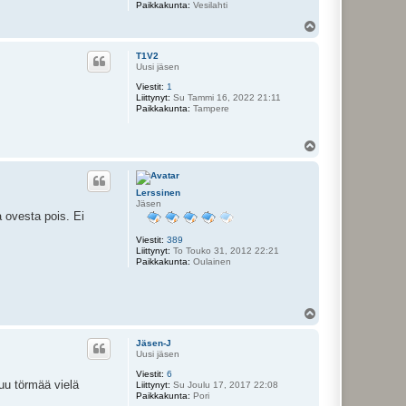
Paikkakunta:
Vesilahti
Y
l
ö
T1V2
s
Uusi jäsen
Viestit:
1
Liittynyt:
Su Tammi 16, 2022 21:11
Paikkakunta:
Tampere
Y
l
ö
s
Lerssinen
Jäsen
a ovesta pois. Ei
Viestit:
389
Liittynyt:
To Touko 31, 2012 22:21
Paikkakunta:
Oulainen
Y
l
ö
Jäsen-J
s
Uusi jäsen
Viestit:
6
muu törmää vielä
Liittynyt:
Su Joulu 17, 2017 22:08
Paikkakunta:
Pori