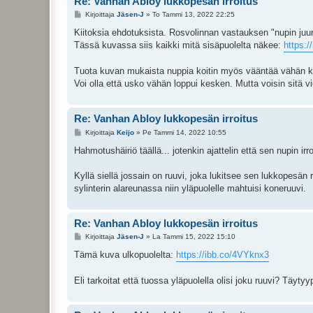
Re: Vanhan Abloy lukkopesän irroitus
V
Kirjoittaja
Jäsen-J
»
To Tammi 13, 2022 22:25
i
e
Kiitoksia ehdotuksista. Rosvolinnan vastauksen "nupin ju
s
Tässä kuvassa siis kaikki mitä sisäpuolelta näkee:
https:/
t
i
Tuota kuvan mukaista nuppia koitin myös vääntää vähän kump
Voi olla että usko vähän loppui kesken. Mutta voisin sitä 
Re: Vanhan Abloy lukkopesän irroitus
V
Kirjoittaja
Keijo
»
Pe Tammi 14, 2022 10:55
i
e
Hahmotushäiriö täällä... jotenkin ajattelin että sen nupin ir
s
t
i
Kyllä siellä jossain on ruuvi, joka lukitsee sen lukkopesän
sylinterin alareunassa niin yläpuolelle mahtuisi koneruuvi.
Re: Vanhan Abloy lukkopesän irroitus
V
Kirjoittaja
Jäsen-J
»
La Tammi 15, 2022 15:10
i
e
Tämä kuva ulkopuolelta:
https://ibb.co/4VYknx3
s
t
i
Eli tarkoitat että tuossa yläpuolella olisi joku ruuvi? Täytyy