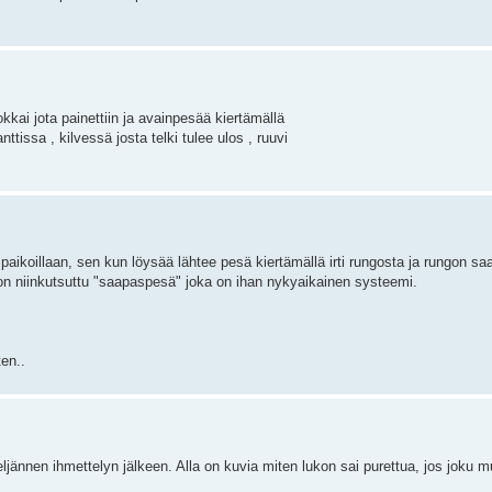
okkai jota painettiin ja avainpesää kiertämällä
anttissa , kilvessä josta telki tulee ulos , ruuvi
paikoillaan, sen kun löysää lähtee pesä kiertämällä irti rungosta ja rungon sa
on niinkutsuttu "saapaspesä" joka on ihan nykyaikainen systeemi.
ten..
ljännen ihmettelyn jälkeen. Alla on kuvia miten lukon sai purettua, jos joku 