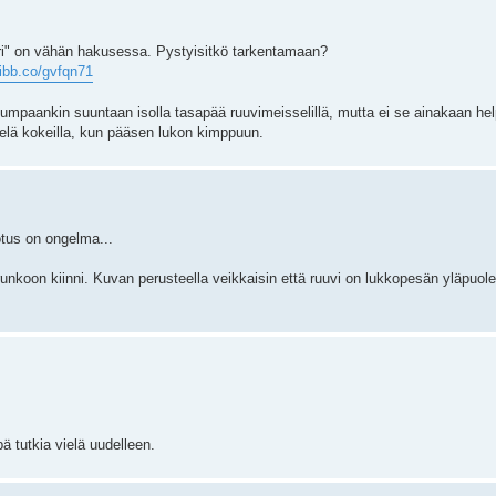
uri" on vähän hakusessa. Pystyisitkö tarkentamaan?
/ibb.co/gvfqn71
aankin suuntaan isolla tasapää ruuvimeisselillä, mutta ei se ainakaan helpol
vielä kokeilla, kun pääsen lukon kimppuun.
rotus on ongelma...
 runkoon kiinni. Kuvan perusteella veikkaisin että ruuvi on lukkopesän yläpuol
pä tutkia vielä uudelleen.