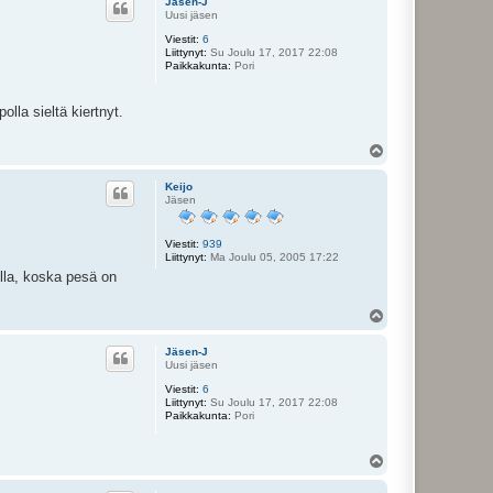
Jäsen-J
s
Uusi jäsen
Viestit:
6
Liittynyt:
Su Joulu 17, 2017 22:08
Paikkakunta:
Pori
la sieltä kiertnyt.
Y
l
ö
Keijo
s
Jäsen
Viestit:
939
Liittynyt:
Ma Joulu 05, 2005 17:22
ella, koska pesä on
Y
l
ö
Jäsen-J
s
Uusi jäsen
Viestit:
6
Liittynyt:
Su Joulu 17, 2017 22:08
Paikkakunta:
Pori
Y
l
ö