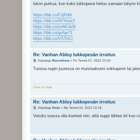
i
lukon purkua, kun koko lukkopesä heiluu samaan tahyiin k
https://ibb.co/FJjFbht
https://ibb.co/4VYknx3
https://ibb.co/znNC4xN
https://ibb.co/gvfqn71
https://ibb.co/VSTrrCr
Re: Vanhan Abloy lukkopesän irroitus
V
Kirjoittaja
Rosvolinna
»
Pe Tammi 07, 2022 23:40
i
e
Tuossa nupin juuressa on muistaakseni sokkapinni tai pien
s
t
i
Casa La Utoja
Re: Vanhan Abloy lukkopesän irroitus
V
Kirjoittaja
Keijo
»
Ma Tammi 10, 2022 12:18
i
e
Voisiko tuossa olla kierteet niin, että nuppi lähtee irti kun
s
t
i