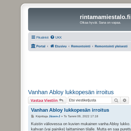
rintamamiestalo.fi
Olkaa hyvät. Sana on vapaa.
Pikalinkit
UKK
Portal
Etusivu
Remontointi
Remontointi yleisesti
Vanhan Abloy lukkopesän irroitus
Etsi
Ta
Vastaa Viestiin
Vanhan Abloy lukkopesän irroitus
V
Kirjoittaja
Jäsen-J
»
To Tammi 06, 2022 17:18
i
e
Kuistin väliovessa on kuvien mukainen vanha Abloy lukko
s
kahvan (vai painike) laittaminen tilalle. Mutta en saa pure
t