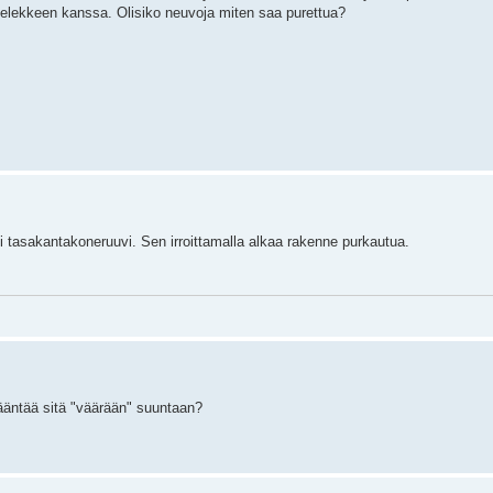
ielekkeen kanssa. Olisiko neuvoja miten saa purettua?
i tasakantakoneruuvi. Sen irroittamalla alkaa rakenne purkautua.
 vääntää sitä "väärään" suuntaan?