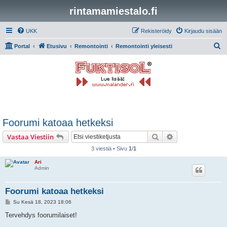
rintamamiestalo.fi
UKK
Rekisteröidy
Kirjaudu sisään
E
Portal
Etusivu
Remontointi
Remontointi yleisesti
t
s
i
Foorumi katoaa hetkeksi
Etsi
Tarkennettu hak
Vastaa Viestiin
3 viestiä • Sivu
1
/
1
Ari
Admin
Foorumi katoaa hetkeksi
V
Su Kesä 18, 2023 18:06
i
e
Tervehdys foorumilaiset!
s
t