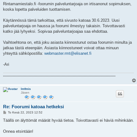
i
Rintamamiestalo.fi -foorumin palveluntarjoaja on irtisanonut sopimuksen,
koska lopetta palveluiden tuottamisen.
Käytännössä tämä tarkoittaa, että sivusto katoaa 30.6.2023. Uusi
palveluntarjoaja on haussa ja foorumi ilmestyy takaisin. Toivottavasti
katko jää lyhyeksi. Sopivaa palveluntarjoajaa saa ehdottaa.
Vaihtoehtona on, että joku asiasta kiinnostunut ostaa foorumin minulta ja
jatkaa tästä eteenpäin. Asiasta kiinnostuneet voivat ottaa minuun
yhteyttä sähköpostilla:
webmaster.rmt@elisanet.fi
-Ari
--------------------------------------------------------------------------------------------
lmfmis
Jäsen
Re: Foorumi katoaa hetkeksi
V
To Kesä 22, 2023 12:52
i
e
Täällä on älyttömät määrät hyvää tietoa. Toivottavasti ei häviä mihinkään.
s
t
i
Onnea etsintään!