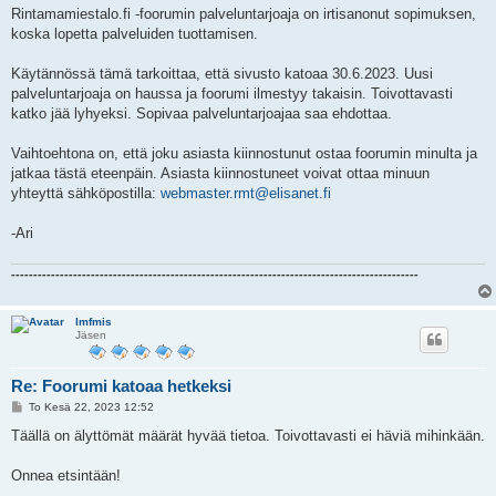
i
Rintamamiestalo.fi -foorumin palveluntarjoaja on irtisanonut sopimuksen,
koska lopetta palveluiden tuottamisen.
Käytännössä tämä tarkoittaa, että sivusto katoaa 30.6.2023. Uusi
palveluntarjoaja on haussa ja foorumi ilmestyy takaisin. Toivottavasti
katko jää lyhyeksi. Sopivaa palveluntarjoajaa saa ehdottaa.
Vaihtoehtona on, että joku asiasta kiinnostunut ostaa foorumin minulta ja
jatkaa tästä eteenpäin. Asiasta kiinnostuneet voivat ottaa minuun
yhteyttä sähköpostilla:
webmaster.rmt@elisanet.fi
-Ari
--------------------------------------------------------------------------------------------
lmfmis
Jäsen
Re: Foorumi katoaa hetkeksi
V
To Kesä 22, 2023 12:52
i
e
Täällä on älyttömät määrät hyvää tietoa. Toivottavasti ei häviä mihinkään.
s
t
i
Onnea etsintään!