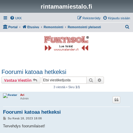
rintamamiestalo.fi
UKK
Rekisteröidy
Kirjaudu sisään
E
Portal
Etusivu
Remontointi
Remontointi yleisesti
t
s
i
Foorumi katoaa hetkeksi
Etsi
Tarkennettu hak
Vastaa Viestiin
3 viestiä • Sivu
1
/
1
Ari
Admin
Foorumi katoaa hetkeksi
V
Su Kesä 18, 2023 18:06
i
e
Tervehdys foorumilaiset!
s
t