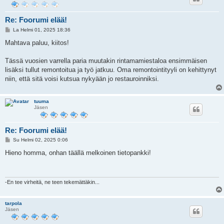
Re: Foorumi elää!
V
La Helmi 01, 2025 18:36
i
e
Mahtava paluu, kiitos!
s
t
i
Tässä vuosien varrella paria muutakin rintamamiestaloa ensimmäisen
lisäksi tullut remontoitua ja työ jatkuu. Oma remontointityyli on kehittynyt
niin, että sitä voisi kutsua nykyään jo restauroinniksi.
tuuma
Jäsen
Re: Foorumi elää!
V
Su Helmi 02, 2025 0:06
i
e
Hieno homma, onhan täällä melkoinen tietopankki!
s
t
i
-En tee virheitä, ne teen tekemättäkin...
tarpola
Jäsen