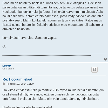
i
Foorumi on herätelty henkiin suunnilleen sen 20-vuotisjuhliin. Edellisen
palveluntarjoajan päätettyä toimintansa, oli tarkoitus palata pikaisestikin.
Kuukaudet kuitenkin kului ja foorumi oli enää harvemmin mielessä. Asia
nousi esiin fb:n Rintamiestalo-ryhmässä, josta löytyi vihdoin asiantuntija
pystytykseen. Martti Lokka teki isoimman työn - iso kiitos! Kiitos myös
fb:ssä asiaan heräteille. Joitakin edelleen muu muutetaan, eli pahoittelut
etukäteen häiriöistä.
Lämpimästi tervetuloa. Sana on vapaa.
-Ari
--------------------------------------------------------------------------------------------
LauraP
Uusi jäsen
Re: Foorumi elää!
V
To Joulu 19, 2024 13:29
i
e
Iso kiitos erityisesti Arille ja Martille kuin myös muille henkiin herättelyyn
s
osallistuneille! Täytyy sanoa, että surumielin olin jo luopunut toivosta,
t
i
että foorumi vielä palaisi. Mutta niin vain tässä tänne nyt kirjoitellaan.
Hyvää joulua kaikille foorumilaisille!