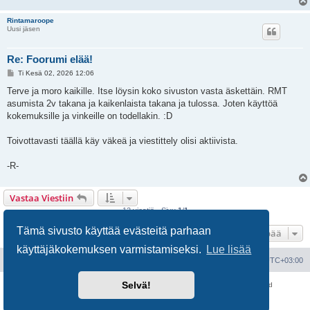
Rintamaroope
Uusi jäsen
Re: Foorumi elää!
V
Ti Kesä 02, 2026 12:06
i
e
Terve ja moro kaikille. Itse löysin koko sivuston vasta äskettäin. RMT
s
asumista 2v takana ja kaikenlaista takana ja tulossa. Joten käyttöä
t
i
kokemuksille ja vinkeille on todellakin. :D
Toivottavasti täällä käy väkeä ja viestittely olisi aktiivista.
-R-
Vastaa Viestiin
12 viestiä • Sivu
1
/
1
Tämä sivusto käyttää evästeitä parhaan
Hyppää
käyttäjäkokemuksen varmistamiseksi.
Lue lisää
Portal
Etusivu
Kaikki ajat ovat
UTC+03:00
Selvä!
Keskustelufoorumin ohjelmisto
phpBB
® Forum Software © phpBB Limited
Käännös: phpBB Suomi (lurttinen, harritapio, Pettis)
Yksityisyys
|
Ehdot