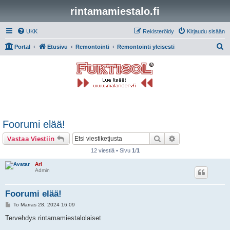
rintamamiestalo.fi
UKK
Rekisteröidy
Kirjaudu sisään
E
Portal
Etusivu
Remontointi
Remontointi yleisesti
t
s
i
Foorumi elää!
Etsi
Tarkennettu hak
Vastaa Viestiin
12 viestiä • Sivu
1
/
1
Ari
Admin
Foorumi elää!
V
To Marras 28, 2024 16:09
i
e
Tervehdys rintamamiestalolaiset
s
t