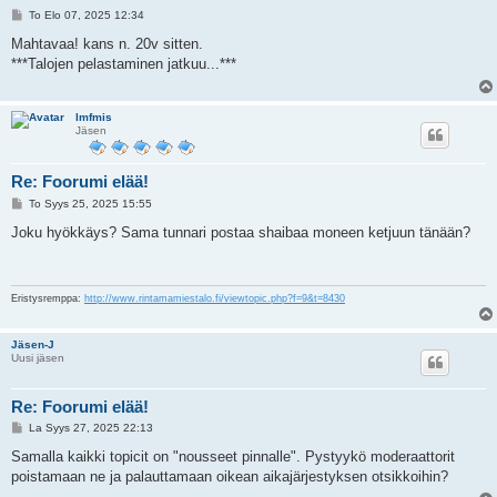
V
To Elo 07, 2025 12:34
i
e
Mahtavaa! kans n. 20v sitten.
s
***Talojen pelastaminen jatkuu...***
t
i
lmfmis
Jäsen
Re: Foorumi elää!
V
To Syys 25, 2025 15:55
i
e
Joku hyökkäys? Sama tunnari postaa shaibaa moneen ketjuun tänään?
s
t
i
Eristysremppa:
http://www.rintamamiestalo.fi/viewtopic.php?f=9&t=8430
Jäsen-J
Uusi jäsen
Re: Foorumi elää!
V
La Syys 27, 2025 22:13
i
e
Samalla kaikki topicit on "nousseet pinnalle". Pystyykö moderaattorit
s
poistamaan ne ja palauttamaan oikean aikajärjestyksen otsikkoihin?
t
i