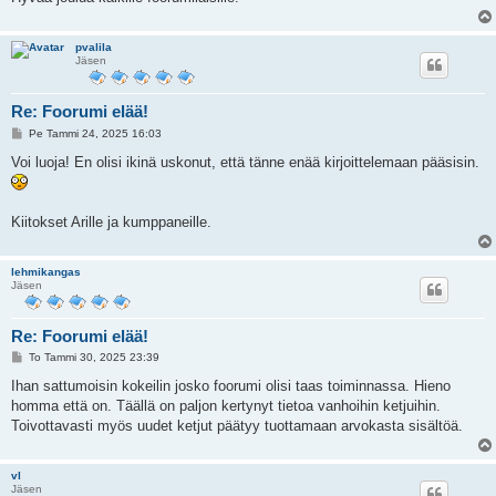
pvalila
Jäsen
Re: Foorumi elää!
V
Pe Tammi 24, 2025 16:03
i
e
Voi luoja! En olisi ikinä uskonut, että tänne enää kirjoittelemaan pääsisin.
s
t
i
Kiitokset Arille ja kumppaneille.
lehmikangas
Jäsen
Re: Foorumi elää!
V
To Tammi 30, 2025 23:39
i
e
Ihan sattumoisin kokeilin josko foorumi olisi taas toiminnassa. Hieno
s
homma että on. Täällä on paljon kertynyt tietoa vanhoihin ketjuihin.
t
i
Toivottavasti myös uudet ketjut päätyy tuottamaan arvokasta sisältöä.
vl
Jäsen