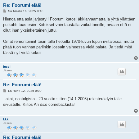
Re: Foorumi elää!
V
Su Maalis 16, 2025 0:43
i
e
Hienoa että asia järjestyi! Foorumi katosi äkkiarvaamatta ja yhtä yllättäen
s
putkahti taas esiin. Kiitokset vain taustalla vaikuttaneille, arvaan että ei
t
i
ollut ihan yksinkertainen juttu.
Omat remontoinnit tosin tällä hetkellä 1970-luvun lopun rivitalossa, mutta
pitää tuon vanhan pariinkin jossain vaiheessa vielä palata. Ja tiedä mitä
tässä nyt vielä keksii.
jussi
Jäsen
Re: Foorumi elää!
V
La Huhti 12, 2025 0:00
i
e
..aijai, nostalgista - 20 vuotta sitten (14.1.2005) rekisteröidyin tälle
s
sivustolle. Kiitos Ari &co comebackistä!
t
i
kkk
Jäsen
Re: Foorumi elää!