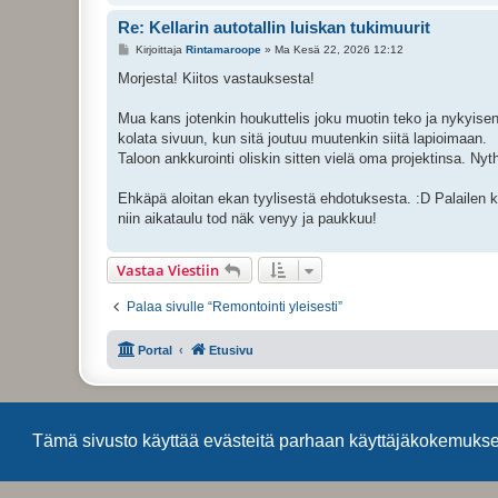
Re: Kellarin autotallin luiskan tukimuurit
V
Kirjoittaja
Rintamaroope
»
Ma Kesä 22, 2026 12:12
i
e
Morjesta! Kiitos vastauksesta!
s
t
i
Mua kans jotenkin houkuttelis joku muotin teko ja nykyise
kolata sivuun, kun sitä joutuu muutenkin siitä lapioimaan.
Taloon ankkurointi oliskin sitten vielä oma projektinsa. Nyt
Ehkäpä aloitan ekan tyylisestä ehdotuksesta. :D Palailen 
niin aikataulu tod näk venyy ja paukkuu!
Vastaa Viestiin
Palaa sivulle “Remontointi yleisesti”
Portal
Etusivu
Tämä sivusto käyttää evästeitä parhaan käyttäjäkokemuks