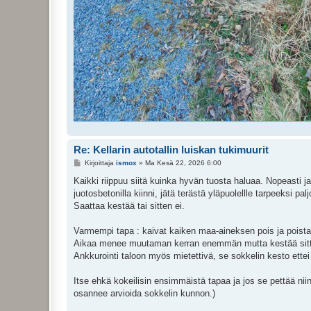
Re: Kellarin autotallin luiskan tukimuurit
V
Kirjoittaja
ismox
»
Ma Kesä 22, 2026 6:00
i
e
Kaikki riippuu siitä kuinka hyvän tuosta haluaa. Nopeasti ja
s
juotosbetonilla kiinni, jätä terästä yläpuolellle tarpeeksi p
t
i
Saattaa kestää tai sitten ei.
Varmempi tapa : kaivat kaiken maa-aineksen pois ja poistat
Aikaa menee muutaman kerran enemmän mutta kestää sitten
Ankkurointi taloon myös mietettivä, se sokkelin kesto ette
Itse ehkä kokeilisin ensimmäistä tapaa ja jos se pettää niin
osannee arvioida sokkelin kunnon.)