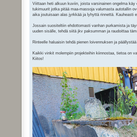
i
Viittaan heti alkuun kuviin, joista varsinainen ongelma käy 
tukimuurit jotka pitää maa-massoja valumasta autotallin ov
aika joutuisaan alas jyrkkää ja lyhyttä rinnettä. Kauheasti 
Jossain suositeltiin ehdottomasti vanhan purkamista ja täy
uuden sisälle, tehdä siitä jkv paksumman ja raudoittaa tämä
Rinteelle haluaisin tehdä pienen loivennuksen ja päällystää 
Kaikki vinkit molempiin projekteihin kiinnostaa, tietoa on
Kiitos!