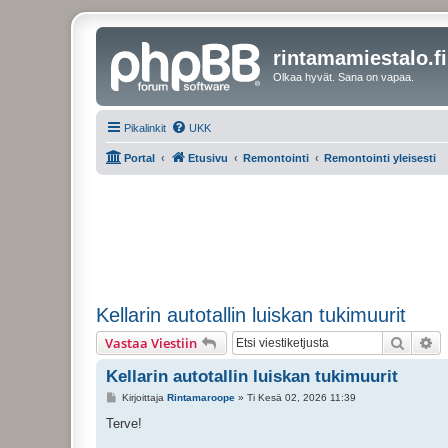
rintamamiestalo.fi
Olkaa hyvät. Sana on vapaa.
Pikalinkit
UKK
Portal
Etusivu
Remontointi
Remontointi yleisesti
Kellarin autotallin luiskan tukimuurit
Etsi
Ta
Vastaa Viestiin
Kellarin autotallin luiskan tukimuurit
V
Kirjoittaja
Rintamaroope
»
Ti Kesä 02, 2026 11:39
i
e
Terve!
s
t