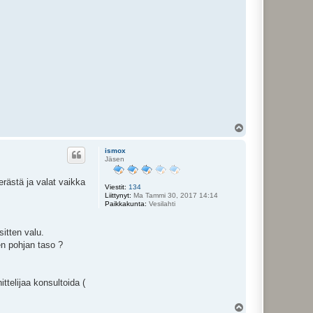
Y
l
ö
ismox
s
Jäsen
erästä ja valat vaikka
Viestit:
134
Liittynyt:
Ma Tammi 30, 2017 14:14
Paikkakunta:
Vesilahti
itten valu.
n pohjan taso ?
ttelijaa konsultoida (
Y