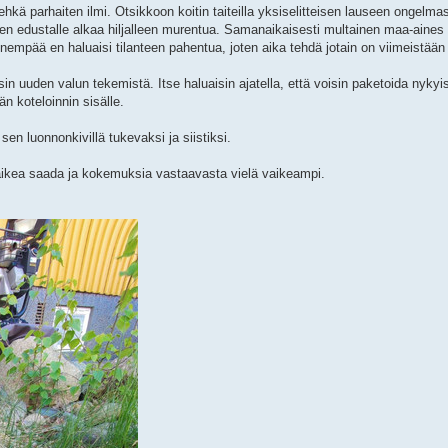
ehkä parhaiten ilmi. Otsikkoon koitin taiteilla yksiselitteisen lauseen ongelmas
en edustalle alkaa hiljalleen murentua. Samanaikaisesti multainen maa-aines 
enempää en haluaisi tilanteen pahentua, joten aika tehdä jotain on viimeistään
sin uuden valun tekemistä. Itse haluaisin ajatella, että voisin paketoida nyky
n koteloinnin sisälle.
sen luonnonkivillä tukevaksi ja siistiksi.
 vaikea saada ja kokemuksia vastaavasta vielä vaikeampi.