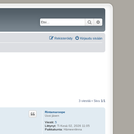
Etsi
Tarkennettu haku
Rekisteröidy
Kirjaudu sisään
3 viestiä • Sivu
1
/
1
Rintamaroope
Uusi jäsen
Viestit:
5
Liittynyt:
Ti Kesä 02, 2026 11:05
Paikkakunta:
Hämeenlinna