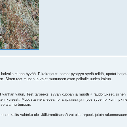
 halvalla ei saa hyvää. Pikakorjaus: poraat pystyyn syviä reikiä, upotat harjat
aljon. Sitten teet muotin ja valat murtuneen osan paikalle uuden kakun.
 vanhan valun, Teet tarpeeksi syvän kuopan ja muotti + raudoitukset, siihen s
 ikuisesti. Muotista vielä leveämpi alapäässä ja myös syvempi kuin nykine
i se ala murtumaan.
 ei se kallis vahinko ole. Jälkimmäisessä voi olla tarpeek jotain rakennesuunni