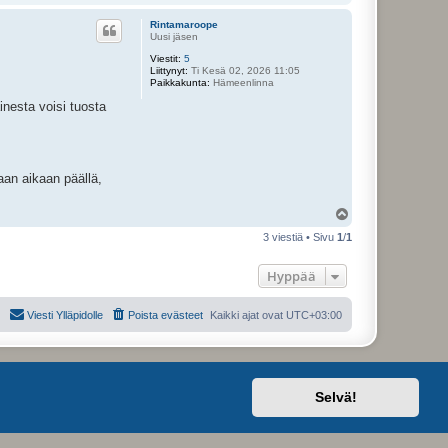
l
ö
Rintamaroope
s
Uusi jäsen
Viestit:
5
Liittynyt:
Ti Kesä 02, 2026 11:05
Paikkakunta:
Hämeenlinna
nesta voisi tuosta
aan aikaan päällä,
Y
l
3 viestiä • Sivu
1
/
1
ö
s
Hyppää
Viesti Ylläpidolle
Poista evästeet
Kaikki ajat ovat
UTC+03:00
Selvä!