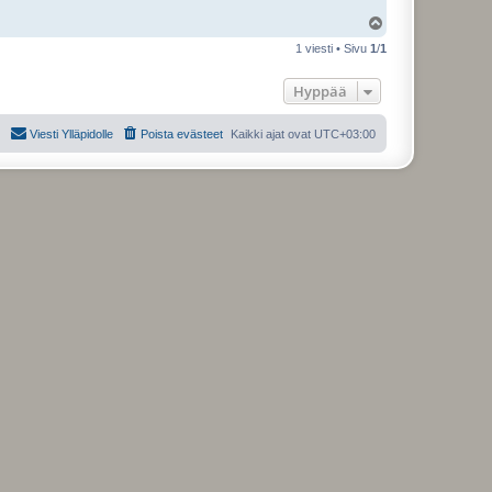
Y
l
1 viesti • Sivu
1
/
1
ö
s
Hyppää
Viesti Ylläpidolle
Poista evästeet
Kaikki ajat ovat
UTC+03:00