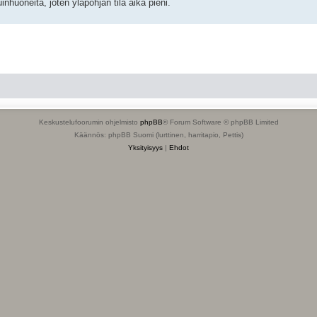
inhuoneita, joten yläpohjan tila aika pieni.
Keskustelufoorumin ohjelmisto
phpBB
® Forum Software © phpBB Limited
Käännös: phpBB Suomi (lurttinen, harritapio, Pettis)
Yksityisyys
|
Ehdot