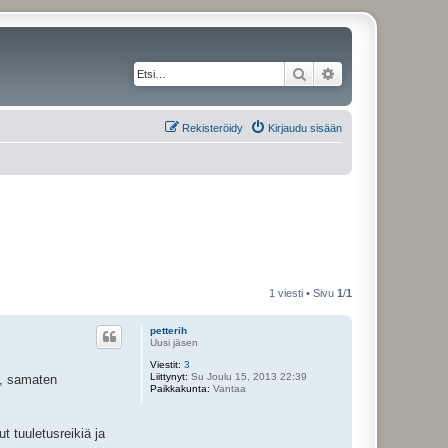
Etsi
Tarkennettu haku
Rekisteröidy
Kirjaudu sisään
1 viesti • Sivu
1
/
1
petterih
Uusi jäsen
Viestit:
3
Liittynyt:
Su Joulu 15, 2013 22:39
a, samaten
Paikkakunta:
Vantaa
t tuuletusreikiä ja