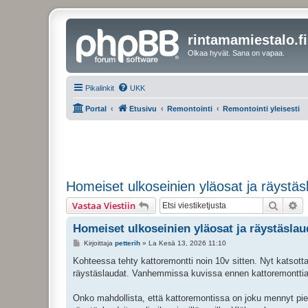
rintamamiestalo.fi
Olkaa hyvät. Sana on vapaa.
Pikalinkit
UKK
Portal
Etusivu
Remontointi
Remontointi yleisesti
Homeiset ulkoseinien yläosat ja räystäs
Etsi
Ta
Vastaa Viestiin
Homeiset ulkoseinien yläosat ja räystäslau
V
Kirjoittaja
petterih
»
La Kesä 13, 2026 11:10
i
e
Kohteessa tehty kattoremontti noin 10v sitten. Nyt katsot
s
räystäslaudat. Vanhemmissa kuvissa ennen kattoremonttia v
t
i
Onko mahdollista, että kattoremontissa on joku mennyt piele