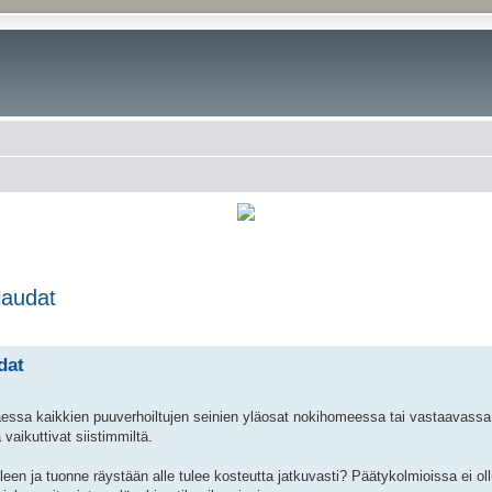
laudat
rkennettu haku
dat
taessa kaikkien puuverhoiltujen seinien yläosat nokihomeessa tai vastaavass
aikuttivat siistimmiltä.
en ja tuonne räystään alle tulee kosteutta jatkuvasti? Päätykolmioissa ei ollu