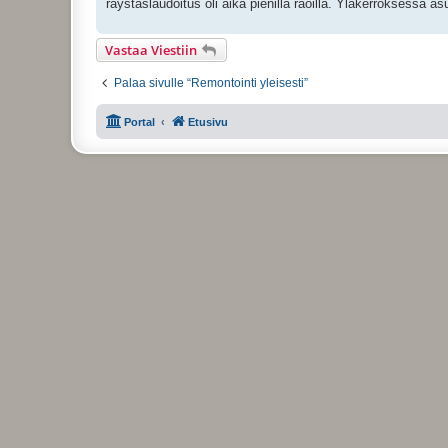
räystäslaudoitus oli aika pienillä raoilla. Yläkerroksessa asu
Vastaa Viestiin
Palaa sivulle “Remontointi yleisesti”
Portal
Etusivu