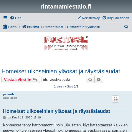
rintamamiestalo.fi
UKK
Rekisteröidy
Kirjaudu sisään
E
Portal
Etusivu
Remontointi
Remontointi yleisesti
t
s
i
Homeiset ulkoseinien yläosat ja räystäslaudat
Etsi
Tarkennettu hak
Vastaa Viestiin
1 viesti • Sivu
1
/
1
petterih
Uusi jäsen
Homeiset ulkoseinien yläosat ja räystäslaudat
V
La Kesä 13, 2026 11:10
i
e
Kohteessa tehty kattoremontti noin 10v sitten. Nyt katsottaessa kaikkien
s
puuverhoiltujen seinien yläosat nokihomeessa tai vastaavassa, samaten
t