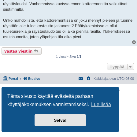
i
räystäslaudat. Vanhemmissa kuvissa ennen kattoremonttia vaikuttivat
siistimmiltä.
Onko mahdollista, että kattoremontissa on joku mennyt pieleen ja tuonne
räystään alle tulee kosteutta jatkuvasti? Päätykolmioissa ei ollut
tuuletusreikiä ja räystäslaudoitus oli aika pienillä raoilla. Yläkerroksessa
asuinhuoneita, joten yläpohjan tila aika pieni.
Vastaa Viestiin
1 viesti • Sivu
1
/
1
Hyppää
Portal
Etusivu
Kaikki ajat ovat
UTC+03:00
Keskustelufoorumin ohjelmisto
phpBB
® Forum Software © phpBB Limited
Käännös: phpBB Suomi (lurttinen, harritapio, Pettis)
Tämä sivusto käyttää evästeitä parhaan
Yksityisyys
|
Ehdot
käyttäjäkokemuksen varmistamiseksi.
Lue lisää
Selvä!