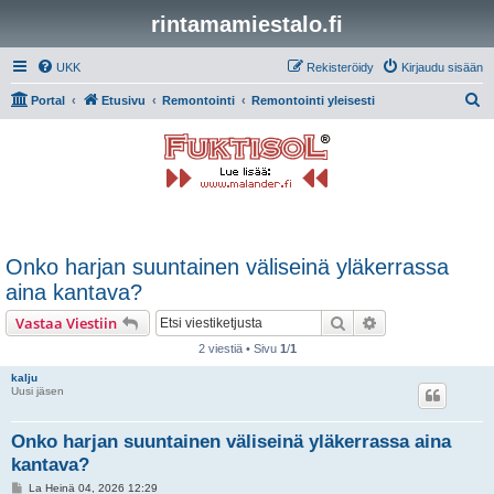
rintamamiestalo.fi
UKK
Rekisteröidy
Kirjaudu sisään
E
Portal
Etusivu
Remontointi
Remontointi yleisesti
t
s
i
Onko harjan suuntainen väliseinä yläkerrassa
aina kantava?
Etsi
Tarkennettu hak
Vastaa Viestiin
2 viestiä • Sivu
1
/
1
kalju
Uusi jäsen
Onko harjan suuntainen väliseinä yläkerrassa aina
kantava?
V
La Heinä 04, 2026 12:29