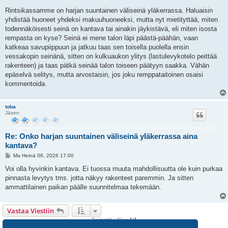
i
e
Rintsikassamme on harjan suuntainen väliseinä yläkerrassa. Haluaisin
s
yhdistää huoneet yhdeksi makuuhuoneeksi, mutta nyt mietityttää, miten
t
i
todennäköisesti seinä on kantava tai ainakin jäykistävä, eli miten isosta
rempasta on kyse? Seinä ei mene talon läpi päästä-päähän, vaan
katkeaa savupiippuun ja jatkuu taas sen toisella puolella ensin
vessakopin seinänä, sitten on kulkuaukon ylitys (lastulevykotelo peittää
rakenteen) ja taas pätkä seinää talon toiseen päätyyn saakka. Vähän
epäselvä selitys, mutta arvostaisin, jos joku remppataitoinen osaisi
kommentoida.
toba
Jäsen
Re: Onko harjan suuntainen väliseinä yläkerrassa aina
kantava?
V
Ma Heinä 06, 2026 17:00
i
e
Voi olla hyvinkin kantava. Ei tuossa muuta mahdollisuutta ole kuin purkaa
s
pinnasta levytys tms. jotta näkyy rakenteet paremmin. Ja sitten
t
i
ammattilainen paikan päälle suunnitelmaa tekemään.
Vastaa Viestiin
2 viestiä • Sivu
1
/
1