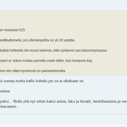
jan mukaiset 525.
tikytkimelle, jos ulkolämpötila on yli 20 astetta.
yttää helteellä niin kovia lukemia, ettei systeemi saa käynnistyslupaa.
ani ei: tukos nostaa painetta vasta sitten, kun kompura käy.
ema niin sitten kyseessä on paineanturivika.
 vuotaa mutta kallis kokeilu jos se ei ollutkaan se.
uloina.
hyeksi... Mulla yhä nyt sitten kaksi autoa, laku ja hiivatti, henkilöautoina ja v
iina-auton...