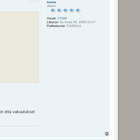
tuuma
Jäsen
Viestit:
17209
Liittynyt:
Su Kesä 05, 2005 22:17
Paikkakunta:
TUUSULA
erot että vakuutukset
Y
l