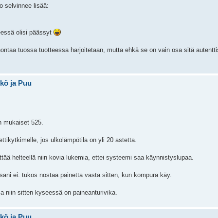
o selvinnee lisää:
eessä olisi päässyt
ontaa tuossa tuotteessa harjoitetaan, mutta ehkä se on vain osa sitä autentt
hkö ja Puu
an mukaiset 525.
ikytkimelle, jos ulkolämpötila on yli 20 astetta.
ttää helteellä niin kovia lukemia, ettei systeemi saa käynnistyslupaa.
ni ei: tukos nostaa painetta vasta sitten, kun kompura käy.
a niin sitten kyseessä on paineanturivika.
hkö ja Puu