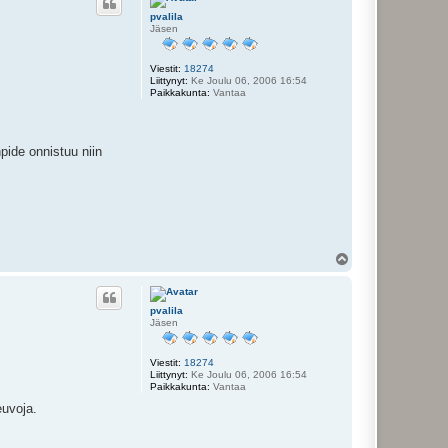
s
pvalila
Jäsen
Viestit:
18274
Liittynyt:
Ke Joulu 06, 2006 16:54
Paikkakunta:
Vantaa
pide onnistuu niin
Y
l
ö
s
pvalila
Jäsen
Viestit:
18274
Liittynyt:
Ke Joulu 06, 2006 16:54
Paikkakunta:
Vantaa
euvoja.