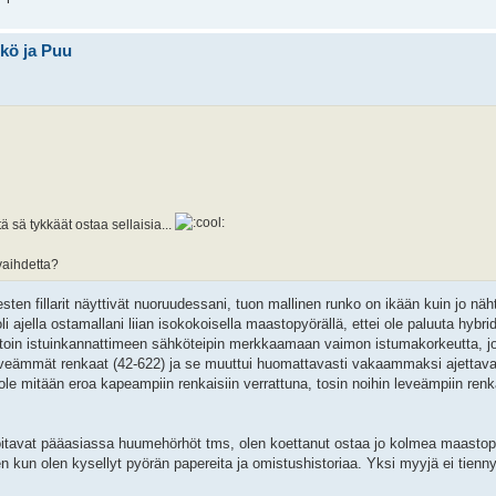
hkö ja Puu
ä sä tykkäät ostaa sellaisia...
vaihdetta?
sten fillarit näyttivät nuoruudessani, tuon mallinen runko on ikään kuin jo näh
ajella ostamallani liian isokokoisella maastopyörällä, ettei ole paluuta hybri
n, laitoin istuinkannattimeen sähköteipin merkkaamaan vaimon istumakorkeutta, 
leveämmät renkaat (42-622) ja se muuttui huomattavasti vakaammaksi ajettava
le mitään eroa kapeampiin renkaisiin verrattuna, tosin noihin leveämpiin renka
itavat pääasiassa huumehörhöt tms, olen koettanut ostaa jo kolmea maastopy
en kun olen kysellyt pyörän papereita ja omistushistoriaa. Yksi myyjä ei tienn