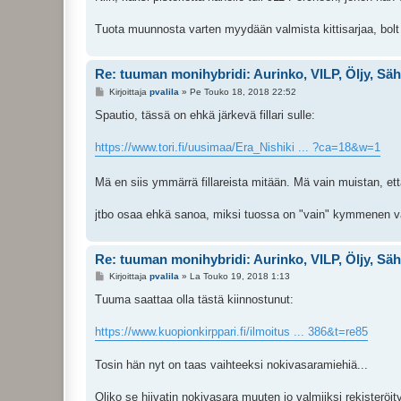
Tuota muunnosta varten myydään valmista kittisarjaa, bolt
Re: tuuman monihybridi: Aurinko, VILP, Öljy, Sä
V
Kirjoittaja
pvalila
»
Pe Touko 18, 2018 22:52
i
e
Spautio, tässä on ehkä järkevä fillari sulle:
s
t
i
https://www.tori.fi/uusimaa/Era_Nishiki ... ?ca=18&w=1
Mä en siis ymmärrä fillareista mitään. Mä vain muistan, ett
jtbo osaa ehkä sanoa, miksi tuossa on "vain" kymmenen v
Re: tuuman monihybridi: Aurinko, VILP, Öljy, Sä
V
Kirjoittaja
pvalila
»
La Touko 19, 2018 1:13
i
e
Tuuma saattaa olla tästä kiinnostunut:
s
t
i
https://www.kuopionkirppari.fi/ilmoitus ... 386&t=re85
Tosin hän nyt on taas vaihteeksi nokivasaramiehiä...
Oliko se hiivatin nokivasara muuten jo valmiiksi rekisteröi