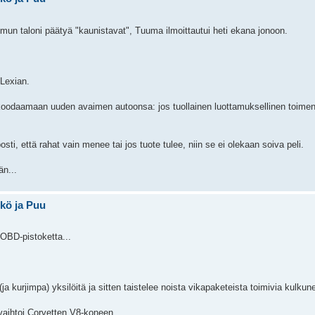
 mun taloni päätyä "kaunistavat", Tuuma ilmoittautui heti ekana jonoon.
 Lexian.
lä koodaamaan uuden avaimen autoonsa: jos tuollainen luottamuksellinen toimen
sti, että rahat vain menee tai jos tuote tulee, niin se ei olekaan soiva peli.
än...
hkö ja Puu
 OBD-pistoketta...
ja kurjimpa) yksilöitä ja sitten taistelee noista vikapaketeista toimivia kulkun
 vaihtoi Corvetten V8-koneen.