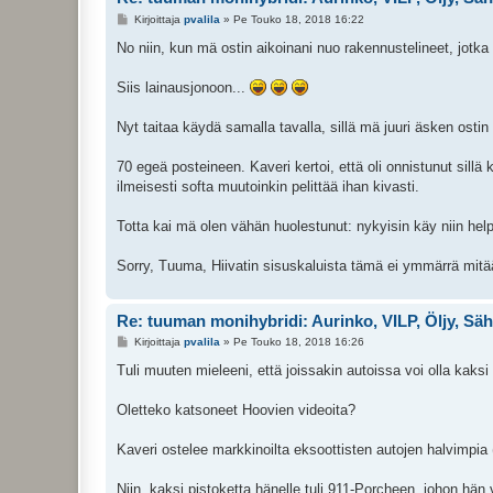
V
Kirjoittaja
pvalila
»
Pe Touko 18, 2018 16:22
i
e
No niin, kun mä ostin aikoinani nuo rakennustelineet, jotka
s
t
i
Siis lainausjonoon...
Nyt taitaa käydä samalla tavalla, sillä mä juuri äsken ostin
70 egeä posteineen. Kaveri kertoi, että oli onnistunut sil
ilmeisesti softa muutoinkin pelittää ihan kivasti.
Totta kai mä olen vähän huolestunut: nykyisin käy niin helpo
Sorry, Tuuma, Hiivatin sisuskaluista tämä ei ymmärrä mitä
Re: tuuman monihybridi: Aurinko, VILP, Öljy, Sä
V
Kirjoittaja
pvalila
»
Pe Touko 18, 2018 16:26
i
e
Tuli muuten mieleeni, että joissakin autoissa voi olla kaksi
s
t
i
Oletteko katsoneet Hoovien videoita?
Kaveri ostelee markkinoilta eksoottisten autojen halvimpia (
Niin, kaksi pistoketta hänelle tuli 911-Porcheen, johon hän