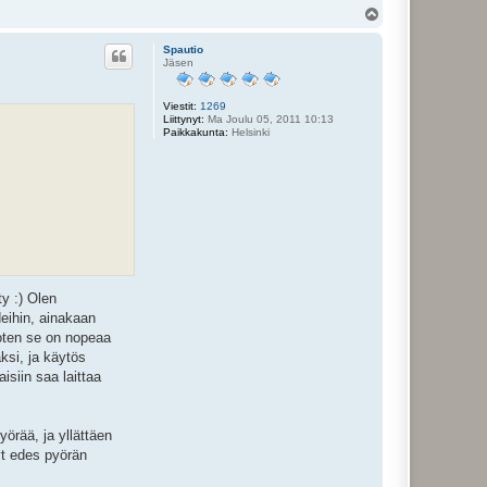
Y
l
ö
Spautio
s
Jäsen
Viestit:
1269
Liittynyt:
Ma Joulu 05, 2011 10:13
Paikkakunta:
Helsinki
ty :) Olen
deihin, ainakaan
joten se on nopeaa
ksi, ja käytös
isiin saa laittaa
örää, ja yllättäen
yt edes pyörän