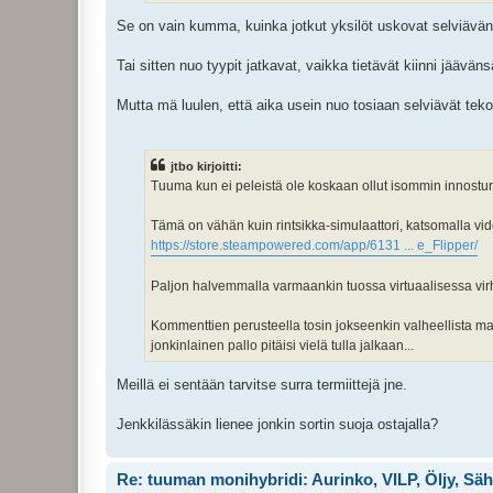
Se on vain kumma, kuinka jotkut yksilöt uskovat selviäväns
Tai sitten nuo tyypit jatkavat, vaikka tietävät kiinni jääväns
Mutta mä luulen, että aika usein nuo tosiaan selviävät teko
jtbo kirjoitti:
Tuuma kun ei peleistä ole koskaan ollut isommin innostun
Tämä on vähän kuin rintsikka-simulaattori, katsomalla vid
https://store.steampowered.com/app/6131 ... e_Flipper/
Paljon halvemmalla varmaankin tuossa virtuaalisessa vir
Kommenttien perusteella tosin jokseenkin valheellista mai
jonkinlainen pallo pitäisi vielä tulla jalkaan...
Meillä ei sentään tarvitse surra termiittejä jne.
Jenkkilässäkin lienee jonkin sortin suoja ostajalla?
Re: tuuman monihybridi: Aurinko, VILP, Öljy, Sä