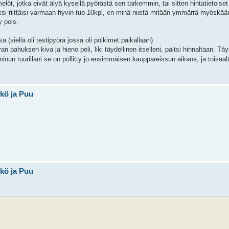
elöt, jotka eivät älyä kysellä pyörästä sen tarkemmin, tai sitten hintatietoiset
teiksi riittäisi varmaan hyvin tuo 10kpl, en minä niistä mitään ymmärrä myösk
y pois.
(siellä oli testipyörä jossa oli polkimet paikallaan)
an pahuksen kiva ja hieno peli, liki täydellinen itselleni, paitsi hinnaltaan. Tä
un tuurillani se on pöllitty jo ensimmäisen kauppareissun aikana, ja toisaalt
hkö ja Puu
hkö ja Puu