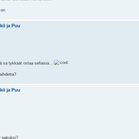
 on.
hkö ja Puu
ä sä tykkäät ostaa sellaisia...
aihdetta?
hkö ja Puu
ty pakuksi?