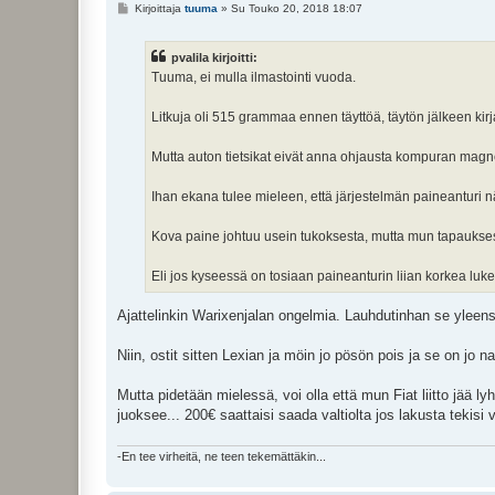
V
Kirjoittaja
tuuma
»
Su Touko 20, 2018 18:07
i
e
s
pvalila kirjoitti:
t
i
Tuuma, ei mulla ilmastointi vuoda.
Litkuja oli 515 grammaa ennen täyttöä, täytön jälkeen kir
Mutta auton tietsikat eivät anna ohjausta kompuran magneet
Ihan ekana tulee mieleen, että järjestelmän paineanturi nä
Kova paine johtuu usein tukoksesta, mutta mun tapauksess
Eli jos kyseessä on tosiaan paineanturin liian korkea luk
Ajattelinkin Warixenjalan ongelmia. Lauhdutinhan se yleensä
Niin, ostit sitten Lexian ja möin jo pösön pois ja se on jo na
Mutta pidetään mielessä, voi olla että mun Fiat liitto jää ly
juoksee... 200€ saattaisi saada valtiolta jos lakusta tekisi v
-En tee virheitä, ne teen tekemättäkin...