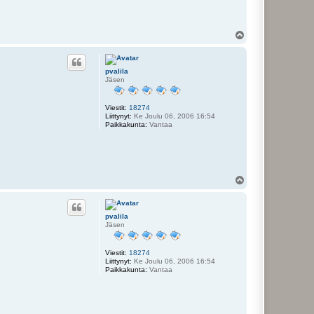
Y
l
ö
s
pvalila
Jäsen
Viestit:
18274
Liittynyt:
Ke Joulu 06, 2006 16:54
Paikkakunta:
Vantaa
Y
l
ö
s
pvalila
Jäsen
Viestit:
18274
Liittynyt:
Ke Joulu 06, 2006 16:54
Paikkakunta:
Vantaa