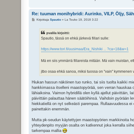
Re: tuuman monihybridi: Aurinko, VILP, Öljy, Sä
V
Kirjoittaja
Spautio
»
La Touko 19, 2018 3:22
i
e
s
pvalila kirjoitti:
t
i
Spautio, tässä on ehkä järkevä fillari sulle:
https://www.tori.fi/uusimaa/Era_Nishiki ... ?ca=18&w=1
Mä en siis ymmärrä fillareista mitään. Mä vain muistan, ett
jtbo osaa ehkä sanoa, miksi tuossa on "vain" kymmenen 
Hiukan hassun näköinen tuo runko, tai siis tuolta kaikki mie
hankkimassa itselleni maastopyörää, sen verran hauskaa oli 
lähiaikoina. Vaimon hybridillä olen kyllä ajellut päivittäi
päivittäin palauttaa hänen säätöihinsä. Vaihdoin pyörään 
hiekkatiellä on nyt selkeästi parempaa. Rullaavuudessa ei o
painettakin enemmän.
Mutta pk-seudun käytettyjen maastopyörien markkinoita ho
yhteydenpito myyjän osalta on katkennut joka kerralla siih
tarkempaa mallia