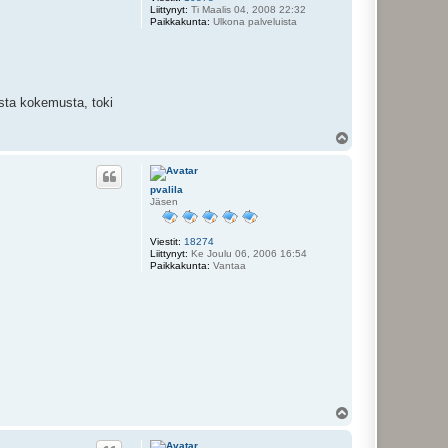
Liittynyt:
Ti Maalis 04, 2008 22:32
Paikkakunta:
Ulkona palveluista
ista kokemusta, toki
Y
l
ö
s
pvalila
Jäsen
Viestit:
18274
Liittynyt:
Ke Joulu 06, 2006 16:54
Paikkakunta:
Vantaa
Y
l
ö