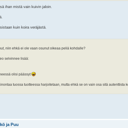
ä ihan mistä vain kuivin jaloin.
ä.
sistaan kuin koira veräjästä.
ut, niin ehkä ei ole vaan osunut oikeaa peliä kohdalle?
eo selvinnee lisää:
heessä olisi päässyt
nontaa tuossa tuotteessa harjoitetaan, mutta ehkä se on vain osa sitä autenttista 
hkö ja Puu