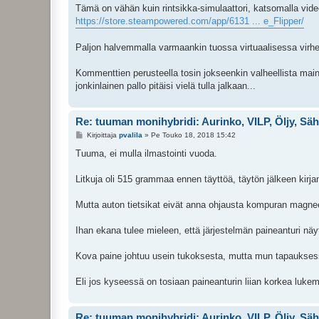
i
Tämä on vähän kuin rintsikka-simulaattori, katsomalla vide
https://store.steampowered.com/app/6131 ... e_Flipper/
Paljon halvemmalla varmaankin tuossa virtuaalisessa virh
Kommenttien perusteella tosin jokseenkin valheellista main
jonkinlainen pallo pitäisi vielä tulla jalkaan...
Re: tuuman monihybridi: Aurinko, VILP, Öljy, Sä
V
Kirjoittaja
pvalila
»
Pe Touko 18, 2018 15:42
i
e
Tuuma, ei mulla ilmastointi vuoda.
s
t
i
Litkuja oli 515 grammaa ennen täyttöä, täytön jälkeen kirj
Mutta auton tietsikat eivät anna ohjausta kompuran magneett
Ihan ekana tulee mieleen, että järjestelmän paineanturi näy
Kova paine johtuu usein tukoksesta, mutta mun tapauksessa
Eli jos kyseessä on tosiaan paineanturin liian korkea lukem
Re: tuuman monihybridi: Aurinko, VILP, Öljy, Sä