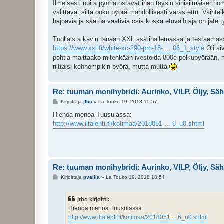
Ilmeisesti noita pyöriä ostavat ihan täysin sinisilmäiset höm
välittävät siitä onko pyörä mahdollisesti varastettu. Vaih
hajoavia ja säätöä vaativia osia koska etuvaihtaja on jätett
Tuollaista kävin tänään XXL:ssä ihailemassa ja testaamassa 
https://www.xxl.fi/white-xc-290-pro-18- ... 06_1_style
Oli aiv
pohtia malttaako mitenkään ivestoida 800e polkupyörään, min
riittäisi kehnompikin pyörä, mutta mutta
Re: tuuman monihybridi: Aurinko, VILP, Öljy, Sä
V
Kirjoittaja
jtbo
»
La Touko 19, 2018 15:57
i
e
Hienoa menoa Tuusulassa:
s
http://www.iltalehti.fi/kotimaa/2018051 ... 6_u0.shtml
t
i
Re: tuuman monihybridi: Aurinko, VILP, Öljy, Sä
V
Kirjoittaja
pvalila
»
La Touko 19, 2018 18:54
i
e
s
jtbo kirjoitti:
t
i
Hienoa menoa Tuusulassa:
http://www.iltalehti.fi/kotimaa/2018051 ... 6_u0.shtml