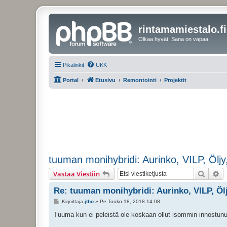
rintamamiestalo.fi
Olkaa hyvät. Sana on vapaa.
Pikalinkit
UKK
Portal
Etusivu
Remontointi
Projektit
tuuman monihybridi: Aurinko, VILP, Ölj
Etsi
Ta
Vastaa Viestiin
Re: tuuman monihybridi: Aurinko, VILP, Öl
V
Kirjoittaja
jtbo
»
Pe Touko 18, 2018 14:08
i
e
Tuuma kun ei peleistä ole koskaan ollut isommin innostunut
s
t