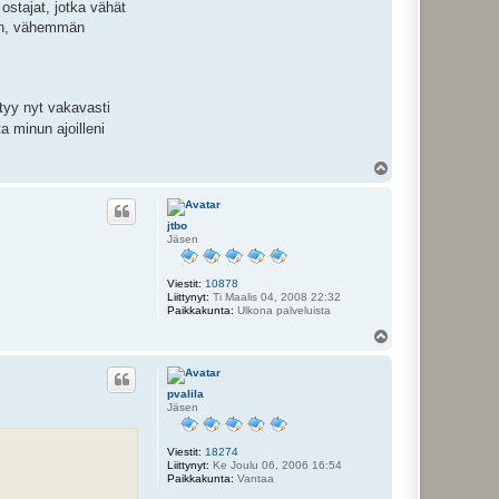
 ostajat, jotka vähät
ään, vähemmän
ytyy nyt vakavasti
a minun ajoilleni
Y
l
ö
s
jtbo
Jäsen
Viestit:
10878
Liittynyt:
Ti Maalis 04, 2008 22:32
Paikkakunta:
Ulkona palveluista
Y
l
ö
s
pvalila
Jäsen
Viestit:
18274
Liittynyt:
Ke Joulu 06, 2006 16:54
Paikkakunta:
Vantaa