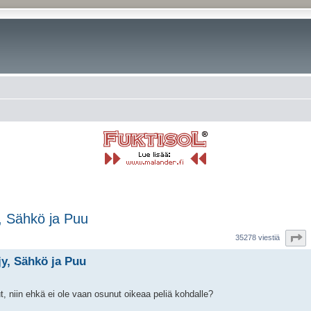
y, Sähkö ja Puu
rkennettu haku
S
35278 viestiä
jy, Sähkö ja Puu
, niin ehkä ei ole vaan osunut oikeaa peliä kohdalle?