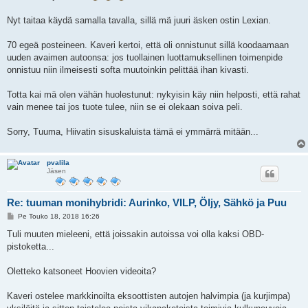
Nyt taitaa käydä samalla tavalla, sillä mä juuri äsken ostin Lexian.
70 egeä posteineen. Kaveri kertoi, että oli onnistunut sillä koodaamaan
uuden avaimen autoonsa: jos tuollainen luottamuksellinen toimenpide
onnistuu niin ilmeisesti softa muutoinkin pelittää ihan kivasti.
Totta kai mä olen vähän huolestunut: nykyisin käy niin helposti, että rahat
vain menee tai jos tuote tulee, niin se ei olekaan soiva peli.
Sorry, Tuuma, Hiivatin sisuskaluista tämä ei ymmärrä mitään...
pvalila
Jäsen
Re: tuuman monihybridi: Aurinko, VILP, Öljy, Sähkö ja Puu
V
Pe Touko 18, 2018 16:26
i
e
Tuli muuten mieleeni, että joissakin autoissa voi olla kaksi OBD-
s
pistoketta...
t
i
Oletteko katsoneet Hoovien videoita?
Kaveri ostelee markkinoilta eksoottisten autojen halvimpia (ja kurjimpa)