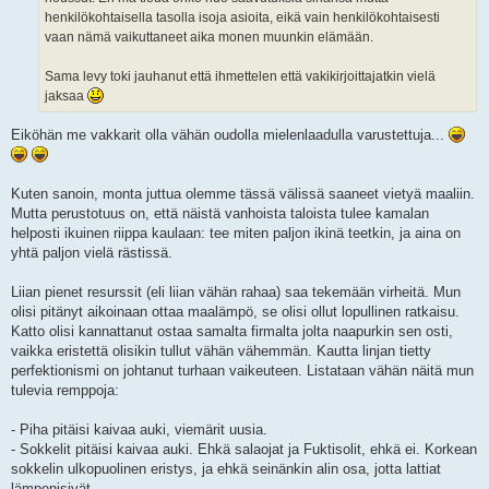
henkilökohtaisella tasolla isoja asioita, eikä vain henkilökohtaisesti
vaan nämä vaikuttaneet aika monen muunkin elämään.
Sama levy toki jauhanut että ihmettelen että vakikirjoittajatkin vielä
jaksaa
Eiköhän me vakkarit olla vähän oudolla mielenlaadulla varustettuja...
Kuten sanoin, monta juttua olemme tässä välissä saaneet vietyä maaliin.
Mutta perustotuus on, että näistä vanhoista taloista tulee kamalan
helposti ikuinen riippa kaulaan: tee miten paljon ikinä teetkin, ja aina on
yhtä paljon vielä rästissä.
Liian pienet resurssit (eli liian vähän rahaa) saa tekemään virheitä. Mun
olisi pitänyt aikoinaan ottaa maalämpö, se olisi ollut lopullinen ratkaisu.
Katto olisi kannattanut ostaa samalta firmalta jolta naapurkin sen osti,
vaikka eristettä olisikin tullut vähän vähemmän. Kautta linjan tietty
perfektionismi on johtanut turhaan vaikeuteen. Listataan vähän näitä mun
tulevia remppoja:
- Piha pitäisi kaivaa auki, viemärit uusia.
- Sokkelit pitäisi kaivaa auki. Ehkä salaojat ja Fuktisolit, ehkä ei. Korkean
sokkelin ulkopuolinen eristys, ja ehkä seinänkin alin osa, jotta lattiat
lämpenisivät.