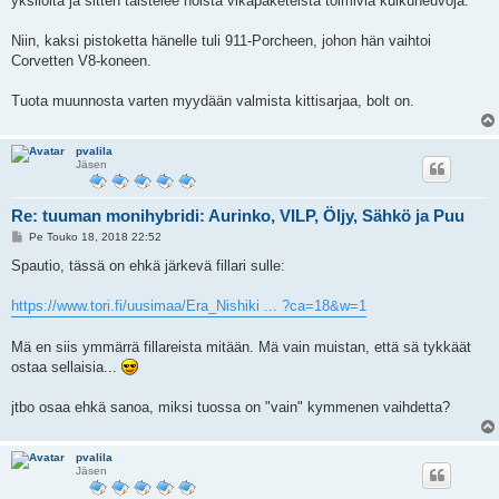
yksilöitä ja sitten taistelee noista vikapaketeista toimivia kulkuneuvoja.
Niin, kaksi pistoketta hänelle tuli 911-Porcheen, johon hän vaihtoi
Corvetten V8-koneen.
Tuota muunnosta varten myydään valmista kittisarjaa, bolt on.
pvalila
Jäsen
Re: tuuman monihybridi: Aurinko, VILP, Öljy, Sähkö ja Puu
V
Pe Touko 18, 2018 22:52
i
e
Spautio, tässä on ehkä järkevä fillari sulle:
s
t
i
https://www.tori.fi/uusimaa/Era_Nishiki ... ?ca=18&w=1
Mä en siis ymmärrä fillareista mitään. Mä vain muistan, että sä tykkäät
ostaa sellaisia...
jtbo osaa ehkä sanoa, miksi tuossa on "vain" kymmenen vaihdetta?
pvalila
Jäsen