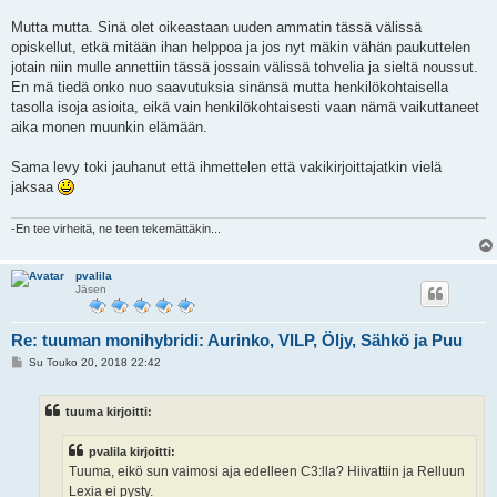
Mutta mutta. Sinä olet oikeastaan uuden ammatin tässä välissä
opiskellut, etkä mitään ihan helppoa ja jos nyt mäkin vähän paukuttelen
jotain niin mulle annettiin tässä jossain välissä tohvelia ja sieltä noussut.
En mä tiedä onko nuo saavutuksia sinänsä mutta henkilökohtaisella
tasolla isoja asioita, eikä vain henkilökohtaisesti vaan nämä vaikuttaneet
aika monen muunkin elämään.
Sama levy toki jauhanut että ihmettelen että vakikirjoittajatkin vielä
jaksaa
-En tee virheitä, ne teen tekemättäkin...
pvalila
Jäsen
Re: tuuman monihybridi: Aurinko, VILP, Öljy, Sähkö ja Puu
V
Su Touko 20, 2018 22:42
i
e
s
tuuma kirjoitti:
t
i
pvalila kirjoitti:
Tuuma, eikö sun vaimosi aja edelleen C3:lla? Hiivattiin ja Relluun
Lexia ei pysty.