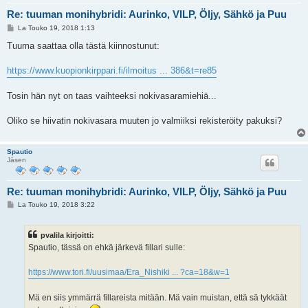
Re: tuuman monihybridi: Aurinko, VILP, Öljy, Sähkö ja Puu
V
La Touko 19, 2018 1:13
i
e
Tuuma saattaa olla tästä kiinnostunut:
s
t
i
https://www.kuopionkirppari.fi/ilmoitus ... 386&t=re85
Tosin hän nyt on taas vaihteeksi nokivasaramiehiä...
Oliko se hiivatin nokivasara muuten jo valmiiksi rekisteröity pakuksi?
Spautio
Jäsen
Re: tuuman monihybridi: Aurinko, VILP, Öljy, Sähkö ja Puu
V
La Touko 19, 2018 3:22
i
e
s
pvalila kirjoitti:
t
i
Spautio, tässä on ehkä järkevä fillari sulle:
https://www.tori.fi/uusimaa/Era_Nishiki ... ?ca=18&w=1
Mä en siis ymmärrä fillareista mitään. Mä vain muistan, että sä tykkäät