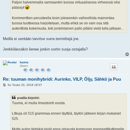
Paljon halvemmalla varmaankin tuossa virtuaalisessa virheessä olisi
päässyt
Kommenttien perusteella tosin jokseenkin valheellista mainontaa
tuossa tuotteessa harjoitetaan, mutta ehkä se on vain osa sitä
autenttista kokemusta, toki jonkinlainen pallo pitäisi vielä tulla jalkaan...
Meillä ei sentään tarvitse surra termiittejä jne.
Jenkkilässäkin lienee jonkin sortin suoja ostajalla?
tuuma
Jäsen
Re: tuuman monihybridi: Aurinko, VILP, Öljy, Sähkö ja Puu
V
Su Touko 20, 2018 18:07
i
e
s
pvalila kirjoitti:
t
i
Tuuma, ei mulla ilmastointi vuoda.
Litkuja oli 515 grammaa ennen täyttöä, täytön jälkeen kirjan mukaiset
525.
Mutta auton tietsikat eivät anna ohjausta kompuran magneettikytkimelle,