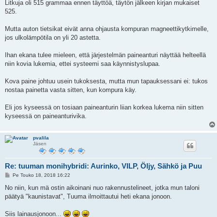
i
Litkuja oli 515 grammaa ennen täyttöä, täytön jälkeen kirjan mukaiset
525.
Mutta auton tietsikat eivät anna ohjausta kompuran magneettikytkimelle,
jos ulkolämpötila on yli 20 astetta.
Ihan ekana tulee mieleen, että järjestelmän paineanturi näyttää helteellä
niin kovia lukemia, ettei systeemi saa käynnistyslupaa.
Kova paine johtuu usein tukoksesta, mutta mun tapauksessani ei: tukos
nostaa painetta vasta sitten, kun kompura käy.
Eli jos kyseessä on tosiaan paineanturin liian korkea lukema niin sitten
kyseessä on paineanturivika.
pvalila
Jäsen
Re: tuuman monihybridi: Aurinko, VILP, Öljy, Sähkö ja Puu
V
Pe Touko 18, 2018 16:22
i
e
No niin, kun mä ostin aikoinani nuo rakennustelineet, jotka mun taloni
s
päätyä "kaunistavat", Tuuma ilmoittautui heti ekana jonoon.
t
i
Siis lainausjonoon...