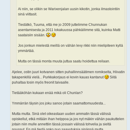
Ai niin, se olikin se Warixenjalan uusin kikotin, jonka ilmastointiin
sinä viittasit.
Tiedätkö, Tuuma, että me jo 2009 juttelimme Chunnukan
asentamisesta ja 2011 lokakuussa pähkäilimme sitä, kuinka Matti
saataisiin sisään.
Jos jonkun mielestä meillä on vähän levy rikki niin mielipiteen kyllä
ymmärtää.
Mutta on tässä monta muuta juttua saatu hoidettua reilaan.
Ajelee, ostin juuri kotvanen sitten puhallinnsäätimen romikselta, Hiivatin
takapenkillä vielä... Purkkakorjaus ei kovin kauas kantanut
Siitä
puhaltaa tosin myös freonit taivaalle.
Tietääköhän kukaan enää mikä oli Chunlan?
Ymmärrän täysin jos joku sanoo jotain saamattomuudesta...
Mutta mutta. Sinä olet oikeastaan uuden ammatin tässä välissä
opiskellut, etkä mitään ihan helppoa ja jos nyt mäkin vähän paukuttelen
jotain niin mulle annettiin tässä jossain välissä tohvelia ja sieltä
noussut. En mä tiedä onko nuo saavutuksia sinänsä mutta