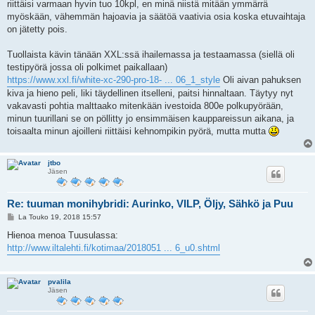
riittäisi varmaan hyvin tuo 10kpl, en minä niistä mitään ymmärrä
myöskään, vähemmän hajoavia ja säätöä vaativia osia koska etuvaihtaja
on jätetty pois.
Tuollaista kävin tänään XXL:ssä ihailemassa ja testaamassa (siellä oli
testipyörä jossa oli polkimet paikallaan)
https://www.xxl.fi/white-xc-290-pro-18- ... 06_1_style
Oli aivan pahuksen
kiva ja hieno peli, liki täydellinen itselleni, paitsi hinnaltaan. Täytyy nyt
vakavasti pohtia malttaako mitenkään ivestoida 800e polkupyörään,
minun tuurillani se on pöllitty jo ensimmäisen kauppareissun aikana, ja
toisaalta minun ajoilleni riittäisi kehnompikin pyörä, mutta mutta
jtbo
Jäsen
Re: tuuman monihybridi: Aurinko, VILP, Öljy, Sähkö ja Puu
V
La Touko 19, 2018 15:57
i
e
Hienoa menoa Tuusulassa:
s
http://www.iltalehti.fi/kotimaa/2018051 ... 6_u0.shtml
t
i
pvalila
Jäsen