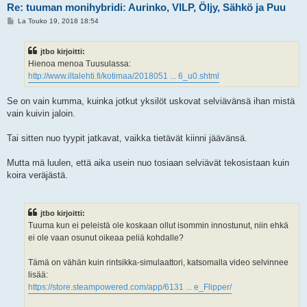
Re: tuuman monihybridi: Aurinko, VILP, Öljy, Sähkö ja Puu
V
La Touko 19, 2018 18:54
i
e
s
jtbo kirjoitti:
t
i
Hienoa menoa Tuusulassa:
http://www.iltalehti.fi/kotimaa/2018051 ... 6_u0.shtml
Se on vain kumma, kuinka jotkut yksilöt uskovat selviävänsä ihan mistä
vain kuivin jaloin.
Tai sitten nuo tyypit jatkavat, vaikka tietävät kiinni jäävänsä.
Mutta mä luulen, että aika usein nuo tosiaan selviävät tekosistaan kuin
koira veräjästä.
jtbo kirjoitti:
Tuuma kun ei peleistä ole koskaan ollut isommin innostunut, niin ehkä
ei ole vaan osunut oikeaa peliä kohdalle?
Tämä on vähän kuin rintsikka-simulaattori, katsomalla video selvinnee
lisää:
https://store.steampowered.com/app/6131 ... e_Flipper/