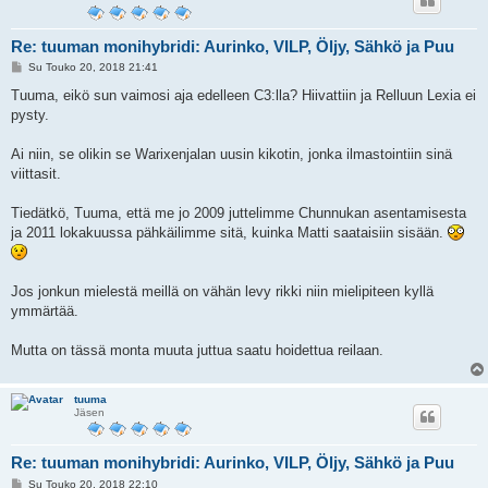
Re: tuuman monihybridi: Aurinko, VILP, Öljy, Sähkö ja Puu
V
Su Touko 20, 2018 21:41
i
e
Tuuma, eikö sun vaimosi aja edelleen C3:lla? Hiivattiin ja Relluun Lexia ei
s
pysty.
t
i
Ai niin, se olikin se Warixenjalan uusin kikotin, jonka ilmastointiin sinä
viittasit.
Tiedätkö, Tuuma, että me jo 2009 juttelimme Chunnukan asentamisesta
ja 2011 lokakuussa pähkäilimme sitä, kuinka Matti saataisiin sisään.
Jos jonkun mielestä meillä on vähän levy rikki niin mielipiteen kyllä
ymmärtää.
Mutta on tässä monta muuta juttua saatu hoidettua reilaan.
tuuma
Jäsen
Re: tuuman monihybridi: Aurinko, VILP, Öljy, Sähkö ja Puu
V
Su Touko 20, 2018 22:10