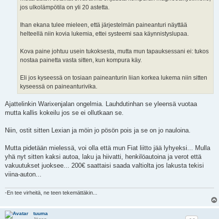
jos ulkolämpötila on yli 20 astetta.
Ihan ekana tulee mieleen, että järjestelmän paineanturi näyttää
helteellä niin kovia lukemia, ettei systeemi saa käynnistyslupaa.
Kova paine johtuu usein tukoksesta, mutta mun tapauksessani ei: tukos
nostaa painetta vasta sitten, kun kompura käy.
Eli jos kyseessä on tosiaan paineanturin liian korkea lukema niin sitten
kyseessä on paineanturivika.
Ajattelinkin Warixenjalan ongelmia. Lauhdutinhan se yleensä vuotaa
mutta kallis kokeilu jos se ei ollutkaan se.
Niin, ostit sitten Lexian ja möin jo pösön pois ja se on jo nauloina.
Mutta pidetään mielessä, voi olla että mun Fiat liitto jää lyhyeksi... Mulla
yhä nyt sitten kaksi autoa, laku ja hiivatti, henkilöautoina ja verot että
vakuutukset juoksee... 200€ saattaisi saada valtiolta jos lakusta tekisi
viina-auton...
-En tee virheitä, ne teen tekemättäkin...
tuuma