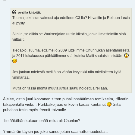
i
e
s
pvalila kirjoitti:
t
i
Tuuma, eikö sun vaimosi aja edelleen C3:lla? Hiivattiin ja Relluun Lexia
ei pysty.
Ai niin, se olikin se Warixenjalan uusin kikotin, jonka ilmastointiin sinä
viittasit.
Tiedätkö, Tuuma, että me jo 2009 juttelimme Chunnukan asentamisesta
ja 2011 lokakuussa pähkäilimme sitä, kuinka Matti saataisiin sisään.
Jos jonkun mielestä meillä on vähän levy rikki niin mielipiteen kyllä
ymmärtää.
Mutta on tässä monta muuta juttua saatu hoidettua reilaan.
Ajelee, ostin juuri kotvanen sitten puhallinnsäätimen romikselta, Hiivatin
takapenkillä vielä... Purkkakorjaus ei kovin kauas kantanut
Siitä
puhaltaa tosin myös freonit taivaalle.
Tietääköhän kukaan enää mikä oli Chunlan?
Ymmärrän täysin jos joku sanoo jotain saamattomuudesta...