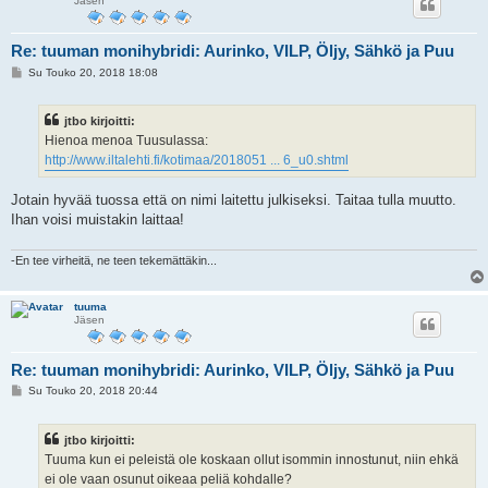
Jäsen
Re: tuuman monihybridi: Aurinko, VILP, Öljy, Sähkö ja Puu
V
Su Touko 20, 2018 18:08
i
e
s
jtbo kirjoitti:
t
i
Hienoa menoa Tuusulassa:
http://www.iltalehti.fi/kotimaa/2018051 ... 6_u0.shtml
Jotain hyvää tuossa että on nimi laitettu julkiseksi. Taitaa tulla muutto.
Ihan voisi muistakin laittaa!
-En tee virheitä, ne teen tekemättäkin...
tuuma
Jäsen
Re: tuuman monihybridi: Aurinko, VILP, Öljy, Sähkö ja Puu
V
Su Touko 20, 2018 20:44
i
e
s
jtbo kirjoitti:
t
i
Tuuma kun ei peleistä ole koskaan ollut isommin innostunut, niin ehkä
ei ole vaan osunut oikeaa peliä kohdalle?