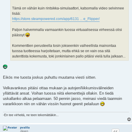
Tämä on vähän kuin rintsikka-simulaattori, katsomalla video selvinnee
lisää:
https://store.steampowered.com/app/6131 ... e_Flipper/
Paljon halvemmalla varmaankin tuossa virtuaalisessa virheessä olisi
päässyt
Kommenttien perusteella tosin jokseenkin valheellista mainontaa
tuossa tuotteessa harjoitetaan, mutta ehkä se on vain osa sitä
autenttista kokemusta, toki jonkinlainen pallo pitäisi vielä tulla jalkaan...
Eikös me tuosta joskus puhuttu muutama viesti sitten.
Velkavankeus pitäisi ottaa mukaan ja autojen/liikkumisvälineiden
yllättävät ansat. Voihan tuossa niitä elementtejä ollakin. En tiedä
uskallanko alkaa pelaamaan. 50 pennin jasso, meinasi viedä taannoin
vararikkoon niin on vähän vissiin huonot geenit pelailuun
-En tee virheitä, ne teen tekemättäkin...
pvalila
Jäsen