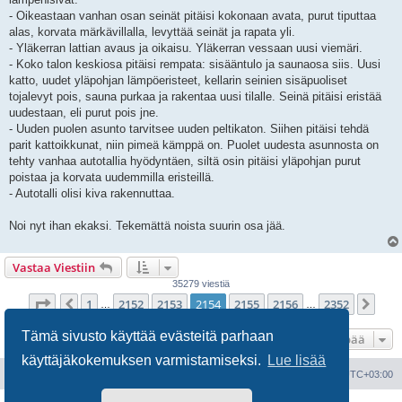
- Oikeastaan vanhan osan seinät pitäisi kokonaan avata, purut tiputtaa
alas, korvata märkävillalla, levyttää seinät ja rapata yli.
- Yläkerran lattian avaus ja oikaisu. Yläkerran vessaan uusi viemäri.
- Koko talon keskiosa pitäisi rempata: sisääntulo ja saunaosa siis. Uusi
katto, uudet yläpohjan lämpöeristeet, kellarin seinien sisäpuoliset
tojalevyt pois, sauna purkaa ja rakentaa uusi tilalle. Seinä pitäisi eristää
uudestaan, eli purut pois jne.
- Uuden puolen asunto tarvitsee uuden peltikaton. Siihen pitäisi tehdä
parit kattoikkunat, niin pimeä kämppä on. Puolet uudesta asunnosta on
tehty vanhaa autotallia hyödyntäen, siltä osin pitäisi yläpohjan purut
poistaa ja korvata uudemmilla eristeillä.
- Autotalli olisi kiva rakennuttaa.
Noi nyt ihan ekaksi. Tekemättä noista suurin osa jää.
Vastaa Viestiin
35279 viestiä
Sivu
2154
/
2352
1
2152
2153
2154
2155
2156
2352
Edellinen
Seu
…
…
Tämä sivusto käyttää evästeitä parhaan
Hyppää
käyttäjäkokemuksen varmistamiseksi.
Lue lisää
Portal
Etusivu
Kaikki ajat ovat
UTC+03:00