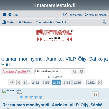
rintamamiestalo.fi
UKK
Rekisteröidy
Kirjaudu sisään
E
Portal
Etusivu
Remontointi
Projektit
t
s
i
tuuman monihybridi: Aurinko, VILP, Öljy, Sähkö ja
Puu
Etsi
Tarkennettu hak
Vastaa Viestiin
35279 viestiä
Sivu
2154
/
2352
1
2152
2153
2154
2155
2156
2352
Edellinen
Seu
…
…
jtbo
Jäsen
Re: tuuman monihybridi: Aurinko, VILP, Öljy, Sähkö