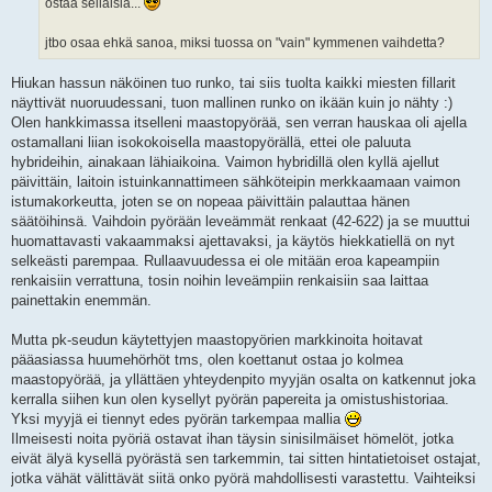
ostaa sellaisia...
jtbo osaa ehkä sanoa, miksi tuossa on "vain" kymmenen vaihdetta?
Hiukan hassun näköinen tuo runko, tai siis tuolta kaikki miesten fillarit
näyttivät nuoruudessani, tuon mallinen runko on ikään kuin jo nähty :)
Olen hankkimassa itselleni maastopyörää, sen verran hauskaa oli ajella
ostamallani liian isokokoisella maastopyörällä, ettei ole paluuta
hybrideihin, ainakaan lähiaikoina. Vaimon hybridillä olen kyllä ajellut
päivittäin, laitoin istuinkannattimeen sähköteipin merkkaamaan vaimon
istumakorkeutta, joten se on nopeaa päivittäin palauttaa hänen
säätöihinsä. Vaihdoin pyörään leveämmät renkaat (42-622) ja se muuttui
huomattavasti vakaammaksi ajettavaksi, ja käytös hiekkatiellä on nyt
selkeästi parempaa. Rullaavuudessa ei ole mitään eroa kapeampiin
renkaisiin verrattuna, tosin noihin leveämpiin renkaisiin saa laittaa
painettakin enemmän.
Mutta pk-seudun käytettyjen maastopyörien markkinoita hoitavat
pääasiassa huumehörhöt tms, olen koettanut ostaa jo kolmea
maastopyörää, ja yllättäen yhteydenpito myyjän osalta on katkennut joka
kerralla siihen kun olen kysellyt pyörän papereita ja omistushistoriaa.
Yksi myyjä ei tiennyt edes pyörän tarkempaa mallia
Ilmeisesti noita pyöriä ostavat ihan täysin sinisilmäiset hömelöt, jotka
eivät älyä kysellä pyörästä sen tarkemmin, tai sitten hintatietoiset ostajat,
jotka vähät välittävät siitä onko pyörä mahdollisesti varastettu. Vaihteiksi