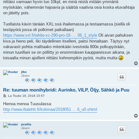
riittäisi varmaan hyvin tuo 10kpl, en minä niistä mitään ymmärrä
myöskään, vähemmän hajoavia ja säätöä vaativia osia koska etuvaihtaja
on jätetty pois.
Tuollaista kävin tänään XXL:ssä ihailemassa ja testaamassa (siellä oli
testipyörä jossa oli polkimet paikallaan)
https://www.xxl.fi/white-xc-290-pro-18- ... 06_1_style
Oli aivan pahuksen
kiva ja hieno peli, liki täydellinen itselleni, paitsi hinnaltaan. Täytyy nyt
vakavasti pohtia malttaako mitenkään ivestoida 800e polkupyörään,
minun tuurillani se on pöllitty jo ensimmäisen kauppareissun aikana, ja
toisaalta minun ajoilleni riittäisi kehnompikin pyörä, mutta mutta
jtbo
Jäsen
Re: tuuman monihybridi: Aurinko, VILP, Öljy, Sähkö ja Puu
V
La Touko 19, 2018 15:57
i
e
Hienoa menoa Tuusulassa:
s
http://www.iltalehti.fi/kotimaa/2018051 ... 6_u0.shtml
t
i
pvalila
Jäsen