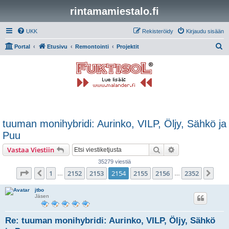
rintamamiestalo.fi
UKK
Rekisteröidy
Kirjaudu sisään
E
Portal
Etusivu
Remontointi
Projektit
t
s
i
tuuman monihybridi: Aurinko, VILP, Öljy, Sähkö ja
Puu
Etsi
Tarkennettu hak
Vastaa Viestiin
35279 viestiä
Sivu
2154
/
2352
1
2152
2153
2154
2155
2156
2352
Edellinen
Seu
…
…
jtbo
Jäsen
Re: tuuman monihybridi: Aurinko, VILP, Öljy, Sähkö