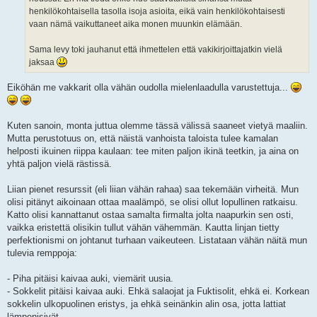
henkilökohtaisella tasolla isoja asioita, eikä vain henkilökohtaisesti
vaan nämä vaikuttaneet aika monen muunkin elämään.
Sama levy toki jauhanut että ihmettelen että vakikirjoittajatkin vielä
jaksaa
Eiköhän me vakkarit olla vähän oudolla mielenlaadulla varustettuja...
Kuten sanoin, monta juttua olemme tässä välissä saaneet vietyä maaliin.
Mutta perustotuus on, että näistä vanhoista taloista tulee kamalan
helposti ikuinen riippa kaulaan: tee miten paljon ikinä teetkin, ja aina on
yhtä paljon vielä rästissä.
Liian pienet resurssit (eli liian vähän rahaa) saa tekemään virheitä. Mun
olisi pitänyt aikoinaan ottaa maalämpö, se olisi ollut lopullinen ratkaisu.
Katto olisi kannattanut ostaa samalta firmalta jolta naapurkin sen osti,
vaikka eristettä olisikin tullut vähän vähemmän. Kautta linjan tietty
perfektionismi on johtanut turhaan vaikeuteen. Listataan vähän näitä mun
tulevia remppoja:
- Piha pitäisi kaivaa auki, viemärit uusia.
- Sokkelit pitäisi kaivaa auki. Ehkä salaojat ja Fuktisolit, ehkä ei. Korkean
sokkelin ulkopuolinen eristys, ja ehkä seinänkin alin osa, jotta lattiat
lämpenisivät.