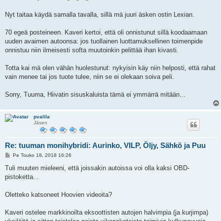
Nyt taitaa käydä samalla tavalla, sillä mä juuri äsken ostin Lexian.
70 egeä posteineen. Kaveri kertoi, että oli onnistunut sillä koodaamaan
uuden avaimen autoonsa: jos tuollainen luottamuksellinen toimenpide
onnistuu niin ilmeisesti softa muutoinkin pelittää ihan kivasti.
Totta kai mä olen vähän huolestunut: nykyisin käy niin helposti, että rahat
vain menee tai jos tuote tulee, niin se ei olekaan soiva peli.
Sorry, Tuuma, Hiivatin sisuskaluista tämä ei ymmärrä mitään...
pvalila
Jäsen
Re: tuuman monihybridi: Aurinko, VILP, Öljy, Sähkö ja Puu
V
Pe Touko 18, 2018 16:26
i
e
Tuli muuten mieleeni, että joissakin autoissa voi olla kaksi OBD-
s
pistoketta...
t
i
Oletteko katsoneet Hoovien videoita?
Kaveri ostelee markkinoilta eksoottisten autojen halvimpia (ja kurjimpa)