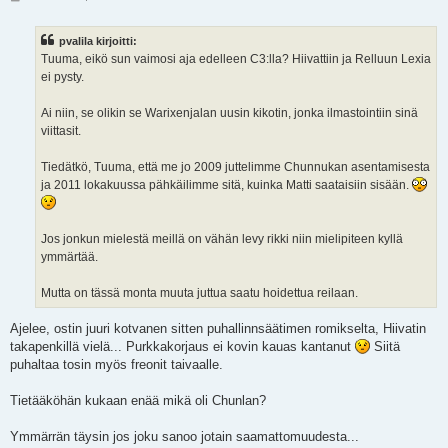
i
e
s
pvalila kirjoitti:
t
i
Tuuma, eikö sun vaimosi aja edelleen C3:lla? Hiivattiin ja Relluun Lexia
ei pysty.
Ai niin, se olikin se Warixenjalan uusin kikotin, jonka ilmastointiin sinä
viittasit.
Tiedätkö, Tuuma, että me jo 2009 juttelimme Chunnukan asentamisesta
ja 2011 lokakuussa pähkäilimme sitä, kuinka Matti saataisiin sisään.
Jos jonkun mielestä meillä on vähän levy rikki niin mielipiteen kyllä
ymmärtää.
Mutta on tässä monta muuta juttua saatu hoidettua reilaan.
Ajelee, ostin juuri kotvanen sitten puhallinnsäätimen romikselta, Hiivatin
takapenkillä vielä... Purkkakorjaus ei kovin kauas kantanut
Siitä
puhaltaa tosin myös freonit taivaalle.
Tietääköhän kukaan enää mikä oli Chunlan?
Ymmärrän täysin jos joku sanoo jotain saamattomuudesta...