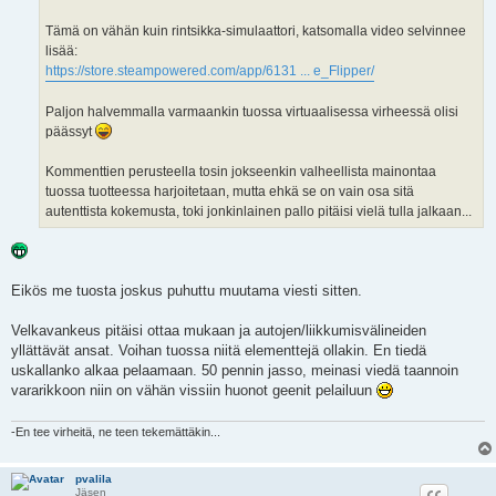
Tämä on vähän kuin rintsikka-simulaattori, katsomalla video selvinnee
lisää:
https://store.steampowered.com/app/6131 ... e_Flipper/
Paljon halvemmalla varmaankin tuossa virtuaalisessa virheessä olisi
päässyt
Kommenttien perusteella tosin jokseenkin valheellista mainontaa
tuossa tuotteessa harjoitetaan, mutta ehkä se on vain osa sitä
autenttista kokemusta, toki jonkinlainen pallo pitäisi vielä tulla jalkaan...
Eikös me tuosta joskus puhuttu muutama viesti sitten.
Velkavankeus pitäisi ottaa mukaan ja autojen/liikkumisvälineiden
yllättävät ansat. Voihan tuossa niitä elementtejä ollakin. En tiedä
uskallanko alkaa pelaamaan. 50 pennin jasso, meinasi viedä taannoin
vararikkoon niin on vähän vissiin huonot geenit pelailuun
-En tee virheitä, ne teen tekemättäkin...
pvalila
Jäsen