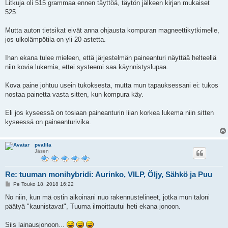
i
Litkuja oli 515 grammaa ennen täyttöä, täytön jälkeen kirjan mukaiset
525.
Mutta auton tietsikat eivät anna ohjausta kompuran magneettikytkimelle,
jos ulkolämpötila on yli 20 astetta.
Ihan ekana tulee mieleen, että järjestelmän paineanturi näyttää helteellä
niin kovia lukemia, ettei systeemi saa käynnistyslupaa.
Kova paine johtuu usein tukoksesta, mutta mun tapauksessani ei: tukos
nostaa painetta vasta sitten, kun kompura käy.
Eli jos kyseessä on tosiaan paineanturin liian korkea lukema niin sitten
kyseessä on paineanturivika.
pvalila
Jäsen
Re: tuuman monihybridi: Aurinko, VILP, Öljy, Sähkö ja Puu
V
Pe Touko 18, 2018 16:22
i
e
No niin, kun mä ostin aikoinani nuo rakennustelineet, jotka mun taloni
s
päätyä "kaunistavat", Tuuma ilmoittautui heti ekana jonoon.
t
i
Siis lainausjonoon...