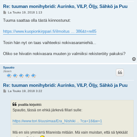
Re: tuuman monihybridi: Aurinko, VILP, Öljy, Sähkö ja Puu
V
La Touko 19, 2018 1:13
i
e
Tuuma saattaa olla tästä kiinnostunut:
s
t
i
https://www.kuopionkirppari.fi/ilmoitus ... 386&t=re85
Tosin hän nyt on taas vaihteeksi nokivasaramiehiä...
Oliko se hiivatin nokivasara muuten jo valmiiksi rekisteröity pakuksi?
Spautio
Jäsen
Re: tuuman monihybridi: Aurinko, VILP, Öljy, Sähkö ja Puu
V
La Touko 19, 2018 3:22
i
e
s
pvalila kirjoitti:
t
i
Spautio, tässä on ehkä järkevä fillari sulle:
https://www.tori.fi/uusimaa/Era_Nishiki ... ?ca=18&w=1
Mä en siis ymmärrä fillareista mitään. Mä vain muistan, että sä tykkäät