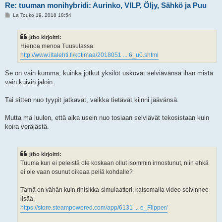
Re: tuuman monihybridi: Aurinko, VILP, Öljy, Sähkö ja Puu
V
La Touko 19, 2018 18:54
i
e
s
jtbo kirjoitti:
t
i
Hienoa menoa Tuusulassa:
http://www.iltalehti.fi/kotimaa/2018051 ... 6_u0.shtml
Se on vain kumma, kuinka jotkut yksilöt uskovat selviävänsä ihan mistä
vain kuivin jaloin.
Tai sitten nuo tyypit jatkavat, vaikka tietävät kiinni jäävänsä.
Mutta mä luulen, että aika usein nuo tosiaan selviävät tekosistaan kuin
koira veräjästä.
jtbo kirjoitti:
Tuuma kun ei peleistä ole koskaan ollut isommin innostunut, niin ehkä
ei ole vaan osunut oikeaa peliä kohdalle?
Tämä on vähän kuin rintsikka-simulaattori, katsomalla video selvinnee
lisää:
https://store.steampowered.com/app/6131 ... e_Flipper/