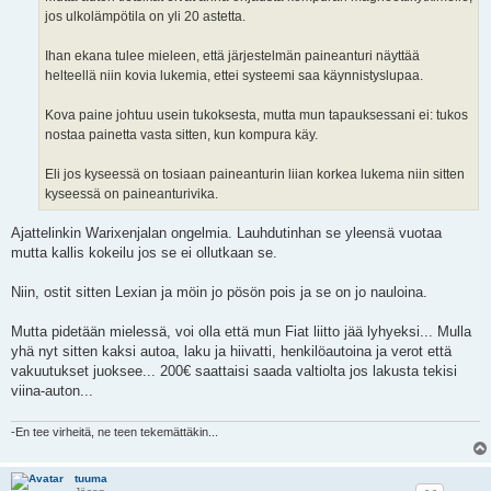
jos ulkolämpötila on yli 20 astetta.
Ihan ekana tulee mieleen, että järjestelmän paineanturi näyttää
helteellä niin kovia lukemia, ettei systeemi saa käynnistyslupaa.
Kova paine johtuu usein tukoksesta, mutta mun tapauksessani ei: tukos
nostaa painetta vasta sitten, kun kompura käy.
Eli jos kyseessä on tosiaan paineanturin liian korkea lukema niin sitten
kyseessä on paineanturivika.
Ajattelinkin Warixenjalan ongelmia. Lauhdutinhan se yleensä vuotaa
mutta kallis kokeilu jos se ei ollutkaan se.
Niin, ostit sitten Lexian ja möin jo pösön pois ja se on jo nauloina.
Mutta pidetään mielessä, voi olla että mun Fiat liitto jää lyhyeksi... Mulla
yhä nyt sitten kaksi autoa, laku ja hiivatti, henkilöautoina ja verot että
vakuutukset juoksee... 200€ saattaisi saada valtiolta jos lakusta tekisi
viina-auton...
-En tee virheitä, ne teen tekemättäkin...
tuuma