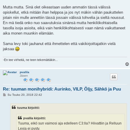
Mutta mutta. Sinä olet oikeastaan uuden ammatin tässä välissä
opiskellut, etkä mitään ihan helppoa ja jos nyt mäkin vähän paukuttelen
jotain niin mulle annettiin tässä jossain välissä tohvelia ja sieltä noussut.
En mä tiedä onko nuo saavutuksia sinänsä mutta henkilökohtaisella
tasolla isoja asioita, eikä vain henkilökohtaisesti vaan nämä vaikuttaneet
aika monen muunkin elämään.
Sama levy toki jauhanut että ihmettelen että vakikirjoittajatkin vielä
jaksaa
-En tee virheitä, ne teen tekemättäkin...
pvalila
Jäsen
Re: tuuman monihybridi: Aurinko, VILP, Öljy, Sähkö ja Puu
V
Su Touko 20, 2018 22:42
i
e
s
tuuma kirjoitti:
t
i
pvalila kirjoitti:
Tuuma, eikö sun vaimosi aja edelleen C3:lla? Hiivattiin ja Relluun
Lexia ei pysty.