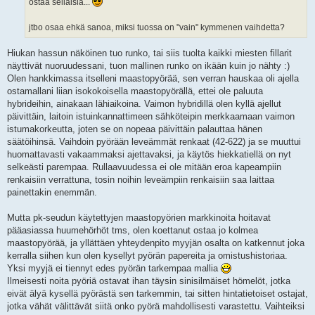
ostaa sellaisia...
jtbo osaa ehkä sanoa, miksi tuossa on "vain" kymmenen vaihdetta?
Hiukan hassun näköinen tuo runko, tai siis tuolta kaikki miesten fillarit
näyttivät nuoruudessani, tuon mallinen runko on ikään kuin jo nähty :)
Olen hankkimassa itselleni maastopyörää, sen verran hauskaa oli ajella
ostamallani liian isokokoisella maastopyörällä, ettei ole paluuta
hybrideihin, ainakaan lähiaikoina. Vaimon hybridillä olen kyllä ajellut
päivittäin, laitoin istuinkannattimeen sähköteipin merkkaamaan vaimon
istumakorkeutta, joten se on nopeaa päivittäin palauttaa hänen
säätöihinsä. Vaihdoin pyörään leveämmät renkaat (42-622) ja se muuttui
huomattavasti vakaammaksi ajettavaksi, ja käytös hiekkatiellä on nyt
selkeästi parempaa. Rullaavuudessa ei ole mitään eroa kapeampiin
renkaisiin verrattuna, tosin noihin leveämpiin renkaisiin saa laittaa
painettakin enemmän.
Mutta pk-seudun käytettyjen maastopyörien markkinoita hoitavat
pääasiassa huumehörhöt tms, olen koettanut ostaa jo kolmea
maastopyörää, ja yllättäen yhteydenpito myyjän osalta on katkennut joka
kerralla siihen kun olen kysellyt pyörän papereita ja omistushistoriaa.
Yksi myyjä ei tiennyt edes pyörän tarkempaa mallia
Ilmeisesti noita pyöriä ostavat ihan täysin sinisilmäiset hömelöt, jotka
eivät älyä kysellä pyörästä sen tarkemmin, tai sitten hintatietoiset ostajat,
jotka vähät välittävät siitä onko pyörä mahdollisesti varastettu. Vaihteiksi