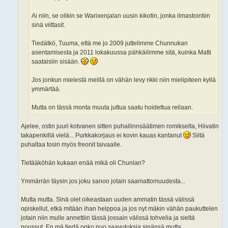
Ai niin, se olikin se Warixenjalan uusin kikotin, jonka ilmastointiin
sinä viittasit.
Tiedätkö, Tuuma, että me jo 2009 juttelimme Chunnukan
asentamisesta ja 2011 lokakuussa pähkäilimme sitä, kuinka Matti
saataisiin sisään.
Jos jonkun mielestä meillä on vähän levy rikki niin mielipiteen kyllä
ymmärtää.
Mutta on tässä monta muuta juttua saatu hoidettua reilaan.
Ajelee, ostin juuri kotvanen sitten puhallinnsäätimen romikselta, Hiivatin
takapenkillä vielä... Purkkakorjaus ei kovin kauas kantanut
Siitä
puhaltaa tosin myös freonit taivaalle.
Tietääköhän kukaan enää mikä oli Chunlan?
Ymmärrän täysin jos joku sanoo jotain saamattomuudesta...
Mutta mutta. Sinä olet oikeastaan uuden ammatin tässä välissä
opiskellut, etkä mitään ihan helppoa ja jos nyt mäkin vähän paukuttelen
jotain niin mulle annettiin tässä jossain välissä tohvelia ja sieltä
noussut. En mä tiedä onko nuo saavutuksia sinänsä mutta