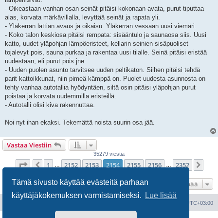
- Oikeastaan vanhan osan seinät pitäisi kokonaan avata, purut tiputtaa
alas, korvata märkävillalla, levyttää seinät ja rapata yli.
- Yläkerran lattian avaus ja oikaisu. Yläkerran vessaan uusi viemäri.
- Koko talon keskiosa pitäisi rempata: sisääntulo ja saunaosa siis. Uusi
katto, uudet yläpohjan lämpöeristeet, kellarin seinien sisäpuoliset
tojalevyt pois, sauna purkaa ja rakentaa uusi tilalle. Seinä pitäisi eristää
uudestaan, eli purut pois jne.
- Uuden puolen asunto tarvitsee uuden peltikaton. Siihen pitäisi tehdä
parit kattoikkunat, niin pimeä kämppä on. Puolet uudesta asunnosta on
tehty vanhaa autotallia hyödyntäen, siltä osin pitäisi yläpohjan purut
poistaa ja korvata uudemmilla eristeillä.
- Autotalli olisi kiva rakennuttaa.
Noi nyt ihan ekaksi. Tekemättä noista suurin osa jää.
Vastaa Viestiin
35279 viestiä
Sivu
2154
/
2352
1
2152
2153
2154
2155
2156
2352
Edellinen
Seu
…
…
Tämä sivusto käyttää evästeitä parhaan
Hyppää
käyttäjäkokemuksen varmistamiseksi.
Lue lisää
Portal
Etusivu
Kaikki ajat ovat
UTC+03:00