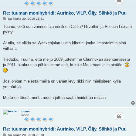
Re: tuuman monihybridi: Aurinko, VILP, Öljy, Sähkö ja Puu
V
Su Touko 20, 2018 21:41
i
e
Tuuma, eikö sun vaimosi aja edelleen C3:lla? Hiivattiin ja Relluun Lexia ei
s
pysty.
t
i
Ai niin, se olikin se Warixenjalan uusin kikotin, jonka ilmastointiin sinä
viittasit.
Tiedätkö, Tuuma, että me jo 2009 juttelimme Chunnukan asentamisesta
ja 2011 lokakuussa pähkäilimme sitä, kuinka Matti saataisiin sisään.
Jos jonkun mielestä meillä on vähän levy rikki niin mielipiteen kyllä
ymmärtää.
Mutta on tässä monta muuta juttua saatu hoidettua reilaan.
tuuma
Jäsen
Re: tuuman monihybridi: Aurinko, VILP, Öljy, Sähkö ja Puu
V
Su Touko 20, 2018 22:10