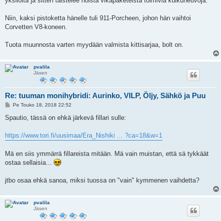
yksilöitä ja sitten taistelee noista vikapaketeista toimivia kulkuneuvoja.
Niin, kaksi pistoketta hänelle tuli 911-Porcheen, johon hän vaihtoi
Corvetten V8-koneen.
Tuota muunnosta varten myydään valmista kittisarjaa, bolt on.
pvalila
Jäsen
Re: tuuman monihybridi: Aurinko, VILP, Öljy, Sähkö ja Puu
V
Pe Touko 18, 2018 22:52
i
e
Spautio, tässä on ehkä järkevä fillari sulle:
s
t
i
https://www.tori.fi/uusimaa/Era_Nishiki ... ?ca=18&w=1
Mä en siis ymmärrä fillareista mitään. Mä vain muistan, että sä tykkäät
ostaa sellaisia...
jtbo osaa ehkä sanoa, miksi tuossa on "vain" kymmenen vaihdetta?
pvalila
Jäsen