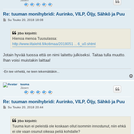
Jäsen
Re: tuuman monihybridi: Aurinko, VILP, Öljy, Sähkö ja Puu
V
Su Touko 20, 2018 18:08
i
e
s
jtbo kirjoitti:
t
i
Hienoa menoa Tuusulassa:
http://www.iltalehti.fi/kotimaa/2018051 ... 6_u0.shtml
Jotain hyvää tuossa että on nimi laitettu julkiseksi. Taitaa tulla muutto.
Ihan voisi muistakin laittaa!
-En tee virheitä, ne teen tekemättäkin...
tuuma
Jäsen
Re: tuuman monihybridi: Aurinko, VILP, Öljy, Sähkö ja Puu
V
Su Touko 20, 2018 20:44
i
e
s
jtbo kirjoitti:
t
i
Tuuma kun ei peleistä ole koskaan ollut isommin innostunut, niin ehkä
ei ole vaan osunut oikeaa peliä kohdalle?