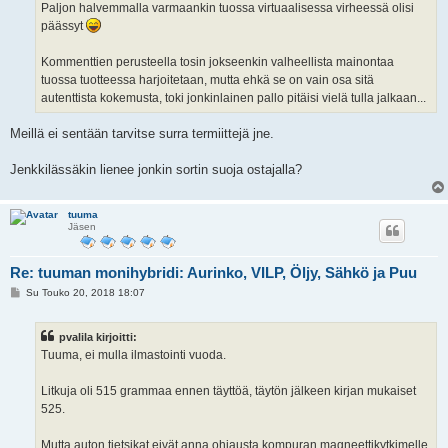
Paljon halvemmalla varmaankin tuossa virtuaalisessa virheessä olisi
päässyt
Kommenttien perusteella tosin jokseenkin valheellista mainontaa
tuossa tuotteessa harjoitetaan, mutta ehkä se on vain osa sitä
autenttista kokemusta, toki jonkinlainen pallo pitäisi vielä tulla jalkaan...
Meillä ei sentään tarvitse surra termiittejä jne.
Jenkkilässäkin lienee jonkin sortin suoja ostajalla?
tuuma
Jäsen
Re: tuuman monihybridi: Aurinko, VILP, Öljy, Sähkö ja Puu
V
Su Touko 20, 2018 18:07
i
e
s
pvalila kirjoitti:
t
i
Tuuma, ei mulla ilmastointi vuoda.
Litkuja oli 515 grammaa ennen täyttöä, täytön jälkeen kirjan mukaiset
525.
Mutta auton tietsikat eivät anna ohjausta kompuran magneettikytkimelle,