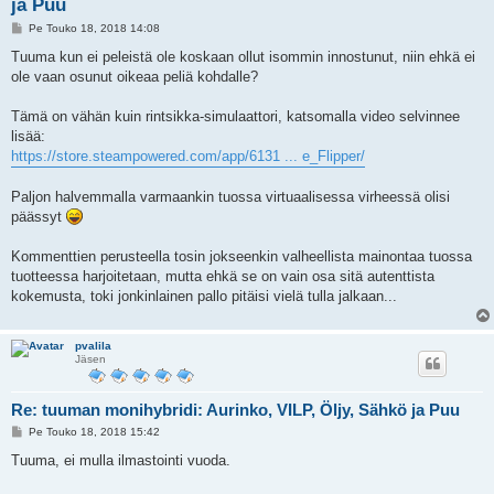
ja Puu
V
Pe Touko 18, 2018 14:08
i
e
Tuuma kun ei peleistä ole koskaan ollut isommin innostunut, niin ehkä ei
s
ole vaan osunut oikeaa peliä kohdalle?
t
i
Tämä on vähän kuin rintsikka-simulaattori, katsomalla video selvinnee
lisää:
https://store.steampowered.com/app/6131 ... e_Flipper/
Paljon halvemmalla varmaankin tuossa virtuaalisessa virheessä olisi
päässyt
Kommenttien perusteella tosin jokseenkin valheellista mainontaa tuossa
tuotteessa harjoitetaan, mutta ehkä se on vain osa sitä autenttista
kokemusta, toki jonkinlainen pallo pitäisi vielä tulla jalkaan...
pvalila
Jäsen
Re: tuuman monihybridi: Aurinko, VILP, Öljy, Sähkö ja Puu
V
Pe Touko 18, 2018 15:42
i
e
Tuuma, ei mulla ilmastointi vuoda.
s
t