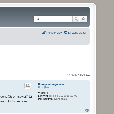
Etsi
Tarkennettu haku
Rekisteröidy
Kirjaudu sisään
4 viestiä • Sivu
1
/
1
RemppaaKangasalla
Uusi jäsen
Viestit:
5
Liittynyt:
Ti Heinä 30, 2019 23:03
 eroonpääsemiseksi? Ei
Paikkakunta:
Kangasala
sesti. Onko mitään
Y
l