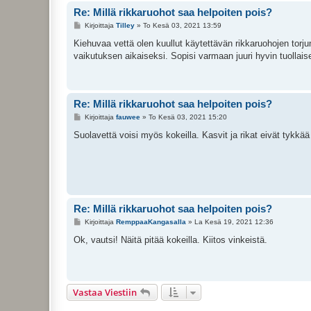
Re: Millä rikkaruohot saa helpoiten pois?
V
Kirjoittaja
Tilley
»
To Kesä 03, 2021 13:59
i
e
Kiehuvaa vettä olen kuullut käytettävän rikkaruohojen torj
s
vaikutuksen aikaiseksi. Sopisi varmaan juuri hyvin tuollais
t
i
Re: Millä rikkaruohot saa helpoiten pois?
V
Kirjoittaja
fauwee
»
To Kesä 03, 2021 15:20
i
e
Suolavettä voisi myös kokeilla. Kasvit ja rikat eivät tykkää
s
t
i
Re: Millä rikkaruohot saa helpoiten pois?
V
Kirjoittaja
RemppaaKangasalla
»
La Kesä 19, 2021 12:36
i
e
Ok, vautsi! Näitä pitää kokeilla. Kiitos vinkeistä.
s
t
i
Vastaa Viestiin