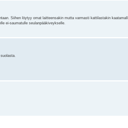
untaan. Siihen löytyy omat laitteensakin mutta varmasti kattilastakin kaatama
elle ei-saumatulle seulanpääkiveykselle.
 suolasta.