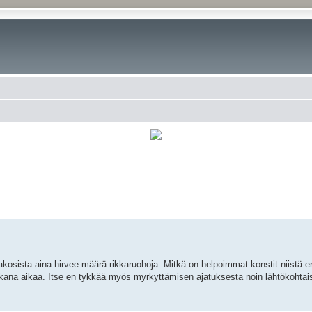
rkennettu haku
 rakosista aina hirvee määrä rikkaruohoja. Mitkä on helpoimmat konstit niistä
sikana aikaa. Itse en tykkää myös myrkyttämisen ajatuksesta noin lähtökohtai