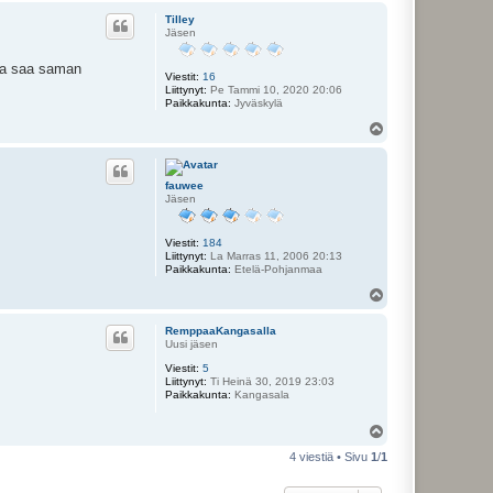
ö
Tilley
s
Jäsen
lla saa saman
Viestit:
16
Liittynyt:
Pe Tammi 10, 2020 20:06
Paikkakunta:
Jyväskylä
Y
l
ö
s
fauwee
Jäsen
Viestit:
184
Liittynyt:
La Marras 11, 2006 20:13
Paikkakunta:
Etelä-Pohjanmaa
Y
l
ö
RemppaaKangasalla
s
Uusi jäsen
Viestit:
5
Liittynyt:
Ti Heinä 30, 2019 23:03
Paikkakunta:
Kangasala
Y
l
4 viestiä • Sivu
1
/
1
ö
s