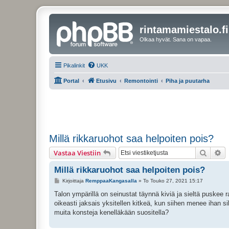
rintamamiestalo.fi
Olkaa hyvät. Sana on vapaa.
Pikalinkit
UKK
Portal
Etusivu
Remontointi
Piha ja puutarha
Millä rikkaruohot saa helpoiten pois?
Etsi
Ta
Vastaa Viestiin
Millä rikkaruohot saa helpoiten pois?
V
Kirjoittaja
RemppaaKangasalla
»
To Touko 27, 2021 15:17
i
e
Talon ympärillä on seinustat täynnä kiviä ja sieltä puskee
s
oikeasti jaksais yksitellen kitkeä, kun siihen menee ihan 
t
i
muita konsteja kenelläkään suositella?