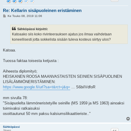
Re: Kellarin sisäpuoleinen eristäminen
V
Ke Touko 08, 2019 11:06
i
e
s
Sähköpässi kirjoitti:
t
i
Katoaako siis koko rivinteerauksen ajatus jos ilmaa vaihdetaan
koneellisesti jotta sokkelista sisään tuleva kosteus siirtyy ulos?
Katoaa.
Tuossa faktaa toisesta ketjusta :
Aiheesta diplomityö;
HEISKANEN ROOSA MAANVASTAISTEN SEINIEN SISÄPUOLINEN
LISÄLÄMMÖNERISTÄMINEN:
https://www.google.fi/url?sa=t&rct=j&q=
... S6biIVdfoR
mm sivulla 78:
"Sisäpuolelta lämmöneristetyille seinille (MS 1959 ja MS 1963) ainoaksi
toimivaksi ratkaisuksi
osoittautunut 50 mm paksu kalsiumsilikaattieriste.."
Sähköpässi
Jäsen