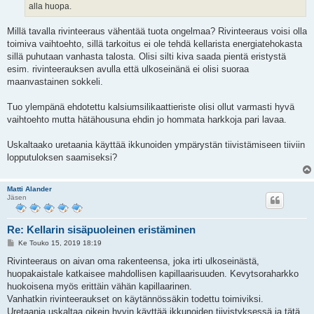
alla huopa.
Millä tavalla rivinteeraus vähentää tuota ongelmaa? Rivinteeraus voisi olla
toimiva vaihtoehto, sillä tarkoitus ei ole tehdä kellarista energiatehokasta
sillä puhutaan vanhasta talosta. Olisi silti kiva saada pientä eristystä
esim. rivinteerauksen avulla että ulkoseinänä ei olisi suoraa
maanvastainen sokkeli.
Tuo ylempänä ehdotettu kalsiumsilikaattieriste olisi ollut varmasti hyvä
vaihtoehto mutta hätähousuna ehdin jo hommata harkkoja pari lavaa.
Uskaltaako uretaania käyttää ikkunoiden ympärystän tiivistämiseen tiiviin
lopputuloksen saamiseksi?
Matti Alander
Jäsen
Re: Kellarin sisäpuoleinen eristäminen
V
Ke Touko 15, 2019 18:19
i
e
Rivinteeraus on aivan oma rakenteensa, joka irti ulkoseinästä,
s
huopakaistale katkaisee mahdollisen kapillaarisuuden. Kevytsoraharkko
t
i
huokoisena myös erittäin vähän kapillaarinen.
Vanhatkin rivinteeraukset on käytännössäkin todettu toimiviksi.
Uretaania uskaltaa oikein hyvin käyttää ikkunoiden tiivistyksessä ja tätä