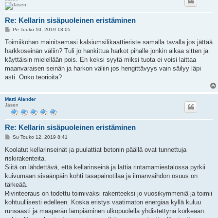
Re: Kellarin sisäpuoleinen eristäminen
V
Pe Touko 10, 2019 13:05
i
e
Toimiikohan mainitsemasi kalsiumsilikaattieriste samalla tavalla jos jättää
s
harkkoseinän väliin? Tuli jo hankittua harkot pihalle jonkin aikaa sitten ja
t
i
käyttäisin mielellään pois. En keksi syytä miksi tuota ei voisi laittaa
maanvaraisen seinän ja harkon väliin jos hengittävyys vain säilyy läpi
asti. Onko teorioita?
Matti Alander
Jäsen
Re: Kellarin sisäpuoleinen eristäminen
V
Su Touko 12, 2019 8:41
i
e
Koolatut kellarinseinät ja puulattiat betonin päällä ovat tunnettuja
s
riskirakenteita.
t
i
Siitä on lähdettävä, että kellarinseinä ja lattia rintamamiestalossa pyrkii
kuivumaan sisäänpäin kohti tasapainotilaa ja ilmanvaihdon osuus on
tärkeää.
Rivinteeraus on todettu toimivaksi rakenteeksi jo vuosikymmeniä ja toimii
kohtuullisesti edelleen. Koska eristys vaatimaton energiaa kyllä kuluu
runsaasti ja maaperän lämpiäminen ulkopuolella yhdistettynä korkeaan