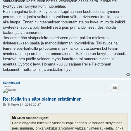
suhteelliseen kosteuteen nostaa vesihöyryn osapainetta. Kosteutta
työntyy vesihöyrynä kohti huonetilaa.
Pahin ongelma kuitenkin yleisesti kapillaarinen kosteuden siirtyminen
perusmuuriin, jonka vaikutusta voidaan välttää rivinteerauksella, jonka
alla huopa. Ennen rivinteerauksen toteuttamista on hyvä imuroida kaikki
raviteeksi sopiva pöly huolellisesti pois ja mahdollisesti desinfioida
taakse jäävä perusmuuri.
Jos eristetään sisäpuolelta on eristeen paras paikka mielestäni
rivinteerauksen päällä ja mahdollisimman höyrytiiviinä. Takavuosina
teimme eps-harkoilla ja tuotteen maskiharkoilla vastaaviin kohteisiin
rivinteerausta ja on toiminut erinomaisesti. Rakenne on kevyt ja kosteutta
kestävä, sen päälle voidaan myös laatoittaa tai saneerauslaastilla
asentaa Gybrock levy. Homma kuuluu sarjaan Pelle Pelottoman
keksinnöt, mutta toimii ja eristääkin hyvin.
Sähköpässi
Jäsen
Re: Kellarin sisäpuoleinen eristäminen
V
Ti Touko 14, 2019 22:27
i
e
s
Matti Alander kirjoitti:
t
i
Pahin ongelma kuitenkin yleisesti kapillaarinen kosteuden siirtyminen
perusmuuriin, jonka vaikutusta voidaan välttää rivinteerauksella, jonka