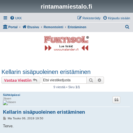
rintamamiestalo.fi
UKK
Rekisteröidy
Kirjaudu sisään
E
Portal
Etusivu
Remontointi
Eristäminen
t
s
i
Kellarin sisäpuoleinen eristäminen
Etsi
Tarkennettu hak
Vastaa Viestiin
9 viestiä • Sivu
1
/
1
Sähköpässi
Jäsen
Kellarin sisäpuoleinen eristäminen
V
Ma Touko 06, 2019 19:50
i
e
Terve.
s
t