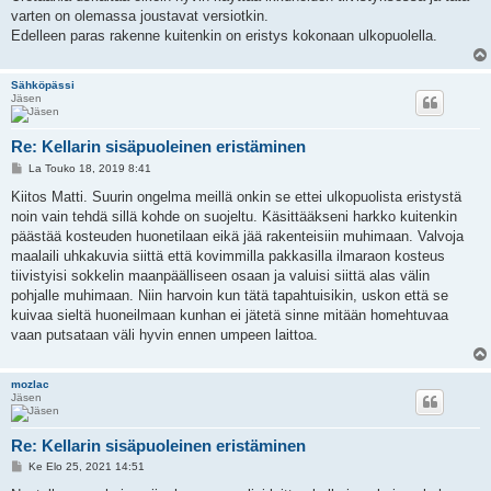
varten on olemassa joustavat versiotkin.
Edelleen paras rakenne kuitenkin on eristys kokonaan ulkopuolella.
Sähköpässi
Jäsen
Re: Kellarin sisäpuoleinen eristäminen
V
La Touko 18, 2019 8:41
i
e
Kiitos Matti. Suurin ongelma meillä onkin se ettei ulkopuolista eristystä
s
noin vain tehdä sillä kohde on suojeltu. Käsittääkseni harkko kuitenkin
t
i
päästää kosteuden huonetilaan eikä jää rakenteisiin muhimaan. Valvoja
maalaili uhkakuvia siittä että kovimmilla pakkasilla ilmaraon kosteus
tiivistyisi sokkelin maanpäälliseen osaan ja valuisi siittä alas välin
pohjalle muhimaan. Niin harvoin kun tätä tapahtuisikin, uskon että se
kuivaa sieltä huoneilmaan kunhan ei jätetä sinne mitään homehtuvaa
vaan putsataan väli hyvin ennen umpeen laittoa.
mozlac
Jäsen
Re: Kellarin sisäpuoleinen eristäminen
V
Ke Elo 25, 2021 14:51
i