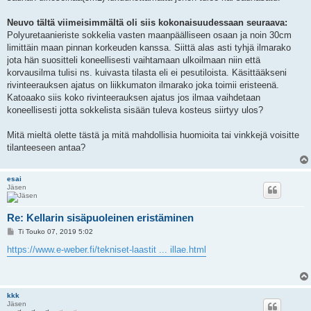
Neuvo tältä viimeisimmältä oli siis kokonaisuudessaan seuraava:
Polyuretaanieriste sokkelia vasten maanpäälliseen osaan ja noin 30cm
limittäin maan pinnan korkeuden kanssa. Siittä alas asti tyhjä ilmarako
jota hän suositteli koneellisesti vaihtamaan ulkoilmaan niin että
korvausilma tulisi ns. kuivasta tilasta eli ei pesutiloista. Käsittääkseni
rivinteerauksen ajatus on liikkumaton ilmarako joka toimii eristeenä.
Katoaako siis koko rivinteerauksen ajatus jos ilmaa vaihdetaan
koneellisesti jotta sokkelista sisään tuleva kosteus siirtyy ulos?
Mitä mieltä olette tästä ja mitä mahdollisia huomioita tai vinkkejä voisitte
tilanteeseen antaa?
esai
Jäsen
Re: Kellarin sisäpuoleinen eristäminen
V
Ti Touko 07, 2019 5:02
i
e
https://www.e-weber.fi/tekniset-laastit ... illae.html
s
t
i
kkk
Jäsen