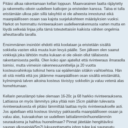
i
Pitäisi alkaa rakentamaan kellari loppuun. Maanvarainen laatta räjäytetty
ja rakennettu oikein uudelleen katkojen ja eristeiden kanssa. Taloa ei tulla
eristämään ulkoa päin sillä taloyhtiö ei ole aiheesta innostunut eikä
maanpäälliseen osaan saa kajota suojelukohteen määräyksien vuoksi.
Harkot on hommattu rivinteerauksen uudelleenrakennusta varten mutta en
löydä selkeää linjaa jolla tämä toteutettaisiin kaikista vähiten ongelmia
aiheuttavalla tavalla.
Ensimmäinen insinööri ehdotti että koolataan ja eristetään sisältä
sokkelia vasten eikä muuta kuin levyä päälle. Sen jälkeen olen saanut
vinkkejä joka lähtöön mutta kukaan ei ole oikein ollut tällaisesta
rakentamisesta perillä. Olen koko ajan ajatellut että rivinteeraus ilmaraolla
toimisi, mutta viimeisin rakennesuunnittelija ja 20 vuotta
kosteusvahinkoja tutkinut herra sai epäilemään sitäkin vaihtoehtoa. Hän
oli sitä mieltä että jos jätämme maanpäällisen osan sisältä eristämättä,
kylmimpinä talven aikoina kosteus tiivistyy sokkeliin ja valuu vetenä alas
homehtumaan.
Kellarin peruslämpö tulee olemaan 16-20c ja 68 harkko rivinteerauksena.
Lattiassa on myös lämmitys joka yltää noin 15cm päähän tulevasta
rivinteerauksesta eli pitäisi lämmittää laattaa myös rivinteeraukselle asti.
Jos ajatellaan että kosteus tiivistyy pakkasella maanpäälliseen osaan ja
valuu alas, kuivaakohan se uudelleen lattialämmön/huonelämmön
seurauksena ja haihtuu huoneilmaan? Pinnat jätetään hengittäviksi
saunan ulkoseinää(5m2) lukuunottamatta johon tulee kai saunasatu.