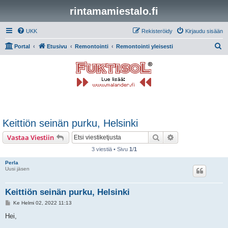
rintamamiestalo.fi
UKK
Rekisteröidy
Kirjaudu sisään
E
Portal
Etusivu
Remontointi
Remontointi yleisesti
t
s
i
Keittiön seinän purku, Helsinki
Etsi
Tarkennettu hak
Vastaa Viestiin
3 viestiä • Sivu
1
/
1
Perla
Uusi jäsen
Keittiön seinän purku, Helsinki
V
Ke Helmi 02, 2022 11:13
i
e
Hei,
s
t