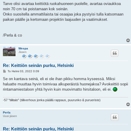
i
Tarve olisi avartaa keittiötä ruokahuoneen puolelle, avartaa oviaukkoa
noin 70 cm tai poistamaan kok seinän.
Onko suositella ammattilaista tai osaajaa joka pystyisi tulla katsomaan
paikan päälle ja kertomaan projektin laajuuden ja vaatimukset.
/Perla & co
Wespa
Jäsen
Re: Keittiön seinän purku, Helsinki
V
To Helmi 03, 2022 0:09
i
e
Se on kantava seinä, eli ei ole ihan pikku homma kyseessä. Miksi
s
haluatte muuttaa hyvin toimivaa alkuperäistä huonejakoa? Avokeittiö sopii
t
i
rintamamiestaloon yhtä hyvin kuin muovimatto hirsitaloon, eli ei.
-57 "tiilitalo" (tiiliverhous jonka päällä rappaus, puurunko & purueriste)
Perla
Uusi jäsen
Re: Keittiön seinän purku, Helsinki