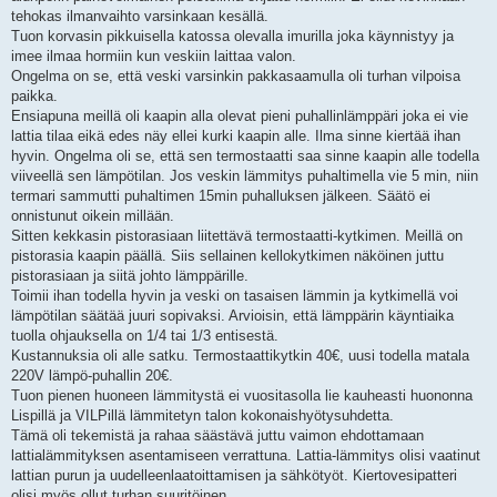
i
tehokas ilmanvaihto varsinkaan kesällä.
Tuon korvasin pikkuisella katossa olevalla imurilla joka käynnistyy ja
imee ilmaa hormiin kun veskiin laittaa valon.
Ongelma on se, että veski varsinkin pakkasaamulla oli turhan vilpoisa
paikka.
Ensiapuna meillä oli kaapin alla olevat pieni puhallinlämppäri joka ei vie
lattia tilaa eikä edes näy ellei kurki kaapin alle. Ilma sinne kiertää ihan
hyvin. Ongelma oli se, että sen termostaatti saa sinne kaapin alle todella
viiveellä sen lämpötilan. Jos veskin lämmitys puhaltimella vie 5 min, niin
termari sammutti puhaltimen 15min puhalluksen jälkeen. Säätö ei
onnistunut oikein millään.
Sitten kekkasin pistorasiaan liitettävä termostaatti-kytkimen. Meillä on
pistorasia kaapin päällä. Siis sellainen kellokytkimen näköinen juttu
pistorasiaan ja siitä johto lämppärille.
Toimii ihan todella hyvin ja veski on tasaisen lämmin ja kytkimellä voi
lämpötilan säätää juuri sopivaksi. Arvioisin, että lämppärin käyntiaika
tuolla ohjauksella on 1/4 tai 1/3 entisestä.
Kustannuksia oli alle satku. Termostaattikytkin 40€, uusi todella matala
220V lämpö-puhallin 20€.
Tuon pienen huoneen lämmitystä ei vuositasolla lie kauheasti huononna
Lispillä ja VILPillä lämmitetyn talon kokonaishyötysuhdetta.
Tämä oli tekemistä ja rahaa säästävä juttu vaimon ehdottamaan
lattialämmityksen asentamiseen verrattuna. Lattia-lämmitys olisi vaatinut
lattian purun ja uudelleenlaatoittamisen ja sähkötyöt. Kiertovesipatteri
olisi myös ollut turhan suuritöinen.