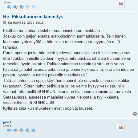
Jäsen
Re: Pikkuhuoneen lämmitys
V
Su Helmi 13, 2022 16:18
i
e
Eiköhän tuo Juhan veskihomma onnistu kun mietitään.
s
Joskus opin paljon eräältä markkinoinnin ammattilaiselta. Tein hänen
t
i
kanssaan yhteistyötä ja hän olikin melkoinen guru myymään mitä
tahansa.
Paras opetus jonka hän heitti yhdessä saunaillassa oli sellainen opetus,
että "Jukka ihmisille voidaan myydä mitä paskaa tahansa kunhan se on
tarpeeksi hyvin pakattu. Pakkaaminenhan tarkoittaa sitä, että se on
hyvässä ja haluttavassa paketissa ja ennenkaikkea sitä, että sen idea on
pakattu hyvään ja nättiin pakettiin viestinässä."
Tätä asiantuntijan oppia käyttäen suunnittele se veski sinne suihkutilan
takaosaan. Sitten puhut suihkusta ja jos vaimo kysyy veskistä, niin
vastaat, että siellä SUIHKUN takana on tila johon voitaisiin laittaa veski.
Seuraavassa lauseessa maalailet kuvaa hienosta ja tyylikkäästä
sisäänkäynnistä SUIHKUUN.
Kyllä se siitä kun etukäteen mietit sopivat lauseet.
juha1
Jäsen