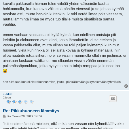
kovalla pakkasella hieman tulee viileää yhden väliseinän kautta
hohkaamalla, kun kantava väliseinä pöntön vieressä ja se johtaa kylmää
rossista asti, mutta harvoin kuitenkin. iv toki vetää ilmaa pois vessasta,
mutta lämmintä ilmaa se myös tuo tilalle muista sisätiloista samaa
vauhtia.
ennen vanhaan vessassa oli kyllä kylmä, kun edellinen omistaja piti
keittiön ja olohuoneen ovet kiinni, jotka lämmitettiin. ei se eteinen ja
vessa pakkasella ollut, mutta olihan se toki paljon kylmempi kuin mut
huoneet. vielä kun rinkka oli sellaista kovaa ja kylmää materiaalia, niin
olipa nautinto istua siihen. no ei se vissiin mummolla ollut niin justiinsa. ei
ainakaan koskaan valittanut. me ollaankin vissiin vähän enemmän
pullamössöporukkaa, jotka nykyisin noita taloja remppaa ja kunnostaa.
sen siitä saa kun ei ole rakennusmies, joutuu pähkäilemään ja kyselemään tyhmiäkin..
JukkaI
Jäsen
Re: Pikkuhuoneen lämmitys
V
Pe Tammi 28, 2022 14:56
i
e
"tuli ensimmäisenä mieleen, että mikä sen vessan niin kylmettää? voiko
s
sen sille tehdä jotain? entä jos ovi on raollaan, niin pysyykö sitten