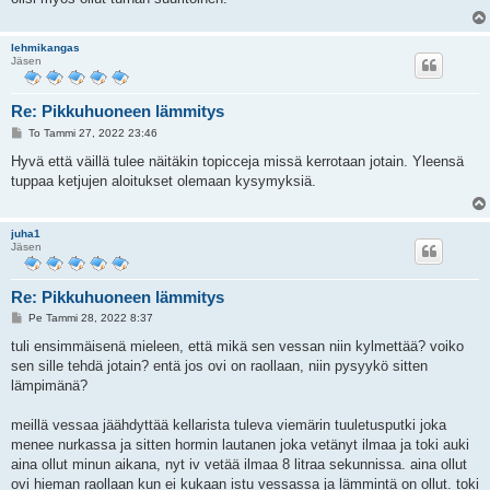
lehmikangas
Jäsen
Re: Pikkuhuoneen lämmitys
V
To Tammi 27, 2022 23:46
i
e
Hyvä että väillä tulee näitäkin topicceja missä kerrotaan jotain. Yleensä
s
tuppaa ketjujen aloitukset olemaan kysymyksiä.
t
i
juha1
Jäsen
Re: Pikkuhuoneen lämmitys
V
Pe Tammi 28, 2022 8:37
i
e
tuli ensimmäisenä mieleen, että mikä sen vessan niin kylmettää? voiko
s
sen sille tehdä jotain? entä jos ovi on raollaan, niin pysyykö sitten
t
i
lämpimänä?
meillä vessaa jäähdyttää kellarista tuleva viemärin tuuletusputki joka
menee nurkassa ja sitten hormin lautanen joka vetänyt ilmaa ja toki auki
aina ollut minun aikana, nyt iv vetää ilmaa 8 litraa sekunnissa. aina ollut
ovi hieman raollaan kun ei kukaan istu vessassa ja lämmintä on ollut. toki