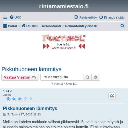
rintamamiestalo.fi
UKK
Rekisteröidy
Kirjaudu sisään
E
Portal
Etusivu
Remontointi
Remontointi yleisesti
t
s
i
Pikkuhuoneen lämmitys
Etsi
Tarkennettu hak
Vastaa Viestiin
7 viestiä • Sivu
1
/
1
JukkaI
Jäsen
Pikkuhuoneen lämmitys
V
To Tammi 27, 2022 11:23
i
e
Meillä on kahden makkarin välissä pikkuveski. Siinä ei ole lämmitystä ja
s
alunperin painovoimainen poistoilma ohjattu hormiin. Ei ollut kovinkaan
t