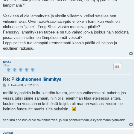
t
i
lämpimänä?"
Veskissä ei ole lämmitystä ja vissiin viileämpi kellari säteilee sen
viileämmäksi. Oven auki-/raaollaan-pito ei oikein toimi kun veski on
olohuoneen "jatke". Feng Shuit vissiin menisivät pilalle?
Perussyy lämmityksen tarpeelle on tuo vaimo jonka joskus hain töölöstä
jossa vissiin sitten on lämpöisemmät vessat?
Loppupelissä tuo lämppäri+termostaatti kaapin päällä oli helppo ja
edullinen ratkaisu.
juha1
Jäsen
Re: Pikkuhuoneen lämmitys
V
Ti Helmi 08, 2022 8:35
i
e
meillä kylppäriin kulku keittiön kautta, jossain vaiheessa oli puhetta jos
s
vessa tulisi sinne samaan, niin olisi enemmän tilaa eteisessä sitten.
t
i
kuulemma vessaan ei keittiöstä kuljeta oli martan vastaus. vissiin ne
keittiön fengsuitit menis siitä sekaisin..
sen siitä saa kun ei ole rakennusmies, joutuu pähkäilemään ja kyselemään tyhmiäkin..
JukkaI