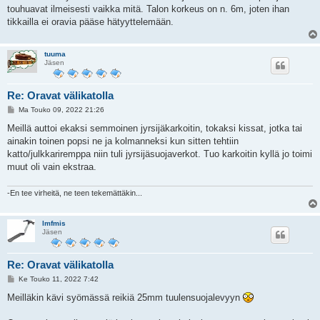
i
touhuavat ilmeisesti vaikka mitä. Talon korkeus on n. 6m, joten ihan
tikkailla ei oravia pääse hätyyttelemään.
tuuma
Jäsen
Re: Oravat välikatolla
V
Ma Touko 09, 2022 21:26
i
e
Meillä auttoi ekaksi semmoinen jyrsijäkarkoitin, tokaksi kissat, jotka tai
s
ainakin toinen popsi ne ja kolmanneksi kun sitten tehtiin
t
i
katto/julkkariremppa niin tuli jyrsijäsuojaverkot. Tuo karkoitin kyllä jo toimi
muut oli vain ekstraa.
-En tee virheitä, ne teen tekemättäkin...
lmfmis
Jäsen
Re: Oravat välikatolla
V
Ke Touko 11, 2022 7:42
i
e
Meilläkin kävi syömässä reikiä 25mm tuulensuojalevyyn
s
t