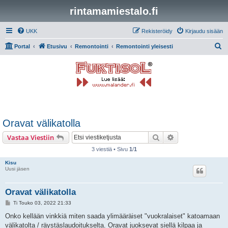
rintamamiestalo.fi
UKK
Rekisteröidy
Kirjaudu sisään
E
Portal
Etusivu
Remontointi
Remontointi yleisesti
t
s
i
Oravat välikatolla
Etsi
Tarkennettu hak
Vastaa Viestiin
3 viestiä • Sivu
1
/
1
Kisu
Uusi jäsen
Oravat välikatolla
V
Ti Touko 03, 2022 21:33
i
e
Onko kellään vinkkiä miten saada ylimääräiset "vuokralaiset" katoamaan
s
välikatolta / räystäslaudoitukselta. Oravat juoksevat siellä kilpaa ja
t